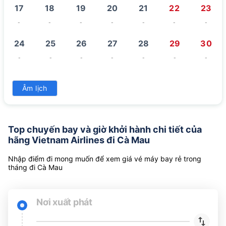
17
18
19
20
21
22
23
-
-
-
-
-
-
-
24
25
26
27
28
29
30
-
-
-
-
-
-
-
31
Âm lịch
-
Top chuyến bay và giờ khởi hành chi tiết của
hãng Vietnam Airlines đi Cà Mau
Nhập điểm đi mong muốn để xem giá vé máy bay rẻ trong
tháng đi Cà Mau
Nơi xuất phát