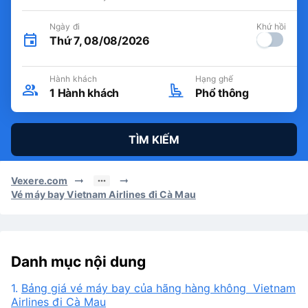
Ngày đi
Khứ hồi
Thứ 7, 08/08/2026
Hành khách
Hạng ghế
1
Hành khách
Phổ thông
TÌM KIẾM
Vexere.com
Vé máy bay Vietnam Airlines đi Cà Mau
Danh mục nội dung
1.
Bảng giá vé máy bay của hãng hàng không Vietnam
Airlines đi Cà Mau