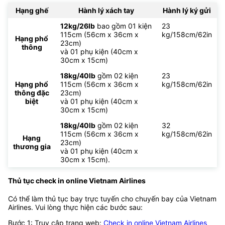
Hạng ghế
Hành lý xách tay
Hành lý ký gửi
12kg/26lb
bao gồm 01 kiện
23
115cm (56cm x 36cm x
kg/158cm/62in
Hạng phổ
23cm)
thông
và 01 phụ kiện (40cm x
30cm x 15cm)
18kg/40lb
gồm 02 kiện
23
Hạng phổ
115cm (56cm x 36cm x
kg/158cm/62in
thông đặc
23cm)
biệt
và 01 phụ kiện (40cm x
30cm x 15cm)
18kg/40lb
gồm 02 kiện
32
115cm (56cm x 36cm x
kg/158cm/62in
Hạng
23cm)
thương gia
và 01 phụ kiện (40cm x
30cm x 15cm).
Thủ tục check in online Vietnam Airlines
Có thể làm thủ tục bay trực tuyến cho chuyến bay của Vietnam
Airlines. Vui lòng thực hiện các bước sau:
Bước 1: Truy cập trang web:
Check in online Vietnam Airlines