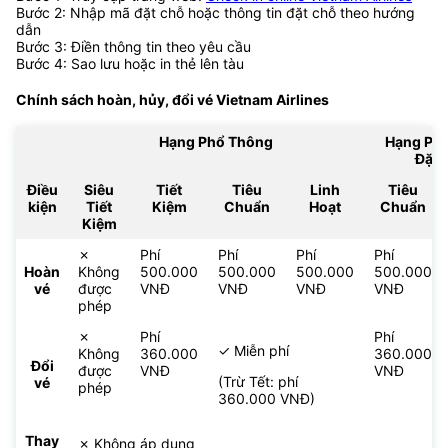
Bước 2: Nhập mã đặt chỗ hoặc thông tin đặt chỗ theo hướng
dẫn
Bước 3: Điền thông tin theo yêu cầu
Bước 4: Sao lưu hoặc in thẻ lên tàu
Chính sách hoàn, hủy, đổi vé
Vietnam Airlines
Hạng Phổ Thông
Hạng Ph
Đặc 
Điều
Siêu
Tiết
Tiêu
Linh
Tiêu
kiện
Tiết
Kiệm
Chuẩn
Hoạt
Chuẩn
Kiệm
✗
Phí
Phí
Phí
Phí
Hoàn
Không
500.000
500.000
500.000
500.000
vé
được
VNĐ
VNĐ
VNĐ
VNĐ
phép
✗
Phí
Phí
✓ Miễn phí
Không
360.000
360.000
Đổi
được
VNĐ
VNĐ
(Trừ Tết: phí
vé
phép
360.000 VNĐ)
Thay
✗ Không áp dụng