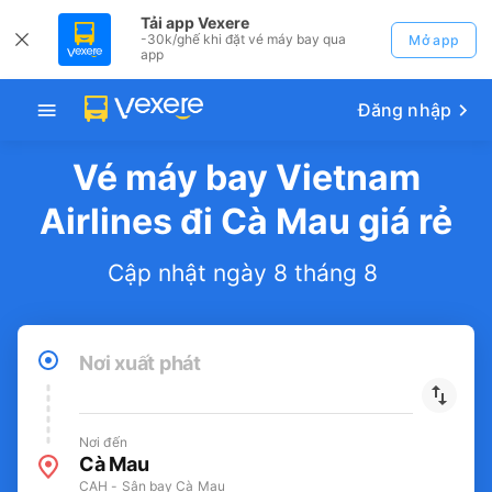
Tải app Vexere
-30k/ghế khi đặt vé máy bay qua
Mở app
app
Đăng nhập
Vé máy bay Vietnam
Airlines đi Cà Mau giá rẻ
Cập nhật ngày 8 tháng 8
Nơi xuất phát
Nơi đến
Cà Mau
CAH - Sân bay Cà Mau