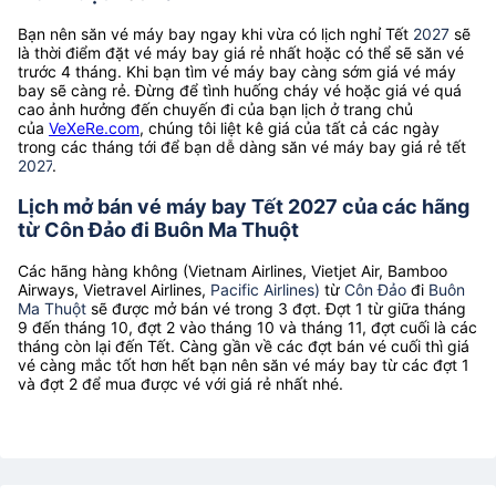
Bạn nên săn vé máy bay ngay khi vừa có lịch nghỉ Tết
2027
sẽ
là thời điểm đặt vé máy bay giá rẻ nhất hoặc có thể sẽ săn vé
trước 4 tháng. Khi bạn tìm vé máy bay càng sớm giá vé máy
bay sẽ càng rẻ. Đừng để tình huống cháy vé hoặc giá vé quá
cao ảnh hưởng đến chuyến đi của bạn lịch ở trang chủ
của
VeXeRe.com
, chúng tôi liệt kê giá của tất cả các ngày
trong các tháng tới để bạn dễ dàng săn vé máy bay giá rẻ tết
2027
.
Lịch mở bán vé máy bay Tết 2027 của các hãng
từ Côn Đảo đi Buôn Ma Thuột
Các hãng hàng không (Vietnam Airlines, Vietjet Air, Bamboo
Airways, Vietravel Airlines,
Pacific Airlines)
từ
Côn Đảo
đi
Buôn
Ma Thuột
sẽ được mở bán vé trong 3 đợt. Đợt 1 từ giữa tháng
9 đến tháng 10, đợt 2 vào tháng 10 và tháng 11, đợt cuối là các
tháng còn lại đến Tết. Càng gần về các đợt bán vé cuối thì giá
vé càng mắc tốt hơn hết bạn nên săn vé máy bay từ các đợt 1
và đợt 2 để mua được vé với giá rẻ nhất nhé.