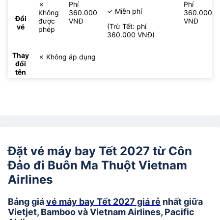
✗
Phí
Phí
✓ Miễn phí
Không
360.000
360.000
Đổi
được
VNĐ
VNĐ
(Trừ Tết: phí
vé
phép
360.000 VNĐ)
Thay
✗ Không áp dụng
đổi
tên
Đặt vé máy bay Tết 2027 từ Côn
Đảo đi Buôn Ma Thuột Vietnam
Airlines
Bảng giá
vé máy bay Tết 2027 giá rẻ
nhất giữa
Vietjet, Bamboo và Vietnam Airlines, Pacific