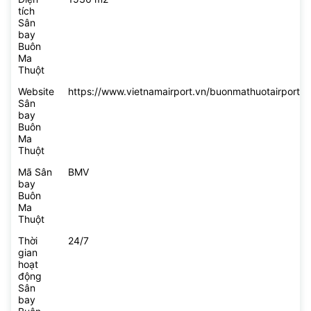
tích
Sân
bay
Buôn
Ma
Thuột
Website
https://www.vietnamairport.vn/buonmathuotairport/
Sân
bay
Buôn
Ma
Thuột
Mã Sân
BMV
bay
Buôn
Ma
Thuột
Thời
24/7
gian
hoạt
động
Sân
bay