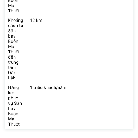
Buôn
Ma
Thuột
Khoảng
12 km
cách từ
Sân
bay
Buôn
Ma
Thuột
đến
trung
tâm
Đắk
Lắk
Năng
1 triệu khách/năm
lực
phục
vụ Sân
bay
Buôn
Ma
Thuột