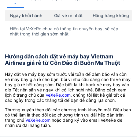
-
-
-
-
-
-
Ngày khởi hành
Giá vé rẻ nhất
Hãng hàng không
Hiện tại VeXeRe chưa có thông tin chuyến bay, sẽ cập
nhật trong thời gian sớm nhất
Hướng dẫn cách đặt vé máy bay Vietnam
Airlines giá rẻ từ Côn Đảo đi Buôn Ma Thuột
Hãy đặt vé máy bay sớm trước vài tuần để đảm bảo vẫn còn
vé máy bay giá rẻ cho bạn, bởi vì nhu cầu càng cao thì vé máy
bay giá rẻ hết càng sớm. Đặc biệt là khi book vé máy bay vào
dịp Tết nên săn vé ngay khi có lịch nghỉ nhé. Bằng cách xem
lịch ở trang chủ của
VeXeRe.com
, chúng tôi liệt kê giá tất cả
các ngày trong các tháng tới để bạn dễ dàng lựa chọn.
Thường xuyên theo dõi các chương trình khuyến mãi. Điều bạn
có thể làm là theo dõi các chương trình ưu đãi hấp dẫn trên
trang chủ
VeXeRe.com
hoặc đăng ký vào email VeXeRe để
nhận ưu đãi hàng tuần.