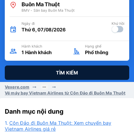
Buôn Ma Thuột
BMV - Sân bay Buôn Ma Thuột
Ngày đi
Khứ hồi
Thứ 6, 07/08/2026
Hành khách
Hạng ghế
1
Hành khách
Phổ thông
TÌM KIẾM
Vexere.com
Vé máy bay Vietnam Airlines từ Côn Đảo đi Buôn Ma Thuột
Danh mục nội dung
1.
Côn Đảo đi Buôn Ma Thuột: Xem chuyến bay
Vietnam Airlines giá rẻ