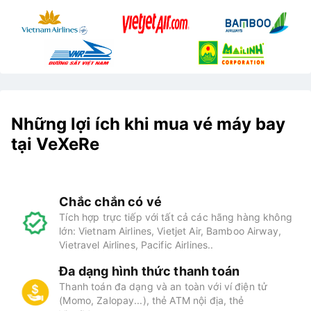
Những lợi ích khi mua vé máy bay
tại VeXeRe
Chắc chắn có vé
Tích hợp trực tiếp với tất cả các hãng hàng không
lớn: Vietnam Airlines, Vietjet Air, Bamboo Airway,
Vietravel Airlines, Pacific Airlines..
Đa dạng hình thức thanh toán
Thanh toán đa dạng và an toàn với ví điện tử
(Momo, Zalopay...), thẻ ATM nội địa, thẻ