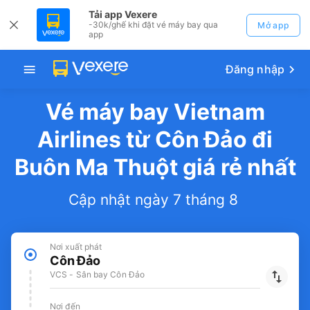
Tải app Vexere
-30k/ghế khi đặt vé máy bay qua
Mở app
app
Đăng nhập
Vé máy bay Vietnam
Airlines từ Côn Đảo đi
Buôn Ma Thuột giá rẻ nhất
Cập nhật ngày 7 tháng 8
Nơi xuất phát
Côn Đảo
VCS - Sân bay Côn Đảo
Nơi đến