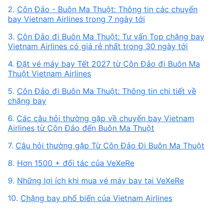
2.
Côn Đảo - Buôn Ma Thuột: Thông tin các chuyến
bay Vietnam Airlines trong 7 ngày tới
3.
Côn Đảo đi Buôn Ma Thuột: Tư vấn Top chặng bay
Vietnam Airlines có giá rẻ nhất trong 30 ngày tới
4.
Đặt vé máy bay Tết 2027 từ Côn Đảo đi Buôn Ma
Thuột Vietnam Airlines
5.
Côn Đảo đi Buôn Ma Thuột: Thông tin chi tiết về
chặng bay
6.
Các câu hỏi thường gặp về chuyến bay Vietnam
Airlines từ Côn Đảo đến Buôn Ma Thuột
7.
Câu hỏi thường gặp Từ Côn Đảo Đi Buôn Ma Thuột
8.
Hơn 1500 + đối tác của VeXeRe
9.
Những lợi ích khi mua vé máy bay tại VeXeRe
10.
Chặng bay phổ biến của Vietnam Airlines