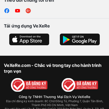
Theo dõi chúng tôi trên
Tải ứng dụng VeXeRe
VeXeRe.com - Chắc vé trong tay cho hành trình
trọn vẹn
Công ty TNHH Thương Mại Dịch Vụ VeXeRe
Địa chỉ đăng ký kinh doanh: 8C Chữ Đồng Tử, Phường 7, Quận Tân Bình,
Thành Phố Hồ Chí Minh, Việt Nam
Địa chỉ:
Địa chỉ: Lầu 8, Tòa nhà CirCO, 222 Điện Biên Phủ, Quận 3, TP. Hồ