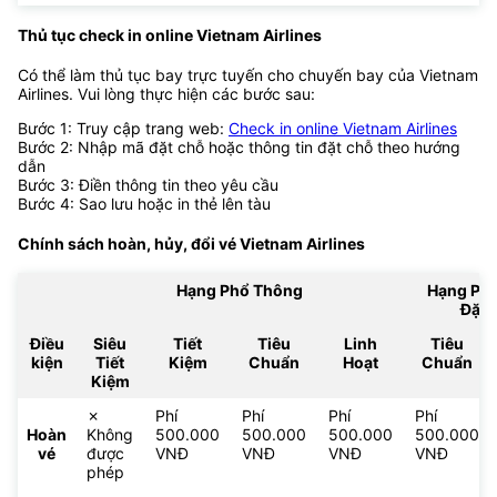
Thủ tục check in online Vietnam Airlines
Có thể làm thủ tục bay trực tuyến cho chuyến bay của Vietnam
Airlines. Vui lòng thực hiện các bước sau:
Bước 1: Truy cập trang web:
Check in online Vietnam Airlines
Bước 2: Nhập mã đặt chỗ hoặc thông tin đặt chỗ theo hướng
dẫn
Bước 3: Điền thông tin theo yêu cầu
Bước 4: Sao lưu hoặc in thẻ lên tàu
Chính sách hoàn, hủy, đổi vé
Vietnam Airlines
Hạng Phổ Thông
Hạng Ph
Đặc 
Điều
Siêu
Tiết
Tiêu
Linh
Tiêu
kiện
Tiết
Kiệm
Chuẩn
Hoạt
Chuẩn
Kiệm
✗
Phí
Phí
Phí
Phí
Hoàn
Không
500.000
500.000
500.000
500.000
vé
được
VNĐ
VNĐ
VNĐ
VNĐ
phép