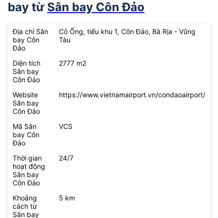
bay từ
Sân bay Côn Đảo
Địa chỉ Sân
Cỏ Ống, tiểu khu 1, Côn Đảo, Bà Rịa - Vũng
bay Côn
Tàu
Đảo
Diện tích
2777 m2
Sân bay
Côn Đảo
Website
https://www.vietnamairport.vn/condaoairport/
Sân bay
Côn Đảo
Mã Sân
VCS
bay Côn
Đảo
Thời gian
24/7
hoạt động
Sân bay
Côn Đảo
Khoảng
5 km
cách từ
Sân bay