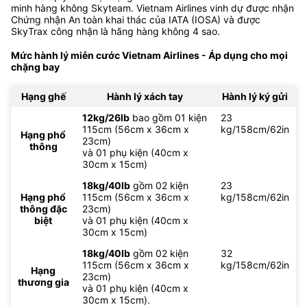
minh hàng không Skyteam. Vietnam Airlines vinh dự được nhận
Chứng nhận An toàn khai thác của IATA (IOSA) và được
SkyTrax công nhận là hãng hàng không 4 sao.
Mức hành lý miễn cước Vietnam Airlines - Áp dụng cho mọi
chặng bay
Hạng ghế
Hành lý xách tay
Hành lý ký gửi
12kg/26lb
bao gồm 01 kiện
23
115cm (56cm x 36cm x
kg/158cm/62in
Hạng phổ
23cm)
thông
và 01 phụ kiện (40cm x
30cm x 15cm)
18kg/40lb
gồm 02 kiện
23
Hạng phổ
115cm (56cm x 36cm x
kg/158cm/62in
thông đặc
23cm)
biệt
và 01 phụ kiện (40cm x
30cm x 15cm)
18kg/40lb
gồm 02 kiện
32
115cm (56cm x 36cm x
kg/158cm/62in
Hạng
23cm)
thương gia
và 01 phụ kiện (40cm x
30cm x 15cm).