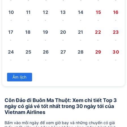
-
-
-
-
-
-
-
10
11
12
13
14
15
16
-
-
-
-
-
-
-
17
18
19
20
21
22
23
-
-
-
-
-
-
-
24
25
26
27
28
29
30
-
-
-
-
-
-
-
31
Âm lịch
-
Côn Đảo đi Buôn Ma Thuột: Xem chi tiết Top 3
ngày có giá vé tốt nhất trong 30 ngày tới của
Vietnam Airlines
Bấm vào mỗi ngày để xem giờ bay và những chuyến có giá