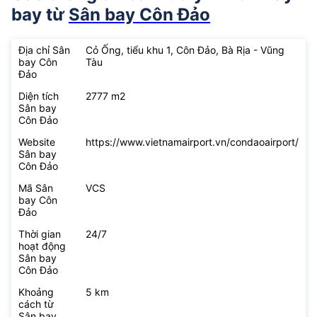
bay từ
Sân bay Côn Đảo
Địa chỉ Sân
Cỏ Ống, tiểu khu 1, Côn Đảo, Bà Rịa - Vũng
bay Côn
Tàu
Đảo
Diện tích
2777 m2
Sân bay
Côn Đảo
Website
https://www.vietnamairport.vn/condaoairport/
Sân bay
Côn Đảo
Mã Sân
VCS
bay Côn
Đảo
Thời gian
24/7
hoạt động
Sân bay
Côn Đảo
Khoảng
5 km
cách từ
Sân bay