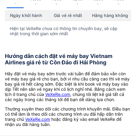
-
-
-
-
-
-
Ngày khởi hành
Giá vé rẻ nhất
Hãng hàng không
Hiện tại VeXeRe chưa có thông tin chuyến bay, sẽ cập
nhật trong thời gian sớm nhất
Hướng dẫn cách đặt vé máy bay Vietnam
Airlines giá rẻ từ Côn Đảo đi Hải Phòng
Hãy đặt vé máy bay sớm trước vài tuần để đảm bảo vẫn còn
vé máy bay giá rẻ cho bạn, bởi vì nhu cầu càng cao thì vé máy
bay giá rẻ hết càng sớm. Đặc biệt là khi book vé máy bay vào
dịp Tết nên săn vé ngay khi có lịch nghỉ nhé. Bằng cách xem
lịch ở trang chủ của
VeXeRe.com
, chúng tôi liệt kê giá tất cả
các ngày trong các tháng tới để bạn dễ dàng lựa chọn.
Thường xuyên theo dõi các chương trình khuyến mãi. Điều bạn
có thể làm là theo dõi các chương trình ưu đãi hấp dẫn trên
trang chủ
VeXeRe.com
hoặc đăng ký vào email VeXeRe để
nhận ưu đãi hàng tuần.