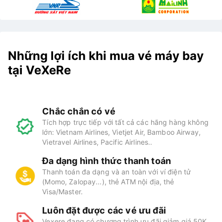
Những lợi ích khi mua vé máy bay
tại VeXeRe
Chắc chắn có vé
Tích hợp trực tiếp với tất cả các hãng hàng không
lớn: Vietnam Airlines, Vietjet Air, Bamboo Airway,
Vietravel Airlines, Pacific Airlines..
Đa dạng hình thức thanh toán
Thanh toán đa dạng và an toàn với ví điện tử
(Momo, Zalopay...), thẻ ATM nội địa, thẻ
Visa/Master.
Luôn đặt được các vé ưu đãi
Vexere đang có chương trình ưu đãi giảm giá 50K