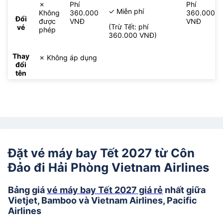
✗
Phí
Phí
✓ Miễn phí
Không
360.000
360.000
Đổi
được
VNĐ
VNĐ
(Trừ Tết: phí
vé
phép
360.000 VNĐ)
Thay
✗ Không áp dụng
đổi
tên
Đặt vé máy bay Tết 2027 từ Côn
Đảo đi Hải Phòng Vietnam Airlines
Bảng giá
vé máy bay Tết 2027 giá rẻ
nhất giữa
Vietjet, Bamboo và Vietnam Airlines, Pacific
Airlines