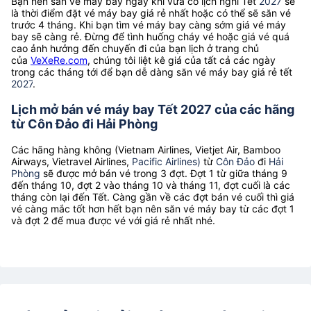
Bạn nên săn vé máy bay ngay khi vừa có lịch nghỉ Tết
2027
sẽ
là thời điểm đặt vé máy bay giá rẻ nhất hoặc có thể sẽ săn vé
trước 4 tháng. Khi bạn tìm vé máy bay càng sớm giá vé máy
bay sẽ càng rẻ. Đừng để tình huống cháy vé hoặc giá vé quá
cao ảnh hưởng đến chuyến đi của bạn lịch ở trang chủ
của
VeXeRe.com
, chúng tôi liệt kê giá của tất cả các ngày
trong các tháng tới để bạn dễ dàng săn vé máy bay giá rẻ tết
2027
.
Lịch mở bán vé máy bay Tết 2027 của các hãng
từ Côn Đảo đi Hải Phòng
Các hãng hàng không (Vietnam Airlines, Vietjet Air, Bamboo
Airways, Vietravel Airlines,
Pacific Airlines)
từ
Côn Đảo
đi
Hải
Phòng
sẽ được mở bán vé trong 3 đợt. Đợt 1 từ giữa tháng 9
đến tháng 10, đợt 2 vào tháng 10 và tháng 11, đợt cuối là các
tháng còn lại đến Tết. Càng gần về các đợt bán vé cuối thì giá
vé càng mắc tốt hơn hết bạn nên săn vé máy bay từ các đợt 1
và đợt 2 để mua được vé với giá rẻ nhất nhé.