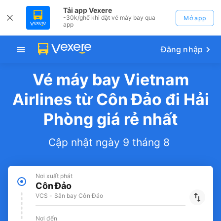
Tải app Vexere
-30k/ghế khi đặt vé máy bay qua
Mở app
app
Đăng nhập
Vé máy bay Vietnam
Airlines từ Côn Đảo đi Hải
Phòng giá rẻ nhất
Cập nhật ngày 9 tháng 8
Nơi xuất phát
Côn Đảo
VCS - Sân bay Côn Đảo
Nơi đến