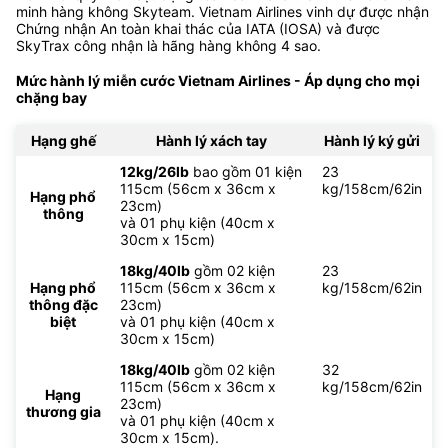
minh hàng không Skyteam. Vietnam Airlines vinh dự được nhận
Chứng nhận An toàn khai thác của IATA (IOSA) và được
SkyTrax công nhận là hãng hàng không 4 sao.
Mức hành lý miễn cước Vietnam Airlines - Áp dụng cho mọi
chặng bay
Hạng ghế
Hành lý xách tay
Hành lý ký gửi
12kg/26lb
bao gồm 01 kiện
23
115cm (56cm x 36cm x
kg/158cm/62in
Hạng phổ
23cm)
thông
và 01 phụ kiện (40cm x
30cm x 15cm)
18kg/40lb
gồm 02 kiện
23
Hạng phổ
115cm (56cm x 36cm x
kg/158cm/62in
thông đặc
23cm)
biệt
và 01 phụ kiện (40cm x
30cm x 15cm)
18kg/40lb
gồm 02 kiện
32
115cm (56cm x 36cm x
kg/158cm/62in
Hạng
23cm)
thương gia
và 01 phụ kiện (40cm x
30cm x 15cm).