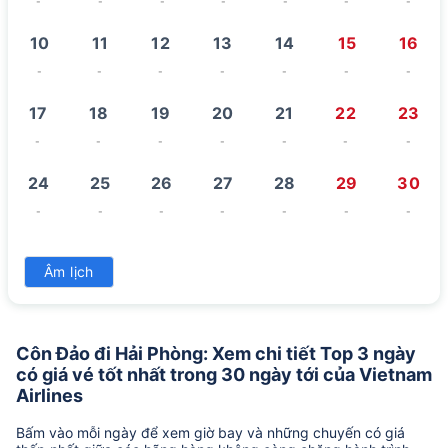
-
-
-
-
-
-
-
10
11
12
13
14
15
16
-
-
-
-
-
-
-
17
18
19
20
21
22
23
-
-
-
-
-
-
-
24
25
26
27
28
29
30
-
-
-
-
-
-
-
31
Âm lịch
-
Côn Đảo đi Hải Phòng: Xem chi tiết Top 3 ngày
có giá vé tốt nhất trong 30 ngày tới của Vietnam
Airlines
Bấm vào mỗi ngày để xem giờ bay và những chuyến có giá