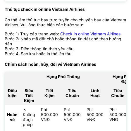
Thủ tục check in online Vietnam Airlines
Có thể làm thủ tục bay trực tuyến cho chuyến bay của Vietnam
Airlines. Vui lòng thực hiện các bước sau:
Bước 1: Truy cập trang web:
Check in online Vietnam Airlines
Bước 2: Nhập mã đặt chỗ hoặc thông tin đặt chỗ theo hướng
dẫn
Bước 3: Điền thông tin theo yêu cầu
Bước 4: Sao lưu hoặc in thẻ lên tàu
Chính sách hoàn, hủy, đổi vé
Vietnam Airlines
Hạng Phổ Thông
Hạng Ph
Đặc 
Điều
Siêu
Tiết
Tiêu
Linh
Tiêu
kiện
Tiết
Kiệm
Chuẩn
Hoạt
Chuẩn
Kiệm
✗
Phí
Phí
Phí
Phí
Hoàn
Không
500.000
500.000
500.000
500.000
vé
được
VNĐ
VNĐ
VNĐ
VNĐ
phép