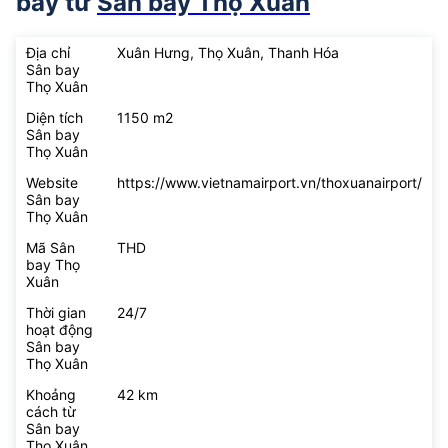
bay từ
Sân bay Thọ Xuân
Địa chỉ
Xuân Hưng, Thọ Xuân, Thanh Hóa
Sân bay
Thọ Xuân
Diện tích
1150 m2
Sân bay
Thọ Xuân
Website
https://www.vietnamairport.vn/thoxuanairport/
Sân bay
Thọ Xuân
Mã Sân
THD
bay Thọ
Xuân
Thời gian
24/7
hoạt động
Sân bay
Thọ Xuân
Khoảng
42 km
cách từ
Sân bay
Thọ Xuân