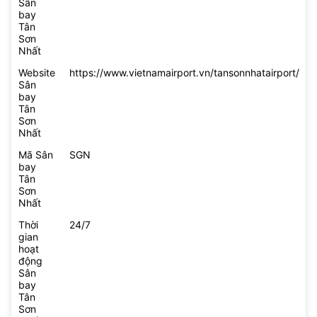
Sân
bay
Tân
Sơn
Nhất
Website
https://www.vietnamairport.vn/tansonnhatairport/
Sân
bay
Tân
Sơn
Nhất
Mã Sân
SGN
bay
Tân
Sơn
Nhất
Thời
24/7
gian
hoạt
động
Sân
bay
Tân
Sơn