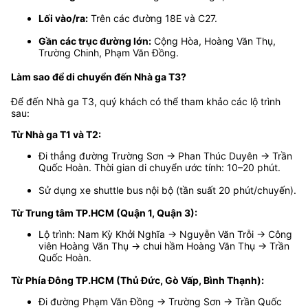
Lối vào/ra:
Trên các đường 18E và C27.
Gần các trục đường lớn:
Cộng Hòa, Hoàng Văn Thụ,
Trường Chinh, Phạm Văn Đồng.
Làm sao để di chuyển đến Nhà ga T3?
Để đến Nhà ga T3, quý khách có thể tham khảo các lộ trình
sau:
Từ Nhà ga T1 và T2:
Đi thẳng đường Trường Sơn → Phan Thúc Duyên → Trần
Quốc Hoàn. Thời gian di chuyển ước tính: 10–20 phút.
Sử dụng xe shuttle bus nội bộ (tần suất 20 phút/chuyến).
Từ Trung tâm TP.HCM (Quận 1, Quận 3):
Lộ trình: Nam Kỳ Khởi Nghĩa → Nguyễn Văn Trỗi → Công
viên Hoàng Văn Thụ → chui hầm Hoàng Văn Thụ → Trần
Quốc Hoàn.
Từ Phía Đông TP.HCM (Thủ Đức, Gò Vấp, Bình Thạnh):
Đi đường Phạm Văn Đồng → Trường Sơn → Trần Quốc