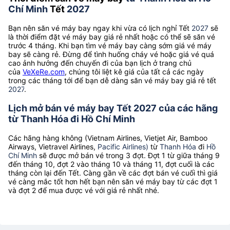
Chí Minh
Tết
2027
Bạn nên săn vé máy bay ngay khi vừa có lịch nghỉ Tết
2027
sẽ
là thời điểm đặt vé máy bay giá rẻ nhất hoặc có thể sẽ săn vé
trước 4 tháng. Khi bạn tìm vé máy bay càng sớm giá vé máy
bay sẽ càng rẻ. Đừng để tình huống cháy vé hoặc giá vé quá
cao ảnh hưởng đến chuyến đi của bạn lịch ở trang chủ
của
VeXeRe.com
, chúng tôi liệt kê giá của tất cả các ngày
trong các tháng tới để bạn dễ dàng săn vé máy bay giá rẻ tết
2027
.
Lịch mở bán vé máy bay Tết 2027 của các hãng
từ Thanh Hóa đi Hồ Chí Minh
Các hãng hàng không (Vietnam Airlines, Vietjet Air, Bamboo
Airways, Vietravel Airlines,
Pacific Airlines)
từ
Thanh Hóa
đi
Hồ
Chí Minh
sẽ được mở bán vé trong 3 đợt. Đợt 1 từ giữa tháng 9
đến tháng 10, đợt 2 vào tháng 10 và tháng 11, đợt cuối là các
tháng còn lại đến Tết. Càng gần về các đợt bán vé cuối thì giá
vé càng mắc tốt hơn hết bạn nên săn vé máy bay từ các đợt 1
và đợt 2 để mua được vé với giá rẻ nhất nhé.