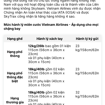
đồng thời đóng vai trò chủ lực trong ngành hàng không Việt
Nam với quy mô hoạt động toàn cầu và là thành viên của Liên
minh hàng không Skyteam. Vietnam Airlines vinh dự được nhận
Chứng nhận An toàn khai thác của IATA (IOSA) và được
SkyTrax công nhận là hãng hàng không 4 sao.
Mức hành lý miễn cước Vietnam Airlines - Áp dụng cho mọi
chặng bay
Hạng ghế
Hành lý xách tay
Hành lý ký gửi
12kg/26lb
bao gồm 01 kiện
23
115cm (56cm x 36cm x
kg/158cm/62in
Hạng phổ
23cm)
thông
và 01 phụ kiện (40cm x
30cm x 15cm)
18kg/40lb
gồm 02 kiện
23
Hạng phổ
115cm (56cm x 36cm x
kg/158cm/62in
thông đặc
23cm)
biệt
và 01 phụ kiện (40cm x
30cm x 15cm)
18kg/40lb
gồm 02 kiện
32
115cm (56cm x 36cm x
kg/158cm/62in
Hạng
23cm)
thương gia
và 01 phụ kiện (40cm x