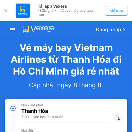
Tải app Vexere
-30k/ghế khi đặt vé máy bay qua
Mở app
app
Đăng nhập
Vé máy bay Vietnam
Airlines từ Thanh Hóa đi
Hồ Chí Minh giá rẻ nhất
Cập nhật ngày 8 tháng 8
Nơi xuất phát
Thanh Hóa
THD - Sân bay Thọ Xuân
Nơi đến