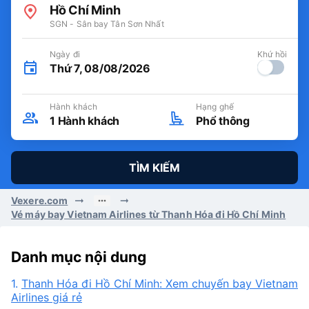
Hồ Chí Minh
SGN - Sân bay Tân Sơn Nhất
Ngày đi
Khứ hồi
Thứ 7, 08/08/2026
Hành khách
Hạng ghế
1
Hành khách
Phổ thông
TÌM KIẾM
Vexere.com
Vé máy bay Vietnam Airlines từ Thanh Hóa đi Hồ Chí Minh
Danh mục nội dung
1.
Thanh Hóa đi Hồ Chí Minh: Xem chuyến bay Vietnam
Airlines giá rẻ