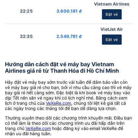
Vietnam Airlines
22:25
3.600.181 đ
Đặt vé
VietJet Air
22:35
2.549.781 đ
Đặt vé
Hướng dẫn cách đặt vé máy bay Vietnam
Airlines giá rẻ từ Thanh Hóa đi Hồ Chí Minh
Hãy đặt vé máy bay sớm trước vài tuần để đảm bảo vẫn còn
vé máy bay giá rẻ cho bạn, bởi vì nhu cầu càng cao thì vé máy
bay giá rẻ hết càng sớm. Đặc biệt là khi book vé máy bay vào
dịp Tết nên săn vé ngay khi có lịch nghỉ nhé. Bằng cách xem
lịch ở trang chủ của
VeXeRe.com
, chúng tôi liệt kê giá tất cả
các ngày trong các tháng tới để bạn dễ dàng lựa chọn.
Thường xuyên theo dõi các chương trình khuyến mãi. Điều bạn
có thể làm là theo dõi các chương trình ưu đãi hấp dẫn trên
trang chủ
VeXeRe.com
hoặc đăng ký vào email VeXeRe để
nhận ưu đãi hàng tuần.