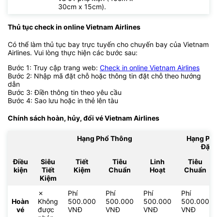
30cm x 15cm).
Thủ tục check in online Vietnam Airlines
Có thể làm thủ tục bay trực tuyến cho chuyến bay của Vietnam
Airlines. Vui lòng thực hiện các bước sau:
Bước 1: Truy cập trang web:
Check in online Vietnam Airlines
Bước 2: Nhập mã đặt chỗ hoặc thông tin đặt chỗ theo hướng
dẫn
Bước 3: Điền thông tin theo yêu cầu
Bước 4: Sao lưu hoặc in thẻ lên tàu
Chính sách hoàn, hủy, đổi vé
Vietnam Airlines
Hạng Phổ Thông
Hạng Ph
Đặc 
Điều
Siêu
Tiết
Tiêu
Linh
Tiêu
kiện
Tiết
Kiệm
Chuẩn
Hoạt
Chuẩn
Kiệm
✗
Phí
Phí
Phí
Phí
Hoàn
Không
500.000
500.000
500.000
500.000
vé
được
VNĐ
VNĐ
VNĐ
VNĐ