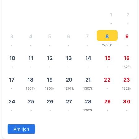
1
2
-
-
3
4
5
6
7
8
9
-
-
-
-
-
2495k
-
10
11
12
13
14
15
16
-
-
-
-
-
-
1523k
17
18
19
20
21
22
23
-
1307k
1307k
1307k
1307k
-
1523k
24
25
26
27
28
29
30
-
-
-
-
1307k
-
-
31
Âm lịch
-