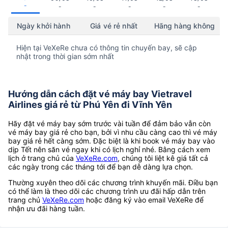
-
-
-
-
-
-
Ngày khởi hành
Giá vé rẻ nhất
Hãng hàng không
Hiện tại VeXeRe chưa có thông tin chuyến bay, sẽ cập
nhật trong thời gian sớm nhất
Hướng dẫn cách đặt vé máy bay Vietravel
Airlines giá rẻ từ Phú Yên đi Vĩnh Yên
Hãy đặt vé máy bay sớm trước vài tuần để đảm bảo vẫn còn
vé máy bay giá rẻ cho bạn, bởi vì nhu cầu càng cao thì vé máy
bay giá rẻ hết càng sớm. Đặc biệt là khi book vé máy bay vào
dịp Tết nên săn vé ngay khi có lịch nghỉ nhé. Bằng cách xem
lịch ở trang chủ của
VeXeRe.com
, chúng tôi liệt kê giá tất cả
các ngày trong các tháng tới để bạn dễ dàng lựa chọn.
Thường xuyên theo dõi các chương trình khuyến mãi. Điều bạn
có thể làm là theo dõi các chương trình ưu đãi hấp dẫn trên
trang chủ
VeXeRe.com
hoặc đăng ký vào email VeXeRe để
nhận ưu đãi hàng tuần.