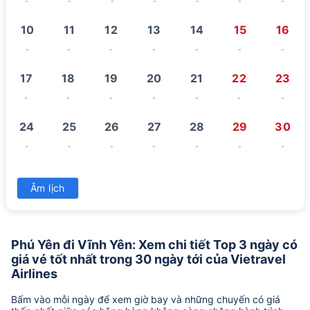
-
-
-
-
-
-
-
10
11
12
13
14
15
16
-
-
-
-
-
-
-
17
18
19
20
21
22
23
-
-
-
-
-
-
-
24
25
26
27
28
29
30
-
-
-
-
-
-
-
31
Âm lịch
-
Phú Yên đi Vĩnh Yên: Xem chi tiết Top 3 ngày có
giá vé tốt nhất trong 30 ngày tới của Vietravel
Airlines
Bấm vào mỗi ngày để xem giờ bay và những chuyến có giá