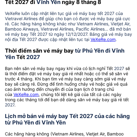
Tết 2027 đi
Vĩnh Yên
ngày 8 tháng 8
VeXeRe luôn cập nhật liên tục giá vé máy bay tết 2027 của
Vietravel Airlines để giúp cho bạn có được vé máy bay giá cực
rẻ. Các hãng hàng không khác như Vietnam Airlines, Vietjet Air,
Bamboo Airways, Vietravel Airlines, Pacific Airlines... đã mở bán
vé máy bay Tết 2027 từ ngày 12/12/2027. Bảng giá vé máy bay
nội địa Tết 2027 được cập nhật liên tục tại
VeXeRe.com
.
Thời điểm săn vé máy bay
từ Phú Yên đi Vĩnh
Yên
Tết
2027
Bạn nên săn vé máy bay ngay khi vừa có lịch nghỉ Tết
2027
sẽ
là thời điểm đặt vé máy bay giá rẻ nhất hoặc có thể sẽ săn vé
trước 4 tháng. Khi bạn tìm vé máy bay càng sớm giá vé máy
bay sẽ càng rẻ. Đừng để tình huống cháy vé hoặc giá vé quá
cao ảnh hưởng đến chuyến đi của bạn lịch ở trang chủ
của
VeXeRe.com
, chúng tôi liệt kê giá của tất cả các ngày
trong các tháng tới để bạn dễ dàng săn vé máy bay giá rẻ tết
2027
.
Lịch mở bán vé máy bay Tết 2027 của các hãng
từ Phú Yên đi Vĩnh Yên
Các hãng hàng không (Vietnam Airlines, Vietjet Air, Bamboo