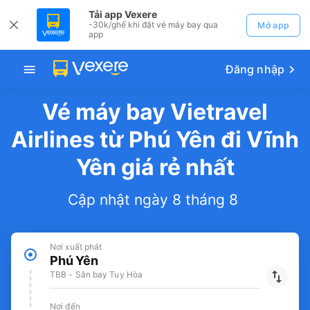
Tải app Vexere
-30k/ghế khi đặt vé máy bay qua
Mở app
app
Đăng nhập
Vé máy bay Vietravel
Airlines từ Phú Yên đi Vĩnh
Yên giá rẻ nhất
Cập nhật ngày 8 tháng 8
Nơi xuất phát
Phú Yên
TBB - Sân bay Tuy Hòa
Nơi đến