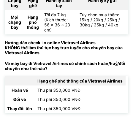
Chặng
Hạng
Hành lý xách
Hành lý ký gửi
bay
ghế
tay
Tối đa 7 kg
Tùy chọn mua thêm:
Mọi
Hạng
(Kích thước:
15kg / 20kg / 25kg /
chặng
phổ
56 x 36 x 23
30kg / 35kg / 40kg
bay
thông
cm)
Hướng dẫn check-in online Vietravel Airlines
KHÔNG thể làm thủ tục bay trực tuyến cho chuyến bay của
Vietravel Airlines
Vé máy bay đi Vietravel Airlines có chính sách hoàn/huỷ/đổi
chuyến như thế nào?
Hạng ghế phổ thông của Vietravel Airlines
Hoàn vé
Thu phí 350,000 VNĐ
Đổi vé
Thu phí 350,000 VNĐ
Thay đổi tên
Thu phí 350,000 VNĐ