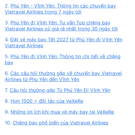
2.
Phú Yên - Vĩnh Yên: Thông tin các chuyến bay
Vietravel Airlines trong 7 ngày tới
3.
Phú Yên đi Vĩnh Yên: Tư vấn Top chặng bay
Vietravel Airlines có giá rẻ nhất trong 30 ngày tới
4.
Đặt vé máy bay Tết 2027 từ Phú Yên đi Vĩnh Yên
Vietravel Airlines
5.
Phú Yên đi Vĩnh Yên: Thông tin chi tiết về chặng
bay
6.
Các câu hỏi thường gặp về chuyến bay Vietravel
Airlines từ Phú Yên đến Vĩnh Yên
7.
Câu hỏi thường gặp Từ Phú Yên Đi Vĩnh Yên
8.
Hơn 1500 + đối tác của VeXeRe
9.
Những lợi ích khi mua vé máy bay tại VeXeRe
10.
Chặng bay phổ biến của Vietravel Airlines