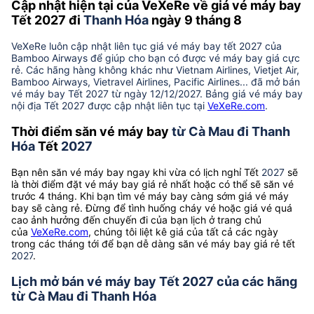
Cập nhật hiện tại của VeXeRe về giá vé máy bay
Tết 2027 đi
Thanh Hóa
ngày 9 tháng 8
VeXeRe luôn cập nhật liên tục giá vé máy bay tết 2027 của
Bamboo Airways để giúp cho bạn có được vé máy bay giá cực
rẻ. Các hãng hàng không khác như Vietnam Airlines, Vietjet Air,
Bamboo Airways, Vietravel Airlines, Pacific Airlines... đã mở bán
vé máy bay Tết 2027 từ ngày 12/12/2027. Bảng giá vé máy bay
nội địa Tết 2027 được cập nhật liên tục tại
VeXeRe.com
.
Thời điểm săn vé máy bay
từ Cà Mau đi Thanh
Hóa
Tết
2027
Bạn nên săn vé máy bay ngay khi vừa có lịch nghỉ Tết
2027
sẽ
là thời điểm đặt vé máy bay giá rẻ nhất hoặc có thể sẽ săn vé
trước 4 tháng. Khi bạn tìm vé máy bay càng sớm giá vé máy
bay sẽ càng rẻ. Đừng để tình huống cháy vé hoặc giá vé quá
cao ảnh hưởng đến chuyến đi của bạn lịch ở trang chủ
của
VeXeRe.com
, chúng tôi liệt kê giá của tất cả các ngày
trong các tháng tới để bạn dễ dàng săn vé máy bay giá rẻ tết
2027
.
Lịch mở bán vé máy bay Tết 2027 của các hãng
từ Cà Mau đi Thanh Hóa