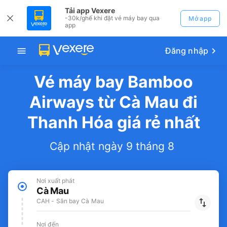
Tải app Vexere
-30k/ghế khi đặt vé máy bay qua
Mở app
app
Đăng nhập
Vé máy bay Bamboo
Airways từ Cà Mau đi
Thanh Hóa giá rẻ nhất
Cập nhật ngày 9 tháng 8
Nơi xuất phát
Cà Mau
CAH - Sân bay Cà Mau
Nơi đến