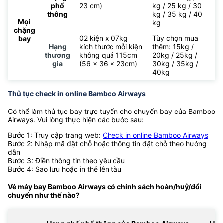
phổ
23 cm)
kg / 25 kg / 30
thông
kg / 35 kg / 40
Mọi
kg
chặng
02 kiện x 07kg
Tùy chọn mua
bay
Hạng
kích thước mỗi kiện
thêm: 15kg /
thương
không quá 115cm
20kg / 25kg /
gia
(56 x 36 x 23cm)
30kg / 35kg /
40kg
Thủ tục check in online Bamboo Airways
Có thể làm thủ tục bay trực tuyến cho chuyến bay của Bamboo
Airways. Vui lòng thực hiện các bước sau:
Bước 1: Truy cập trang web:
Check in online Bamboo Airways
Bước 2: Nhập mã đặt chỗ hoặc thông tin đặt chỗ theo hướng
dẫn
Bước 3: Điền thông tin theo yêu cầu
Bước 4: Sao lưu hoặc in thẻ lên tàu
Vé máy bay Bamboo Airways có chính sách hoàn/huỷ/đổi
chuyến như thế nào?