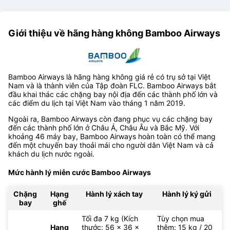
Giới thiệu về hãng hàng không Bamboo Airways
Bamboo Airways là hãng hàng không giá rẻ có trụ sở tại Việt
Nam và là thành viên của Tập đoàn FLC. Bamboo Airways bắt
đầu khai thác các chặng bay nội địa đến các thành phố lớn và
các điểm du lịch tại Việt Nam vào tháng 1 năm 2019.
Ngoài ra, Bamboo Airways còn đang phục vụ các chặng bay
đến các thành phố lớn ở Châu Á, Châu Âu và Bắc Mỹ. Với
khoảng 46 máy bay, Bamboo Airways hoàn toàn có thể mang
đến một chuyến bay thoải mái cho người dân Việt Nam và cả
khách du lịch nước ngoài.
Mức hành lý miễn cước Bamboo Airways
Chặng
Hạng
Hành lý xách tay
Hành lý ký gửi
bay
ghế
Tối đa 7 kg (Kích
Tùy chọn mua
Hạng
thước: 56 x 36 x
thêm: 15 kg / 20