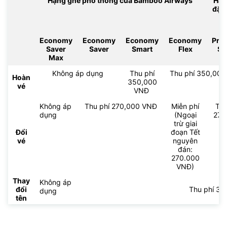
Hạng ghế phổ thông của Bamboo Airways
Hạn
đặc
Economy
Economy
Economy
Economy
Pre
Saver
Saver
Smart
Flex
Sm
Max
Không áp dụng
Thu phí
Thu phí 350,000 
Hoàn
350,000
vé
VNĐ
Không áp
Thu phí 270,000 VNĐ
Miễn phí
Thu
dụng
(Ngoại
270
trừ giai
V
Đổi
đoạn Tết
vé
nguyên
đán:
270.000
VNĐ)
Thay
Không áp
đổi
Thu phí 3
dụng
tên