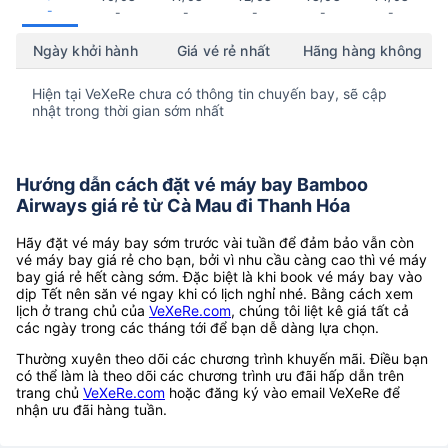
-
-
-
-
-
-
Ngày khởi hành
Giá vé rẻ nhất
Hãng hàng không
Hiện tại VeXeRe chưa có thông tin chuyến bay, sẽ cập
nhật trong thời gian sớm nhất
Hướng dẫn cách đặt vé máy bay Bamboo
Airways giá rẻ từ Cà Mau đi Thanh Hóa
Hãy đặt vé máy bay sớm trước vài tuần để đảm bảo vẫn còn
vé máy bay giá rẻ cho bạn, bởi vì nhu cầu càng cao thì vé máy
bay giá rẻ hết càng sớm. Đặc biệt là khi book vé máy bay vào
dịp Tết nên săn vé ngay khi có lịch nghỉ nhé. Bằng cách xem
lịch ở trang chủ của
VeXeRe.com
, chúng tôi liệt kê giá tất cả
các ngày trong các tháng tới để bạn dễ dàng lựa chọn.
Thường xuyên theo dõi các chương trình khuyến mãi. Điều bạn
có thể làm là theo dõi các chương trình ưu đãi hấp dẫn trên
trang chủ
VeXeRe.com
hoặc đăng ký vào email VeXeRe để
nhận ưu đãi hàng tuần.