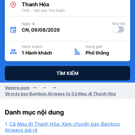
Thanh Hóa
THD - Sân bay Thọ Xuân
Ngày đi
Khứ hồi
CN, 09/08/2026
Hành khách
Hạng ghế
1
Hành khách
Phổ thông
TÌM KIẾM
Vexere.com
Vé máy bay Bamboo Airways từ Cà Mau đi Thanh Hóa
Danh mục nội dung
1.
Cà Mau đi Thanh Hóa: Xem chuyến bay Bamboo
Airways giá rẻ