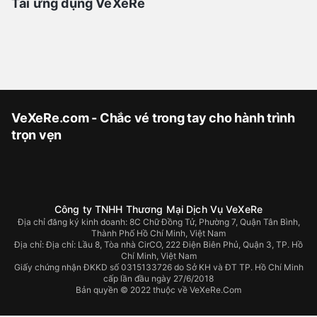
Tải ứng dụng VeXeRe
VeXeRe.com - Chắc vé trong tay cho hành trình
trọn vẹn
Công ty TNHH Thương Mại Dịch Vụ VeXeRe
Địa chỉ đăng ký kinh doanh: 8C Chữ Đồng Tử, Phường 7, Quận Tân Bình,
Thành Phố Hồ Chí Minh, Việt Nam
Địa chỉ:
Địa chỉ: Lầu 8, Tòa nhà CirCO, 222 Điện Biên Phủ, Quận 3, TP. Hồ
Chí Minh, Việt Nam
Giấy chứng nhận ĐKKD số 0315133726 do Sở KH và ĐT TP. Hồ Chí Minh
cấp lần đầu ngày 27/6/2018
Bản quyền © 2022 thuộc về VeXeRe.Com