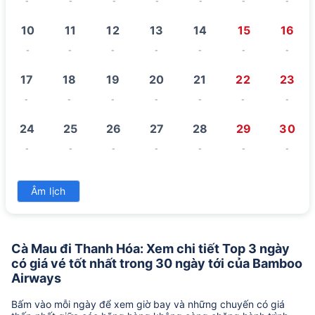
-
-
-
-
-
-
-
10
11
12
13
14
15
16
-
-
-
-
-
-
-
17
18
19
20
21
22
23
-
-
-
-
-
-
-
24
25
26
27
28
29
30
-
-
-
-
-
-
-
31
Âm lịch
-
Cà Mau đi Thanh Hóa: Xem chi tiết Top 3 ngày
có giá vé tốt nhất trong 30 ngày tới của Bamboo
Airways
Bấm vào mỗi ngày để xem giờ bay và những chuyến có giá