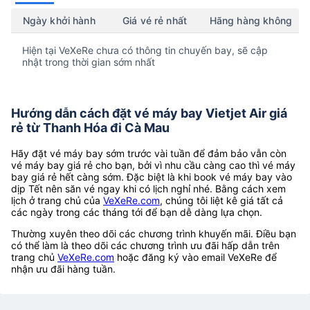
Ngày khởi hành
Giá vé rẻ nhất
Hãng hàng không
Hiện tại VeXeRe chưa có thông tin chuyến bay, sẽ cập
nhật trong thời gian sớm nhất
Hướng dẫn cách đặt vé máy bay Vietjet Air giá
rẻ từ Thanh Hóa đi Cà Mau
Hãy đặt vé máy bay sớm trước vài tuần để đảm bảo vẫn còn
vé máy bay giá rẻ cho bạn, bởi vì nhu cầu càng cao thì vé máy
bay giá rẻ hết càng sớm. Đặc biệt là khi book vé máy bay vào
dịp Tết nên săn vé ngay khi có lịch nghỉ nhé. Bằng cách xem
lịch ở trang chủ của
VeXeRe.com
, chúng tôi liệt kê giá tất cả
các ngày trong các tháng tới để bạn dễ dàng lựa chọn.
Thường xuyên theo dõi các chương trình khuyến mãi. Điều bạn
có thể làm là theo dõi các chương trình ưu đãi hấp dẫn trên
trang chủ
VeXeRe.com
hoặc đăng ký vào email VeXeRe để
nhận ưu đãi hàng tuần.