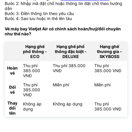
Bước 2: Nhập mã đặt chỗ hoặc thông tin đặt chỗ theo hướng
dẫn
Bước 3: Điền thông tin theo yêu cầu
Bước 4: Sao lưu hoặc in thẻ lên tàu
Vé máy bay Vietjet Air có chính sách hoàn/huỷ/đổi chuyến
như thế nào?
Hạng ghế
Hạng ghế phổ
Hạng ghế
phổ thông -
thông đặc biệt -
thương gia -
ECO
DELUXE
SKYBOSS
Thu phí
Thu phí 385.000
Thu phí
Hoàn
385.000
VNĐ
385.000 VNĐ
vé
VNĐ
Thu phí
Miễn phí
Miễn phí
Đổi
385.000
vé
VNĐ
Thay
Không áp
Không áp dụng
Thu phí
đổi
dụng
385.000 VNĐ
tên