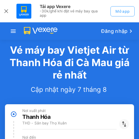
Tải app Vexere
-30k/ghế khi đặt vé máy bay qua
Mở app
app
Đăng nhập
Vé máy bay Vietjet Air từ
Thanh Hóa đi Cà Mau giá
rẻ nhất
Cập nhật ngày 7 tháng 8
Nơi xuất phát
Thanh Hóa
THD - Sân bay Thọ Xuân
Nơi đến