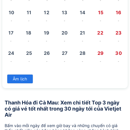
-
-
-
-
-
-
-
10
11
12
13
14
15
16
-
-
-
-
-
-
-
17
18
19
20
21
22
23
-
-
-
-
-
-
-
24
25
26
27
28
29
30
-
-
-
-
-
-
-
31
Âm lịch
-
Thanh Hóa đi Cà Mau: Xem chi tiết Top 3 ngày
có giá vé tốt nhất trong 30 ngày tới của Vietjet
Air
Bấm vào mỗi ngày để xem giờ bay và những chuyến có giá