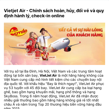
Vietjet Air - Chính sách hoàn, hủy, đổi vé và quy
định hành lý, check-in online
Với trụ sở tại Ba Đình, Hà Nội, Việt Nam và các trung tâm hoạt
động tại bốn sân bay,
VietJet Air
là một hãng hàng không của
Việt Nam cung cấp mô hình tiết kiệm cho các chuyến bay nội
địa quốc tế. Với khẩu hiệu "Bay là thích ngay!", VietJet Air phục
vụ 53 tuyến với 45 đội bay. VietJet Air cung cấp ba loại hạng
ghế, bao gồm hạng khuyến mãi, hạng phổ thông và hạng
SkyBoss. Trong 6 năm hoạt động, VietJet Air đã nhận được
nhiều giải thưởng bao gồm hãng hàng không giá rẻ tốt nhất
châu Á và nằm trong Top 20 thương hiệu bền vững hàng đầu
năm 2015.