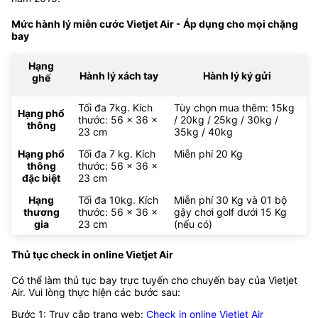
Mức hành lý miễn cước Vietjet Air - Áp dụng cho mọi chặng
bay
Hạng
Hành lý xách tay
Hành lý ký gửi
ghế
Tối đa 7kg. Kích
Tùy chọn mua thêm: 15kg
Hạng phổ
thước: 56 x 36 x
/ 20kg / 25kg / 30kg /
thông
23 cm
35kg / 40kg
Hạng phổ
Tối đa 7 kg. Kích
Miễn phí 20 Kg
thông
thước: 56 x 36 x
đặc biệt
23 cm
Hạng
Tối đa 10kg. Kích
Miễn phí 30 Kg và 01 bộ
thương
thước: 56 x 36 x
gậy chơi golf dưới 15 Kg
gia
23 cm
(nếu có)
Thủ tục check in online Vietjet Air
Có thể làm thủ tục bay trực tuyến cho chuyến bay của Vietjet
Air. Vui lòng thực hiện các bước sau:
Bước 1: Truy cập trang web:
Check in online Vietjet Air