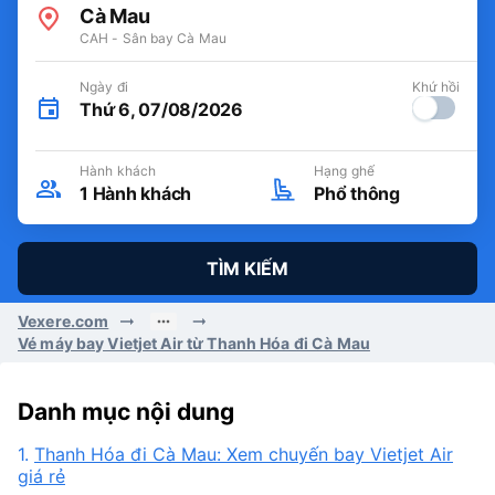
Cà Mau
CAH - Sân bay Cà Mau
Ngày đi
Khứ hồi
Thứ 6, 07/08/2026
Hành khách
Hạng ghế
1
Hành khách
Phổ thông
TÌM KIẾM
Vexere.com
Vé máy bay Vietjet Air từ Thanh Hóa đi Cà Mau
Danh mục nội dung
1.
Thanh Hóa đi Cà Mau: Xem chuyến bay Vietjet Air
giá rẻ