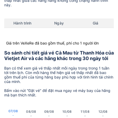
thấp nhất giữa các hãng hàng không còng chặng hành trình
này.
Hành trình
Ngày
Giá
Giá trên VeXeRe đã bao gồm thuế, phí cho 1 người lớn
So sánh chi tiết giá vé Cà Mau từ Thanh Hóa của
Vietjet Air và các hãng khác trong 30 ngày tới
Bạn có thể xem giá vé thấp nhất mỗi ngày trong trong 1 tuần
tới trên lịch. Còn mỗi hàng thể hiện giá vé thấp nhất đã bao
gồm thuế phí của từng hãng bay phù hợp với tình hình tài chính
của mình.
Bấm vào nút "Đặt vé" để đặt mua ngay vé máy bay của hãng
mà bạn thích nhất.
07/08
08/08
09/08
10/08
11/08
12/08
-
-
-
-
-
-