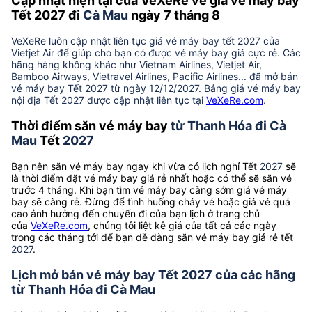
Cập nhật hiện tại của VeXeRe về giá vé máy bay
Tết 2027 đi
Cà Mau
ngày 7 tháng 8
VeXeRe luôn cập nhật liên tục giá vé máy bay tết 2027 của
Vietjet Air để giúp cho bạn có được vé máy bay giá cực rẻ. Các
hãng hàng không khác như Vietnam Airlines, Vietjet Air,
Bamboo Airways, Vietravel Airlines, Pacific Airlines... đã mở bán
vé máy bay Tết 2027 từ ngày 12/12/2027. Bảng giá vé máy bay
nội địa Tết 2027 được cập nhật liên tục tại
VeXeRe.com
.
Thời điểm săn vé máy bay
từ Thanh Hóa đi Cà
Mau
Tết
2027
Bạn nên săn vé máy bay ngay khi vừa có lịch nghỉ Tết
2027
sẽ
là thời điểm đặt vé máy bay giá rẻ nhất hoặc có thể sẽ săn vé
trước 4 tháng. Khi bạn tìm vé máy bay càng sớm giá vé máy
bay sẽ càng rẻ. Đừng để tình huống cháy vé hoặc giá vé quá
cao ảnh hưởng đến chuyến đi của bạn lịch ở trang chủ
của
VeXeRe.com
, chúng tôi liệt kê giá của tất cả các ngày
trong các tháng tới để bạn dễ dàng săn vé máy bay giá rẻ tết
2027
.
Lịch mở bán vé máy bay Tết 2027 của các hãng
từ Thanh Hóa đi Cà Mau