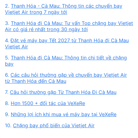
2.
Thanh Hóa - Cà Mau: Thông tin các chuyến bay
Vietjet Air trong 7 ngày tới
3.
Thanh Hóa đi Cà Mau: Tư vấn Top chặng bay Vietjet
Air có giá rẻ nhất trong 30 ngày tới
4.
Đặt vé máy bay Tết 2027 từ Thanh Hóa đi Cà Mau
Vietjet Air
5.
Thanh Hóa đi Cà Mau: Thông tin chi tiết về chặng
bay
6.
Các câu hỏi thường gặp về chuyến bay Vietjet Air
từ Thanh Hóa đến Cà Mau
7.
Câu hỏi thường gặp Từ Thanh Hóa Đi Cà Mau
8.
Hơn 1500 + đối tác của VeXeRe
9.
Những lợi ích khi mua vé máy bay tại VeXeRe
10.
Chặng bay phổ biến của Vietjet Air