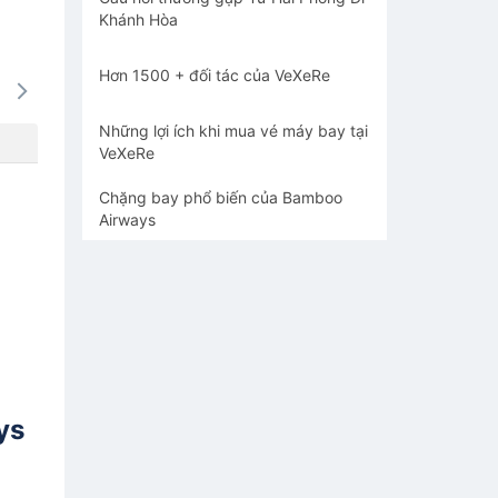
Khánh Hòa
Hơn 1500 + đối tác của VeXeRe
16/08
17/08
18/08
19/08
20/0
1352k
1727k
1598k
1857k
2141
Những lợi ích khi mua vé máy bay tại
VeXeRe
Chặng bay phổ biến của Bamboo
Airways
ys