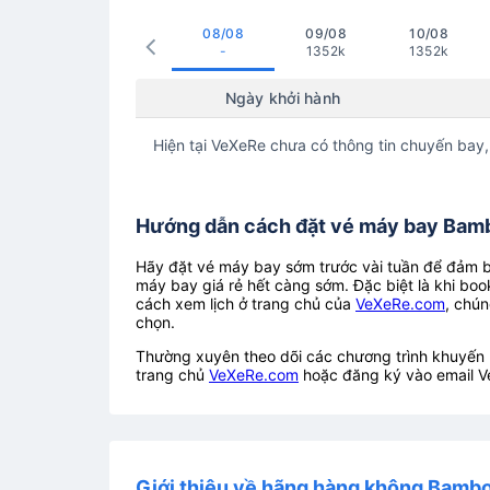
08/08
09/08
10/08
-
1352k
1352k
Ngày khởi hành
Hiện tại VeXeRe chưa có thông tin chuyến bay,
Hướng dẫn cách đặt vé máy bay Bamb
Hãy đặt vé máy bay sớm trước vài tuần để đảm bả
máy bay giá rẻ hết càng sớm. Đặc biệt là khi boo
cách xem lịch ở trang chủ của
VeXeRe.com
, chún
chọn.
Thường xuyên theo dõi các chương trình khuyến m
trang chủ
VeXeRe.com
hoặc đăng ký vào email V
Giới thiệu về hãng hàng không Bamb