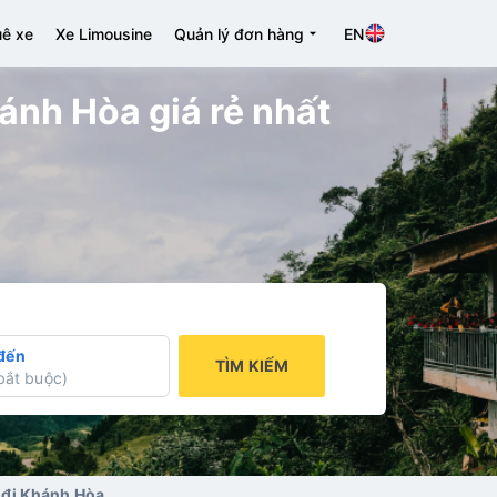
ê xe
Xe Limousine
Quản lý đơn hàng
EN
nh Hòa giá rẻ nhất
đến
TÌM KIẾM
bắt buộc
)
 đi Khánh Hòa