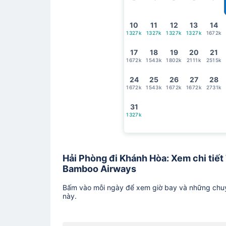
10
11
12
13
14
1327k
1327k
1327k
1327k
1672k
17
18
19
20
21
1672k
1543k
1802k
2111k
2515k
24
25
26
27
28
1672k
1543k
1672k
1672k
2731k
31
1327k
Hải Phòng đi Khánh Hòa: Xem chi tiết 
Bamboo Airways
Bấm vào mỗi ngày để xem giờ bay và những chuy
này.