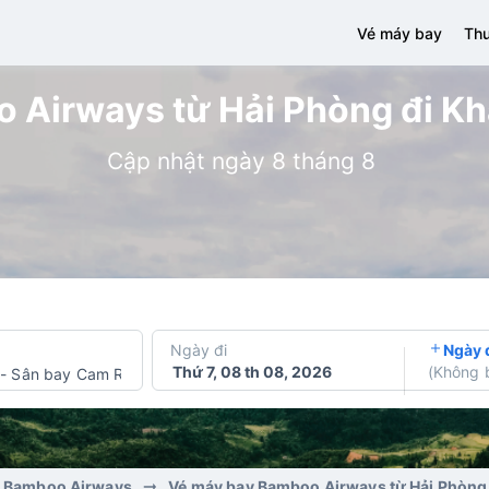
Vé máy bay
Thu
 Airways từ Hải Phòng đi Khá
Cập nhật ngày 8 tháng 8
Ngày đi
Ngày 
Thứ 7, 08 th 08, 2026
(
Không 
-
Sân bay Cam Ranh
y Bamboo Airways
Vé máy bay Bamboo Airways từ Hải Phòng