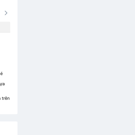
16/08
17/08
18/08
19/08
20/0
1352k
1727k
1598k
1857k
2141
vé
lựa
 trên