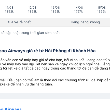
11/08
12/08
13/08
14/08
15/08
1352k
1352k
1352k
1727k
1352k
Giá vé rẻ nhất
Hãng hàng không
 sẽ cập nhật trong thời gian sớm nhất
oo Airways giá rẻ từ Hải Phòng đi Khánh Hòa
o vẫn còn vé máy bay giá rẻ cho bạn, bởi vì nhu cầu càng cao thì 
k vé máy bay vào dịp Tết nên săn vé ngay khi có lịch nghỉ nhé. Bằng
g tôi liệt kê giá tất cả các ngày trong các tháng tới để bạn dễ dàng 
ãi. Điều bạn có thể làm là theo dõi các chương trình ưu đãi hấp dẫn
eXeRe để nhận ưu đãi hàng tuần.
oo Airways