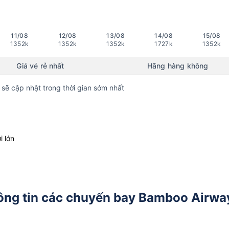
11/08
12/08
13/08
14/08
15/08
1352k
1352k
1352k
1727k
1352k
Giá vé rẻ nhất
Hãng hàng không
 sẽ cập nhật trong thời gian sớm nhất
i lớn
ông tin các chuyến bay Bamboo Airwa