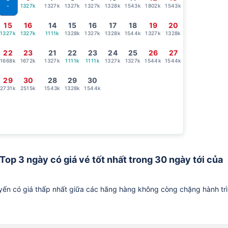
1327k
1327k
1327k
1327k
1328k
1543k
1802k
1543k
-
15
16
14
15
16
17
18
19
20
1327k
1327k
1111k
1328k
1327k
1328k
1544k
1327k
1328k
22
23
21
22
23
24
25
26
27
1668k
1672k
1327k
1111k
1111k
1327k
1327k
1544k
1544k
29
30
28
29
30
2731k
2515k
1543k
1328k
1544k
Top 3 ngày có giá vé tốt nhất trong 30 ngày tới của
ến có giá thấp nhất giữa các hãng hàng không còng chặng hành tr