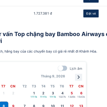
1.727.381 đ
Đặt vé
ư vấn Top chặng bay Bamboo Airways 
i
ch, hãng bay của các chuyến bay có giá rẻ nhất đi Khánh Hòa.
Lịch âm
Tháng 9, 2026
T7
CN
T2
T3
T4
T5
T6
T7
CN
1
2
1
2
3
4
5
6
1111k
1111k
1111k
1327k
1328k
1543k
8
9
7
8
9
10
11
12
13