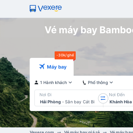
Vé máy bay Bamboo
-30k/ghế
Máy bay
1 Hành khách
Phổ thông
Nơi Đi
Nơi Đến
Hải Phòng
-
Sân bay Cát Bi
Khánh Hòa
Vexere.com
Vé máy bay giá rẻ
Vé máy ba