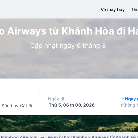
Vé máy bay
Thu
 Airways từ Khánh Hòa đi Hải
Cập nhật ngày 6 tháng 8
Ngày đi
Ngày 
Thứ 5, 06 th 08, 2026
(
Không 
-
Sân bay Cát Bi
y Bamboo Airways
Vé máy bay Bamboo Airways từ Khánh Hòa