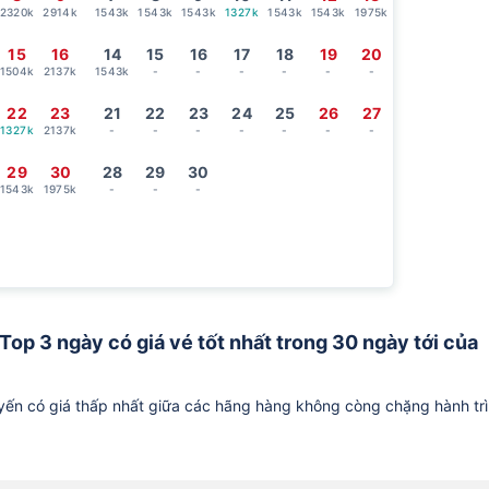
2320k
2914k
1543k
1543k
1543k
1327k
1543k
1543k
1975k
15
16
14
15
16
17
18
19
20
1504k
2137k
1543k
-
-
-
-
-
-
22
23
21
22
23
24
25
26
27
1327k
2137k
-
-
-
-
-
-
-
29
30
28
29
30
1543k
1975k
-
-
-
Top 3 ngày có giá vé tốt nhất trong 30 ngày tới của
ến có giá thấp nhất giữa các hãng hàng không còng chặng hành tr