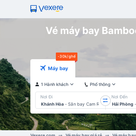
Vé máy bay Bamboo
-30k/ghế
Máy bay
1 Hành khách
Phổ thông
Nơi Đi
Nơi Đến
Khánh Hòa
-
Sân bay Cam Ranh
Hải Phòng
Vexere.com
Vé máy bay giá rẻ
Vé máy ba