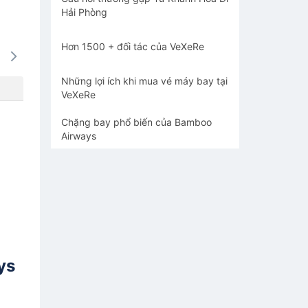
Hải Phòng
Hơn 1500 + đối tác của VeXeRe
14/08
15/08
16/08
17/08
18/0
1857k
1534k
2192k
2192k
1598
Những lợi ích khi mua vé máy bay tại
VeXeRe
Chặng bay phổ biến của Bamboo
Airways
ys