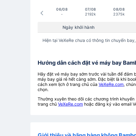
06/08
07/08
08/08
-
2192k
2375k
Ngày khởi hành
Hiện tại VeXeRe chưa có thông tin chuyến bay,
Hướng dẫn cách đặt vé máy bay Bamb
Hãy đặt vé máy bay sớm trước vài tuần để đảm bả
máy bay giá rẻ hết càng sớm. Đặc biệt là khi boo
cách xem lịch ở trang chủ của
VeXeRe.com
, chún
chọn.
Thường xuyên theo dõi các chương trình khuyến m
trang chủ
VeXeRe.com
hoặc đăng ký vào email V
Giới thiệu về hãng hàng không Bamb