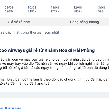
09/08
10/08
11/08
12/08
13/08
2969k
2192k
1727k
1857k
1598k
Giá vé rẻ nhất
Hãng hàng không
 sẽ cập nhật trong thời gian sớm nhất
oo Airways giá rẻ từ Khánh Hòa đi Hải Phòng
o vẫn còn vé máy bay giá rẻ cho bạn, bởi vì nhu cầu càng cao thì 
k vé máy bay vào dịp Tết nên săn vé ngay khi có lịch nghỉ nhé. Bằng
g tôi liệt kê giá tất cả các ngày trong các tháng tới để bạn dễ dàng 
ãi. Điều bạn có thể làm là theo dõi các chương trình ưu đãi hấp dẫn
eXeRe để nhận ưu đãi hàng tuần.
oo Airways