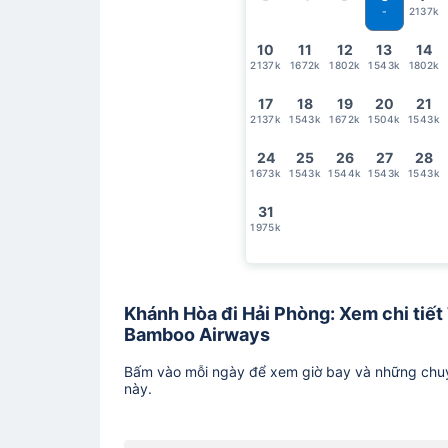
2137k
-
10
11
12
13
14
2137k
1672k
1802k
1543k
1802k
17
18
19
20
21
2137k
1543k
1672k
1504k
1543k
24
25
26
27
28
1673k
1543k
1544k
1543k
1543k
31
1975k
Khánh Hòa đi Hải Phòng: Xem chi tiết 
Bamboo Airways
Bấm vào mỗi ngày để xem giờ bay và những chuy
này.