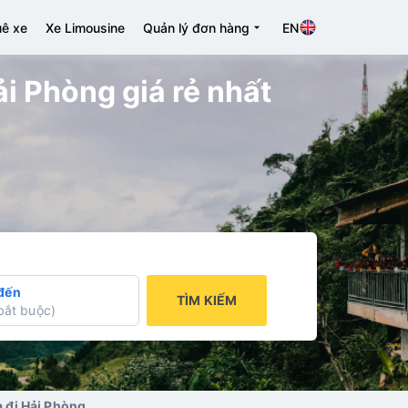
ê xe
Xe Limousine
Quản lý đơn hàng
EN
 Phòng giá rẻ nhất
đến
TÌM KIẾM
bắt buộc
)
 đi Hải Phòng