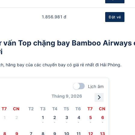
1.856.981 đ
Đặt vé
ư vấn Top chặng bay Bamboo Airways 
i
ch, hãng bay của các chuyến bay có giá rẻ nhất đi Hải Phòng.
Lịch âm
Tháng 9, 2026
T7
CN
T2
T3
T4
T5
T6
T7
CN
1
2
1
2
3
4
5
6
-
-
-
-
-
-
8
9
7
8
9
10
11
12
13