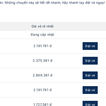
uần. Những chuyến này sẽ hết rất nhanh, hãy nhanh tay đặt vé ngay!
Giá vé rẻ nhất
Đang cập nhật
2.191.781 đ
Đặt vé
2.375.381 đ
Đặt vé
2.969.381 đ
Đặt vé
2.191.781 đ
Đặt vé
1.727.381 đ
Đặt vé