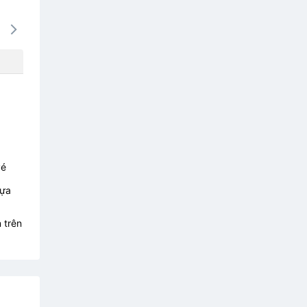
14/08
15/08
16/08
17/08
18/0
1857k
1534k
2192k
2192k
1598
vé
lựa
 trên