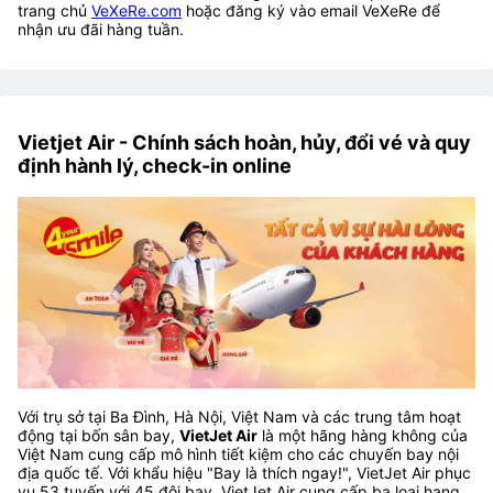
trang chủ
VeXeRe.com
hoặc đăng ký vào email VeXeRe để
nhận ưu đãi hàng tuần.
Vietjet Air - Chính sách hoàn, hủy, đổi vé và quy
định hành lý, check-in online
Với trụ sở tại Ba Đình, Hà Nội, Việt Nam và các trung tâm hoạt
động tại bốn sân bay,
VietJet Air
là một hãng hàng không của
Việt Nam cung cấp mô hình tiết kiệm cho các chuyến bay nội
địa quốc tế. Với khẩu hiệu "Bay là thích ngay!", VietJet Air phục
vụ 53 tuyến với 45 đội bay. VietJet Air cung cấp ba loại hạng