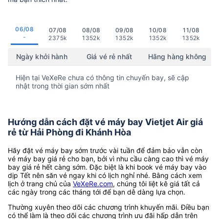
06/08
07/08
08/08
09/08
10/08
11/08
-
2375k
1352k
1352k
1352k
1352k
Ngày khởi hành
Giá vé rẻ nhất
Hãng hàng không
Hiện tại VeXeRe chưa có thông tin chuyến bay, sẽ cập
nhật trong thời gian sớm nhất
Hướng dẫn cách đặt vé máy bay Vietjet Air giá
rẻ từ Hải Phòng đi Khánh Hòa
Hãy đặt vé máy bay sớm trước vài tuần để đảm bảo vẫn còn
vé máy bay giá rẻ cho bạn, bởi vì nhu cầu càng cao thì vé máy
bay giá rẻ hết càng sớm. Đặc biệt là khi book vé máy bay vào
dịp Tết nên săn vé ngay khi có lịch nghỉ nhé. Bằng cách xem
lịch ở trang chủ của
VeXeRe.com
, chúng tôi liệt kê giá tất cả
các ngày trong các tháng tới để bạn dễ dàng lựa chọn.
Thường xuyên theo dõi các chương trình khuyến mãi. Điều bạn
có thể làm là theo dõi các chương trình ưu đãi hấp dẫn trên