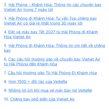
2.
Hải Phòng - Khánh Hòa: Thông tin các chuyến bay
Vietjet Air trong 7 ngày tới
3.
Hải Phòng đi Khánh Hòa: Tư vấn Top chặng bay
Vietjet Air có giá rẻ nhất trong 30 ngày tới
4.
Đặt vé máy bay Tết 2027 từ Hải Phòng đi Khánh
Hòa Vietjet Air
5.
Hải Phòng đi Khánh Hòa: Thông tin chi tiết về chặng
bay
6.
Các câu hỏi thường gặp về chuyến bay Vietjet Air
từ Hải Phòng đến Khánh Hòa
7.
Câu hỏi thường gặp Từ Hải Phòng Đi Khánh Hòa
8.
Hơn 1500 + đối tác của VeXeRe
9.
Những lợi ích khi mua vé máy bay tại VeXeRe
10.
Chặng bay phổ biến của Vietjet Air