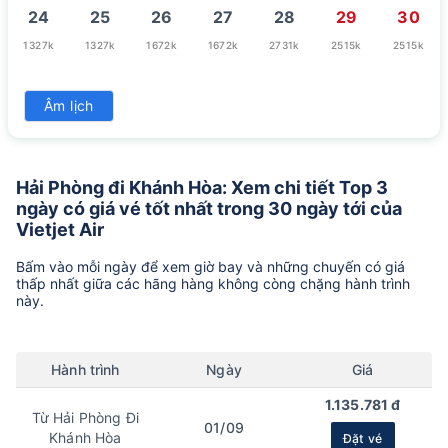
24
25
26
27
28
29
30
1327k
1327k
1672k
1672k
2731k
2515k
2515k
31
Âm lịch
1327k
Hải Phòng đi Khánh Hòa: Xem chi tiết Top 3
ngày có giá vé tốt nhất trong 30 ngày tới của
Vietjet Air
Bấm vào mỗi ngày để xem giờ bay và những chuyến có giá
thấp nhất giữa các hãng hàng không còng chặng hành trình
này.
Hành trình
Ngày
Giá
1.135.781 đ
Từ Hải Phòng Đi
01/09
Khánh Hòa
Đặt vé