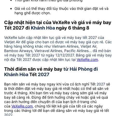
Giá vé có thể thay đổi tùy thuộc vào thời gian đặt vé và
hạng ghế được chọn.
Cập nhật hiện tại của VeXeRe về giá vé máy bay
Tết 2027 đi
Khánh Hòa
ngày 6 tháng 8
VeXeRe luôn cập nhật liên tục giá vé máy bay tết 2027 của
Vietjet Air để giúp cho bạn có được vé máy bay giá cực rẻ. Các
hãng hàng không khác như Vietnam Airlines, Vietjet Air,
Bamboo Airways, Vietravel Airlines, Pacific Airlines... đã mở bán
vé máy bay Tết 2027 từ ngày 12/12/2027. Bảng giá vé máy bay
nội địa Tết 2027 được cập nhật liên tục tại
VeXeRe.com
.
Thời điểm săn vé máy bay
từ Hải Phòng đi
Khánh Hòa
Tết
2027
Bạn nên săn vé máy bay ngay khi vừa có lịch nghỉ Tết
2027
sẽ
là thời điểm đặt vé máy bay giá rẻ nhất hoặc có thể sẽ săn vé
trước 4 tháng. Khi bạn tìm vé máy bay càng sớm giá vé máy
bay sẽ càng rẻ. Đừng để tình huống cháy vé hoặc giá vé quá
cao ảnh hưởng đến chuyến đi của bạn lịch ở trang chủ
của
VeXeRe.com
, chúng tôi liệt kê giá của tất cả các ngày
trong các tháng tới để bạn dễ dàng săn vé máy bay giá rẻ tết
2027
.