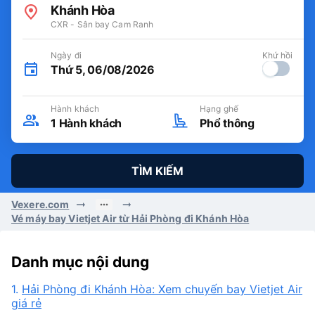
Khánh Hòa
CXR - Sân bay Cam Ranh
Ngày đi
Khứ hồi
Thứ 5, 06/08/2026
Hành khách
Hạng ghế
1
Hành khách
Phổ thông
TÌM KIẾM
Vexere.com
Vé máy bay Vietjet Air từ Hải Phòng đi Khánh Hòa
Danh mục nội dung
1.
Hải Phòng đi Khánh Hòa: Xem chuyến bay Vietjet Air
giá rẻ