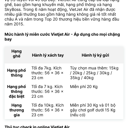
ghế, bao gồm hạng khuyến mãi, hạng phổ thông và hạng
SkyBoss. Trong 6 năm hoạt động, VietJet Air đã nhận được
nhiều giải thưởng bao gồm hãng hàng không giá rẻ tốt nhất
châu Á và nằm trong Top 20 thương hiệu bền vững hàng đầu
năm 2015.
Mức hành lý miễn cước Vietjet Air - Áp dụng cho mọi chặng
bay
Hạng
Hành lý xách tay
Hành lý ký gửi
ghế
Tối đa 7kg. Kích
Tùy chọn mua thêm: 15kg
Hạng phổ
thước: 56 x 36 x
/ 20kg / 25kg / 30kg /
thông
23 cm
35kg / 40kg
Hạng phổ
Tối đa 7 kg. Kích
Miễn phí 20 Kg
thông
thước: 56 x 36 x
đặc biệt
23 cm
Hạng
Tối đa 10kg. Kích
Miễn phí 30 Kg và 01 bộ
thương
thước: 56 x 36 x
gậy chơi golf dưới 15 Kg
gia
23 cm
(nếu có)
Thủ tục check in online Vietjet Air