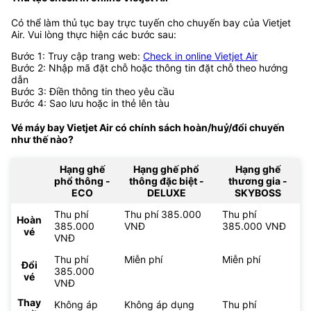
Có thể làm thủ tục bay trực tuyến cho chuyến bay của Vietjet
Air. Vui lòng thực hiện các bước sau:
Bước 1: Truy cập trang web:
Check in online Vietjet Air
Bước 2: Nhập mã đặt chỗ hoặc thông tin đặt chỗ theo hướng
dẫn
Bước 3: Điền thông tin theo yêu cầu
Bước 4: Sao lưu hoặc in thẻ lên tàu
Vé máy bay Vietjet Air có chính sách hoàn/huỷ/đổi chuyến
như thế nào?
Hạng ghế
Hạng ghế phổ
Hạng ghế
phổ thông -
thông đặc biệt -
thương gia -
ECO
DELUXE
SKYBOSS
Thu phí
Thu phí 385.000
Thu phí
Hoàn
385.000
VNĐ
385.000 VNĐ
vé
VNĐ
Thu phí
Miễn phí
Miễn phí
Đổi
385.000
vé
VNĐ
Thay
Không áp
Không áp dụng
Thu phí