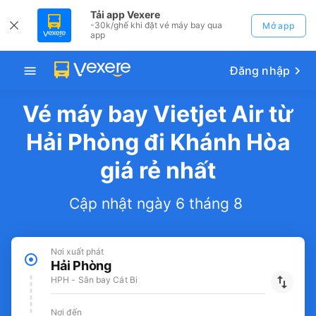
Tải app Vexere
-30k/ghế khi đặt vé máy bay qua
Mở app
app
Đăng nhập
Vé máy bay Vietjet Air từ
Hải Phòng đi Khánh Hòa
giá rẻ nhất
Cập nhật ngày 6 tháng 8
Nơi xuất phát
Hải Phòng
HPH - Sân bay Cát Bi
Nơi đến