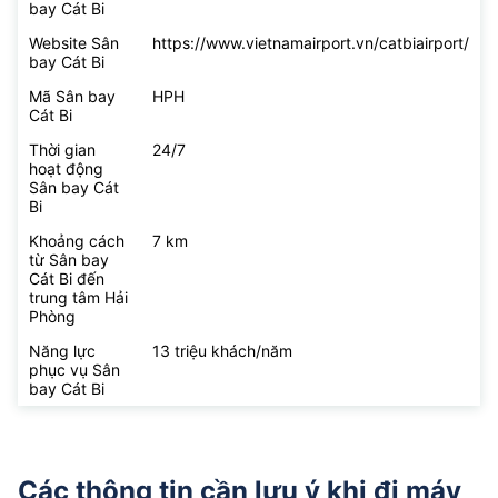
bay Cát Bi
Website Sân
https://www.vietnamairport.vn/catbiairport/
bay Cát Bi
Mã Sân bay
HPH
Cát Bi
Thời gian
24/7
hoạt động
Sân bay Cát
Bi
Khoảng cách
7 km
từ Sân bay
Cát Bi đến
trung tâm Hải
Phòng
Năng lực
13 triệu khách/năm
phục vụ Sân
bay Cát Bi
Các thông tin cần lưu ý khi đi máy