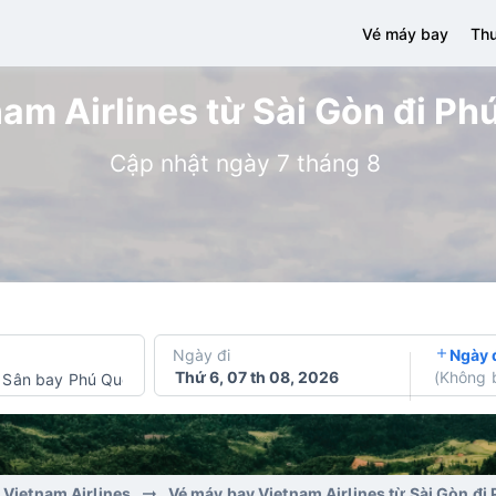
Vé máy bay
Thu
am Airlines từ Sài Gòn đi Phú
Cập nhật ngày 7 tháng 8
Ngày đi
Ngày 
Thứ 6, 07 th 08, 2026
(
Không 
Sân bay Phú Quốc
 Vietnam Airlines
Vé máy bay Vietnam Airlines từ Sài Gòn đi