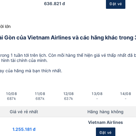
636.821 đ
Đặt vé
ời lớn
Sài Gòn của Vietnam Airlines và các hãng khác trong
ong 1 tuần tới trên lịch. Còn mỗi hàng thể hiện giá vé thấp nhất đã 
hình tài chính của mình.
ay của hãng mà bạn thích nhất.
10/08
11/08
12/08
13/08
14/08
687k
687k
637k
-
-
Giá vé rẻ nhất
Hãng hàng không
Vietnam Airlines
1.255.181 đ
Đặt vé