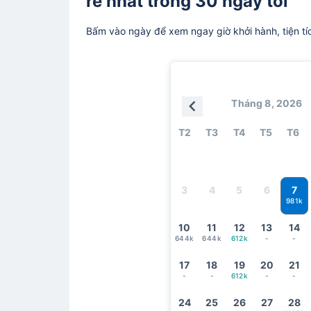
rẻ nhất trong 30 ngày tới
Bấm vào ngày để xem ngay giờ khởi hành, tiện tí
Tháng 8, 2026
T2
T3
T4
T5
T6
7
3
4
5
6
981k
10
11
12
13
14
644k
644k
612k
-
-
17
18
19
20
21
-
-
612k
-
-
24
25
26
27
28