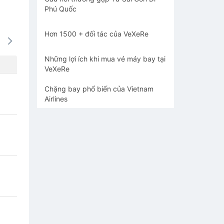
Phú Quốc
Hơn 1500 + đối tác của VeXeRe
15/08
16/08
17/08
18/08
19/0
-
637k
-
-
637
Những lợi ích khi mua vé máy bay tại
VeXeRe
Chặng bay phổ biến của Vietnam
Airlines