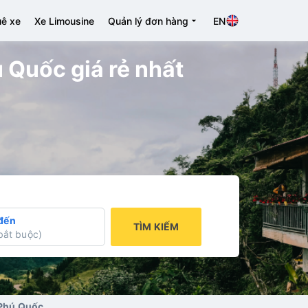
ê xe
Xe Limousine
Quản lý đơn hàng
EN
 Quốc giá rẻ nhất
đến
TÌM KIẾM
bắt buộc
)
 Phú Quốc