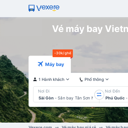
Vé máy bay Vietn
-30k/ghế
Máy bay
1 Hành khách
Phổ thông
Nơi Đi
Nơi Đến
Sài Gòn
-
Sân bay Tân Sơn Nhất
Phú Quốc
-
Vexere.com
Vé máy bay giá rẻ
Vé máy bay