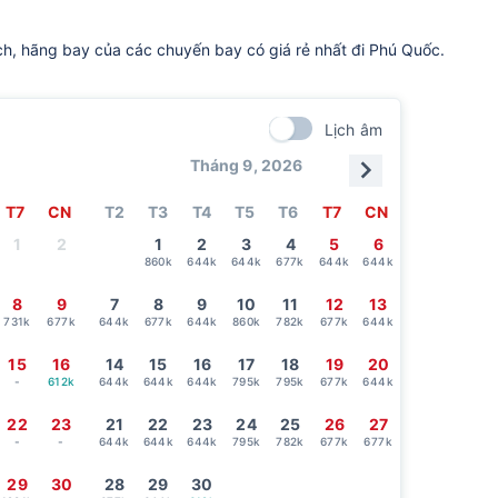
ch, hãng bay của các chuyến bay có giá rẻ nhất đi Phú Quốc.
Lịch âm
Tháng 9, 2026
T7
CN
T2
T3
T4
T5
T6
T7
CN
1
2
1
2
3
4
5
6
860k
644k
644k
677k
644k
644k
8
9
7
8
9
10
11
12
13
731k
677k
644k
677k
644k
860k
782k
677k
644k
15
16
14
15
16
17
18
19
20
-
612k
644k
644k
644k
795k
795k
677k
644k
22
23
21
22
23
24
25
26
27
-
-
644k
644k
644k
795k
782k
677k
677k
29
30
28
29
30