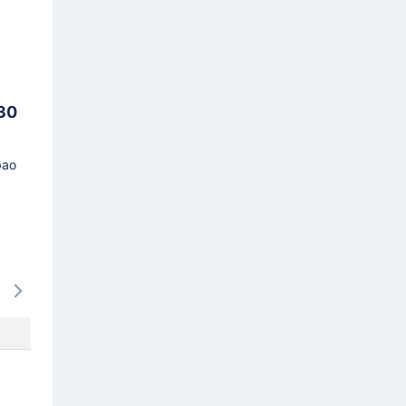
 30
bao
15/08
16/08
17/08
18/08
19/0
-
637k
-
-
637