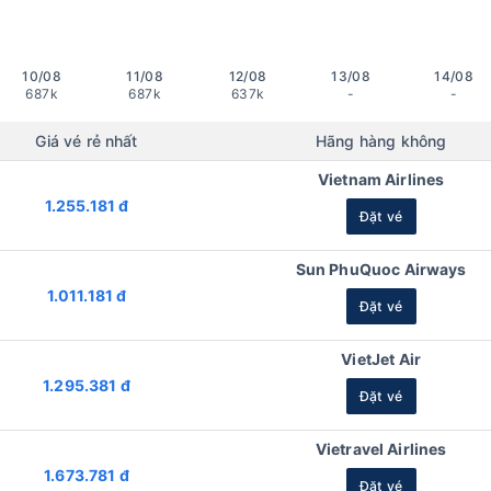
10/08
11/08
12/08
13/08
14/08
687k
687k
637k
-
-
Giá vé rẻ nhất
Hãng hàng không
Vietnam Airlines
1.255.181 đ
Đặt vé
Sun PhuQuoc Airways
1.011.181 đ
Đặt vé
VietJet Air
1.295.381 đ
Đặt vé
Vietravel Airlines
1.673.781 đ
Đặt vé