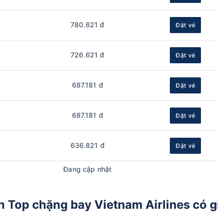
780.621 đ
Đặt vé
726.621 đ
Đặt vé
687.181 đ
Đặt vé
687.181 đ
Đặt vé
636.821 đ
Đặt vé
Đang cập nhật
n Top chặng bay Vietnam Airlines có g