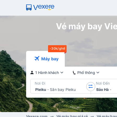
Vé máy bay Viet
-30k/ghế
Máy bay
1 Hành khách
Phổ thông
Nơi Đi
Nơi Đến
Pleiku
-
Sân bay Pleiku
Bảo Hà
-
Vexere.com
Vé máy bay giá rẻ
Vé máy bay