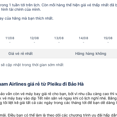
ong 1 tuần tới trên lịch. Còn mỗi hàng thể hiện giá vé thấp nhất đã 
hình tài chính của mình.
ay của hãng mà bạn thích nhất.
11/08
12/08
13/08
14/08
15/08
-
-
-
-
-
Giá vé rẻ nhất
Hãng hàng không
 sẽ cập nhật trong thời gian sớm nhất
m Airlines giá rẻ từ Pleiku đi Bảo Hà
o vẫn còn vé máy bay giá rẻ cho bạn, bởi vì nhu cầu càng cao thì 
k vé máy bay vào dịp Tết nên săn vé ngay khi có lịch nghỉ nhé. Bằng
g tôi liệt kê giá tất cả các ngày trong các tháng tới để bạn dễ dàng 
ãi. Điều bạn có thể làm là theo dõi các chương trình ưu đãi hấp dẫn