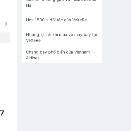
Hà
Hơn 1500 + đối tác của VeXeRe
16/08
17/08
18/08
19/08
20/0
-
-
-
-
-
Những lợi ích khi mua vé máy bay tại
VeXeRe
Chặng bay phổ biến của Vietnam
Airlines
 7