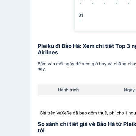
-
-
-
-
-
31
-
Pleiku đi Bảo Hà: Xem chi tiết Top 3 
Airlines
Bấm vào mỗi ngày để xem giờ bay và những chuy
này.
Hành trình
Ngày
Giá trên VeXeRe đã bao gồm thuế, phí cho 1 ngư
So sánh chi tiết giá vé Bảo Hà từ Ple
tới