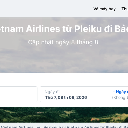
Vé máy bay
Thu
nam Airlines từ Pleiku đi Bả
Cập nhật ngày 8 tháng 8
Ngày đi
Ngày 
Thứ 7, 08 th 08, 2026
(
Không 
 Vietnam Airlines
Vé máy bay Vietnam Airlines từ Pleiku đi B