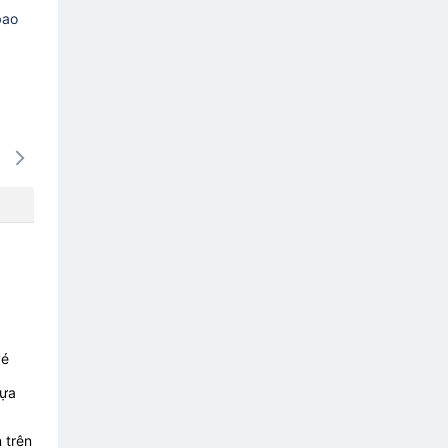
bao
16/08
17/08
18/08
19/08
20/0
-
-
-
-
-
vé
lựa
 trên