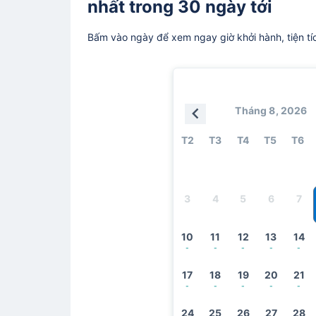
nhất trong 30 ngày tới
Bấm vào ngày để xem ngay giờ khởi hành, tiện tí
Tháng 8, 2026
T2
T3
T4
T5
T6
3
4
5
6
7
10
11
12
13
14
-
-
-
-
-
17
18
19
20
21
-
-
-
-
-
24
25
26
27
28