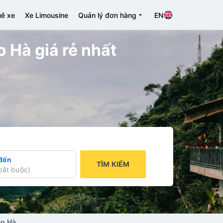
ê xe
Xe Limousine
Quản lý đơn hàng
EN
o Hà giá rẻ nhất
đến
TÌM KIẾM
bắt buộc
)
ảo Hà