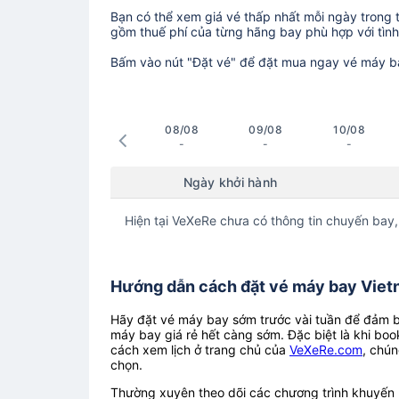
Bạn có thể xem giá vé thấp nhất mỗi ngày trong tr
gồm thuế phí của từng hãng bay phù hợp với tình 
Bấm vào nút "Đặt vé" để đặt mua ngay vé máy b
08/08
09/08
10/08
-
-
-
Ngày khởi hành
Hiện tại VeXeRe chưa có thông tin chuyến bay,
Hướng dẫn cách đặt vé máy bay Vietna
Hãy đặt vé máy bay sớm trước vài tuần để đảm bả
máy bay giá rẻ hết càng sớm. Đặc biệt là khi boo
cách xem lịch ở trang chủ của
VeXeRe.com
, chún
chọn.
Thường xuyên theo dõi các chương trình khuyến m