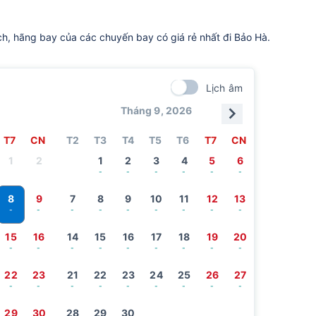
ch, hãng bay của các chuyến bay có giá rẻ nhất đi Bảo Hà.
Lịch âm
Tháng 9, 2026
T7
CN
T2
T3
T4
T5
T6
T7
CN
1
2
1
2
3
4
5
6
-
-
-
-
-
-
8
9
7
8
9
10
11
12
13
-
-
-
-
-
-
-
-
-
15
16
14
15
16
17
18
19
20
-
-
-
-
-
-
-
-
-
22
23
21
22
23
24
25
26
27
-
-
-
-
-
-
-
-
-
29
30
28
29
30