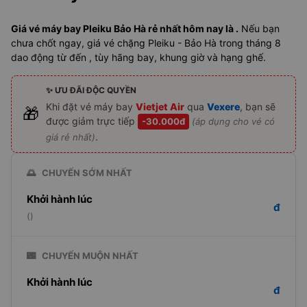
Giá vé máy bay Pleiku Bảo Hà rẻ nhất hôm nay là .
Nếu bạn
chưa chốt ngay, giá vé chặng Pleiku - Bảo Hà trong tháng 8
dao động từ đến , tùy hãng bay, khung giờ và hạng ghế.
✨ ƯU ĐÃI ĐỘC QUYỀN
Khi đặt vé máy bay
Vietjet Air
qua
Vexere
, bạn sẽ
🎁
được giảm trực tiếp
-30.000đ
(áp dụng cho vé có
.
giá rẻ nhất)
🌅
CHUYẾN SỚM NHẤT
Khởi hành lúc
đ
()
🌃
CHUYẾN MUỘN NHẤT
Khởi hành lúc
đ