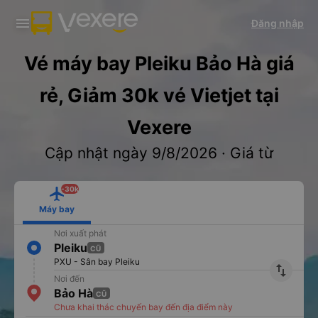
Tải app Vexere ngay!
Tải app Vexere
Đăng nhập
Mở app
Mở app
Nhận ưu đãi thành viên độc
-30k/ghế khi đặt vé máy bay qua
quyền
app
Vé máy bay Pleiku Bảo Hà giá
rẻ, Giảm 30k vé Vietjet tại
Vexere
Cập nhật ngày 9/8/2026 · Giá từ
-30k
Máy bay
Nơi xuất phát
Pleiku
CŨ
PXU - Sân bay Pleiku
import_export
Nơi đến
Bảo Hà
CŨ
Chưa khai thác chuyến bay đến địa điểm này