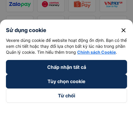
close
Sử dụng cookie
Vexere dùng cookie để website hoạt động ổn định. Bạn có thể
xem chi tiết hoặc thay đổi lựa chọn bất kỳ lúc nào trong phần
Quản lý cookie. Tìm hiểu thêm trong
Chính sách Cookie
.
Chấp nhận tất cả
Tùy chọn cookie
Từ chối
Theo dõi chúng tôi trên
Facebook
Tiktok
Youtube
Công ty TNHH Thương Mại Dịch Vụ Vexere