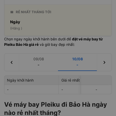
📅
RẺ NHẤT THÁNG TỚI
Ngày
(Hãng )
Chọn ngay ngày khởi hành bên dưới để
đặt vé máy bay từ
Pleiku Bảo Hà giá rẻ
và giờ bay đẹp nhất:
09/08
10/08
chevron_left
chevron_right
-
-
Ngày khởi hành
Giá rẻ nhất
Hãng hà
-
-
-
-
-
Vé máy bay Pleiku đi Bảo Hà ngày
nào rẻ nhất tháng?