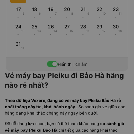
17
18
19
20
21
22
23
5
6
7
8
9
10
11
-
-
-
-
-
-
-
24
25
26
27
28
29
30
12
13
14
15
16
17
18
-
-
-
-
-
-
-
31
19
-
Hiển thị lịch âm
Vé máy bay Pleiku đi Bảo Hà hãng
nào rẻ nhất?
Theo dữ liệu Vexere, đang có vé máy bay Pleiku Bảo Hà rẻ
nhất tháng này từ , khởi hành ngày .
So sánh giá vé giữa các
hãng đang khai thác chặng này ngay bên dưới.
Để dễ dàng lựa chọn, bạn có thể tham khảo bảng
so sánh giá
vé máy bay Pleiku Bảo Hà
chi tiết giữa các hãng khai thác