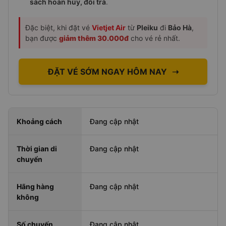
sách hoàn hủy, đổi trả
.
Đặc biệt, khi đặt vé
Vietjet Air
từ
Pleiku
đi
Bảo Hà
,
bạn được
giảm thêm 30.000đ
cho vé rẻ nhất.
ĐẶT VÉ SỚM NGAY HÔM NAY
➝
Khoảng cách
Đang cập nhật
Thời gian di
Đang cập nhật
chuyển
Hãng hàng
Đang cập nhật
không
Số chuyến
Đang cập nhật