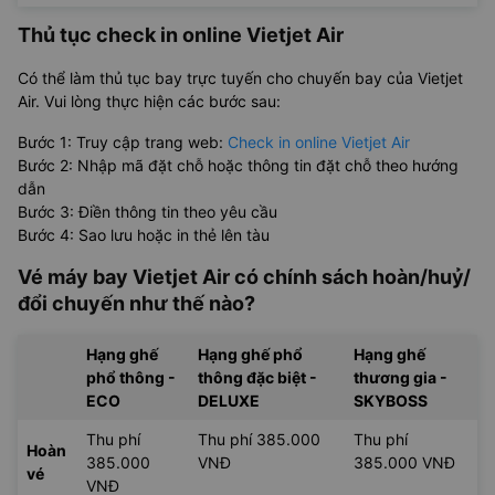
Thủ tục check in online Vietjet Air
Có thể làm thủ tục bay trực tuyến cho chuyến bay của Vietjet
Air. Vui lòng thực hiện các bước sau:
Bước 1: Truy cập trang web:
Check in online Vietjet Air
Bước 2: Nhập mã đặt chỗ hoặc thông tin đặt chỗ theo hướng
dẫn
Bước 3: Điền thông tin theo yêu cầu
Bước 4: Sao lưu hoặc in thẻ lên tàu
Vé máy bay Vietjet Air có chính sách hoàn/huỷ/
đổi chuyến như thế nào?
Hạng ghế
Hạng ghế phổ
Hạng ghế
phổ thông -
thông đặc biệt -
thương gia -
ECO
DELUXE
SKYBOSS
Thu phí
Thu phí 385.000
Thu phí
Hoàn
385.000
VNĐ
385.000 VNĐ
vé
VNĐ