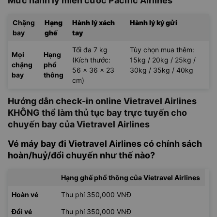
Mức hành lý miễn cước Pacific Airlines
Chặng
Hạng
Hành lý xách
Hành lý ký gửi
bay
ghế
tay
Tối đa 7 kg
Tùy chọn mua thêm:
Mọi
Hạng
(Kích thước:
15kg / 20kg / 25kg /
chặng
phổ
56 x 36 x 23
30kg / 35kg / 40kg
bay
thông
cm)
Hướng dẫn check-in online Vietravel Airlines
KHÔNG thể làm thủ tục bay trực tuyến cho
chuyến bay của Vietravel Airlines
Vé máy bay đi Vietravel Airlines có chính sách
hoàn/huỷ/đổi chuyến như thế nào?
Hạng ghế phổ thông của Vietravel Airlines
Hoàn vé
Thu phí 350,000 VNĐ
Đổi vé
Thu phí 350,000 VNĐ