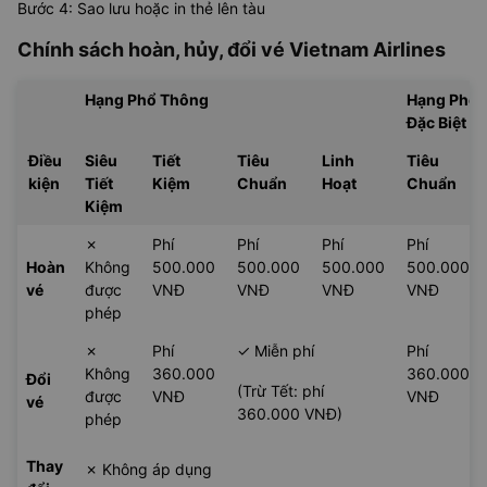
Bước 4: Sao lưu hoặc in thẻ lên tàu
Chính sách hoàn, hủy, đổi vé
Vietnam Airlines
Hạng Phổ Thông
Hạng Phổ 
Đặc Biệt
Điều
Siêu
Tiết
Tiêu
Linh
Tiêu
kiện
Tiết
Kiệm
Chuẩn
Hoạt
Chuẩn
Kiệm
✗
Phí
Phí
Phí
Phí
Hoàn
Không
500.000
500.000
500.000
500.000
vé
được
VNĐ
VNĐ
VNĐ
VNĐ
phép
✗
Phí
✓ Miễn phí
Phí
Không
360.000
360.000
Đổi
(Trừ Tết: phí
được
VNĐ
VNĐ
vé
360.000 VNĐ)
phép
Thay
✗ Không áp dụng