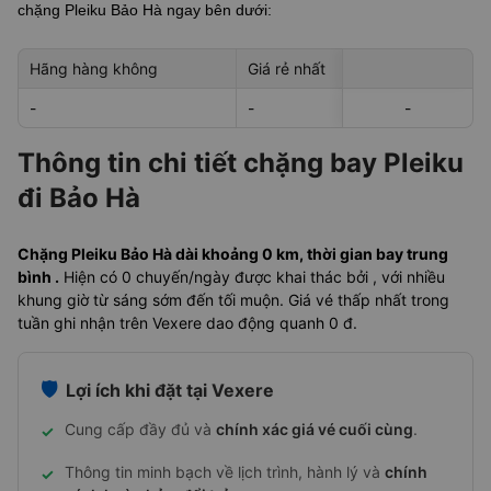
chặng Pleiku Bảo Hà
ngay bên dưới:
Hãng hàng không
Giá rẻ nhất
Ngày rẻ nhất 
-
-
-
-
-
Thông tin chi tiết chặng bay Pleiku
đi Bảo Hà
Chặng Pleiku Bảo Hà dài khoảng 0 km, thời gian bay trung
bình .
Hiện có 0 chuyến/ngày được khai thác bởi , với nhiều
khung giờ từ sáng sớm đến tối muộn. Giá vé thấp nhất trong
tuần ghi nhận trên Vexere dao động quanh 0 đ.
🛡️
Lợi ích khi đặt tại Vexere
Cung cấp đầy đủ và
chính xác giá vé cuối cùng
.
✓
Thông tin minh bạch về lịch trình, hành lý và
chính
✓