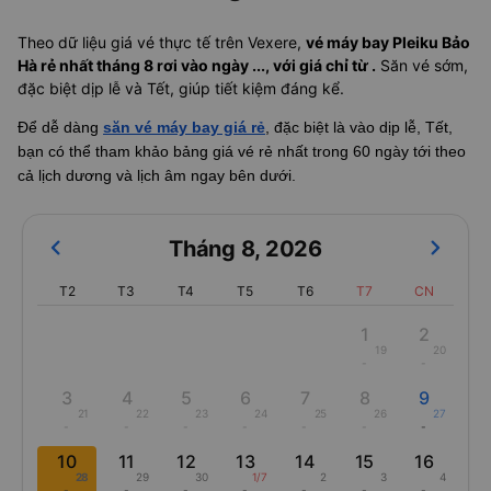
Theo dữ liệu giá vé thực tế trên Vexere,
vé máy bay Pleiku Bảo
Hà rẻ nhất tháng 8 rơi vào ngày ..., với giá chỉ từ .
Săn vé sớm,
đặc biệt dịp lễ và Tết, giúp tiết kiệm đáng kể.
Để dễ dàng
săn vé máy bay giá rẻ
, đặc biệt là vào dịp lễ, Tết,
bạn có thể tham khảo bảng giá vé rẻ nhất trong 60 ngày tới theo
cả lịch dương và lịch âm ngay bên dưới.
Tháng 8
,
2026
T2
T3
T4
T5
T6
T7
CN
1
2
19
20
-
-
3
4
5
6
7
8
9
21
22
23
24
25
26
27
-
-
-
-
-
-
-
10
11
12
13
14
15
16
28
29
30
1/7
2
3
4
-
-
-
-
-
-
-