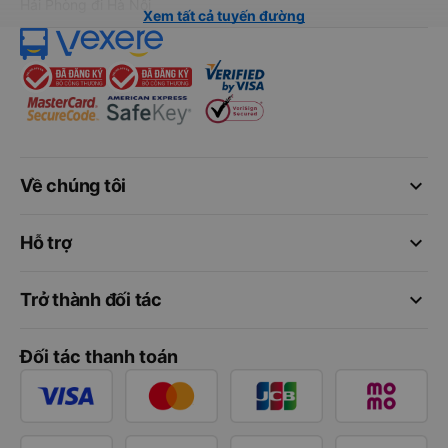
Hải Phòng đi Hà Nội
Xem tất cả tuyến đường
keyboard_arrow_down
Về chúng tôi
keyboard_arrow_down
Hỗ trợ
keyboard_arrow_down
Trở thành đối tác
Đối tác thanh toán