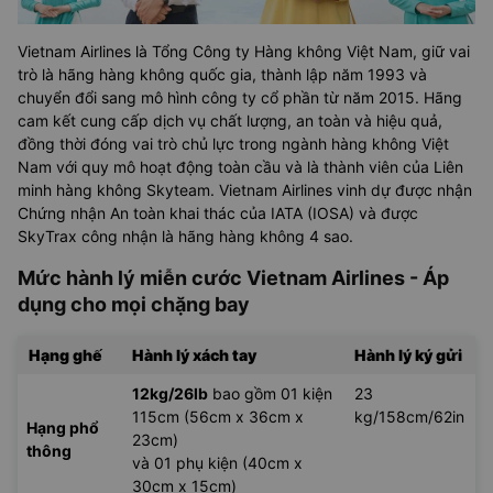
Vietnam Airlines là Tổng Công ty Hàng không Việt Nam, giữ vai
trò là hãng hàng không quốc gia, thành lập năm 1993 và
chuyển đổi sang mô hình công ty cổ phần từ năm 2015. Hãng
cam kết cung cấp dịch vụ chất lượng, an toàn và hiệu quả,
đồng thời đóng vai trò chủ lực trong ngành hàng không Việt
Nam với quy mô hoạt động toàn cầu và là thành viên của Liên
minh hàng không Skyteam. Vietnam Airlines vinh dự được nhận
Chứng nhận An toàn khai thác của IATA (IOSA) và được
SkyTrax công nhận là hãng hàng không 4 sao.
Mức hành lý miễn cước Vietnam Airlines - Áp
dụng cho mọi chặng bay
Hạng ghế
Hành lý xách tay
Hành lý ký gửi
12kg/26lb
bao gồm 01 kiện
23
115cm (56cm x 36cm x
kg/158cm/62in
Hạng phổ
23cm)
thông
và 01 phụ kiện (40cm x
30cm x 15cm)