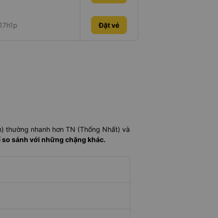
17h1p
Đặt vé
h) thường nhanh hơn TN (Thống Nhất) và
ể so sánh với những chặng khác.