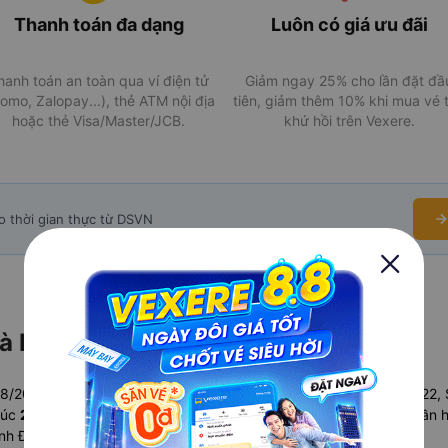
Thanh toán đa dạng
Luôn có giá ưu đãi
hanh toán an toàn qua ví điện tử
Giảm ngay 25% cho lần đặt đầ
omo, Zalopay...), thẻ ATM nội địa
tiên, giảm thêm 10% khi mua vé 
hoặc thẻ Visa/Master/JCB.
khứ hồi trên Vexere.
o thời gian thực từ DSVN
Đà Nẵng mới nhất ngày 07/08/2026
08/2026 có
8 chuyến
, bao gồm các mác tàu SE10, SE12, SE2, SE22,
 lúc
21:00
. Tần suất các chuyến có thể tăng thêm vào dịp cuối tuần h
 Đà Nẵng chi tiết cập nhật theo thời gian thực tại Vexere: