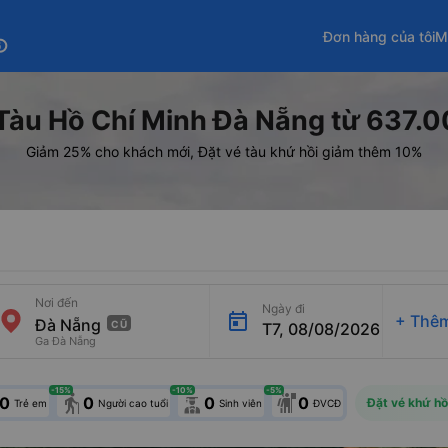
Đơn hàng của tôi
M
fo
Tàu Hồ Chí Minh Đà Nẵng từ 637.
Giảm 25% cho khách mới, Đặt vé tàu khứ hồi giảm thêm 10%
Nơi đến
Ngày đi
+
Thêm
CŨ
T7, 08/08/2026
Ga Đà Nẵng
-15
%
-10
%
-5
%
elderly
0
0
0
0
Đặt vé khứ hồ
Trẻ em
Người cao tuổi
Sinh viên
ĐVCĐ