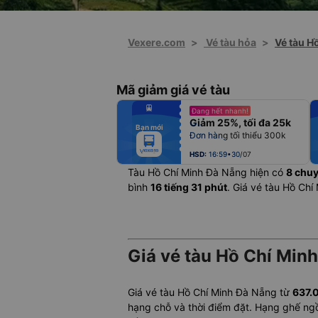
Vexere.com
>
Vé tàu hỏa
>
Vé tàu H
Mã giảm giá vé tàu
fiber_manual_record
Đang hết nhanh!
fiber_manual_record
Giảm 25%, tối đa 25k
fiber_manual_record
Bạn mới
fiber_manual_record
Đơn hàng tối thiểu 300k
fiber_manual_record
fiber_manual_record
fiber_manual_record
HSD:
16:59•30/07
Tàu Hồ Chí Minh Đà Nẵng hiện có
8 chu
bình
16 tiếng 31 phút
. Giá vé tàu Hồ Ch
Giá vé tàu Hồ Chí Minh
Giá vé tàu Hồ Chí Minh Đà Nẵng từ
637.
hạng chỗ và thời điểm đặt. Hạng ghế ng