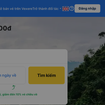
help_outline
Đăng nhập
ở bán vé trên Vexere
Trở thành đối tác
arrow_drop_down
000đ
 ngày về
Tìm kiếm
i, giảm đến 10% vé chiều về