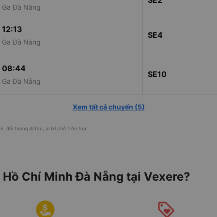
SE2
Ga Đà Nẵng
12:13
SE4
Ga Đà Nẵng
08:44
SE10
Ga Đà Nẵng
Xem tất cả chuyến
(
5
)
, đối tượng đi tàu, vị trí chỗ trên toa.
u Hồ Chí Minh Đà Nẵng tại Vexere?