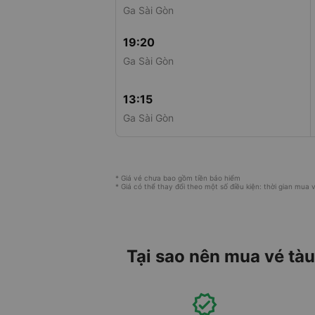
Ga Sài Gòn
19:20
Ga Sài Gòn
13:15
Ga Sài Gòn
* Giá vé chưa bao gồm tiền bảo hiểm
* Giá có thể thay đổi theo một số điều kiện: thời gian mua vé
Tại sao nên mua vé tà