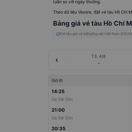
tuần so với ngày thường.
Theo dữ liệu Vexere, đặt vé tàu Hồ Chí
Bảng giá vé tàu Hồ Chí M
Dữ liệu giá vé từ
Đường sắt Việt Nam (DSVN
T3, 4/8
chevron_left
-
Giờ đi
14:25
Ga Sài Gòn
21:00
Ga Sài Gòn
20:35