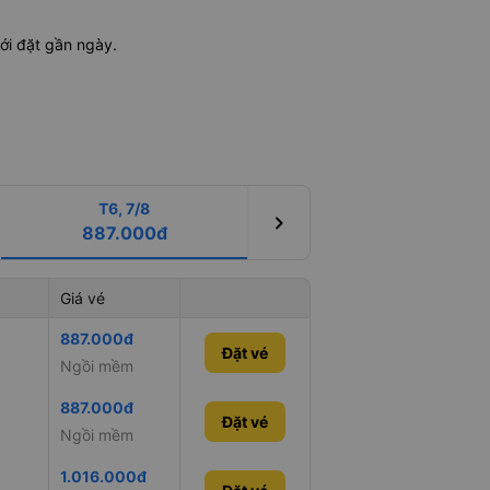
ới đặt gần ngày.
T6, 7/8
chevron_right
887.000đ
Giá vé
887.000đ
Đặt vé
Ngồi mềm
887.000đ
Đặt vé
Ngồi mềm
1.016.000đ