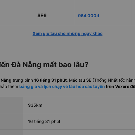
SE6
964.000đ
Xem giờ tàu cho những ngày khác
 đến Đà Nẵng mất bao lâu?
à Nẵng
trung bình
16 tiếng 31 phút
. Mác tàu SE (Thống Nhất tốc hàn
khảo thêm
bảng giá và lịch chạy vé tàu hỏa các tuyến
trên Vexere đ
935km
16 tiếng 31 phút