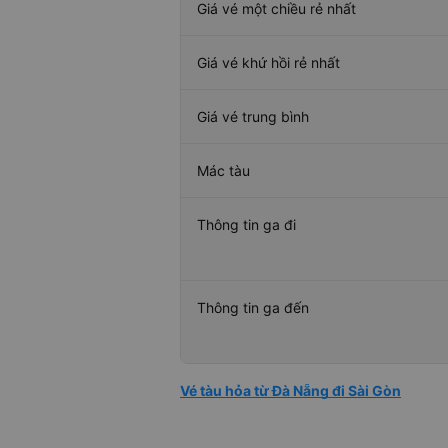
Giá vé một chiều rẻ nhất
Giá vé khứ hồi rẻ nhất
Giá vé trung bình
Mác tàu
Thông tin ga đi
Thông tin ga đến
Vé tàu hỏa từ Đà Nẵng đi Sài Gòn