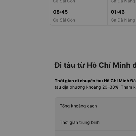
Ga Sài Gòn
Ga Đà Nẵng
08:45
01:46
Ga Sài Gòn
Ga Đà Nẵng
Đi tàu từ Hồ Chí Minh
Thời gian di chuyển tàu Hồ Chí Minh Đ
tàu địa phương khoảng 20–30%. Tham 
Tổng khoảng cách
Thời gian trung bình