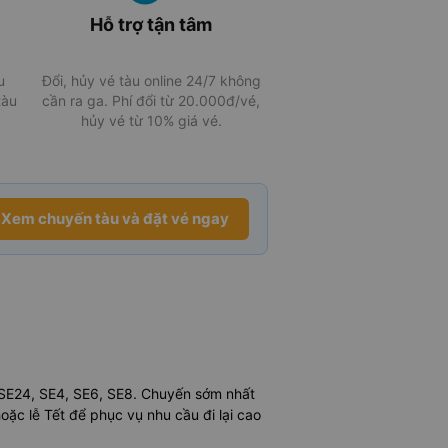
Hỗ trợ tận tâm
u
Đổi, hủy vé tàu online 24/7 không
tàu
cần ra ga. Phí đổi từ 20.000đ/vé,
hủy vé từ 10% giá vé.
Xem chuyến tàu và đặt vé ngay
 SE24, SE4, SE6, SE8. Chuyến sớm nhất
oặc lễ Tết để phục vụ nhu cầu đi lại cao