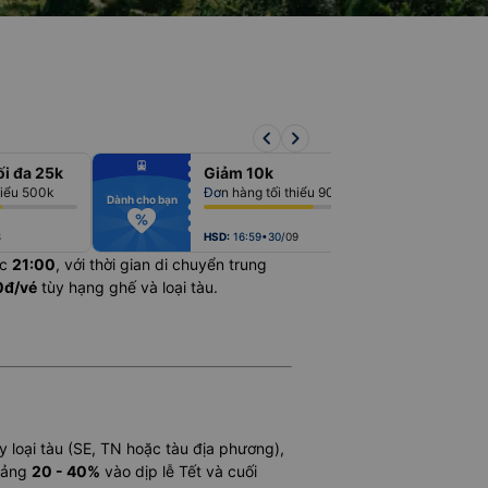
keyboard_arrow_left
keyboard_arrow_right
fiber_manual_record
fiber_man
ối đa 25k
Giảm 10k
fiber_manual_record
fiber_man
fiber_manual_record
fiber_man
hiểu 500k
Đơn hàng tối thiểu 900k
fiber_manual_record
fiber_man
Dành cho bạn
Dành cho bạn
fiber_manual_record
fiber_man
fiber_manual_record
fiber_man
fiber_manual_record
fiber_man
8
HSD:
16:59•30/09
úc
21:00
, với thời gian di chuyển trung
0đ/vé
tùy hạng ghế và loại tàu.
ùy loại tàu (SE, TN hoặc tàu địa phương),
hoảng
20 - 40%
vào dịp lễ Tết và cuối