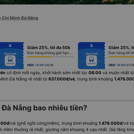
ồ Chí Minh Đà Nẵng
fiber_manual_record
fiber_manual_record
Giảm 25%, tối đa 50k
Giảm 25%, t
fiber_manual_record
fiber_manual_record
fiber_manual_record
fiber_manual_record
Đơn hàng không giới hạn số lượng vé
Đơn hàng tối t
Bạn mới
Bạn mới
fiber_manual_record
fiber_manual_record
fiber_manual_record
fiber_manual_record
fiber_manual_record
fiber_manual_record
fiber_manual_record
fiber_manual_record
HSD:
16:59•24/08
HSD:
16:59•31/0
yến
cố định mỗi ngày, khởi hành sớm nhất lúc
06:00
và muộn nhất l
í Minh Đà Nẵng rẻ nhất từ
637.000đ/vé
, trung bình khoảng
1.479.00
 Đà Nẵng bao nhiêu tiền?
000đ
/vé (ghế ngồi cứng/mềm), trung bình khoảng
1.479.000đ
/vé t
ồi mềm thường rẻ nhất, giường nằm khoang 4 cao nhất. Giá tăng k