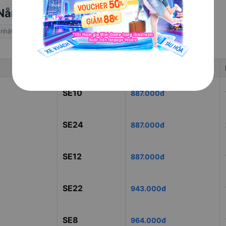
 Nẵng mới nhất ngày 07/08/2026
 nhật theo thời gian thực trên Vexere
Mã tàu
Giá vé
SE10
887.000đ
SE24
887.000đ
SE12
887.000đ
SE22
943.000đ
SE8
964.000đ