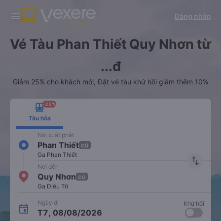
Tải app Vexere ngay!
Tải app Vexere
Đăng nhập
Mở app
Mở app
Nhận ưu đãi thành viên độc
-30k/ghế khi đặt vé máy bay qua
quyền
app
Vé Tàu Phan Thiết Quy Nhơn từ
...đ
Giảm 25% cho khách mới, Đặt vé tàu khứ hồi giảm thêm 10%
-25%
Tàu hỏa
Nơi xuất phát
Phan Thiết
CŨ
Ga Phan Thiết
import_export
Nơi đến
Quy Nhơn
CŨ
Ga Diêu Trì
Ngày đi
Khứ hồi
T7, 08/08/2026