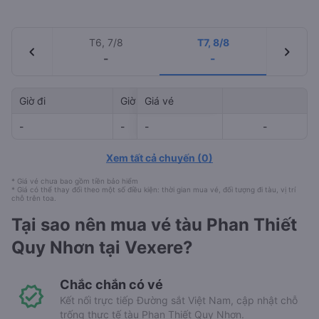
T6, 7/8
T7, 8/8
chevron_left
chevron_right
-
-
Giờ đi
Giờ đến
Giá vé
Mã tàu
-
-
-
-
-
-
Xem tất cả chuyến
(
0
)
* Giá vé chưa bao gồm tiền bảo hiểm
* Giá có thể thay đổi theo một số điều kiện: thời gian mua vé, đối tượng đi tàu, vị trí
chỗ trên toa.
Tại sao nên mua vé tàu Phan Thiết
Quy Nhơn tại Vexere?
Chắc chắn có vé
Kết nối trực tiếp Đường sắt Việt Nam, cập nhật chỗ
trống thực tế tàu Phan Thiết Quy Nhơn.