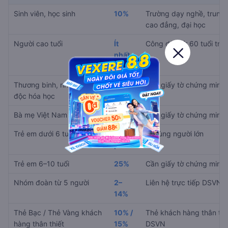
Sinh viên, học sinh
10%
Trường dạy nghề, trung 
cao đẳng, đại học
Người cao tuổi
Ít
Công dân từ 60 tuổi trở 
nhất
15%
Thương binh, nhiễm chất
30%
Cần giấy tờ chứng minh
độc hóa học
Bà mẹ Việt Nam anh hùng
90%
Cần giấy tờ chứng minh
Trẻ em dưới 6 tuổi
Miễn
Đi cùng người lớn
phí
Trẻ em 6–10 tuổi
25%
Cần giấy tờ chứng minh
Nhóm đoàn từ 5 người
2–
Liên hệ trực tiếp DSVN
14%
Thẻ Bạc / Thẻ Vàng khách
10% /
Thẻ khách hàng thân thi
hàng thân thiết
15%
DSVN