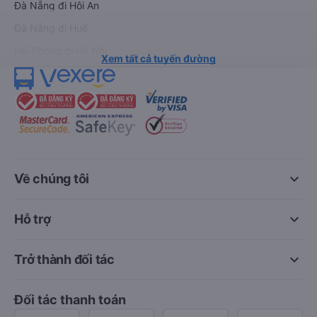
Đà Nẵng đi Hội An
Đà Nẵng đi Huế
Hải Phòng đi Hà Nội
Xem tất cả tuyến đường
keyboard_arrow_down
Về chúng tôi
keyboard_arrow_down
Hỗ trợ
keyboard_arrow_down
Trở thành đối tác
Đối tác thanh toán