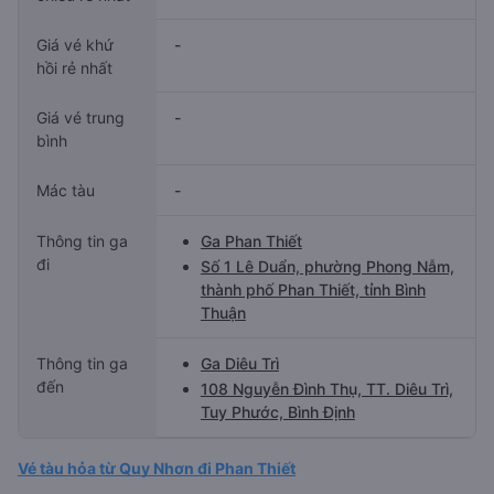
Giá vé khứ
-
hồi rẻ nhất
Giá vé trung
-
bình
Mác tàu
-
Thông tin ga
Ga Phan Thiết
đi
Số 1 Lê Duẩn, phường Phong Nẫm,
thành phố Phan Thiết, tỉnh Bình
Thuận
Thông tin ga
Ga Diêu Trì
đến
108 Nguyễn Đình Thụ, TT. Diêu Trì,
Tuy Phước, Bình Định
Vé tàu hỏa từ Quy Nhơn đi Phan Thiết