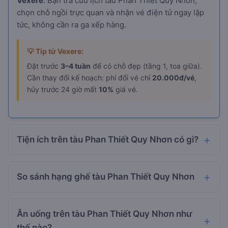
Vexere
. Bạn tra cứu lịch tàu Phan Thiết Quy Nhơn,
chọn chỗ ngồi trực quan và nhận vé điện tử ngay lập
tức, không cần ra ga xếp hàng.
💡 Tip từ Vexere:
Đặt trước
3–4 tuần
để có chỗ đẹp (tầng 1, toa giữa).
Cần thay đổi kế hoạch: phí đổi vé chỉ
20.000đ/vé
,
hủy trước 24 giờ mất
10%
giá vé.
Tiện ích trên tàu Phan Thiết Quy Nhơn có gì?
So sánh hạng ghế tàu Phan Thiết Quy Nhơn
Ăn uống trên tàu Phan Thiết Quy Nhơn như
thế nào?