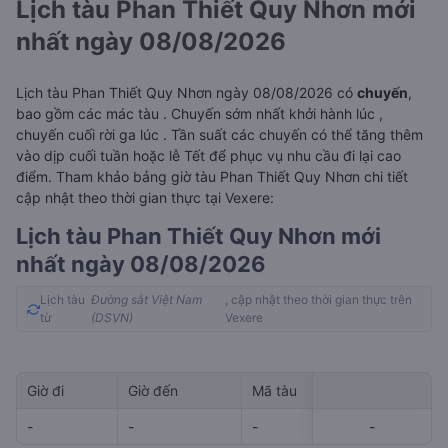
Lịch tàu Phan Thiết Quy Nhơn mới
nhất ngày 08/08/2026
Lịch tàu Phan Thiết Quy Nhơn ngày 08/08/2026 có
chuyến
,
bao gồm các mác tàu . Chuyến sớm nhất khởi hành lúc
,
chuyến cuối rời ga lúc
. Tần suất các chuyến có thể tăng thêm
vào dịp cuối tuần hoặc lễ Tết để phục vụ nhu cầu đi lại cao
điểm. Tham khảo bảng giờ tàu Phan Thiết Quy Nhơn chi tiết
cập nhật theo thời gian thực tại Vexere:
Lịch tàu Phan Thiết Quy Nhơn mới
nhất ngày 08/08/2026
Lịch tàu
Đường sắt Việt Nam
, cập nhật theo thời gian thực trên
từ
(DSVN)
Vexere
Giờ đi
Giờ đến
Mã tàu
Giá vé
-
-
-
-
-
-