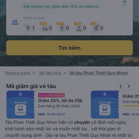
Đặt vé khứ hồi, giảm đến 10% vé chiều về
Hành khách
-25
%
-15
%
-10
%
-5
%
emoji_people
elderly
1
0
0
0
0
Tìm kiếm
Vexere.com
>
Vé tàu hỏa
>
Vé tàu Phan Thiết Quy Nhơn
keyboard_arrow_left
keyboard_arrow_right
Mã giảm giá vé tàu
fiber_manual_record
fiber_manual_record
Đang hết nhanh!
Giảm 25
fiber_manual_record
fiber_manual_record
Giảm 25%, tối đa 25k
fiber_manual_record
fiber_manual_record
Bạn mới
Bạn mới
fiber_manual_record
fiber_manual_record
Đơn hàng tối thiểu 300k
fiber_manual_record
fiber_manual_record
fiber_manual_record
fiber_manual_record
fiber_manual_record
fiber_manual_record
HSD:
16:59•30/07
HSD:
16:5
Tàu Phan Thiết Quy Nhơn hiện có
chuyến
cố định mỗi ngày,
khởi hành sớm nhất lúc
và muộn nhất lúc
, với thời gian di
chuyển trung bình
. Giá vé tàu Phan Thiết Quy Nhơn rẻ nhất từ