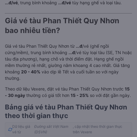
...đ/vé
, trung bình khoảng
...đ/vé
tùy hạng ghế và loại tàu.
Giá vé tàu Phan Thiết Quy Nhơn
bao nhiêu tiền?
Giá vé tàu Phan Thiết Quy Nhơn từ
...đ
/vé (ghế ngồi
cứng/mềm), trung bình khoảng
...đ
/vé tùy loại tàu (SE, TN hoặc
tàu địa phương), hạng chỗ và thời điểm đặt. Hạng ghế ngồi
mềm thường rẻ nhất, giường nằm khoang 4 cao nhất. Giá tăng
khoảng
20 - 40%
vào dịp lễ Tết và cuối tuần so với ngày
thường.
Theo dữ liệu Vexere, đặt vé tàu Phan Thiết Quy Nhơn trước
15
- 30 ngày
thường có giá tốt hơn
15 - 25%
so với đặt gần ngày.
Bảng giá vé tàu Phan Thiết Quy Nhơn
theo thời gian thực
Dữ liệu giá
Đường sắt Việt Nam
, cập nhật theo thời gian thực
vé từ
(DSVN)
trên Vexere