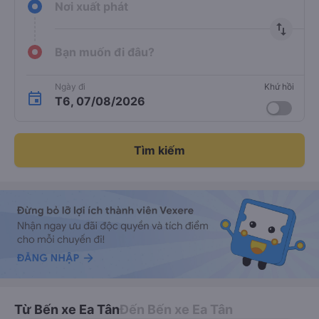
Nơi xuất phát
import_export
Bạn muốn đi đâu?
Ngày đi
Khứ hồi
T6, 07/08/2026
Tìm kiếm
Từ Bến xe Ea Tân
Đến Bến xe Ea Tân