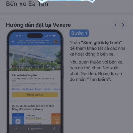
Bến xe Ea Tân
keyboard_arrow_left
keyboard_arrow_right
Hướng dẫn đặt tại Vexere