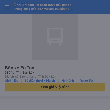
cam kết hoàn 150% nếu nhà xe
Tải app Vexere ngay!
Tải app Vexere
Mở app
Mở app
không cung cấp dịch vụ vận chuyển
(
*
)
info
Nhận ưu đãi thành viên độc
-30k/ghế khi đặt vé máy bay qua
quyền
app
Bến xe Ea Tân
Dliê Ya, Tỉnh Đắk Lắk
Địa chỉ cũ: Krông Năng, Tỉnh Đắk Lắk
Giới thiệu
Số điện thoại - Địa chỉ
Hình ảnh
Vé xe Tết
Xem giá & lộ trình