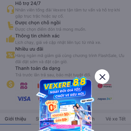
Hỗ trợ 24/7
Nhân viên tổng đài Vexere tận tâm tư vấn và hỗ trợ khi
gặp trục trặc hoặc sự cố.
Được chọn chỗ ngồi
Được chọn điểm đón trả mong muốn.
Thông tin chính xác
Lịch chạy, giá vé cập nhật liên tục từ nhà xe.
Nhiều ưu đãi
Hàng ngàn mã giảm giá cùng chương trình FlashSale, Ưu
đãi đặt sớm và đặt cận giờ.
Thanh toán đa dạng
Trả trước lẫn trả sau, bảo mật tuyệt đối.
Giới thiệu
SĐT - Địa chỉ
Hình ảnh
Vé xe Tết