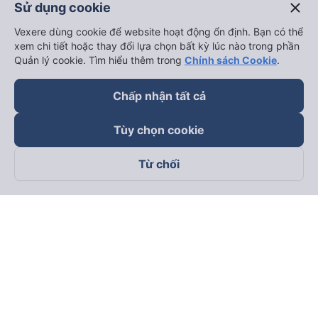
close
Sử dụng cookie
keyboard_arrow_down
Về chúng tôi
Vexere dùng cookie để website hoạt động ổn định. Bạn có thể
xem chi tiết hoặc thay đổi lựa chọn bất kỳ lúc nào trong phần
keyboard_arrow_down
Hỗ trợ
Quản lý cookie. Tìm hiểu thêm trong
Chính sách Cookie
.
keyboard_arrow_down
Trở thành đối tác
Chấp nhận tất cả
Tùy chọn cookie
Đối tác thanh toán
Từ chối