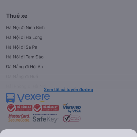
Thuê xe
Hà Nội đi Ninh Bình
Hà Nội đi Hạ Long
Hà Nội đi Sa Pa
Hà Nội đi Tam Đảo
Đà Nẵng đi Hội An
Đà Nẵng đi Huế
Hải Phòng đi Hà Nội
Xem tất cả tuyến đường