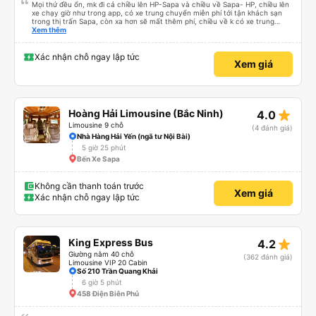
Mọi thứ đều ổn, mk đi cả chiều lên HP-Sapa và chiều về Sapa- HP, chiều lên
xe chạy giờ như trong app, có xe trung chuyển miễn phí tới tận khách sạn
trong thị trấn Sapa, còn xa hơn sẽ mất thêm phí, chiều về k có xe trung
chuyển đón, phải tự ra điểm đón tại 599 Điện Biên Phủ, chiều về xe đi nhah
Xem thêm
hơn, 4h mk đã về tới bến xe Vĩnh Niệm rồi
Xác nhận chỗ ngay lập tức
Xem giá
star_rate
Hoàng Hải Limousine (Bắc Ninh)
4.0
Limousine 9 chỗ
(4 đánh giá)
Nhà Hàng Hải Yến (ngã tư Nội Bài)
5 giờ 25 phút
Bến Xe Sapa
Không cần thanh toán trước
Xem giá
Xác nhận chỗ ngay lập tức
star_rate
King Express Bus
4.2
Giường nằm 40 chỗ
(362 đánh giá)
Limousine VIP 20 Cabin
Số 210 Trần Quang Khải
6 giờ 5 phút
458 Điện Biên Phủ