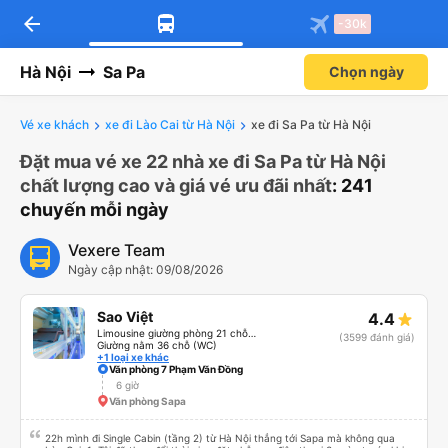
arrow_back
-30k
Hà Nội
Sa Pa
Chọn ngày
Vé xe khách
xe đi Lào Cai từ Hà Nội
xe đi Sa Pa từ Hà Nội
Đặt mua vé xe 22 nhà xe đi Sa Pa từ Hà Nội
chất lượng cao và giá vé ưu đãi nhất
: 241
chuyến mỗi ngày
Vexere Team
Ngày cập nhật: 09/08/2026
Sao Việt
4.4
Limousine giường phòng 21 chỗ (WC)
(3599 đánh giá)
Giường nằm 36 chỗ (WC)
+1 loại xe khác
Văn phòng 7 Phạm Văn Đồng
6 giờ
Văn phòng Sapa
22h mình đi Single Cabin (tầng 2) từ Hà Nội thẳng tới Sapa mà không qua