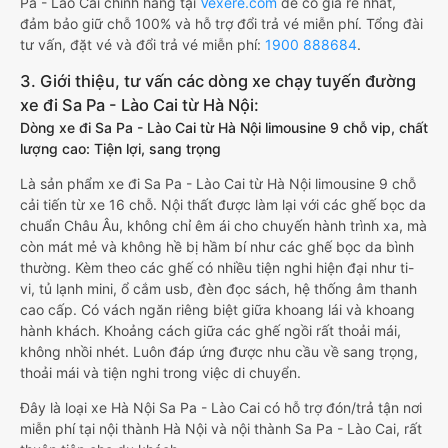
Pa - Lào Cai chính hãng tại
Vexere.com
để có giá rẻ nhất,
đảm bảo giữ chỗ 100% và hỗ trợ đổi trả vé miễn phí. Tổng đài
tư vấn, đặt vé và đổi trả vé miễn phí:
1900 888684
.
3. Giới thiệu, tư vấn các dòng xe chạy tuyến đường
xe đi Sa Pa - Lào Cai từ Hà Nội:
Dòng xe đi Sa Pa - Lào Cai từ Hà Nội limousine 9 chỗ vip, chất
lượng cao: Tiện lợi, sang trọng
Là sản phẩm xe đi Sa Pa - Lào Cai từ Hà Nội limousine 9 chỗ
cải tiến từ xe 16 chỗ. Nội thất được làm lại với các ghế bọc da
chuẩn Châu Âu, không chỉ êm ái cho chuyến hành trình xa, mà
còn mát mẻ và không hề bị hầm bí như các ghế bọc da bình
thường. Kèm theo các ghế có nhiều tiện nghi hiện đại như ti-
vi, tủ lạnh mini, ổ cắm usb, đèn đọc sách, hệ thống âm thanh
cao cấp. Có vách ngăn riêng biệt giữa khoang lái và khoang
hành khách. Khoảng cách giữa các ghế ngồi rất thoải mái,
không nhồi nhét. Luôn đáp ứng được nhu cầu về sang trọng,
thoải mái và tiện nghi trong việc di chuyển.
Đây là loại xe Hà Nội Sa Pa - Lào Cai có hỗ trợ đón/trả tận nơi
miễn phí tại nội thành Hà Nội và nội thành Sa Pa - Lào Cai, rất