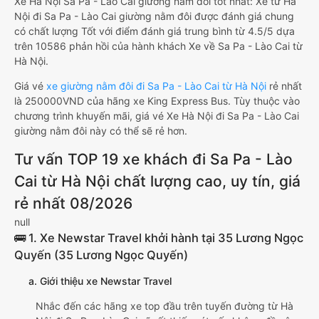
Xe Hà Nội Sa Pa - Lào Cai giường nằm đôi tốt nhất: Xe từ Hà
Nội đi Sa Pa - Lào Cai giường nằm đôi được đánh giá chung
có chất lượng Tốt với điểm đánh giá trung bình từ 4.5/5 dựa
trên 10586 phản hồi của hành khách Xe về Sa Pa - Lào Cai từ
Hà Nội.
Giá vé
xe giường nằm đôi đi Sa Pa - Lào Cai từ Hà Nội
rẻ nhất
là 250000VND của hãng xe King Express Bus. Tùy thuộc vào
chương trình khuyến mãi, giá vé Xe Hà Nội đi Sa Pa - Lào Cai
giường nằm đôi này có thể sẽ rẻ hơn.
Tư vấn TOP 19 xe khách đi Sa Pa - Lào
Cai từ Hà Nội chất lượng cao, uy tín, giá
rẻ nhất 08/2026
null
🚌 1. Xe Newstar Travel khởi hành tại 35 Lương Ngọc
Quyến (35 Lương Ngọc Quyến)
a. Giới thiệu xe Newstar Travel
Nhắc đến các hãng xe top đầu trên tuyến đường từ Hà