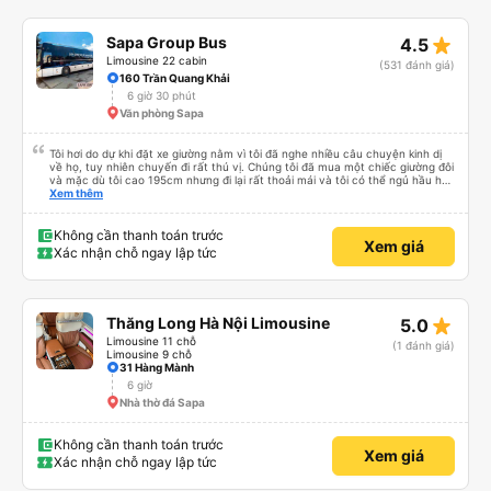
star_rate
Sapa Group Bus
4.5
Limousine 22 cabin
(531 đánh giá)
160 Trần Quang Khải
6 giờ 30 phút
Văn phòng Sapa
Tôi hơi do dự khi đặt xe giường nằm vì tôi đã nghe nhiều câu chuyện kinh dị
về họ, tuy nhiên chuyến đi rất thú vị. Chúng tôi đã mua một chiếc giường đôi
và mặc dù tôi cao 195cm nhưng đi lại rất thoải mái và tôi có thể ngủ hầu hết
thời gian (mặc dù tôi không thể duỗi chân hoàn toàn. Tôi sẽ cần thêm 20-
Xem thêm
30cm nữa). Chiếc giường rộng và hai chúng tôi có thể vừa vặn ở đó khá tốt.
Có hai điểm dừng trên đường đến Sapa (cca cứ sau 2 giờ) để tắm và ăn nhẹ.
Giường sạch sẽ và tài xế xe buýt thỉnh thoảng bấm còi. Tôi thực sự khuyên
Không cần thanh toán trước
Xem giá
bạn nên xe buýt này. Và nếu bạn cao hơn tôi, tôi khuyên bạn nên trả thêm
Xác nhận chỗ ngay lập tức
tiền để có chiếc giường tốt hơn.
star_rate
Thăng Long Hà Nội Limousine
5.0
Limousine 11 chỗ
(1 đánh giá)
Limousine 9 chỗ
31 Hàng Mành
6 giờ
Nhà thờ đá Sapa
Không cần thanh toán trước
Xem giá
Xác nhận chỗ ngay lập tức