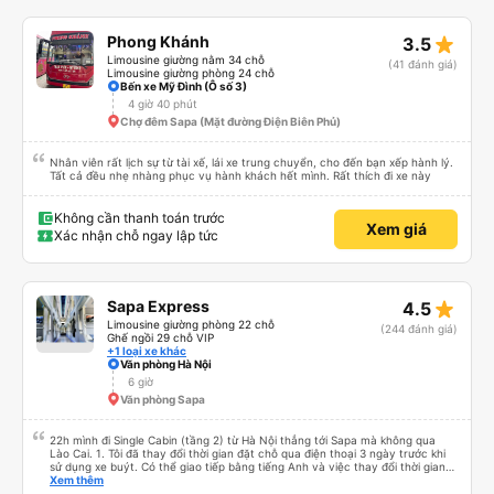
star_rate
Phong Khánh
3.5
Limousine giường nằm 34 chỗ
(41 đánh giá)
Limousine giường phòng 24 chỗ
Bến xe Mỹ Đình (Ô số 3)
4 giờ 40 phút
Chợ đêm Sapa (Mặt đường Điện Biên Phủ)
Nhân viên rất lịch sự từ tài xế, lái xe trung chuyển, cho đến bạn xếp hành lý.
Tất cả đều nhẹ nhàng phục vụ hành khách hết mình. Rất thích đi xe này
Không cần thanh toán trước
Xem giá
Xác nhận chỗ ngay lập tức
star_rate
Sapa Express
4.5
Limousine giường phòng 22 chỗ
(244 đánh giá)
Ghế ngồi 29 chỗ VIP
+1 loại xe khác
Văn phòng Hà Nội
6 giờ
Văn phòng Sapa
22h mình đi Single Cabin (tầng 2) từ Hà Nội thẳng tới Sapa mà không qua
Lào Cai. 1. Tôi đã thay đổi thời gian đặt chỗ qua điện thoại 3 ngày trước khi
sử dụng xe buýt. Có thể giao tiếp bằng tiếng Anh và việc thay đổi thời gian
cũng dễ dàng. Nếu đến trước giờ xe khởi hành 10 phút, bạn có thể thoải mái
Xem thêm
nhận vé giấy. ++ 2. Người ta nói xe buýt đôi khi đến muộn nhưng lại đến