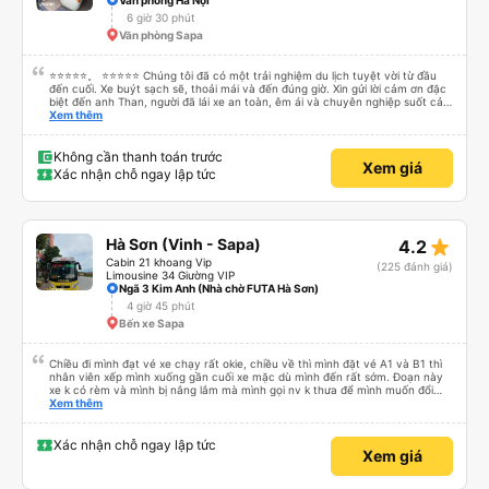
Văn phòng Hà Nội
6 giờ 30 phút
Văn phòng Sapa
⭐⭐⭐⭐⭐。 ⭐⭐⭐⭐⭐ Chúng tôi đã có một trải nghiệm du lịch tuyệt vời từ đầu
đến cuối. Xe buýt sạch sẽ, thoải mái và đến đúng giờ. Xin gửi lời cảm ơn đặc
biệt đến anh Than, người đã lái xe an toàn, êm ái và chuyên nghiệp suốt cả
hành trình. Sự cẩn thận của anh ấy khiến chúng tôi cảm thấy thoải mái và
Xem thêm
an tâm mọi lúc. Chúng tôi cũng muốn bày tỏ lòng biết ơn chân thành đến Ivy
vì dịch vụ khách hàng xuất sắc của cô ấy. Cô ấy thân thiện, chuyên nghiệp
và luôn nhanh chóng trả lời các câu hỏi của chúng tôi. Mọi thứ đều được tổ
Không cần thanh toán trước
Xem giá
chức tốt, khiến chuyến đi của chúng tôi suôn sẻ, thú vị và hoàn toàn không
Xác nhận chỗ ngay lập tức
căng thẳng. Chúng tôi thực sự đánh giá cao dịch vụ tuyệt vời và rất khuyến
khích mọi người sử dụng dịch vụ của công ty này nếu đi du lịch tại Việt Nam.
Cảm ơn anh Than và Ivy đã giúp chuyến đi của chúng tôi trở thành một trải
nghiệm tuyệt vời!
star_rate
Hà Sơn (Vinh - Sapa)
4.2
Cabin 21 khoang Vip
(225 đánh giá)
Limousine 34 Giường VIP
Ngã 3 Kim Anh (Nhà chờ FUTA Hà Sơn)
4 giờ 45 phút
Bến xe Sapa
Chiều đi mình đạt vé xe chạy rất okie, chiều về thì mình đặt vé A1 và B1 thì
nhân viên xếp mình xuống gần cuối xe mặc dù mình đến rất sớm. Đoạn này
xe k có rèm và mình bị nắng lắm mà mình gọi nv k thưa để mình muốn đổi
chỗ. Đến Hà Nội mình chuyển sang xe khác cũng của hãng này đi rất thích,
Xem thêm
xe mới hơn, tiện nghi và sạch sẽ. Lái xe và nv cũng nhiệt tình.
Xác nhận chỗ ngay lập tức
Xem giá