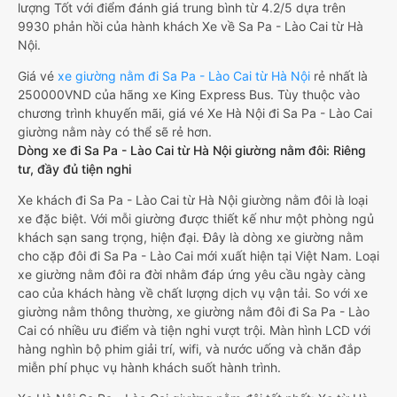
lượng Tốt với điểm đánh giá trung bình từ 4.2/5 dựa trên
9930 phản hồi của hành khách Xe về Sa Pa - Lào Cai từ Hà
Nội.
Giá vé
xe giường nằm đi Sa Pa - Lào Cai từ Hà Nội
rẻ nhất là
250000VND của hãng xe King Express Bus. Tùy thuộc vào
chương trình khuyến mãi, giá vé Xe Hà Nội đi Sa Pa - Lào Cai
giường nằm này có thể sẽ rẻ hơn.
Dòng xe đi Sa Pa - Lào Cai từ Hà Nội giường nằm đôi: Riêng
tư, đầy đủ tiện nghi
Xe khách đi Sa Pa - Lào Cai từ Hà Nội giường nằm đôi là loại
xe đặc biệt. Với mỗi giường được thiết kế như một phòng ngủ
khách sạn sang trọng, hiện đại. Đây là dòng xe giường nằm
cho cặp đôi đi Sa Pa - Lào Cai mới xuất hiện tại Việt Nam. Loại
xe giường nằm đôi ra đời nhằm đáp ứng yêu cầu ngày càng
cao của khách hàng về chất lượng dịch vụ vận tải. So với xe
giường nằm thông thường, xe giường nằm đôi đi Sa Pa - Lào
Cai có nhiều ưu điểm và tiện nghi vượt trội. Màn hình LCD với
hàng nghìn bộ phim giải trí, wifi, và nước uống và chăn đắp
miễn phí phục vụ hành khách suốt hành trình.