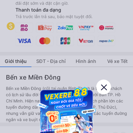
đãi đặt sớm và đặt cận giờ.
Thanh toán đa dạng
Trả trước lẫn trả sau, bảo mật tuyệt đối.
Giới thiệu
SĐT - Địa chỉ
Hình ảnh
Vé xe Tết
Bến xe Miền Đông
Bến xe Miền Đông (cũ) tại quận Bình Thạnh là bến xe khách
có lịch sử lâu đời và quen thuộc nhất của người dân TP. Hồ
Chí Minh. Hiện nay, bến xe này đã chuyển dịch phần lớn các
tuyến đường dài ra Bến xe Miền Đông mới (TP. Thủ Đức),
nhưng vẫn giữ vai trò kết nối quan trọng cho các tuyến đường
ngắn và xe buýt nội đô.