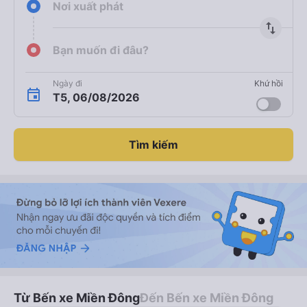
Nơi xuất phát
import_export
Bạn muốn đi đâu?
Ngày đi
Khứ hồi
T5, 06/08/2026
Tìm kiếm
Từ Bến xe Miền Đông
Đến Bến xe Miền Đông