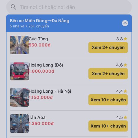
search
Bến xe Miền Đông
Đà Nẵng
expand_less
5 nhà xe • 25+ chuyến
Cúc Tùng
3.8
550.000đ
Xem 2+ chuyến
Hoàng Long (Đỏ)
4.6
1.000.000đ
Xem 2+ chuyến
Hoàng Long - Hà Nội
4.4
1.150.000đ
Xem 10+ chuyến
Tân Aba
4.5
1.350.000đ
Xem 10+ chuyến