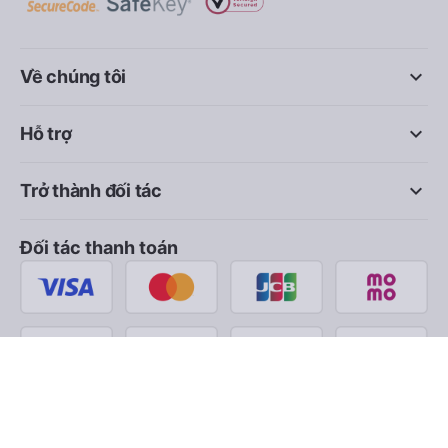
keyboard_arrow_down
Về chúng tôi
keyboard_arrow_down
Hỗ trợ
keyboard_arrow_down
Trở thành đối tác
Đối tác thanh toán