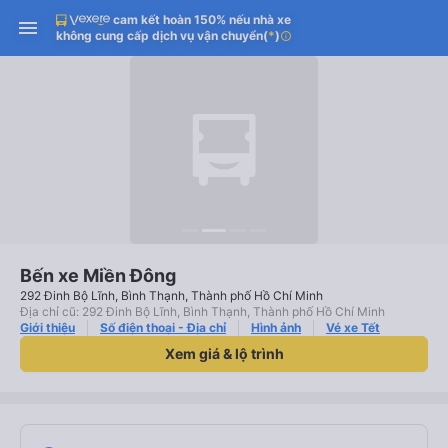
cam kết hoàn 150% nếu nhà xe
không cung cấp dịch vụ vận chuyển
(
*
)
info
Bến xe Miền Đông
292 Đinh Bộ Lĩnh, Bình Thạnh, Thành phố Hồ Chí Minh
Địa chỉ cũ: 292 Đinh Bộ Lĩnh, Bình Thạnh, Thành phố Hồ Chí Minh
Giới thiệu
Số điện thoại - Địa chỉ
Hình ảnh
Vé xe Tết
Xem giá & lộ trình