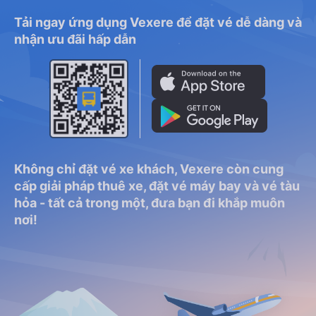
Tải ngay ứng dụng Vexere để đặt vé dễ dàng và
nhận ưu đãi hấp dẫn
Không chỉ đặt vé xe khách, Vexere còn cung
cấp giải pháp thuê xe, đặt vé máy bay và vé tàu
hỏa - tất cả trong một, đưa bạn đi khắp muôn
nơi!