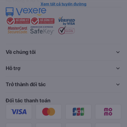
Hải Phòng đi Hà Nội
Xem tất cả tuyến đường
keyboard_arrow_down
Về chúng tôi
keyboard_arrow_down
Hỗ trợ
keyboard_arrow_down
Trở thành đối tác
Đối tác thanh toán