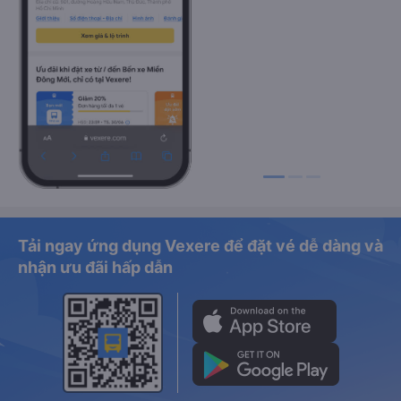
Tải ngay ứng dụng Vexere để đặt vé dễ dàng và
nhận ưu đãi hấp dẫn