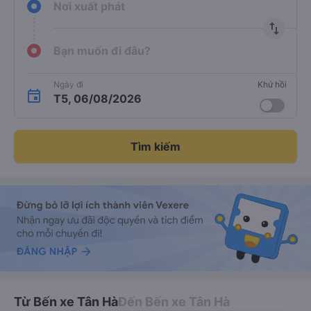
Nơi xuất phát
import_export
Bạn muốn đi đâu?
Ngày đi
Khứ hồi
T5, 06/08/2026
Tìm kiếm
Từ Bến xe Tân Hà
Đến Bến xe Tân Hà