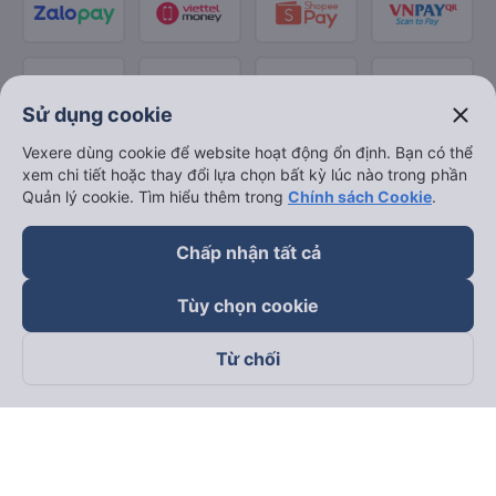
close
Sử dụng cookie
Vexere dùng cookie để website hoạt động ổn định. Bạn có thể
xem chi tiết hoặc thay đổi lựa chọn bất kỳ lúc nào trong phần
Quản lý cookie. Tìm hiểu thêm trong
Chính sách Cookie
.
Chấp nhận tất cả
Tùy chọn cookie
Từ chối
Theo dõi chúng tôi trên
Facebook
Tiktok
Youtube
Công ty TNHH Thương Mại Dịch Vụ Vexere