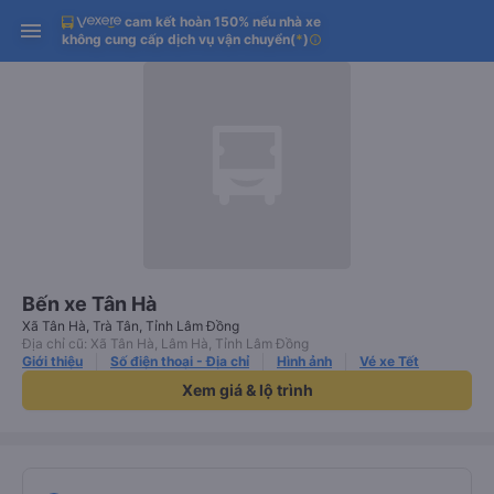
cam kết hoàn 150% nếu nhà xe
Tải app Vexere ngay!
Tải app Vexere
Mở app
Mở app
không cung cấp dịch vụ vận chuyển
(
*
)
info
Nhận ưu đãi thành viên độc
-30k/ghế khi đặt vé máy bay qua
quyền
app
Bến xe Tân Hà
Xã Tân Hà, Trà Tân, Tỉnh Lâm Đồng
Địa chỉ cũ: Xã Tân Hà, Lâm Hà, Tỉnh Lâm Đồng
Giới thiệu
Số điện thoại - Địa chỉ
Hình ảnh
Vé xe Tết
Xem giá & lộ trình