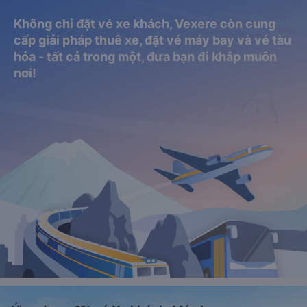
Không chỉ đặt vé xe khách, Vexere còn cung
cấp giải pháp thuê xe, đặt vé máy bay và vé tàu
hỏa - tất cả trong một, đưa bạn đi khắp muôn
nơi!