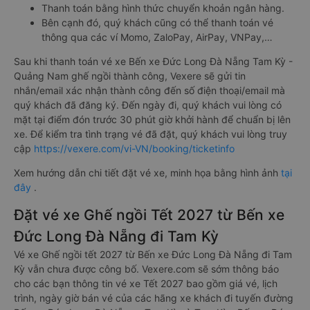
Thanh toán bằng hình thức chuyển khoản ngân hàng.
Bên cạnh đó, quý khách cũng có thể thanh toán vé
thông qua các ví Momo, ZaloPay, AirPay, VNPay,…
Sau khi thanh toán vé xe Bến xe Đức Long Đà Nẵng Tam Kỳ -
Quảng Nam ghế ngồi thành công, Vexere sẽ gửi tin
nhắn/email xác nhận thành công đến số điện thoại/email mà
quý khách đã đăng ký. Đến ngày đi, quý khách vui lòng có
mặt tại điểm đón trước 30 phút giờ khởi hành để chuẩn bị lên
xe. Để kiểm tra tình trạng vé đã đặt, quý khách vui lòng truy
cập
https://vexere.com/vi-VN/booking/ticketinfo
Xem hướng dẫn chi tiết đặt vé xe, minh họa bằng hình ảnh
tại
đây
.
Đặt vé xe Ghế ngồi Tết 2027 từ Bến xe
Đức Long Đà Nẵng đi Tam Kỳ
Vé xe Ghế ngồi tết 2027 từ Bến xe Đức Long Đà Nẵng đi Tam
Kỳ vẫn chưa được công bố. Vexere.com sẽ sớm thông báo
cho các bạn thông tin vé xe Tết 2027 bao gồm giá vé, lịch
trình, ngày giờ bán vé của các hãng xe khách đi tuyến đường