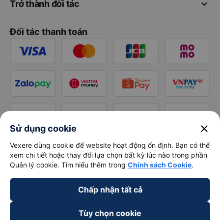
keyboard_arrow_down
Trở thành đối tác
Đối tác thanh toán
close
Sử dụng cookie
Vexere dùng cookie để website hoạt động ổn định. Bạn có thể
xem chi tiết hoặc thay đổi lựa chọn bất kỳ lúc nào trong phần
Quản lý cookie. Tìm hiểu thêm trong
Chính sách Cookie
.
Chấp nhận tất cả
Tùy chọn cookie