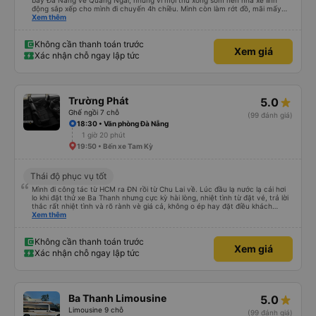
bay Đà Nẵng về Quảng Ngãi, nhưng vì mọi thứ xong sớm nên nhà xe linh
động sắp xếp cho mình đi chuyến 4h chiều. Mình còn làm rớt đồ, mãi mấy
ngày sau mới phát hiện ra, và phía nhà xe cũng giúp mình tìm lại. Lần sau
Xem thêm
nếu di chuyển Đà Nẵng - Quảng Ngãi thì mình sẽ đi tiếp với nhà xe Hà Thảo.
Không cần thanh toán trước
Xem giá
Xác nhận chỗ ngay lập tức
Trường Phát
5.0
Ghế ngồi 7 chỗ
(99 đánh giá)
18:30 • Văn phòng Đà Nẵng
1 giờ 20 phút
19:50 • Bến xe Tam Kỳ
Thái độ phục vụ tốt
Mình đi công tác từ HCM ra ĐN rồi từ Chu Lai về. Lúc đầu lạ nước lạ cái hơi
lo khi đặt thử xe Ba Thanh nhưng cực kỳ hài lòng, nhiệt tình từ đặt vé, trả lời
thắc rất nhiệt tình và rõ rành vè giá cả, không o ép hay đặt điều khách
Xem thêm
hàng. Lần tới đi công tác chắc chắn tiếp tục dùng xe nhà này!
Không cần thanh toán trước
Xem giá
Xác nhận chỗ ngay lập tức
Ba Thanh Limousine
5.0
Limousine 9 chỗ
(99 đánh giá)