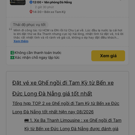
12:00 • Văn phòng Đà Nẵng
2 giờ 30 phút
14:30 • Bến xe Tam Kỳ
Thái độ phục vụ tốt
Mình đi công tác từ HCM ra ĐN rồi từ Chu Lai về. Lúc đầu lạ nước lạ cái hơi
lo khi đặt thử xe Ba Thanh nhưng cực kỳ hài lòng, nhiệt tình từ đặt vé, trả lời
thắc rất nhiệt tình và rõ rành vè giá cả, không o ép hay đặt điều khách
Xem thêm
hàng. Lần tới đi công tác chắc chắn tiếp tục dùng xe nhà này!
Không cần thanh toán trước
Xem giá
Xác nhận chỗ ngay lập tức
Đặt vé xe Ghế ngồi đi Tam Kỳ từ Bến xe
Đức Long Đà Nẵng giá tốt nhất
Tổng hợp TOP 2 xe Ghế ngồi đi Tam Kỳ từ Bến xe Đức
Long Đà Nẵng tốt nhất hiện nay 08/2026
🚌 1. Xe Ba Thanh Limousine : xe Ghế ngồi đi Tam
Kỳ từ Bến xe Đức Long Đà Nẵng được đánh giá