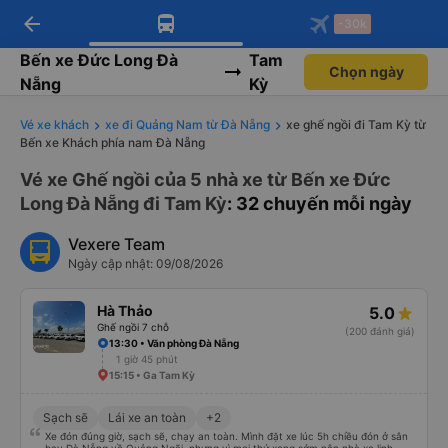
arrow_back
Tải app Vexere ngay!
Tải app Vexere
-30k
Mở app
Mở app
Nhận ưu đãi thành viên độc
-30k/ghế khi đặt vé máy bay qua
quyền
app
Bến xe Đức Long Đà
Tam
Chọn ngày
Nẵng
Kỳ
Vé xe khách
xe đi Quảng Nam từ Đà Nẵng
xe ghế ngồi đi Tam Kỳ từ
Bến xe Khách phía nam Đà Nẵng
Vé xe Ghế ngồi của 5 nhà xe từ Bến xe Đức
Long Đà Nẵng đi Tam Kỳ
: 32 chuyến mỗi ngày
Vexere Team
Ngày cập nhật: 09/08/2026
Hà Thảo
5.0
Ghế ngồi 7 chỗ
(200 đánh giá)
13:30 • Văn phòng Đà Nẵng
1 giờ 45 phút
15:15 • Ga Tam Kỳ
Sạch sẽ
Lái xe an toàn
+2
Xe đón đúng giờ, sạch sẽ, chạy an toàn. Mình đặt xe lúc 5h chiều đón ở sân