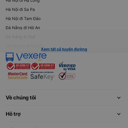
Hà Nội đi Hạ Long
Hà Nội đi Sa Pa
Hà Nội đi Tam Đảo
Đà Nẵng đi Hội An
Đà Nẵng đi Huế
Hải Phòng đi Hà Nội
Xem tất cả tuyến đường
keyboard_arrow_down
Về chúng tôi
keyboard_arrow_down
Hỗ trợ