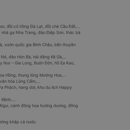
o, đồi cỏ hồng Đà Lạt, đồi chè Cầu Đất,...
 nhà ga Nha Trang, đảo Điệp Sơn, thác bà
à, vườn quốc gia Bình Châu, bến thuyền
 Né, đảo Hòn Bà, hải đăng Kê Gà,...
y Nur – Gia Long, Buôn Đôn, hồ Ea Kao,
Hoa Hồng, thung lũng Mường Hoa,...
văn hóa Lũng Cẩm,...
a Phách, hang dơi, khu du lịch Happy
 Kênh,...
n Ngư, cánh đồng hoa hướng dương, đồng
đường khắp cả nước.