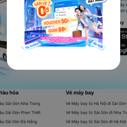
Ứng dụng hiển thị thông tin đầy 
người dùng so sánh và lựa chọn 
chóng và phù hợp nhất.
Tải ứng dụng Vexere ngay
 tàu hỏa
Vé máy bay
tàu Sài Gòn Nha Trang
Vé Máy bay từ Hà Nội đi Sài Gòn
tàu Sài Gòn Phan Thiết
Vé Máy bay từ Sài Gòn đi Nha T
tàu Sài Gòn Đà Nẵng
Vé Máy bay từ Sài Gòn đi Hà Nội