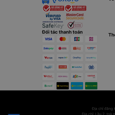
Đối tác thanh toán
Th
Địa chỉ đăng
Địa chỉ
:
Lầu 2, toà 