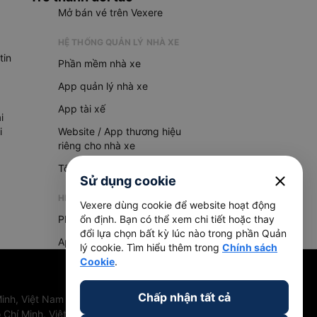
Mở bán vé trên Vexere
HỆ THỐNG QUẢN LÝ NHÀ XE
tin
Phần mềm nhà xe
App quản lý nhà xe
App tài xế
i
i
Website / App thương hiệu
riêng cho nhà xe
Tổng đài AI
close
Sử dụng cookie
HỆ THỐNG QUẢN LÝ HÀNG HOÁ
Vexere dùng cookie để website hoạt động
Phần mềm quản lý hàng hoá
ổn định. Bạn có thể xem chi tiết hoặc thay
đổi lựa chọn bất kỳ lúc nào trong phần Quản
App quản lý hàng hoá
lý cookie. Tìm hiểu thêm trong
Chính sách
Cookie
.
Chấp nhận tất cả
inh, Việt Nam
 Chí Minh, Việt Nam