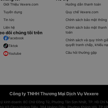
Giới Thiệu Vexere.com
Hướng dẫn thanh toán
Tuyển dụng
Quy chế Vexere.com
Tin tức
Chính sách bảo mật thông 
Liên hệ
Chính sách bảo mật thanh
eo dõi chúng tôi trên
toán
Facebook
Chính sách và quy trình giả
quyết tranh chấp, khiếu nạ
Tiktok
Câu hỏi thường gặp
Youtube
Công ty TNHH Thương Mại Dịch Vụ Vexere
 ký kinh doanh: 8C Chữ Đồng Tử, Phường Tân Sơn Nhất, TP. Hồ Chí M
nhà H3 Circo Hoàng Diệu, 384 Hoàng Diệu, Phường Khánh Hội, TP Hồ