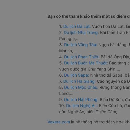
Bạn có thể tham khảo thêm một số điểm đế
1.
Du lịch Đà Lạt:
Vườn hoa Đà Lạt, là
2.
Du lịch Nha Trang:
Bãi biển Trần 
Ponagar,...
3.
Du lịch Vũng Tàu:
Ngọn hải đăng, 
Marina,...
4.
Du lịch Phan Thiết:
Bãi đá Ông Địa,
5.
Du lịch Buôn Ma Thuột:
Bảo tàng c
vườn quốc gia Chư Yang Shin,...
6.
Du lịch Sapa:
Nhà thờ đá Sapa, bả
7.
Du lịch Hà Giang:
Cao nguyên đá Đồ
8.
Du lịch Mộc Châu:
Rừng thông Bản 
Land,...
9.
Du lịch Hải Phòng:
Biển Đồ Sơn, đả
10.
Du lịch Nghệ An:
Biển Cửa Lò, đ
cừu Nghệ An, biển Thiên Cầm,...
Vexere.com
là hệ thống hỗ trợ đặt vé xe k