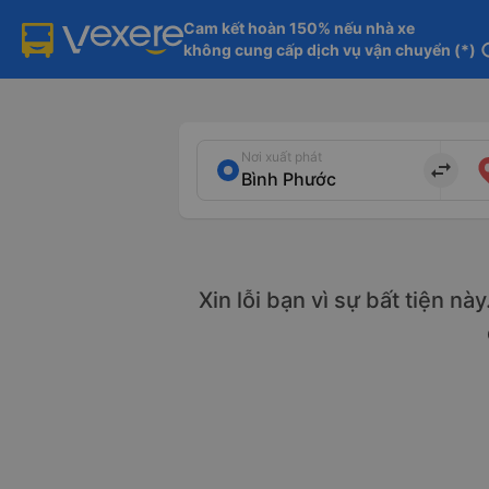
Cam kết hoàn 150% nếu nhà xe

không cung cấp dịch vụ vận chuyển (*)
in
Nơi xuất phát
import_export
Xin lỗi bạn vì sự bất tiện nà