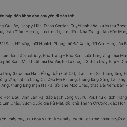
n hấp dẫn khác cho chuyến đi sắp tới:
ng Cù Lần, Happy Hills, Fresh Garden, Tuyệt tình cốc, vườn thú Zoodo
Phú, tháp Trầm Hương, nhà thờ đá, chợ đêm Nha Trang, đảo Hòn Mun,
Bãi Sau, Hồ Mây, mũi Nghinh Phong, hồ Đá Xanh, đồi Con Heo, hòn B
 hòn Rơm, đồi cát bay, Bàu Trắng - Bàu Sen, suối Tiên, làng chài Mũi
à phê Buôn Mê Thuột, núi Đá Voi, hồ Lắk, cụm 3 thác Dray Sap – Dra
o tàng Sapa, núi Hàm Rồng, bản Cát Cát, thác Tiên Sa, thung lũng 
ng Văn, cột cờ Lũng Cú, đèo Mã Pí Lèng, thung lũng Sủng Là, làng 
Áng, thung lũng mận Nà Ka, đồi chè Mộc Châu, thác Dải Yếm, bản P
o Hòn Dấu, vịnh Lan Hạ, đảo Bạch Long Vỹ, núi Voi, khu di tích Tràng
ảo Lan Châu, vườn quốc gia Pù Mát, đồi chè Thanh Chương, đảo Hò
hách, máy bay, tàu hoả và thuê xe máy, xe du lịch trên nhiều tuyến 