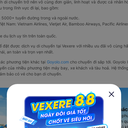
nh di chuyển trở nên vô cùng đơn giản, linh hoạt và được cá nhân h
 trong lĩnh vực đi lại, bao gồm:
n 5000+ tuyến đường trong và ngoài nước.
ệt Nam: Vietnam Airlines, Vietjet Air, Bamboo Airways, Pacific Airlines
 du lịch uy tín trên toàn quốc.
thể đặt được dịch vụ di chuyển tại Vexere với nhiều ưu đãi vô cùng 
i, an toàn và trọn vẹn nhất.
ác phương tiện khác tại
Goyolo.com
cho chuyến đi sắp tới. Goyolo
huyển của nhiều phương tiện máy bay, xe khách và tàu hoả. Hệ thống
đảm bảo có vé cho bạn di chuyển.
Ứng dụng đặt vé Xe khác
Vexere - ứng dụng đặt vé đa ph
cao, 5000+ tuyến đường toàn qu
vụ thuê xe máy, xe du lịch phủ k