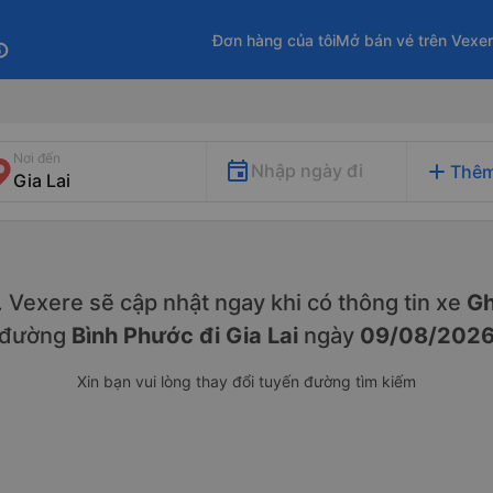
Đơn hàng của tôi
Mở bán vé trên Vexe
fo
Nơi đến
add
Nhập ngày đi
Thêm
y. Vexere sẽ cập nhật ngay khi có thông tin xe
Gh
đường
Bình Phước đi Gia Lai
ngày
09/08/202
Xin bạn vui lòng thay đổi tuyến đường tìm kiếm