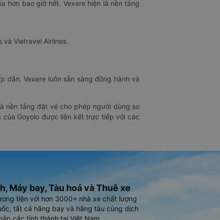
óa hơn bao giờ hết. Vexere hiện là nền tảng
 và Vietravel Airlines.
hấp dẫn. Vexere luôn sẵn sàng đồng hành và
 là nền tảng đặt vé cho phép người dùng so
 của Goyolo được liên kết trực tiếp với các
h, Máy bay, Tàu hoả và Thuê xe
ương tiện với hơn 3000+ nhà xe chất lượng
ốc, tất cả hãng bay và hãng tàu cùng dịch
hắp các tỉnh thành tại Việt Nam.