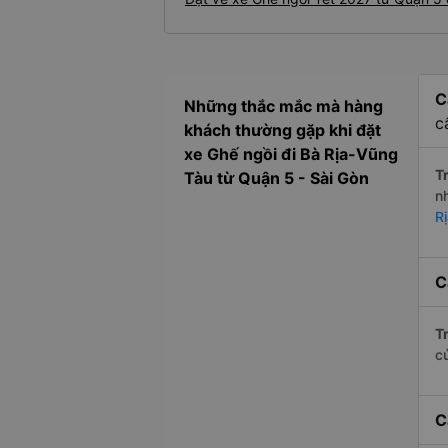
C
Những thắc mắc mà hàng
c
khách thường gặp khi đặt
xe Ghế ngồi đi Bà Rịa-Vũng
Tr
Tàu từ Quận 5 - Sài Gòn
n
R
C
Tr
c
C