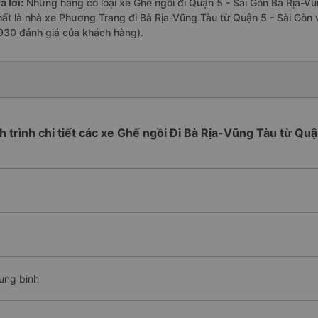
ả lời:
Những hãng có loại xe Ghế ngồi đi Quận 5 - Sài Gòn Bà Rịa-Vũ
hất là nhà xe Phương Trang đi Bà Rịa-Vũng Tàu từ Quận 5 - Sài Gòn v
930 đánh giá của khách hàng).
ch trình chi tiết các xe Ghế ngồi Đi Bà Rịa-Vũng Tàu từ Quậ
rung bình