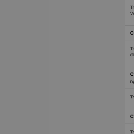
Tr
V
C
Tr
đi
C
n
Tr
C
Tr