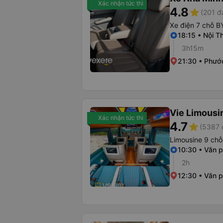
Xác nhận tức thì
4.8
star
(201 đ
Xe điện 7 chỗ B
18:15 • Nội 
3h15m
21:30 • Phướ
Vie Limousi
Xác nhận tức thì
4.7
star
(5387 
Limousine 9 chỗ
10:30 • Văn 
2h
12:30 • Văn 