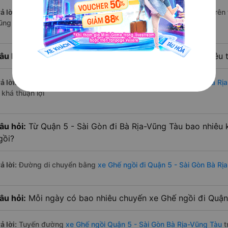
ả lời:
Tính tới thời điểm hiện nay thì có 4 nhà xe có xe Ghế ngồi trê
ũng Tàu hiện nay
âu hỏi:
Từ Quận 5 - Sài Gòn đi Bà Rịa-Vũng Tàu bao nhiêu 
ả lời:
Thời gian di chuyển bằng
xe Ghế ngồi Quận 5 - Sài Gòn Bà Rị
 khá thuận lợi
âu hỏi:
Từ Quận 5 - Sài Gòn đi Bà Rịa-Vũng Tàu bao nhiêu
gồi?
ả lời:
Đường di chuyển bằng
xe Ghế ngồi đi Quận 5 - Sài Gòn Bà Rị
âu hỏi:
Mỗi ngày có bao nhiêu chuyến xe Ghế ngồi đi Quận
ả lời:
Tuyến đường
xe Ghế ngồi Quận 5 - Sài Gòn Bà Rịa-Vũng Tàu
t