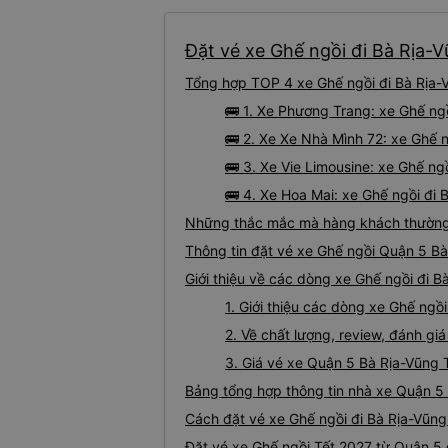
Đặt vé xe Ghế ngồi đi Bà Rịa-V
Tổng hợp TOP 4 xe Ghế ngồi đi Bà Rịa-
🚌 1. Xe Phương Trang: xe Ghế ng
🚌 2. Xe Xe Nhà Mình 72: xe Ghế n
🚌 3. Xe Vie Limousine: xe Ghế ng
🚌 4. Xe Hoa Mai: xe Ghế ngồi đi
Những thắc mắc mà hàng khách thường g
Thông tin đặt vé xe Ghế ngồi Quận 5 B
Giới thiệu về các dòng xe Ghế ngồi đi 
1. Giới thiệu các dòng xe Ghế ng
2. Về chất lượng, review, đánh g
3. Giá vé xe Quận 5 Bà Rịa-Vũng 
Bảng tổng hợp thông tin nhà xe Quận 5
Cách đặt vé xe Ghế ngồi đi Bà Rịa-Vũng
Đặt vé xe Ghế ngồi Tết 2027 từ Quận 5 