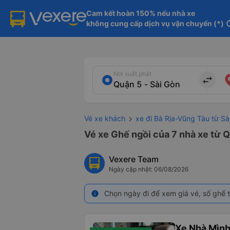
Cam kết hoàn 150% nếu nhà xe

không cung cấp dịch vụ vận chuyển (*)
in
Nơi xuất phát
import_export
Vé xe khách
xe đi Bà Rịa-Vũng Tàu từ Sà
Vé xe Ghế ngồi của 7 nhà xe từ Q
Vexere Team
Ngày cập nhật: 06/08/2026
Chọn ngày đi để xem giá vé, số ghế t
info
Xe Nhà Mình