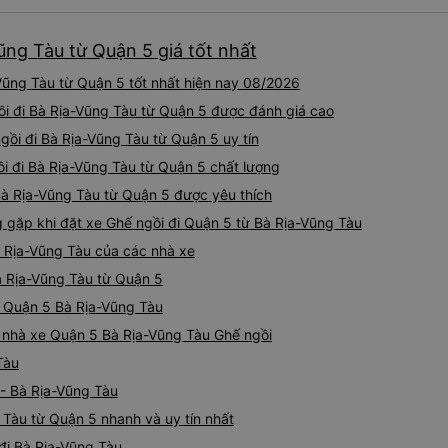
Tôi vẫn sẽ tiếp tục ủng hộ nh
ũng Tàu từ Quận 5 giá tốt nhất
Vũng Tàu từ Quận 5 tốt nhất hiện nay 08/2026
ồi đi Bà Rịa-Vũng Tàu từ Quận 5 được đánh giá cao
gồi đi Bà Rịa-Vũng Tàu từ Quận 5 uy tín
ồi đi Bà Rịa-Vũng Tàu từ Quận 5 chất lượng
 Bà Rịa-Vũng Tàu từ Quận 5 được yêu thích
ặp khi đặt xe Ghế ngồi đi Quận 5 từ Bà Rịa-Vũng Tàu
à Rịa-Vũng Tàu của các nhà xe
Bà Rịa-Vũng Tàu từ Quận 5
ồi Quận 5 Bà Rịa-Vũng Tàu
iá nhà xe Quận 5 Bà Rịa-Vũng Tàu Ghế ngồi
Tàu
 - Bà Rịa-Vũng Tàu
 Tàu từ Quận 5 nhanh và uy tín nhất
đi Bà Rịa-Vũng Tàu