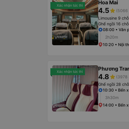
Hoa Mai
Xác nhận tức thì
4.5
star
(5066 
Limousine 9 chỗ
Ghế ngồi 16 chỗ
08:00 • Văn 
2h20m
10:20 • Nội t
Phương Tra
Xác nhận tức thì
4.8
star
(3978 
Ghế ngồi 28 chỗ
10:30 • Bến 
3h30m
14:00 • Bến 