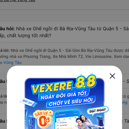
âu hỏi:
Nhà xe Ghế ngồi đi Bà Rịa-Vũng Tàu từ Quận 5 - S
ấp, chất lượng tốt nhất?
ả lời:
Nhà xe Ghế ngồi đi Quận 5 - Sài Gòn Bà Rịa-Vũng Tàu được đán
hững nhà xe Phương Trang, Xe Nhà Mình 72, Vie Limousine. Xem da
ịa-Vũng Tàu
âu hỏi:
Hãng Xe Ghế ngồi đi Bà Rịa-Vũng Tàu từ Quận 5 - S
ả lời:
Hãng xe Ghế ngồi đi Bà Rịa-Vũng Tàu từ Quận 5 - Sài Gòn có g
ủa nhà xe Phương Trang. Xem danh sách đầy đủ:
Xe đi Bà Rịa-Vũng 
âu hỏi:
Có bao nhiêu nhà xe có Ghế ngồi đi Bà Rịa-Vũng Tà