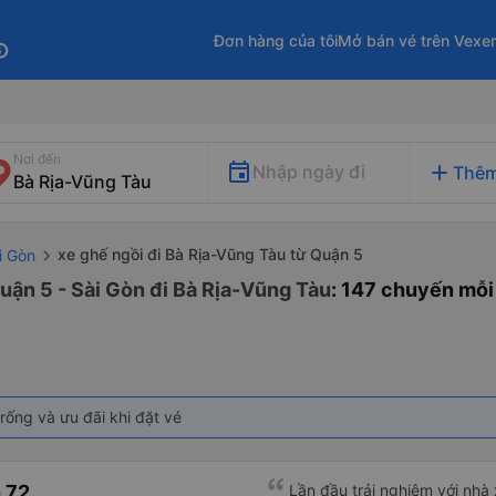
Đơn hàng của tôi
Mở bán vé trên Vexe
fo
Nơi đến
add
Nhập ngày đi
Thêm
xe ghế ngồi đi Bà Rịa-Vũng Tàu từ Quận 5
i Gòn
uận 5 - Sài Gòn đi Bà Rịa-Vũng Tàu
: 147 chuyến mỗi
rống và ưu đãi khi đặt vé
 72
Lần đầu trải nghiệm với nhà x