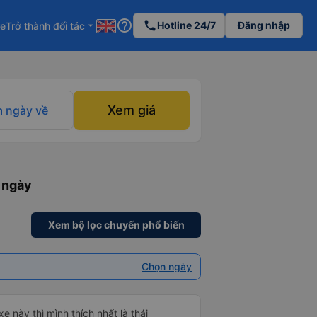
help_outline
phone
Hotline 24/7
Đăng nhập
re
Trở thành đối tác
arrow_drop_down
Xem giá
 ngày về
 ngày
Xem bộ lọc chuyến phổ biến
Chọn ngày
e này thì mình thích nhất là thái