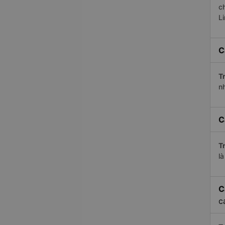
c
L
C
Tr
n
C
Tr
l
C
c