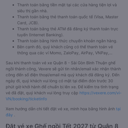
Thanh toán bằng tiền mặt tại các cửa hàng tiện lợi và
siêu thị gần nhà.
Thanh toán bằng thẻ thanh toán quốc tế (Visa, Master
Card, JCB).
Thanh toán bằng thẻ ATM đã đăng ký thanh toán trực
tuyến (Internet Banking).
Thanh toán bằng hình thức chuyển khoản ngân hàng.
Bên cạnh đó, quý khách cũng có thể thanh toán vé
thông qua các ví Momo, ZaloPay, AirPay, VNPay,…
Sau khi thanh toán vé xe Quận 8 - Sài Gòn Bình Thuận ghế
ngồi thành công, Vexere sẽ gửi tin nhắn/email xác nhận thành
công đến số điện thoại/email mà quý khách đã đăng ký. Đến
ngày đi, quý khách vui lòng có mặt tại điểm đón trước 30
phút giờ khởi hành để chuẩn bị lên xe. Để kiểm tra tình trạng
vé đã đặt, quý khách vui lòng truy cập
https://vexere.com/vi-
VN/booking/ticketinfo
Xem hướng dẫn chi tiết đặt vé xe, minh họa bằng hình ảnh
tại
đây
.
Đặt vé xe Ghế ngồi Tết 2027 từ Quận 8