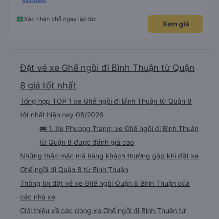
please display the Wi-Fi password clearly inside the cabin for convenience. I
Xem thêm
would definitely ride with them again! -------------- ​ Xe chất lượng tốt và
tài xế lái xe rất an toàn. Để dịch vụ hoàn hảo hơn, tôi góp ý nhà xe nên có
quy định rõ ràng về việc giữ im lặng (tắt âm thanh điện thoại) vào ban đêm
Xác nhận chỗ ngay lập tức
Xem giá
để tránh làm phiền hành khách khác ngủ. Ngoài ra, nhà xe nên dán sẵn mật
khẩu Wi-Fi trong xe để hành khách dễ dàng sử dụng. Tôi vẫn sẽ tiếp tục ủng
hộ nhà xe trong tương lai!
Đặt vé xe Ghế ngồi đi Bình Thuận từ Quận
8 giá tốt nhất
Tổng hợp TOP 1 xe Ghế ngồi đi Bình Thuận từ Quận 8
tốt nhất hiện nay 08/2026
🚌 1. Xe Phương Trang: xe Ghế ngồi đi Bình Thuận
từ Quận 8 được đánh giá cao
Những thắc mắc mà hàng khách thường gặp khi đặt xe
Ghế ngồi đi Quận 8 từ Bình Thuận
Thông tin đặt vé xe Ghế ngồi Quận 8 Bình Thuận của
các nhà xe
Giới thiệu về các dòng xe Ghế ngồi đi Bình Thuận từ