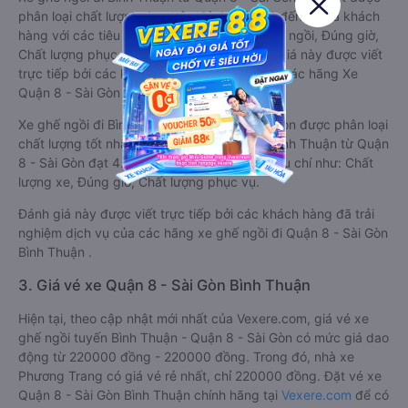
phân loại chất lượng dựa trên đánh giá từ 1 đến 5 của khách
hàng với các tiêu chí như: Chất lượng xe ghế ngồi, Đúng giờ,
Chất lượng phục vụ trên
Vexere.com
. Đánh giá này được viết
trực tiếp bởi các khách hàng đã trải nghiệm các hãng Xe
Quận 8 - Sài Gòn đi Bình Thuận.
Xe ghế ngồi đi Bình Thuận từ Quận 8 - Sài Gòn được phân loại
chất lượng tốt nhất là xe Phương Trang đi Bình Thuận từ Quận
8 - Sài Gòn đạt 4.8 / 5 điểm dựa trên các tiêu chí như: Chất
lượng xe, Đúng giờ, Chất lượng phục vụ.
Đánh giá này được viết trực tiếp bởi các khách hàng đã trải
nghiệm dịch vụ của các hãng xe ghế ngồi đi Quận 8 - Sài Gòn
Bình Thuận .
3. Giá vé xe Quận 8 - Sài Gòn Bình Thuận
Hiện tại, theo cập nhật mới nhất của Vexere.com, giá vé xe
ghế ngồi tuyến Bình Thuận - Quận 8 - Sài Gòn có mức giá dao
động từ 220000 đồng - 220000 đồng. Trong đó, nhà xe
Phương Trang có giá vé rẻ nhất, chỉ 220000 đồng. Đặt vé xe
Quận 8 - Sài Gòn Bình Thuận chính hãng tại
Vexere.com
để có