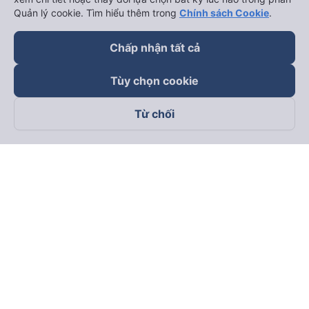
Quản lý cookie. Tìm hiểu thêm trong
Chính sách Cookie
.
Chấp nhận tất cả
Tùy chọn cookie
Từ chối
Theo dõi chúng tôi trên
Facebook
Tiktok
Youtube
Công ty TNHH Thương Mại Dịch Vụ Vexere
Địa chỉ đăng ký kinh doanh: 8C Chữ Đồng Tử, Phường Tân
Sơn Nhất, TP. Hồ Chí Minh, Việt Nam
Địa chỉ
:
Lầu 2, toà nhà H3 Circo Hoàng Diệu, 384 Hoàng Diệu,
Phường Khánh Hội, TP Hồ Chí Minh, Việt Nam
Tầng 3, toà nhà 101 Láng Hạ, 101 Láng Hạ, Phường Láng, TP.
Hà Nội, Việt Nam
Giấy chứng nhận ĐKKD số 0315133726 do Sở KH và ĐT TP.