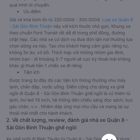
quá trình di chuyển.
Ưu điểm
Giá vé khá bình ổn từ 220.000đ - 300.000đ.
Loại xe Quận 8
- Sài Gòn Bình Thuận
này với kích thước nhỏ gọn, Khung xe
theo chuẩn Ford Transit rất dễ đi trong phố đông, đường
chật hẹp. Các nhà xe có dịch vụ đưa đón tận nơi thường lựa
chọn dòng xe này. Tạo cho khách hàng cảm giác riêng tư,
không ồn ào, xô bồ. Thích hợp với những nhóm gia đình,
nhóm bạn - đi khoảng 5-7 người sẽ cực kỳ thoải mái không
khác gì thuê hẳn 1 chiếc xe đi riêng
Tiện ích
Được trang bị đầy đủ các tiện ích thông thường như máy
lạnh, chăn đắp, nước uống. Điểm cộng cho dòng xe ghế
ngồi đi Quận 8 - Sài Gòn Bình Thuận ghế ngồi là có thêm tủ
lạnh, tivi led 19 inch, hệ thống đèn chiếu sáng đọc sách, bục
gác chân, v.v.. Nhằm đáp ứng mọi nhu cầu và mang lại sự
thoải mái nhất cho hành khách.
2. Về chất lượng, review, đánh giá nhà xe Quận 8 -
Sài Gòn Bình Thuận ghế ngồi
Xe ghế ngồi đi Bình Thuận từ Quận 8 - Sài Gòn tốt nhất được