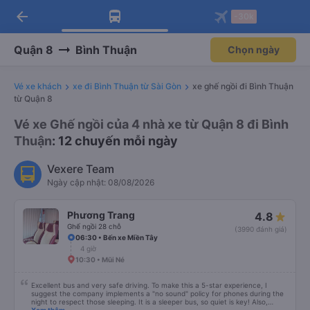
arrow_back
Tải app Vexere ngay!
Tải app Vexere
-30k
Mở app
Mở app
Nhận ưu đãi thành viên độc
-30k/ghế khi đặt vé máy bay qua
quyền
app
Quận 8
Bình Thuận
Chọn ngày
Vé xe khách
xe đi Bình Thuận từ Sài Gòn
xe ghế ngồi đi Bình Thuận
từ Quận 8
Vé xe Ghế ngồi của 4 nhà xe từ Quận 8 đi Bình
Thuận
: 12 chuyến mỗi ngày
Vexere Team
Ngày cập nhật: 08/08/2026
Phương Trang
4.8
Ghế ngồi 28 chỗ
(3990 đánh giá)
06:30 • Bến xe Miền Tây
4 giờ
10:30 • Mũi Né
Excellent bus and very safe driving. To make this a 5-star experience, I
suggest the company implements a "no sound" policy for phones during the
night to respect those sleeping. It is a sleeper bus, so quiet is key! Also,