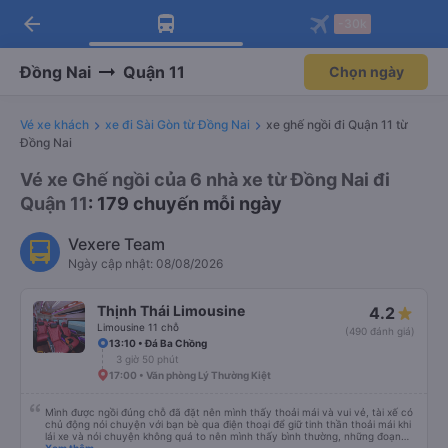
arrow_back
Tải app Vexere ngay!
Tải app Vexere
-30k
Mở app
Mở app
Nhận ưu đãi thành viên độc
-30k/ghế khi đặt vé máy bay qua
quyền
app
Đồng Nai
Quận 11
Chọn ngày
Vé xe khách
xe đi Sài Gòn từ Đồng Nai
xe ghế ngồi đi Quận 11 từ
Đồng Nai
Vé xe Ghế ngồi của 6 nhà xe từ Đồng Nai đi
Quận 11
: 179 chuyến mỗi ngày
Vexere Team
Ngày cập nhật: 08/08/2026
Thịnh Thái Limousine
4.2
Limousine 11 chỗ
(490 đánh giá)
13:10 • Đá Ba Chồng
3 giờ 50 phút
17:00 • Văn phòng Lý Thường Kiệt
Mình được ngồi đúng chỗ đã đặt nên mình thấy thoải mái và vui vẻ, tài xế có
chủ động nói chuyện với bạn bè qua điện thoại để giữ tinh thần thoải mái khi
lái xe và nói chuyện không quá to nên mình thấy bình thường, những đoạn