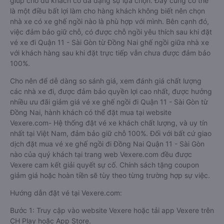
giúp cho du khách có đa dạng sự lựa chọn. Đây cũng có thể
là một điều bất lợi làm cho hàng khách không biết nên chọn
nhà xe có xe ghế ngồi nào là phù hợp với mình. Bên cạnh đó,
việc đảm bảo giữ chỗ, có được chỗ ngồi yêu thích sau khi đặt
vé xe đi Quận 11 - Sài Gòn từ Đồng Nai ghế ngồi giữa nhà xe
với khách hàng sau khi đặt trực tiếp vẫn chưa được đảm bảo
100%.
Cho nên để dễ dàng so sánh giá, xem đánh giá chất lượng
các nhà xe đi, được đảm bảo quyền lợi cao nhất, được hưởng
nhiều ưu đãi giảm giá vé xe ghế ngồi đi Quận 11 - Sài Gòn từ
Đồng Nai, hành khách có thể đặt mua tại website
Vexere.com- Hệ thống đặt vé xe khách chất lượng, và uy tín
nhất tại Việt Nam, đảm bảo giữ chỗ 100%. Đối với bất cứ giao
dịch đặt mua vé xe ghế ngồi đi Đồng Nai Quận 11 - Sài Gòn
nào của quý khách tại trang web Vexere.com đều được
Vexere cam kết giải quyết sự cố. Chính sách tặng coupon
giảm giá hoặc hoàn tiền sẽ tùy theo từng trường hợp sự việc.
Hướng dẫn đặt vé tại Vexere.com:
Bước 1: Truy cập vào website Vexere hoặc tải app Vexere trên
CH Play hoặc App Store.