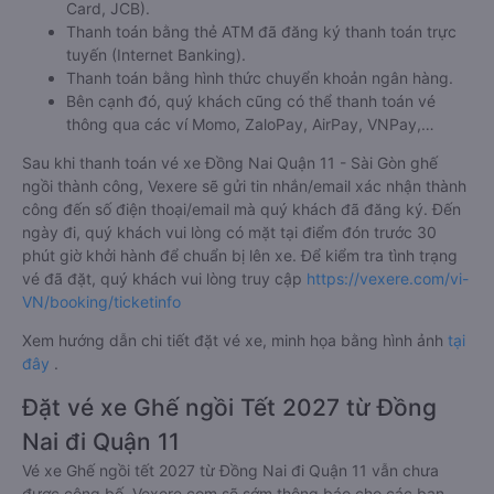
Card, JCB).
Thanh toán bằng thẻ ATM đã đăng ký thanh toán trực
tuyến (Internet Banking).
Thanh toán bằng hình thức chuyển khoản ngân hàng.
Bên cạnh đó, quý khách cũng có thể thanh toán vé
thông qua các ví Momo, ZaloPay, AirPay, VNPay,…
Sau khi thanh toán vé xe Đồng Nai Quận 11 - Sài Gòn ghế
ngồi thành công, Vexere sẽ gửi tin nhắn/email xác nhận thành
công đến số điện thoại/email mà quý khách đã đăng ký. Đến
ngày đi, quý khách vui lòng có mặt tại điểm đón trước 30
phút giờ khởi hành để chuẩn bị lên xe. Để kiểm tra tình trạng
vé đã đặt, quý khách vui lòng truy cập
https://vexere.com/vi-
VN/booking/ticketinfo
Xem hướng dẫn chi tiết đặt vé xe, minh họa bằng hình ảnh
tại
đây
.
Đặt vé xe Ghế ngồi Tết 2027 từ Đồng
Nai đi Quận 11
Vé xe Ghế ngồi tết 2027 từ Đồng Nai đi Quận 11 vẫn chưa
được công bố. Vexere.com sẽ sớm thông báo cho các bạn