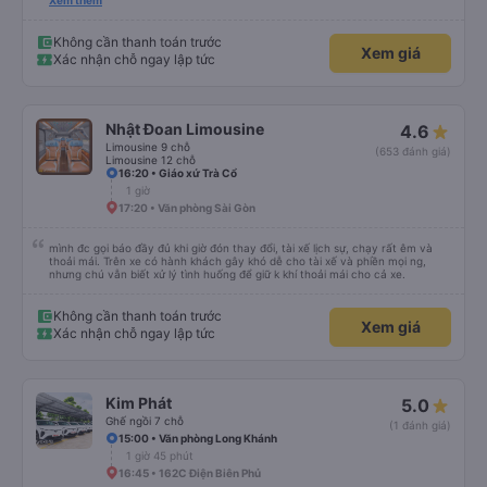
cần tập trung như vào đường đèo thì tài xế ngừng lại để tập trung. Tài xế
Xem thêm
cũng chủ động đặt grab hộ mình ra điểm đón, và phí mình tự trả. Không rõ
có được hỗ trợ không nhưng phí cũng vài chục nên mình ngại hỏi. Xe khá
sạch, thoải mái không mùi nhiều.
Không cần thanh toán trước
Xem giá
Xác nhận chỗ ngay lập tức
Nhật Đoan Limousine
4.6
Limousine 9 chỗ
(653 đánh giá)
Limousine 12 chỗ
16:20 • Giáo xứ Trà Cổ
1 giờ
17:20 • Văn phòng Sài Gòn
mình đc gọi báo đầy đủ khi giờ đón thay đổi, tài xế lịch sự, chạy rất êm và
thoải mái. Trên xe có hành khách gây khó dễ cho tài xế và phiền mọi ng,
nhưng chú vẫn biết xử lý tình huống để giữ k khí thoải mái cho cả xe.
Không cần thanh toán trước
Xem giá
Xác nhận chỗ ngay lập tức
Kim Phát
5.0
Ghế ngồi 7 chỗ
(1 đánh giá)
15:00 • Văn phòng Long Khánh
1 giờ 45 phút
16:45 • 162C Điện Biên Phủ