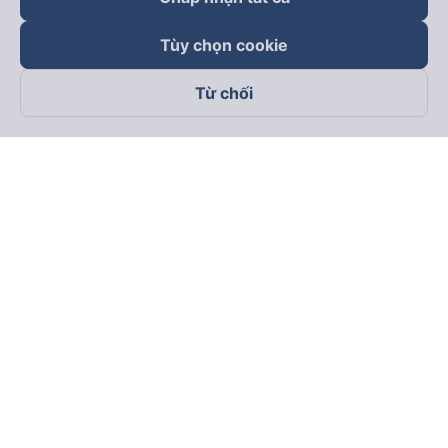
Tùy chọn cookie
Từ chối
Theo dõi chúng tôi trên
Facebook
Tiktok
Youtube
Công ty TNHH Thương Mại Dịch Vụ Vexere
Địa chỉ đăng ký kinh doanh: 8C Chữ Đồng Tử, Phường Tân
Sơn Nhất, TP. Hồ Chí Minh, Việt Nam
Địa chỉ
:
Lầu 2, toà nhà H3 Circo Hoàng Diệu, 384 Hoàng Diệu,
Phường Khánh Hội, TP Hồ Chí Minh, Việt Nam
Tầng 3, toà nhà 101 Láng Hạ, 101 Láng Hạ, Phường Láng, TP.
Hà Nội, Việt Nam
Giấy chứng nhận ĐKKD số 0315133726 do Sở KH và ĐT TP.
Hồ Chí Minh cấp lần đầu ngày 27/6/2018
Bản quyền © 2025 thuộc về Vexere.com