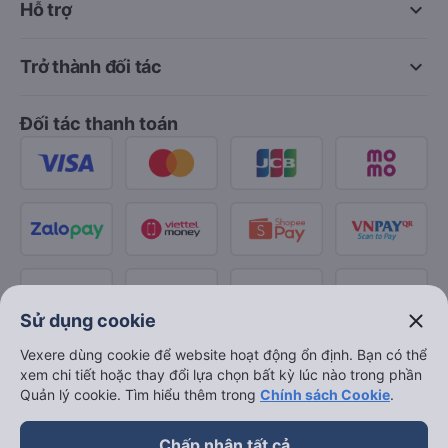
keyboard_arrow_down
Hỗ trợ
keyboard_arrow_down
Trở thành đối tác
Đối tác thanh toán
close
Sử dụng cookie
Vexere dùng cookie để website hoạt động ổn định. Bạn có thể
xem chi tiết hoặc thay đổi lựa chọn bất kỳ lúc nào trong phần
Quản lý cookie. Tìm hiểu thêm trong
Chính sách Cookie
.
Chấp nhận tất cả