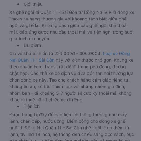
Giới thiệu
Xe ghế ngồi đi Quận 11 - Sài Gòn từ Đồng Nai VIP là dòng xe
limousine hạng thương gia với khoang tách biệt giữa ghế
ngồi và ghế lái. Khoảng cách giữa các ghế ngồi khá thoải
mái, đáp ứng được nhu cầu thoải mái và tiện nghi trong suốt
quá trình di chuyển.
Ưu điểm
Giá vé khá bình ổn từ 220.000đ - 300.000đ.
Loại xe Đồng
Nai Quận 11 - Sài Gòn
này với kích thước nhỏ gọn, Khung xe
theo chuẩn Ford Transit rất dễ đi trong phố đông, đường
chật hẹp. Các nhà xe có dịch vụ đưa đón tận nơi thường lựa
chọn dòng xe này. Tạo cho khách hàng cảm giác riêng tư,
không ồn ào, xô bồ. Thích hợp với những nhóm gia đình,
nhóm bạn - đi khoảng 5-7 người sẽ cực kỳ thoải mái không
khác gì thuê hẳn 1 chiếc xe đi riêng
Tiện ích
Được trang bị đầy đủ các tiện ích thông thường như máy
lạnh, chăn đắp, nước uống. Điểm cộng cho dòng xe ghế
ngồi đi Đồng Nai Quận 11 - Sài Gòn ghế ngồi là có thêm tủ
lạnh, tivi led 19 inch, hệ thống đèn chiếu sáng đọc sách, bục
gác chân, v.v.. Nhằm đáp ứng mọi nhu cầu và mang lại sự