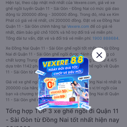
Hiện tại, theo cập nhật mới nhất của Vexere.com, giá vé xe
ghế ngồi tuyến Quận 11 - Sài Gòn - Đồng Nai có mức giá dao
động từ 200000 đồng - 300000 đồng. Trong đó, nhà xe Kim
Phát có giá vé rẻ nhất, chỉ 200000 đồng. Đặt vé xe Đồng Nai
Quận 11 - Sài Gòn chính hãng tại
Vexere.com
để có giá rẻ
nhất, đảm bảo giữ chỗ 100% và hỗ trợ đổi trả vé miễn phí.
Tổng đài tư vấn, đặt vé và đổi trả vé miễn phí:
1900 888684
.
Xe Đồng Nai Quận 11 - Sài Gòn ghế ngồi tốt nhất: Xe từ Đồng
Nai đi Quận 11 - Sài Gòn ghế ngồi được đánh giá chung có
chất lượng Trung bình với điểm đánh giá trung bình từ 4.4/5
dựa trên 1142 phản hồi của hành khách Xe ghế ngồi về Quận
11 - Sài Gòn từ Đồng Nai.
Giá vé xe ghế ngồi đi Quận 11 - Sài Gòn từ Đồng Nai rẻ nhất là
200000 của hãng xe Kim Phát. Tùy thuộc vào vị trí ngồi của
bạn và chương trình khuyến mãi, giá vé Xe Đồng Nai đi Quận
11 - Sài Gòn ghế ngồi này có thể sẽ rẻ hơn
Tổng hợp TOP 3 xe ghế ngồi đi Quận 11
- Sài Gòn từ Đồng Nai tốt nhất hiện nay