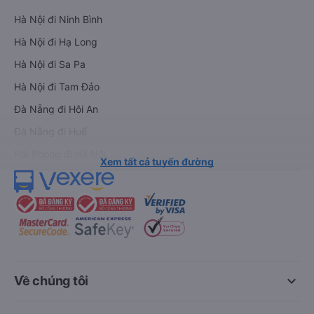
Hà Nội đi Ninh Bình
Hà Nội đi Hạ Long
Hà Nội đi Sa Pa
Hà Nội đi Tam Đảo
Đà Nẵng đi Hội An
Đà Nẵng đi Huế
Hải Phòng đi Hà Nội
Xem tất cả tuyến đường
keyboard_arrow_down
Về chúng tôi