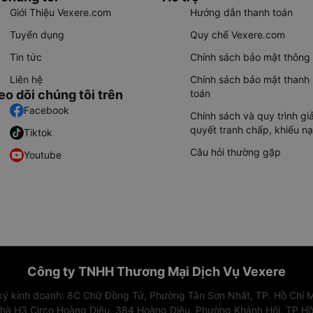
Giới Thiệu Vexere.com
Hướng dẫn thanh toán
Tuyển dụng
Quy chế Vexere.com
Tin tức
Chính sách bảo mật thông 
Liên hệ
Chính sách bảo mật thanh
eo dõi chúng tôi trên
toán
Facebook
Chính sách và quy trình giả
quyết tranh chấp, khiếu nạ
Tiktok
Câu hỏi thường gặp
Youtube
Công ty TNHH Thương Mại Dịch Vụ Vexere
 ký kinh doanh: 8C Chữ Đồng Tử, Phường Tân Sơn Nhất, TP. Hồ Chí M
nhà H3 Circo Hoàng Diệu, 384 Hoàng Diệu, Phường Khánh Hội, TP Hồ