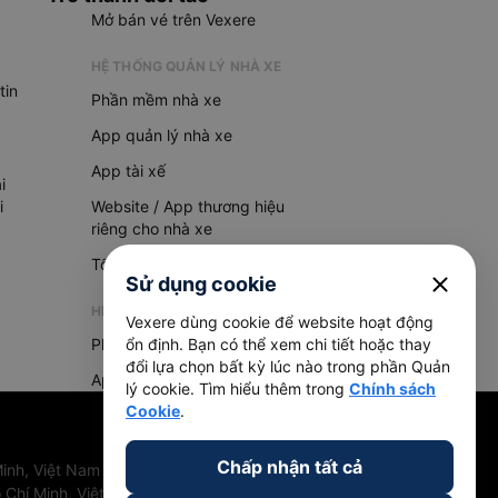
Mở bán vé trên Vexere
HỆ THỐNG QUẢN LÝ NHÀ XE
tin
Phần mềm nhà xe
App quản lý nhà xe
App tài xế
i
i
Website / App thương hiệu
riêng cho nhà xe
Tổng đài AI
close
Sử dụng cookie
HỆ THỐNG QUẢN LÝ HÀNG HOÁ
Vexere dùng cookie để website hoạt động
Phần mềm quản lý hàng hoá
ổn định. Bạn có thể xem chi tiết hoặc thay
đổi lựa chọn bất kỳ lúc nào trong phần Quản
App quản lý hàng hoá
lý cookie. Tìm hiểu thêm trong
Chính sách
Cookie
.
Chấp nhận tất cả
inh, Việt Nam
 Chí Minh, Việt Nam