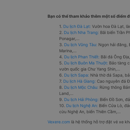
Bạn có thể tham khảo thêm một số điểm đế
1.
Du lịch Đà Lạt:
Vườn hoa Đà Lạt, là
2.
Du lịch Nha Trang:
Bãi biển Trần 
Ponagar,...
3.
Du lịch Vũng Tàu:
Ngọn hải đăng, 
Marina,...
4.
Du lịch Phan Thiết:
Bãi đá Ông Địa,
5.
Du lịch Buôn Ma Thuột:
Bảo tàng c
vườn quốc gia Chư Yang Shin,...
6.
Du lịch Sapa:
Nhà thờ đá Sapa, bả
7.
Du lịch Hà Giang:
Cao nguyên đá Đồ
8.
Du lịch Mộc Châu:
Rừng thông Bản 
Land,...
9.
Du lịch Hải Phòng:
Biển Đồ Sơn, đả
10.
Du lịch Nghệ An:
Biển Cửa Lò, đ
cừu Nghệ An, biển Thiên Cầm,...
Vexere.com
là hệ thống hỗ trợ đặt vé xe k