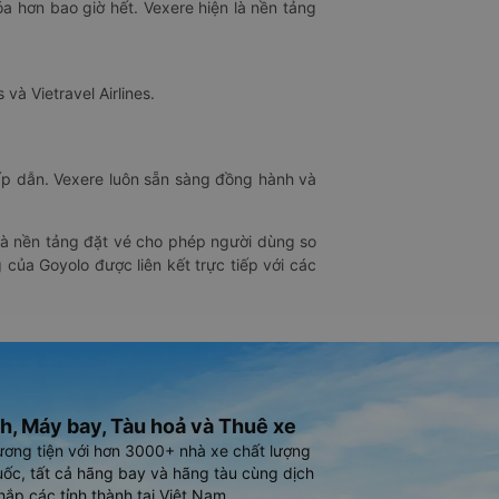
óa hơn bao giờ hết. Vexere hiện là nền tảng
 và Vietravel Airlines.
hấp dẫn. Vexere luôn sẵn sàng đồng hành và
 là nền tảng đặt vé cho phép người dùng so
 của Goyolo được liên kết trực tiếp với các
h, Máy bay, Tàu hoả và Thuê xe
ương tiện với hơn 3000+ nhà xe chất lượng
ốc, tất cả hãng bay và hãng tàu cùng dịch
hắp các tỉnh thành tại Việt Nam.