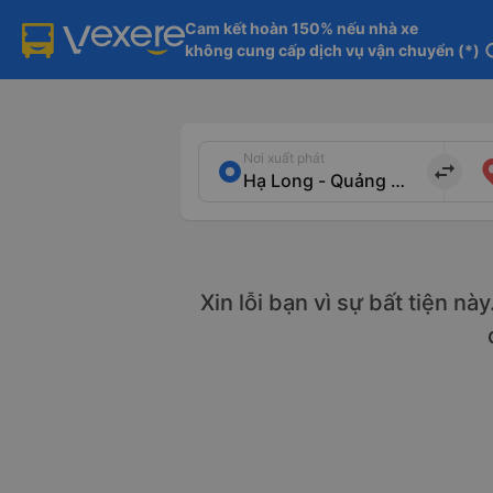
Cam kết hoàn 150% nếu nhà xe

không cung cấp dịch vụ vận chuyển (*)
in
Nơi xuất phát
import_export
Xin lỗi bạn vì sự bất tiện nà