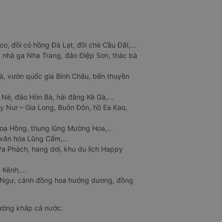
o, đồi cỏ hồng Đà Lạt, đồi chè Cầu Đất,...
 nhà ga Nha Trang, đảo Điệp Sơn, thác bà
à, vườn quốc gia Bình Châu, bến thuyền
 Né, đảo Hòn Bà, hải đăng Kê Gà,...
y Nur – Gia Long, Buôn Đôn, hồ Ea Kao,
Hoa Hồng, thung lũng Mường Hoa,...
văn hóa Lũng Cẩm,...
a Phách, hang dơi, khu du lịch Happy
 Kênh,...
n Ngư, cánh đồng hoa hướng dương, đồng
đường khắp cả nước.