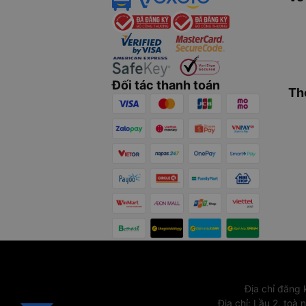
Đối tác thanh toán
Th
Địa chỉ đăng
Địa chỉ
:
Lầu 2, toà 