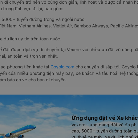
nh di chuyển trở nên vô cùng đơn giản, linh hoạt và được cá nhân h
 trong lĩnh vực đi lại, bao gồm:
n 5000+ tuyến đường trong và ngoài nước.
ệt Nam: Vietnam Airlines, Vietjet Air, Bamboo Airways, Pacific Airlines
 du lịch uy tín trên toàn quốc.
thể đặt được dịch vụ di chuyển tại Vexere với nhiều ưu đãi vô cùng 
i, an toàn và trọn vẹn nhất.
ác phương tiện khác tại
Goyolo.com
cho chuyến đi sắp tới. Goyolo
huyển của nhiều phương tiện máy bay, xe khách và tàu hoả. Hệ thống
đảm bảo có vé cho bạn di chuyển.
Ứng dụng đặt vé Xe khác
Vexere - ứng dụng đặt vé đa ph
cao, 5000+ tuyến đường toàn qu
vụ thuê xe máy, xe du lịch phủ k