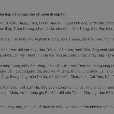
n hấp dẫn khác cho chuyến đi sắp tới:
ng Cù Lần, Happy Hills, Fresh Garden, Tuyệt tình cốc, vườn thú Zoodo
Phú, tháp Trầm Hương, nhà thờ đá, chợ đêm Nha Trang, đảo Hòn Mun,
Bãi Sau, Hồ Mây, mũi Nghinh Phong, hồ Đá Xanh, đồi Con Heo, hòn B
 hòn Rơm, đồi cát bay, Bàu Trắng - Bàu Sen, suối Tiên, làng chài Mũi
à phê Buôn Mê Thuột, núi Đá Voi, hồ Lắk, cụm 3 thác Dray Sap – Dra
o tàng Sapa, núi Hàm Rồng, bản Cát Cát, thác Tiên Sa, thung lũng 
ng Văn, cột cờ Lũng Cú, đèo Mã Pí Lèng, thung lũng Sủng Là, làng 
Áng, thung lũng mận Nà Ka, đồi chè Mộc Châu, thác Dải Yếm, bản P
o Hòn Dấu, vịnh Lan Hạ, đảo Bạch Long Vỹ, núi Voi, khu di tích Tràng
ảo Lan Châu, vườn quốc gia Pù Mát, đồi chè Thanh Chương, đảo Hò
hách, máy bay, tàu hoả và thuê xe máy, xe du lịch trên nhiều tuyến 