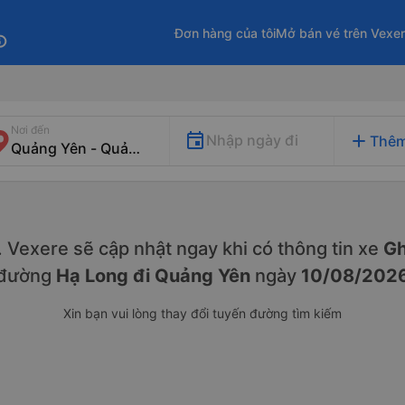
Đơn hàng của tôi
Mở bán vé trên Vexe
fo
Nơi đến
add
Nhập ngày đi
Thêm
y. Vexere sẽ cập nhật ngay khi có thông tin xe
Gh
đường
Hạ Long đi Quảng Yên
ngày
10/08/202
Xin bạn vui lòng thay đổi tuyến đường tìm kiếm