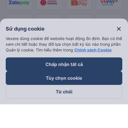
close
Sử dụng cookie
Vexere dùng cookie để website hoạt động ổn định. Bạn có thể
xem chi tiết hoặc thay đổi lựa chọn bất kỳ lúc nào trong phần
Quản lý cookie. Tìm hiểu thêm trong
Chính sách Cookie
.
Chấp nhận tất cả
Tùy chọn cookie
Từ chối
Theo dõi chúng tôi trên
Facebook
Tiktok
Youtube
Công ty TNHH Thương Mại Dịch Vụ Vexere