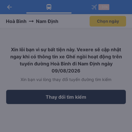
arrow_back
Tải app Vexere ngay!
Tải app Vexere
-30k
Mở app
Mở app
Nhận ưu đãi thành viên độc
-30k/ghế khi đặt vé máy bay qua
quyền
app
Hoà Bình
Nam Định
Chọn ngày
Xin lỗi bạn vì sự bất tiện này. Vexere sẽ cập nhật
ngay khi có thông tin xe Ghế ngồi hoạt động trên
tuyến đường Hoà Bình đi Nam Định ngày
09/08/2026
Xin bạn vui lòng thay đổi tuyến đường tìm kiếm
Thay đổi tìm kiếm