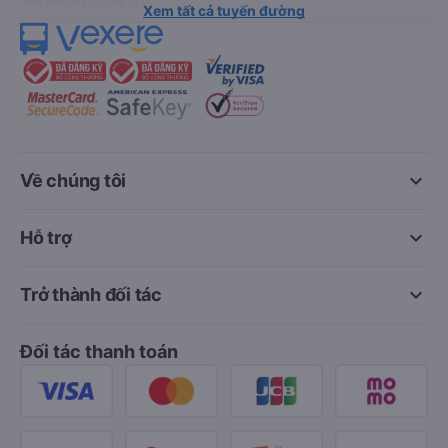
Xem tất cả tuyến đường
keyboard_arrow_down
Về chúng tôi
keyboard_arrow_down
Hỗ trợ
keyboard_arrow_down
Trở thành đối tác
Đối tác thanh toán