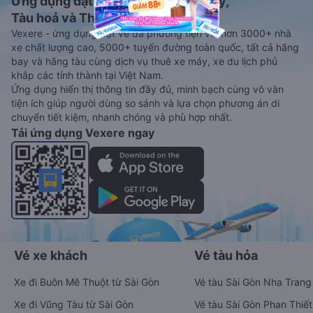
Ứng dụng đặt vé Xe khách, Máy bay,
Tàu hoả và Thuê xe
Vexere - ứng dụng đặt vé đa phương tiện với hơn 3000+ nhà
xe chất lượng cao, 5000+ tuyến đường toàn quốc, tất cả hãng
bay và hãng tàu cùng dịch vụ thuê xe máy, xe du lịch phủ
khắp các tỉnh thành tại Việt Nam.
Ứng dụng hiển thị thông tin đầy đủ, minh bạch cùng vô vàn
tiện ích giúp người dùng so sánh và lựa chọn phương án di
chuyển tiết kiệm, nhanh chóng và phù hợp nhất.
Tải ứng dụng Vexere ngay
Vé xe khách
Vé tàu hỏa
Xe đi Buôn Mê Thuột từ Sài Gòn
Vé tàu Sài Gòn Nha Trang
Xe đi Vũng Tàu từ Sài Gòn
Vé tàu Sài Gòn Phan Thiết