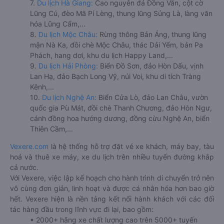
7.
Du lịch Hà Giang:
Cao nguyên đá Đồng Văn, cột cờ
Lũng Cú, đèo Mã Pí Lèng, thung lũng Sủng Là, làng văn
hóa Lũng Cẩm,...
8.
Du lịch Mộc Châu:
Rừng thông Bản Áng, thung lũng
mận Nà Ka, đồi chè Mộc Châu, thác Dải Yếm, bản Pa
Phách, hang dơi, khu du lịch Happy Land,...
9.
Du lịch Hải Phòng:
Biển Đồ Sơn, đảo Hòn Dấu, vịnh
Lan Hạ, đảo Bạch Long Vỹ, núi Voi, khu di tích Tràng
Kênh,...
10.
Du lịch Nghệ An:
Biển Cửa Lò, đảo Lan Châu, vườn
quốc gia Pù Mát, đồi chè Thanh Chương, đảo Hòn Ngư,
cánh đồng hoa hướng dương, đồng cừu Nghệ An, biển
Thiên Cầm,...
Vexere.com
là hệ thống hỗ trợ đặt vé xe khách, máy bay, tàu
hoả và thuê xe máy, xe du lịch trên nhiều tuyến đường khắp
cả nước.
Với Vexere, việc lập kế hoạch cho hành trình di chuyển trở nên
vô cùng đơn giản, linh hoạt và được cá nhân hóa hơn bao giờ
hết. Vexere hiện là nền tảng kết nối hành khách với các đối
tác hàng đầu trong lĩnh vực đi lại, bao gồm:
• 2000+ hãng xe chất lượng cao trên 5000+ tuyến