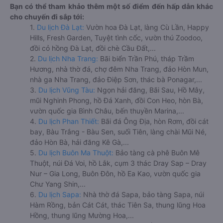
Bạn có thể tham khảo thêm một số điểm đến hấp dẫn khác
cho chuyến đi sắp tới:
1.
Du lịch Đà Lạt:
Vườn hoa Đà Lạt, làng Cù Lần, Happy
Hills, Fresh Garden, Tuyệt tình cốc, vườn thú Zoodoo,
đồi cỏ hồng Đà Lạt, đồi chè Cầu Đất,...
2.
Du lịch Nha Trang:
Bãi biển Trần Phú, tháp Trầm
Hương, nhà thờ đá, chợ đêm Nha Trang, đảo Hòn Mun,
nhà ga Nha Trang, đảo Điệp Sơn, thác bà Ponagar,...
3.
Du lịch Vũng Tàu:
Ngọn hải đăng, Bãi Sau, Hồ Mây,
mũi Nghinh Phong, hồ Đá Xanh, đồi Con Heo, hòn Bà,
vườn quốc gia Bình Châu, bến thuyền Marina,...
4.
Du lịch Phan Thiết:
Bãi đá Ông Địa, hòn Rơm, đồi cát
bay, Bàu Trắng - Bàu Sen, suối Tiên, làng chài Mũi Né,
đảo Hòn Bà, hải đăng Kê Gà,...
5.
Du lịch Buôn Ma Thuột:
Bảo tàng cà phê Buôn Mê
Thuột, núi Đá Voi, hồ Lắk, cụm 3 thác Dray Sap – Dray
Nur – Gia Long, Buôn Đôn, hồ Ea Kao, vườn quốc gia
Chư Yang Shin,...
6.
Du lịch Sapa:
Nhà thờ đá Sapa, bảo tàng Sapa, núi
Hàm Rồng, bản Cát Cát, thác Tiên Sa, thung lũng Hoa
Hồng, thung lũng Mường Hoa,...