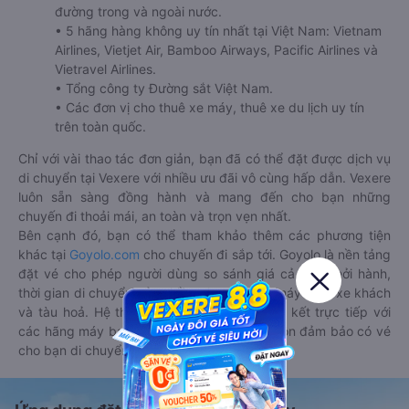
đường trong và ngoài nước.
• 5 hãng hàng không uy tín nhất tại Việt Nam: Vietnam
Airlines, Vietjet Air, Bamboo Airways, Pacific Airlines và
Vietravel Airlines.
• Tổng công ty Đường sắt Việt Nam.
• Các đơn vị cho thuê xe máy, thuê xe du lịch uy tín
trên toàn quốc.
Chỉ với vài thao tác đơn giản, bạn đã có thể đặt được dịch vụ
di chuyển tại Vexere với nhiều ưu đãi vô cùng hấp dẫn. Vexere
luôn sẵn sàng đồng hành và mang đến cho bạn những
chuyến đi thoải mái, an toàn và trọn vẹn nhất.
Bên cạnh đó, bạn có thể tham khảo thêm các phương tiện
khác tại
Goyolo.com
cho chuyến đi sắp tới. Goyolo là nền tảng
đặt vé cho phép người dùng so sánh giá cả, giờ khởi hành,
thời gian di chuyển của nhiều phương tiện máy bay, xe khách
và tàu hoả. Hệ thống của Goyolo được liên kết trực tiếp với
các hãng máy bay, xe khách và tàu hoả, luôn đảm bảo có vé
cho bạn di chuyển.