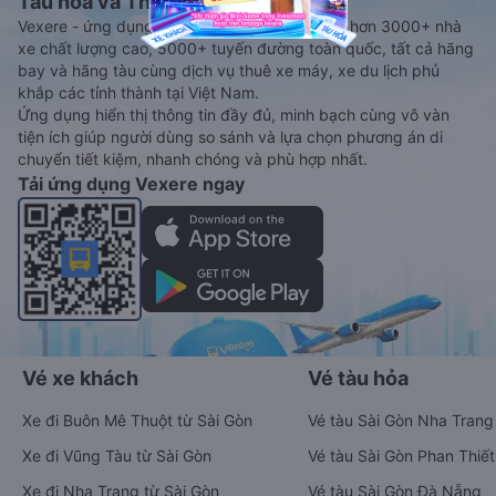
Tàu hoả và Thuê xe
Vexere - ứng dụng đặt vé đa phương tiện với hơn 3000+ nhà
xe chất lượng cao, 5000+ tuyến đường toàn quốc, tất cả hãng
bay và hãng tàu cùng dịch vụ thuê xe máy, xe du lịch phủ
khắp các tỉnh thành tại Việt Nam.
Ứng dụng hiển thị thông tin đầy đủ, minh bạch cùng vô vàn
tiện ích giúp người dùng so sánh và lựa chọn phương án di
chuyển tiết kiệm, nhanh chóng và phù hợp nhất.
Tải ứng dụng Vexere ngay
Vé xe khách
Vé tàu hỏa
Xe đi Buôn Mê Thuột từ Sài Gòn
Vé tàu Sài Gòn Nha Trang
Xe đi Vũng Tàu từ Sài Gòn
Vé tàu Sài Gòn Phan Thiết
Xe đi Nha Trang từ Sài Gòn
Vé tàu Sài Gòn Đà Nẵng