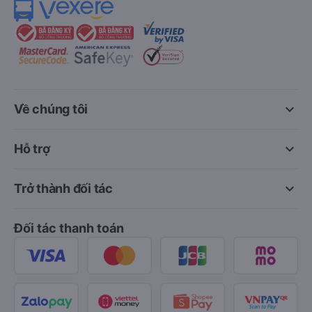
keyboard_arrow_down
Về chúng tôi
keyboard_arrow_down
Hỗ trợ
keyboard_arrow_down
Trở thành đối tác
Đối tác thanh toán