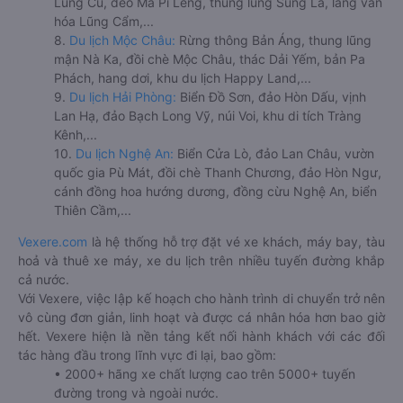
Lũng Cú, đèo Mã Pí Lèng, thung lũng Sủng Là, làng văn
hóa Lũng Cẩm,...
8.
Du lịch Mộc Châu:
Rừng thông Bản Áng, thung lũng
mận Nà Ka, đồi chè Mộc Châu, thác Dải Yếm, bản Pa
Phách, hang dơi, khu du lịch Happy Land,...
9.
Du lịch Hải Phòng:
Biển Đồ Sơn, đảo Hòn Dấu, vịnh
Lan Hạ, đảo Bạch Long Vỹ, núi Voi, khu di tích Tràng
Kênh,...
10.
Du lịch Nghệ An:
Biển Cửa Lò, đảo Lan Châu, vườn
quốc gia Pù Mát, đồi chè Thanh Chương, đảo Hòn Ngư,
cánh đồng hoa hướng dương, đồng cừu Nghệ An, biển
Thiên Cầm,...
Vexere.com
là hệ thống hỗ trợ đặt vé xe khách, máy bay, tàu
hoả và thuê xe máy, xe du lịch trên nhiều tuyến đường khắp
cả nước.
Với Vexere, việc lập kế hoạch cho hành trình di chuyển trở nên
vô cùng đơn giản, linh hoạt và được cá nhân hóa hơn bao giờ
hết. Vexere hiện là nền tảng kết nối hành khách với các đối
tác hàng đầu trong lĩnh vực đi lại, bao gồm:
• 2000+ hãng xe chất lượng cao trên 5000+ tuyến
đường trong và ngoài nước.