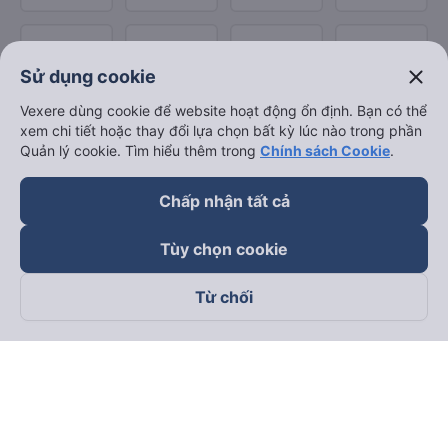
close
Sử dụng cookie
Vexere dùng cookie để website hoạt động ổn định. Bạn có thể
xem chi tiết hoặc thay đổi lựa chọn bất kỳ lúc nào trong phần
Quản lý cookie. Tìm hiểu thêm trong
Chính sách Cookie
.
Chấp nhận tất cả
Tùy chọn cookie
Từ chối
Theo dõi chúng tôi trên
Facebook
Tiktok
Youtube
Công ty TNHH Thương Mại Dịch Vụ Vexere