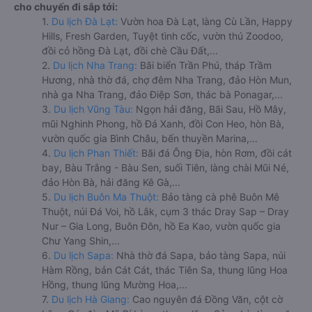
cho chuyến đi sắp tới:
1.
Du lịch Đà Lạt:
Vườn hoa Đà Lạt, làng Cù Lần, Happy
Hills, Fresh Garden, Tuyệt tình cốc, vườn thú Zoodoo,
đồi cỏ hồng Đà Lạt, đồi chè Cầu Đất,...
2.
Du lịch Nha Trang:
Bãi biển Trần Phú, tháp Trầm
Hương, nhà thờ đá, chợ đêm Nha Trang, đảo Hòn Mun,
nhà ga Nha Trang, đảo Điệp Sơn, thác bà Ponagar,...
3.
Du lịch Vũng Tàu:
Ngọn hải đăng, Bãi Sau, Hồ Mây,
mũi Nghinh Phong, hồ Đá Xanh, đồi Con Heo, hòn Bà,
vườn quốc gia Bình Châu, bến thuyền Marina,...
4.
Du lịch Phan Thiết:
Bãi đá Ông Địa, hòn Rơm, đồi cát
bay, Bàu Trắng - Bàu Sen, suối Tiên, làng chài Mũi Né,
đảo Hòn Bà, hải đăng Kê Gà,...
5.
Du lịch Buôn Ma Thuột:
Bảo tàng cà phê Buôn Mê
Thuột, núi Đá Voi, hồ Lắk, cụm 3 thác Dray Sap – Dray
Nur – Gia Long, Buôn Đôn, hồ Ea Kao, vườn quốc gia
Chư Yang Shin,...
6.
Du lịch Sapa:
Nhà thờ đá Sapa, bảo tàng Sapa, núi
Hàm Rồng, bản Cát Cát, thác Tiên Sa, thung lũng Hoa
Hồng, thung lũng Mường Hoa,...
7.
Du lịch Hà Giang:
Cao nguyên đá Đồng Văn, cột cờ