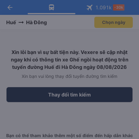
arrow_back
Tải app Vexere ngay!
Tải app Vexere
1.091
k
-30k
Mở app
Mở app
Nhận ưu đãi thành viên độc
-30k/ghế khi đặt vé máy bay qua
quyền
app
Huế
Hà Đông
Chọn ngày
Xin lỗi bạn vì sự bất tiện này. Vexere sẽ cập nhật
ngay khi có thông tin xe Ghế ngồi hoạt động trên
tuyến đường Huế đi Hà Đông ngày 08/08/2026
Xin bạn vui lòng thay đổi tuyến đường tìm kiếm
Thay đổi tìm kiếm
Bạn có thể tham khảo thêm một số điểm đến hấp dẫn khác