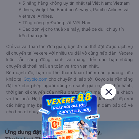
• 5 hãng hàng không uy tín nhất tại Việt Nam: Vietnam
Airlines, Vietjet Air, Bamboo Airways, Pacific Airlines và
Vietravel Airlines.
• Tổng công ty Đường sắt Việt Nam.
• Các đơn vị cho thuê xe máy, thuê xe du lịch uy tín
trên toàn quốc.
Chỉ với vài thao tác đơn giản, bạn đã có thể đặt được dịch vụ
di chuyển tại Vexere với nhiều ưu đãi vô cùng hấp dẫn. Vexere
luôn sẵn sàng đồng hành và mang đến cho bạn những
chuyến đi thoải mái, an toàn và trọn vẹn nhất.
Bên cạnh đó, bạn có thể tham khảo thêm các phương tiện
khác tại
Goyolo.com
cho chuyến đi sắp tới. Goyolo là nền tảng
đặt vé cho phép người dùng so sánh giá cả, giờ khởi hành,
thời gian di chuyển của nhiều phương tiện máy bay, xe khách
và tàu hoả. Hệ thống của Goyolo được liên kết trực tiếp với
các hãng máy bay, xe khách và tàu hoả, luôn đảm bảo có vé
cho bạn di chuyển.
Ứng dụng đặt vé Xe khách, Máy bay,