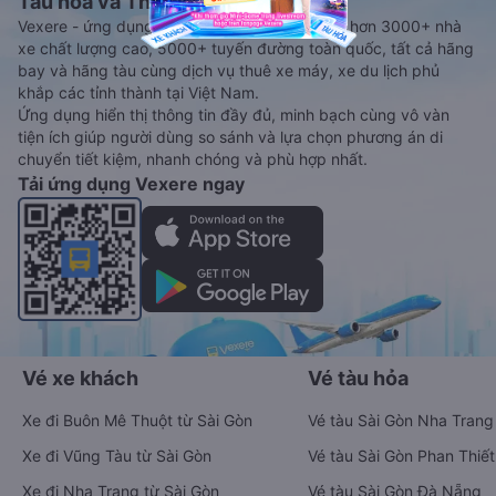
Tàu hoả và Thuê xe
Vexere - ứng dụng đặt vé đa phương tiện với hơn 3000+ nhà
xe chất lượng cao, 5000+ tuyến đường toàn quốc, tất cả hãng
bay và hãng tàu cùng dịch vụ thuê xe máy, xe du lịch phủ
khắp các tỉnh thành tại Việt Nam.
Ứng dụng hiển thị thông tin đầy đủ, minh bạch cùng vô vàn
tiện ích giúp người dùng so sánh và lựa chọn phương án di
chuyển tiết kiệm, nhanh chóng và phù hợp nhất.
Tải ứng dụng Vexere ngay
Vé xe khách
Vé tàu hỏa
Xe đi Buôn Mê Thuột từ Sài Gòn
Vé tàu Sài Gòn Nha Trang
Xe đi Vũng Tàu từ Sài Gòn
Vé tàu Sài Gòn Phan Thiết
Xe đi Nha Trang từ Sài Gòn
Vé tàu Sài Gòn Đà Nẵng