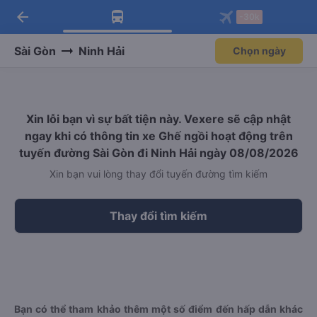
arrow_back
Tải app Vexere ngay!
Tải app Vexere
-30k
Mở app
Mở app
Nhận ưu đãi thành viên độc
-30k/ghế khi đặt vé máy bay qua
quyền
app
Sài Gòn
Ninh Hải
Chọn ngày
Xin lỗi bạn vì sự bất tiện này. Vexere sẽ cập nhật
ngay khi có thông tin xe Ghế ngồi hoạt động trên
tuyến đường Sài Gòn đi Ninh Hải ngày 08/08/2026
Xin bạn vui lòng thay đổi tuyến đường tìm kiếm
Thay đổi tìm kiếm
Bạn có thể tham khảo thêm một số điểm đến hấp dẫn khác