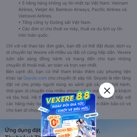
• 5 hãng hàng không uy tín nhất tại Việt Nam: Vietnam
Airlines, Vietjet Air, Bamboo Airways, Pacific Airlines và
Vietravel Airlines.
• Tổng công ty Đường sắt Việt Nam.
• Các đơn vị cho thuê xe máy, thuê xe du lịch uy tín
trên toàn quốc.
Chỉ với vài thao tác đơn giản, bạn đã có thể đặt được dịch vụ
di chuyển tại Vexere với nhiều ưu đãi vô cùng hấp dẫn. Vexere
luôn sẵn sàng đồng hành và mang đến cho bạn những
chuyến đi thoải mái, an toàn và trọn vẹn nhất.
Bên cạnh đó, bạn có thể tham khảo thêm các phương tiện
khác tại
Goyolo.com
cho chuyến đi sắp tới. Goyolo là nền tảng
đặt vé cho phép người dùng so sánh giá cả, giờ khởi hành,
thời gian di chuyển của nhiều phương tiện máy bay, xe khách
và tàu hoả. Hệ thống của Goyolo được liên kết trực tiếp với
các hãng máy bay, xe khách và tàu hoả, luôn đảm bảo có vé
cho bạn di chuyển.
Ứng dụng đặt vé Xe khách, Máy bay,