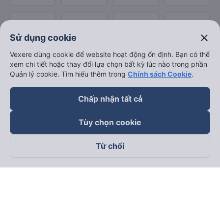
close
Sử dụng cookie
Vexere dùng cookie để website hoạt động ổn định. Bạn có thể
xem chi tiết hoặc thay đổi lựa chọn bất kỳ lúc nào trong phần
Quản lý cookie. Tìm hiểu thêm trong
Chính sách Cookie
.
Chấp nhận tất cả
Tùy chọn cookie
Từ chối
Theo dõi chúng tôi trên
Facebook
Tiktok
Youtube
Công ty TNHH Thương Mại Dịch Vụ Vexere