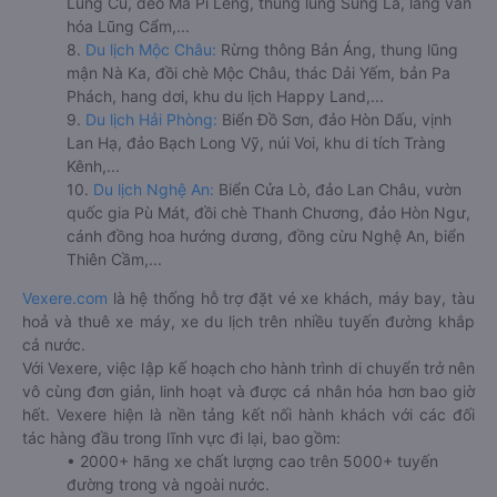
Lũng Cú, đèo Mã Pí Lèng, thung lũng Sủng Là, làng văn
hóa Lũng Cẩm,...
8.
Du lịch Mộc Châu:
Rừng thông Bản Áng, thung lũng
mận Nà Ka, đồi chè Mộc Châu, thác Dải Yếm, bản Pa
Phách, hang dơi, khu du lịch Happy Land,...
9.
Du lịch Hải Phòng:
Biển Đồ Sơn, đảo Hòn Dấu, vịnh
Lan Hạ, đảo Bạch Long Vỹ, núi Voi, khu di tích Tràng
Kênh,...
10.
Du lịch Nghệ An:
Biển Cửa Lò, đảo Lan Châu, vườn
quốc gia Pù Mát, đồi chè Thanh Chương, đảo Hòn Ngư,
cánh đồng hoa hướng dương, đồng cừu Nghệ An, biển
Thiên Cầm,...
Vexere.com
là hệ thống hỗ trợ đặt vé xe khách, máy bay, tàu
hoả và thuê xe máy, xe du lịch trên nhiều tuyến đường khắp
cả nước.
Với Vexere, việc lập kế hoạch cho hành trình di chuyển trở nên
vô cùng đơn giản, linh hoạt và được cá nhân hóa hơn bao giờ
hết. Vexere hiện là nền tảng kết nối hành khách với các đối
tác hàng đầu trong lĩnh vực đi lại, bao gồm:
• 2000+ hãng xe chất lượng cao trên 5000+ tuyến
đường trong và ngoài nước.