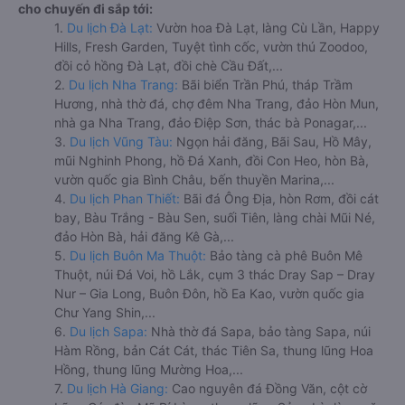
cho chuyến đi sắp tới:
1.
Du lịch Đà Lạt:
Vườn hoa Đà Lạt, làng Cù Lần, Happy
Hills, Fresh Garden, Tuyệt tình cốc, vườn thú Zoodoo,
đồi cỏ hồng Đà Lạt, đồi chè Cầu Đất,...
2.
Du lịch Nha Trang:
Bãi biển Trần Phú, tháp Trầm
Hương, nhà thờ đá, chợ đêm Nha Trang, đảo Hòn Mun,
nhà ga Nha Trang, đảo Điệp Sơn, thác bà Ponagar,...
3.
Du lịch Vũng Tàu:
Ngọn hải đăng, Bãi Sau, Hồ Mây,
mũi Nghinh Phong, hồ Đá Xanh, đồi Con Heo, hòn Bà,
vườn quốc gia Bình Châu, bến thuyền Marina,...
4.
Du lịch Phan Thiết:
Bãi đá Ông Địa, hòn Rơm, đồi cát
bay, Bàu Trắng - Bàu Sen, suối Tiên, làng chài Mũi Né,
đảo Hòn Bà, hải đăng Kê Gà,...
5.
Du lịch Buôn Ma Thuột:
Bảo tàng cà phê Buôn Mê
Thuột, núi Đá Voi, hồ Lắk, cụm 3 thác Dray Sap – Dray
Nur – Gia Long, Buôn Đôn, hồ Ea Kao, vườn quốc gia
Chư Yang Shin,...
6.
Du lịch Sapa:
Nhà thờ đá Sapa, bảo tàng Sapa, núi
Hàm Rồng, bản Cát Cát, thác Tiên Sa, thung lũng Hoa
Hồng, thung lũng Mường Hoa,...
7.
Du lịch Hà Giang:
Cao nguyên đá Đồng Văn, cột cờ