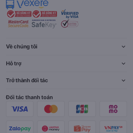
keyboard_arrow_down
Về chúng tôi
keyboard_arrow_down
Hỗ trợ
keyboard_arrow_down
Trở thành đối tác
Đối tác thanh toán