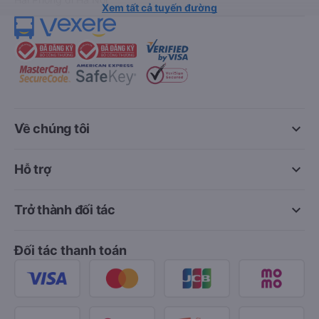
Xem tất cả tuyến đường
keyboard_arrow_down
Về chúng tôi
keyboard_arrow_down
Hỗ trợ
keyboard_arrow_down
Trở thành đối tác
Đối tác thanh toán