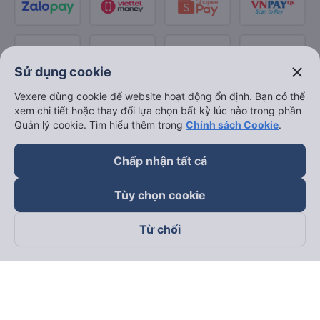
close
Sử dụng cookie
Vexere dùng cookie để website hoạt động ổn định. Bạn có thể
xem chi tiết hoặc thay đổi lựa chọn bất kỳ lúc nào trong phần
Quản lý cookie. Tìm hiểu thêm trong
Chính sách Cookie
.
Chấp nhận tất cả
Tùy chọn cookie
Từ chối
Theo dõi chúng tôi trên
Facebook
Tiktok
Youtube
Công ty TNHH Thương Mại Dịch Vụ Vexere