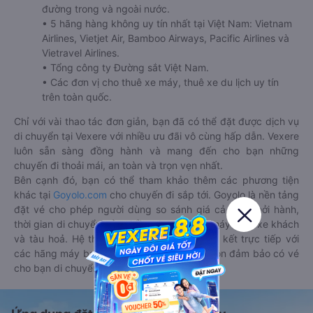
đường trong và ngoài nước.
• 5 hãng hàng không uy tín nhất tại Việt Nam: Vietnam
Airlines, Vietjet Air, Bamboo Airways, Pacific Airlines và
Vietravel Airlines.
• Tổng công ty Đường sắt Việt Nam.
• Các đơn vị cho thuê xe máy, thuê xe du lịch uy tín
trên toàn quốc.
Chỉ với vài thao tác đơn giản, bạn đã có thể đặt được dịch vụ
di chuyển tại Vexere với nhiều ưu đãi vô cùng hấp dẫn. Vexere
luôn sẵn sàng đồng hành và mang đến cho bạn những
chuyến đi thoải mái, an toàn và trọn vẹn nhất.
Bên cạnh đó, bạn có thể tham khảo thêm các phương tiện
khác tại
Goyolo.com
cho chuyến đi sắp tới. Goyolo là nền tảng
đặt vé cho phép người dùng so sánh giá cả, giờ khởi hành,
thời gian di chuyển của nhiều phương tiện máy bay, xe khách
và tàu hoả. Hệ thống của Goyolo được liên kết trực tiếp với
các hãng máy bay, xe khách và tàu hoả, luôn đảm bảo có vé
cho bạn di chuyển.