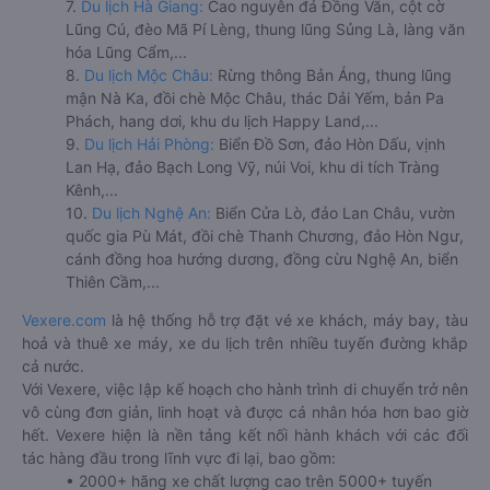
7.
Du lịch Hà Giang:
Cao nguyên đá Đồng Văn, cột cờ
Lũng Cú, đèo Mã Pí Lèng, thung lũng Sủng Là, làng văn
hóa Lũng Cẩm,...
8.
Du lịch Mộc Châu:
Rừng thông Bản Áng, thung lũng
mận Nà Ka, đồi chè Mộc Châu, thác Dải Yếm, bản Pa
Phách, hang dơi, khu du lịch Happy Land,...
9.
Du lịch Hải Phòng:
Biển Đồ Sơn, đảo Hòn Dấu, vịnh
Lan Hạ, đảo Bạch Long Vỹ, núi Voi, khu di tích Tràng
Kênh,...
10.
Du lịch Nghệ An:
Biển Cửa Lò, đảo Lan Châu, vườn
quốc gia Pù Mát, đồi chè Thanh Chương, đảo Hòn Ngư,
cánh đồng hoa hướng dương, đồng cừu Nghệ An, biển
Thiên Cầm,...
Vexere.com
là hệ thống hỗ trợ đặt vé xe khách, máy bay, tàu
hoả và thuê xe máy, xe du lịch trên nhiều tuyến đường khắp
cả nước.
Với Vexere, việc lập kế hoạch cho hành trình di chuyển trở nên
vô cùng đơn giản, linh hoạt và được cá nhân hóa hơn bao giờ
hết. Vexere hiện là nền tảng kết nối hành khách với các đối
tác hàng đầu trong lĩnh vực đi lại, bao gồm:
• 2000+ hãng xe chất lượng cao trên 5000+ tuyến