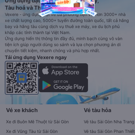
Ứng dụng đặt vé Xe khách, Máy bay,
Tàu hoả và Thuê xe
Vexere - ứng dụng đặt vé đa phương tiện với hơn 3000+ nhà
xe chất lượng cao, 5000+ tuyến đường toàn quốc, tất cả hãng
bay và hãng tàu cùng dịch vụ thuê xe máy, xe du lịch phủ
khắp các tỉnh thành tại Việt Nam.
Ứng dụng hiển thị thông tin đầy đủ, minh bạch cùng vô vàn
tiện ích giúp người dùng so sánh và lựa chọn phương án di
chuyển tiết kiệm, nhanh chóng và phù hợp nhất.
Tải ứng dụng Vexere ngay
Vé xe khách
Vé tàu hỏa
Xe đi Buôn Mê Thuột từ Sài Gòn
Vé tàu Sài Gòn Nha Trang
Xe đi Vũng Tàu từ Sài Gòn
Vé tàu Sài Gòn Phan Thiết