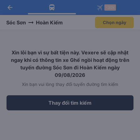
arrow_back
Tải app Vexere ngay!
Tải app Vexere
-30k
Mở app
Mở app
Nhận ưu đãi thành viên độc
-30k/ghế khi đặt vé máy bay qua
quyền
app
Sóc Sơn
Hoàn Kiếm
Chọn ngày
Xin lỗi bạn vì sự bất tiện này. Vexere sẽ cập nhật
ngay khi có thông tin xe Ghế ngồi hoạt động trên
tuyến đường Sóc Sơn đi Hoàn Kiếm ngày
09/08/2026
Xin bạn vui lòng thay đổi tuyến đường tìm kiếm
Thay đổi tìm kiếm