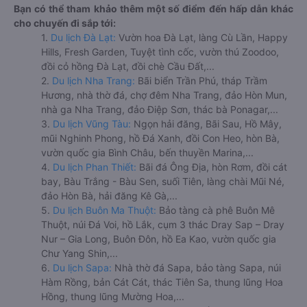
Bạn có thể tham khảo thêm một số điểm đến hấp dẫn khác
cho chuyến đi sắp tới:
1.
Du lịch Đà Lạt:
Vườn hoa Đà Lạt, làng Cù Lần, Happy
Hills, Fresh Garden, Tuyệt tình cốc, vườn thú Zoodoo,
đồi cỏ hồng Đà Lạt, đồi chè Cầu Đất,...
2.
Du lịch Nha Trang:
Bãi biển Trần Phú, tháp Trầm
Hương, nhà thờ đá, chợ đêm Nha Trang, đảo Hòn Mun,
nhà ga Nha Trang, đảo Điệp Sơn, thác bà Ponagar,...
3.
Du lịch Vũng Tàu:
Ngọn hải đăng, Bãi Sau, Hồ Mây,
mũi Nghinh Phong, hồ Đá Xanh, đồi Con Heo, hòn Bà,
vườn quốc gia Bình Châu, bến thuyền Marina,...
4.
Du lịch Phan Thiết:
Bãi đá Ông Địa, hòn Rơm, đồi cát
bay, Bàu Trắng - Bàu Sen, suối Tiên, làng chài Mũi Né,
đảo Hòn Bà, hải đăng Kê Gà,...
5.
Du lịch Buôn Ma Thuột:
Bảo tàng cà phê Buôn Mê
Thuột, núi Đá Voi, hồ Lắk, cụm 3 thác Dray Sap – Dray
Nur – Gia Long, Buôn Đôn, hồ Ea Kao, vườn quốc gia
Chư Yang Shin,...
6.
Du lịch Sapa:
Nhà thờ đá Sapa, bảo tàng Sapa, núi
Hàm Rồng, bản Cát Cát, thác Tiên Sa, thung lũng Hoa
Hồng, thung lũng Mường Hoa,...