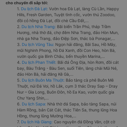
cho chuyến đi sắp tới:
1.
Du lịch Đà Lạt:
Vườn hoa Đà Lạt, làng Cù Lần, Happy
Hills, Fresh Garden, Tuyệt tình cốc, vườn thú Zoodoo,
đồi cỏ hồng Đà Lạt, đồi chè Cầu Đất,...
2.
Du lịch Nha Trang:
Bãi biển Trần Phú, tháp Trầm
Hương, nhà thờ đá, chợ đêm Nha Trang, đảo Hòn Mun,
nhà ga Nha Trang, đảo Điệp Sơn, thác bà Ponagar,...
3.
Du lịch Vũng Tàu:
Ngọn hải đăng, Bãi Sau, Hồ Mây,
mũi Nghinh Phong, hồ Đá Xanh, đồi Con Heo, hòn Bà,
vườn quốc gia Bình Châu, bến thuyền Marina,...
4.
Du lịch Phan Thiết:
Bãi đá Ông Địa, hòn Rơm, đồi cát
bay, Bàu Trắng - Bàu Sen, suối Tiên, làng chài Mũi Né,
đảo Hòn Bà, hải đăng Kê Gà,...
5.
Du lịch Buôn Ma Thuột:
Bảo tàng cà phê Buôn Mê
Thuột, núi Đá Voi, hồ Lắk, cụm 3 thác Dray Sap – Dray
Nur – Gia Long, Buôn Đôn, hồ Ea Kao, vườn quốc gia
Chư Yang Shin,...
6.
Du lịch Sapa:
Nhà thờ đá Sapa, bảo tàng Sapa, núi
Hàm Rồng, bản Cát Cát, thác Tiên Sa, thung lũng Hoa
Hồng, thung lũng Mường Hoa,...
7.
Du lịch Hà Giang:
Cao nguyên đá Đồng Văn, cột cờ