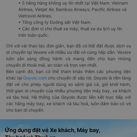
• 5 hãng hàng không uy tín nhất tại Việt Nam: Vietnam
Airlines, Vietjet Air, Bamboo Airways, Pacific Airlines và
Vietravel Airlines.
• Tổng công ty Đường sắt Việt Nam.
• Các đơn vị cho thuê xe máy, thuê xe du lịch uy tín
trên toàn quốc.
Chỉ với vài thao tác đơn giản, bạn đã có thể đặt được dịch vụ
di chuyển tại Vexere với nhiều ưu đãi vô cùng hấp dẫn. Vexere
luôn sẵn sàng đồng hành và mang đến cho bạn những
chuyến đi thoải mái, an toàn và trọn vẹn nhất.
Bên cạnh đó, bạn có thể tham khảo thêm các phương tiện
khác tại
Goyolo.com
cho chuyến đi sắp tới. Goyolo là nền tảng
đặt vé cho phép người dùng so sánh giá cả, giờ khởi hành,
thời gian di chuyển của nhiều phương tiện máy bay, xe khách
và tàu hoả. Hệ thống của Goyolo được liên kết trực tiếp với
các hãng máy bay, xe khách và tàu hoả, luôn đảm bảo có vé
cho bạn di chuyển.
Ứng dụng đặt vé Xe khách, Máy bay,