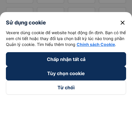
close
Sử dụng cookie
Vexere dùng cookie để website hoạt động ổn định. Bạn có thể
xem chi tiết hoặc thay đổi lựa chọn bất kỳ lúc nào trong phần
Quản lý cookie. Tìm hiểu thêm trong
Chính sách Cookie
.
Chấp nhận tất cả
Tùy chọn cookie
Từ chối
Theo dõi chúng tôi trên
Facebook
Tiktok
Youtube
Công ty TNHH Thương Mại Dịch Vụ Vexere