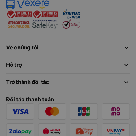
keyboard_arrow_down
Về chúng tôi
keyboard_arrow_down
Hỗ trợ
keyboard_arrow_down
Trở thành đối tác
Đối tác thanh toán