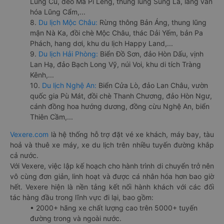
Lũng Cú, đèo Mã Pí Lèng, thung lũng Sủng Là, làng văn
hóa Lũng Cẩm,...
8.
Du lịch Mộc Châu:
Rừng thông Bản Áng, thung lũng
mận Nà Ka, đồi chè Mộc Châu, thác Dải Yếm, bản Pa
Phách, hang dơi, khu du lịch Happy Land,...
9.
Du lịch Hải Phòng:
Biển Đồ Sơn, đảo Hòn Dấu, vịnh
Lan Hạ, đảo Bạch Long Vỹ, núi Voi, khu di tích Tràng
Kênh,...
10.
Du lịch Nghệ An:
Biển Cửa Lò, đảo Lan Châu, vườn
quốc gia Pù Mát, đồi chè Thanh Chương, đảo Hòn Ngư,
cánh đồng hoa hướng dương, đồng cừu Nghệ An, biển
Thiên Cầm,...
Vexere.com
là hệ thống hỗ trợ đặt vé xe khách, máy bay, tàu
hoả và thuê xe máy, xe du lịch trên nhiều tuyến đường khắp
cả nước.
Với Vexere, việc lập kế hoạch cho hành trình di chuyển trở nên
vô cùng đơn giản, linh hoạt và được cá nhân hóa hơn bao giờ
hết. Vexere hiện là nền tảng kết nối hành khách với các đối
tác hàng đầu trong lĩnh vực đi lại, bao gồm:
• 2000+ hãng xe chất lượng cao trên 5000+ tuyến
đường trong và ngoài nước.