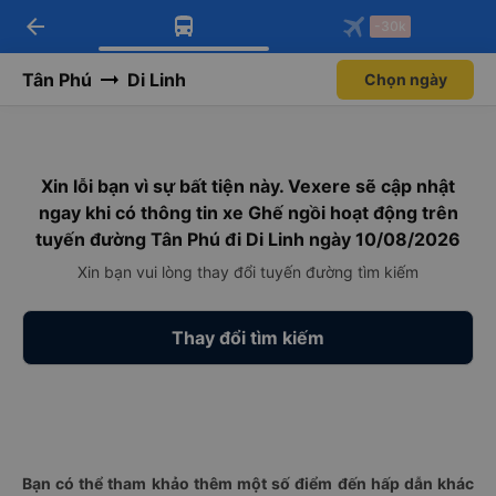
arrow_back
Tải app Vexere ngay!
Tải app Vexere
-30k
Mở app
Mở app
Nhận ưu đãi thành viên độc
-30k/ghế khi đặt vé máy bay qua
quyền
app
Tân Phú
Di Linh
Chọn ngày
Xin lỗi bạn vì sự bất tiện này. Vexere sẽ cập nhật
ngay khi có thông tin xe Ghế ngồi hoạt động trên
tuyến đường Tân Phú đi Di Linh ngày 10/08/2026
Xin bạn vui lòng thay đổi tuyến đường tìm kiếm
Thay đổi tìm kiếm
Bạn có thể tham khảo thêm một số điểm đến hấp dẫn khác