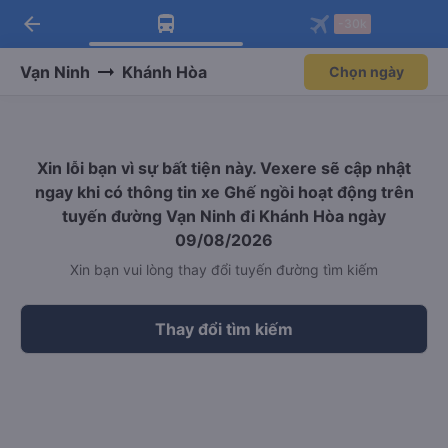
arrow_back
Tải app Vexere ngay!
Tải app Vexere
-30k
Mở app
Mở app
Nhận ưu đãi thành viên độc
-30k/ghế khi đặt vé máy bay qua
quyền
app
Vạn Ninh
Khánh Hòa
Chọn ngày
Xin lỗi bạn vì sự bất tiện này. Vexere sẽ cập nhật
ngay khi có thông tin xe Ghế ngồi hoạt động trên
tuyến đường Vạn Ninh đi Khánh Hòa ngày
09/08/2026
Xin bạn vui lòng thay đổi tuyến đường tìm kiếm
Thay đổi tìm kiếm