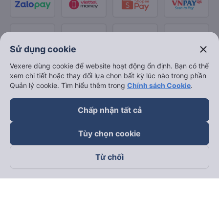
close
Sử dụng cookie
Vexere dùng cookie để website hoạt động ổn định. Bạn có thể
xem chi tiết hoặc thay đổi lựa chọn bất kỳ lúc nào trong phần
Quản lý cookie. Tìm hiểu thêm trong
Chính sách Cookie
.
Chấp nhận tất cả
Tùy chọn cookie
Từ chối
Theo dõi chúng tôi trên
Facebook
Tiktok
Youtube
Công ty TNHH Thương Mại Dịch Vụ Vexere