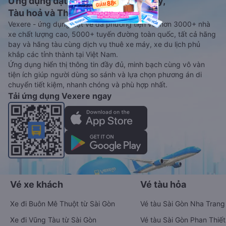
Ứng dụng đặt vé Xe khách, Máy bay,
Tàu hoả và Thuê xe
Vexere - ứng dụng đặt vé đa phương tiện với hơn 3000+ nhà
xe chất lượng cao, 5000+ tuyến đường toàn quốc, tất cả hãng
bay và hãng tàu cùng dịch vụ thuê xe máy, xe du lịch phủ
khắp các tỉnh thành tại Việt Nam.
Ứng dụng hiển thị thông tin đầy đủ, minh bạch cùng vô vàn
tiện ích giúp người dùng so sánh và lựa chọn phương án di
chuyển tiết kiệm, nhanh chóng và phù hợp nhất.
Tải ứng dụng Vexere ngay
Vé xe khách
Vé tàu hỏa
Xe đi Buôn Mê Thuột từ Sài Gòn
Vé tàu Sài Gòn Nha Trang
Xe đi Vũng Tàu từ Sài Gòn
Vé tàu Sài Gòn Phan Thiết