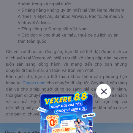
đường trong và ngoài nước.
• 5 hãng hàng không uy tín nhất tại Việt Nam: Vietnam
Airlines, Vietjet Air, Bamboo Airways, Pacific Airlines và
Vietravel Airlines.
• Tổng công ty Đường sắt Việt Nam.
• Các đơn vị cho thuê xe máy, thuê xe du lịch uy tín
trên toàn quốc.
Chỉ với vài thao tác đơn giản, bạn đã có thể đặt được dịch vụ
di chuyển tại Vexere với nhiều ưu đãi vô cùng hấp dẫn. Vexere
luôn sẵn sàng đồng hành và mang đến cho bạn những
chuyến đi thoải mái, an toàn và trọn vẹn nhất.
Bên cạnh đó, bạn có thể tham khảo thêm các phương tiện
khác tại
Goyolo.com
cho chuyến đi sắp tới. Goyolo là nền tảng
đặt vé cho phép người dùng so sánh giá cả, giờ khởi hành,
thời gian di chuyển của nhiều phương tiện máy bay, xe khách
và tàu hoả. Hệ thống của Goyolo được liên kết trực tiếp với
các hãng máy bay, xe khách và tàu hoả, luôn đảm bảo có vé
cho bạn di chuyển.