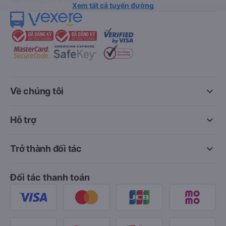
Xem tất cả tuyến đường
keyboard_arrow_down
Về chúng tôi
keyboard_arrow_down
Hỗ trợ
keyboard_arrow_down
Trở thành đối tác
Đối tác thanh toán