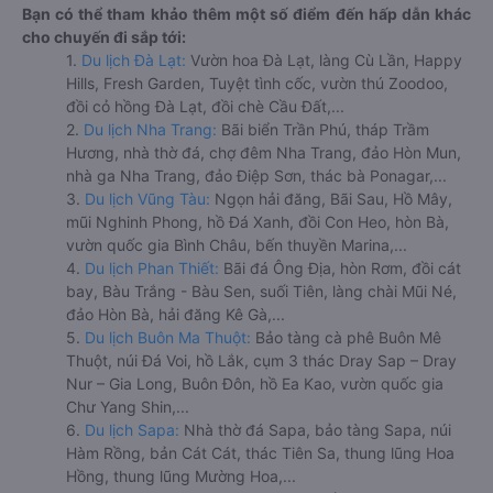
Bạn có thể tham khảo thêm một số điểm đến hấp dẫn khác
cho chuyến đi sắp tới:
1.
Du lịch Đà Lạt:
Vườn hoa Đà Lạt, làng Cù Lần, Happy
Hills, Fresh Garden, Tuyệt tình cốc, vườn thú Zoodoo,
đồi cỏ hồng Đà Lạt, đồi chè Cầu Đất,...
2.
Du lịch Nha Trang:
Bãi biển Trần Phú, tháp Trầm
Hương, nhà thờ đá, chợ đêm Nha Trang, đảo Hòn Mun,
nhà ga Nha Trang, đảo Điệp Sơn, thác bà Ponagar,...
3.
Du lịch Vũng Tàu:
Ngọn hải đăng, Bãi Sau, Hồ Mây,
mũi Nghinh Phong, hồ Đá Xanh, đồi Con Heo, hòn Bà,
vườn quốc gia Bình Châu, bến thuyền Marina,...
4.
Du lịch Phan Thiết:
Bãi đá Ông Địa, hòn Rơm, đồi cát
bay, Bàu Trắng - Bàu Sen, suối Tiên, làng chài Mũi Né,
đảo Hòn Bà, hải đăng Kê Gà,...
5.
Du lịch Buôn Ma Thuột:
Bảo tàng cà phê Buôn Mê
Thuột, núi Đá Voi, hồ Lắk, cụm 3 thác Dray Sap – Dray
Nur – Gia Long, Buôn Đôn, hồ Ea Kao, vườn quốc gia
Chư Yang Shin,...
6.
Du lịch Sapa:
Nhà thờ đá Sapa, bảo tàng Sapa, núi
Hàm Rồng, bản Cát Cát, thác Tiên Sa, thung lũng Hoa
Hồng, thung lũng Mường Hoa,...