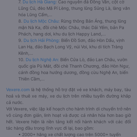
7.
Du lịch Hà Giang:
Cao nguyên đá Đồng Văn, cột cờ
Lũng Cú, đèo Mã Pí Lèng, thung lũng Sủng Là, làng văn
hóa Lũng Cẩm,...
8.
Du lịch Mộc Châu:
Rừng thông Bản Áng, thung lũng
mận Nà Ka, đồi chè Mộc Châu, thác Dải Yếm, bản Pa
Phách, hang dơi, khu du lịch Happy Land,...
9.
Du lịch Hải Phòng:
Biển Đồ Sơn, đảo Hòn Dấu, vịnh
Lan Hạ, đảo Bạch Long Vỹ, núi Voi, khu di tích Tràng
Kênh,...
10.
Du lịch Nghệ An:
Biển Cửa Lò, đảo Lan Châu, vườn
quốc gia Pù Mát, đồi chè Thanh Chương, đảo Hòn Ngư,
cánh đồng hoa hướng dương, đồng cừu Nghệ An, biển
Thiên Cầm,...
Vexere.com
là hệ thống hỗ trợ đặt vé xe khách, máy bay, tàu
hoả và thuê xe máy, xe du lịch trên nhiều tuyến đường khắp
cả nước.
Với Vexere, việc lập kế hoạch cho hành trình di chuyển trở nên
vô cùng đơn giản, linh hoạt và được cá nhân hóa hơn bao giờ
hết. Vexere hiện là nền tảng kết nối hành khách với các đối
tác hàng đầu trong lĩnh vực đi lại, bao gồm:
• 2000+ hãng xe chất lượng cao trên 5000+ tuyến