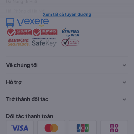
Đà Nẵng đi Huế
Hải Phòng đi Hà Nội
Xem tất cả tuyến đường
keyboard_arrow_down
Về chúng tôi
keyboard_arrow_down
Hỗ trợ
keyboard_arrow_down
Trở thành đối tác
Đối tác thanh toán