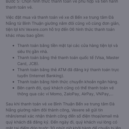
Bước 5: Chọn hình thức thanh toán vé phù hợp và tiến hành
thanh toán vé.
Việc đặt mua và thanh toán vé xe đi Bến xe trung tâm Đà
Nẵng từ Bình Thuận giường nằm đôi cũng vô cùng đơn giản,
tiện lợi khi Vexere.com hỗ trợ đến 06 hình thức thanh toán
khác nhau bao gồm:
Thanh toán bằng tiền mặt tại các cửa hàng tiện lợi và
siêu thị gần nhà.
Thanh toán bằng thẻ thanh toán quốc tế (Visa, Master
Card, JCB).
Thanh toán bằng thẻ ATM đã đăng ký thanh toán trực
tuyến (Internet Banking).
Thanh toán bằng hình thức chuyển khoản ngân hàng.
Bên cạnh đó, quý khách cũng có thể thanh toán vé
thông qua các ví Momo, ZaloPay, AirPay, VNPay,…
Sau khi thanh toán vé xe Bình Thuận Bến xe trung tâm Đà
Nẵng giường nằm đôi thành công, Vexere sẽ gửi tin
nhắn/email xác nhận thành công đến số điện thoại/email mà
quý khách đã đăng ký. Đến ngày đi, quý khách vui lòng có
mặt tại điểm đón trước 30 phút giờ khởi hành để chuẩn bị lên