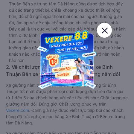
Thuận Bến xe trung tâm Đà Nẵng cũng được tích hợp đầy
đủ các trang thiết bị, chỉ là khoang xe được thiết kế rộng
hơn, đủ chỗ nghỉ ngơi thoải mái cho hai người. Không gian
đó, ấm áp và dễ chịu chẳng khác chi căn phòng tại nhà.
Đây quả là tin cực vui với các cặp đôi bởi suốt chuyến hành
trình đi từ Bình Thuận đến Bến xe trung tâm Đà Nẵng các
bạn có thể thoải mái tâm tình, trò chuyện với nhau trong
không gian riêng mà không sợ ảnh hưởng đến bất cứ hành
khách nào khác. Chuyến du lịch vì thế cũng trở nên hoàn
hảo hơn.
2. Về chất lượng, review, đánh giá nhà xe Bình
Thuận Bến xe trung tâm Đà Nẵng giường nằm đôi
Xe giường nằm đôi đi Bến xe trung tâm Đà Nẵng từ Bình
Thuận tốt nhất được phân loại chất lượng dựa trên đánh giá
từ 1 đến 5 của khách hàng với các tiêu chí như: Chất lượng xe
giường nằm đôi, Đúng giờ, Chất lượng phục vụ trên
Vexere.com
. Đánh giá này được viết trực tiếp bởi các khách
hàng đã trải nghiệm các hãng Xe Bình Thuận đi Bến xe trung
tâm Đà Nẵng.
Xe giường nằm đôi đi Bến xe trung tâm Đà Nẵng từ Bình