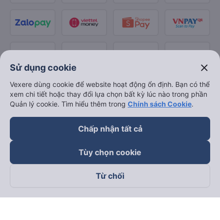
close
Sử dụng cookie
Vexere dùng cookie để website hoạt động ổn định. Bạn có thể
xem chi tiết hoặc thay đổi lựa chọn bất kỳ lúc nào trong phần
Quản lý cookie. Tìm hiểu thêm trong
Chính sách Cookie
.
Chấp nhận tất cả
Tùy chọn cookie
Từ chối
Theo dõi chúng tôi trên
Facebook
Tiktok
Youtube