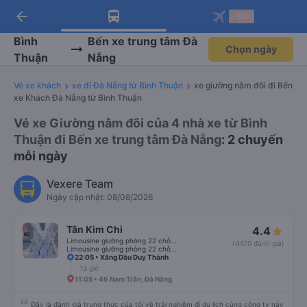
arrow_back
Tải app Vexere ngay!
Tải app Vexere
-30k
Mở app
Mở app
Nhận ưu đãi thành viên độc
-30k/ghế khi đặt vé máy bay qua
quyền
app
Bình
Bến xe trung tâm Đà
Chọn ngày
Thuận
Nẵng
Vé xe khách
xe đi Đà Nẵng từ Bình Thuận
xe giường nằm đôi đi Bến
xe Khách Đà Nẵng từ Bình Thuận
Vé xe Giường nằm đôi của 4 nhà xe từ Bình
Thuận đi Bến xe trung tâm Đà Nẵng
: 2 chuyến
mỗi ngày
Vexere Team
Ngày cập nhật: 08/08/2026
Tân Kim Chi
4.4
Limousine giường phòng 22 chỗ (KIM LONG) (WC)
(4470 đánh giá)
Limousine giường phòng 22 chỗ (CABIN) (WC)
22:05 • Xăng Dầu Duy Thành
13 giờ
11:05 • 46 Nam Trân, Đà Nẵng
Đây là đánh giá trung thực của tôi về trải nghiệm đi du lịch cùng công ty này