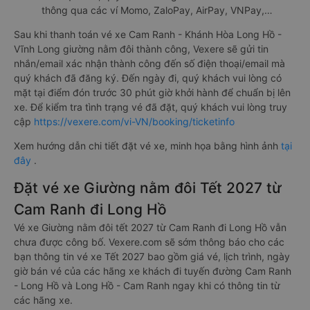
thông qua các ví Momo, ZaloPay, AirPay, VNPay,…
Sau khi thanh toán vé xe Cam Ranh - Khánh Hòa Long Hồ -
Vĩnh Long giường nằm đôi thành công, Vexere sẽ gửi tin
nhắn/email xác nhận thành công đến số điện thoại/email mà
quý khách đã đăng ký. Đến ngày đi, quý khách vui lòng có
mặt tại điểm đón trước 30 phút giờ khởi hành để chuẩn bị lên
xe. Để kiểm tra tình trạng vé đã đặt, quý khách vui lòng truy
cập
https://vexere.com/vi-VN/booking/ticketinfo
Xem hướng dẫn chi tiết đặt vé xe, minh họa bằng hình ảnh
tại
đây
.
Đặt vé xe Giường nằm đôi Tết 2027 từ
Cam Ranh đi Long Hồ
Vé xe Giường nằm đôi tết 2027 từ Cam Ranh đi Long Hồ vẫn
chưa được công bố. Vexere.com sẽ sớm thông báo cho các
bạn thông tin vé xe Tết 2027 bao gồm giá vé, lịch trình, ngày
giờ bán vé của các hãng xe khách đi tuyến đường Cam Ranh
- Long Hồ và Long Hồ - Cam Ranh ngay khi có thông tin từ
các hãng xe.