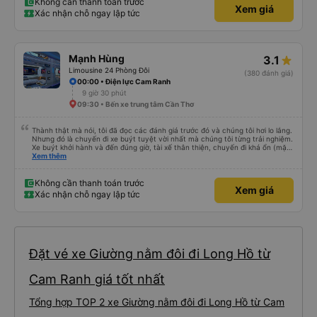
Không cần thanh toán trước
Xem giá
Xác nhận chỗ ngay lập tức
Mạnh Hùng
3.1
Limousine 24 Phòng Đôi
(380 đánh giá)
00:00 • Điện lực Cam Ranh
9 giờ 30 phút
09:30 • Bến xe trung tâm Cần Thơ
Thành thật mà nói, tôi đã đọc các đánh giá trước đó và chúng tôi hơi lo lắng.
Nhưng đó là chuyến đi xe buýt tuyệt vời nhất mà chúng tôi từng trải nghiệm.
Xe buýt khởi hành và đến đúng giờ, tài xế thân thiện, chuyến đi khá ổn (mặc
dù vẫn hơi xóc, nhưng đó là đặc trưng của Việt Nam ^^), và chỗ ngồi thoải
Xem thêm
mái. Chúng tôi thực sự rất hài lòng.
Không cần thanh toán trước
Xem giá
Xác nhận chỗ ngay lập tức
Đặt vé xe Giường nằm đôi đi Long Hồ từ
Cam Ranh giá tốt nhất
Tổng hợp TOP 2 xe Giường nằm đôi đi Long Hồ từ Cam