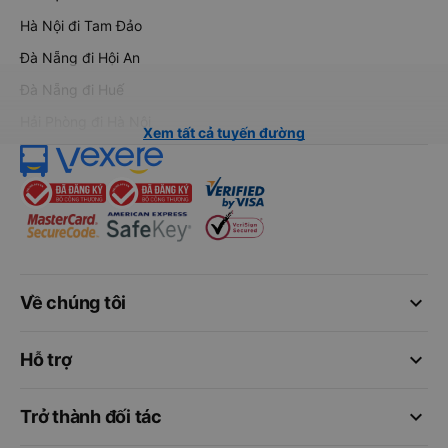
Hà Nội đi Tam Đảo
Đà Nẵng đi Hội An
Đà Nẵng đi Huế
Hải Phòng đi Hà Nội
Xem tất cả tuyến đường
keyboard_arrow_down
Về chúng tôi
keyboard_arrow_down
Hỗ trợ
keyboard_arrow_down
Trở thành đối tác