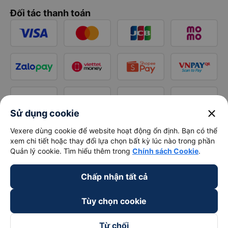
Đối tác thanh toán
close
Sử dụng cookie
Vexere dùng cookie để website hoạt động ổn định. Bạn có thể
xem chi tiết hoặc thay đổi lựa chọn bất kỳ lúc nào trong phần
Quản lý cookie. Tìm hiểu thêm trong
Chính sách Cookie
.
Chấp nhận tất cả
Tùy chọn cookie
Từ chối