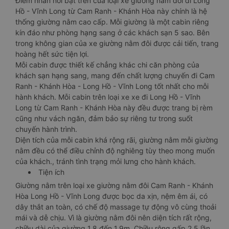
Điểm nhấn nổi bật trên của loại xe giường nằm đôi đi Long
Hồ - Vĩnh Long từ Cam Ranh - Khánh Hòa này chính là hệ
thống giường nằm cao cấp. Mỗi giường là một cabin riêng
kín đáo như phòng hạng sang ở các khách sạn 5 sao. Bên
trong không gian của xe giường nằm đôi được cải tiến, trang
hoàng hết sức tiện lợi.
Mỗi cabin được thiết kế chẳng khác chi căn phòng của
khách sạn hạng sang, mang đến chất lượng chuyến đi Cam
Ranh - Khánh Hòa - Long Hồ - Vĩnh Long tốt nhất cho mỗi
hành khách. Mỗi cabin trên loại xe xe đi Long Hồ - Vĩnh
Long từ Cam Ranh - Khánh Hòa này đều được trang bị rèm
cũng như vách ngăn, đảm bảo sự riêng tư trong suốt
chuyến hành trình.
Diện tích của mỗi cabin khá rộng rãi, giường nằm mỗi giường
nằm đều có thể điều chỉnh độ nghiêng tùy theo mong muốn
của khách., tránh tình trạng mỏi lưng cho hành khách.
Tiện ích
Giường nằm trên loại xe giường nằm đôi Cam Ranh - Khánh
Hòa Long Hồ - Vĩnh Long được bọc da xịn, nệm êm ái, có
dây thắt an toàn, có chế độ massage tự động vô cùng thoải
mái và dễ chịu. Vì là giường nằm đôi nên diện tích rất rộng,
chiều dài của giường 1,8 đến 1,9m. Chiều rộng gấp 2,5 lần