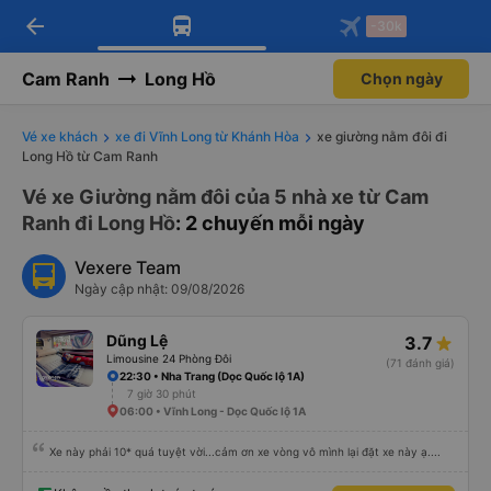
arrow_back
Tải app Vexere ngay!
Tải app Vexere
-30k
Mở app
Mở app
Nhận ưu đãi thành viên độc
-30k/ghế khi đặt vé máy bay qua
quyền
app
Cam Ranh
Long Hồ
Chọn ngày
Vé xe khách
xe đi Vĩnh Long từ Khánh Hòa
xe giường nằm đôi đi
Long Hồ từ Cam Ranh
Vé xe Giường nằm đôi của 5 nhà xe từ Cam
Ranh đi Long Hồ
: 2 chuyến mỗi ngày
Vexere Team
Ngày cập nhật: 09/08/2026
Dũng Lệ
3.7
Limousine 24 Phòng Đôi
(71 đánh giá)
22:30 • Nha Trang (Dọc Quốc lộ 1A)
7 giờ 30 phút
06:00 • Vĩnh Long - Dọc Quốc lộ 1A
Xe này phải 10* quá tuyệt vời...cảm ơn xe vòng vô mình lại đặt xe này ạ....