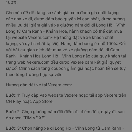
100%.
Cho nên để dễ dàng so sánh giá, xem đánh giá chất lượng
các nhà xe đi, được đảm bảo quyền lợi cao nhất, được hưởng
nhiều ưu đãi giảm giá vé xe giường nằm đôi đi Long Hồ - Vĩnh
Long từ Cam Ranh - Khánh Hòa, hành khách có thể đặt mua
tại website Vexere.com- Hệ thống đặt vé xe khách chất
lượng, và uy tín nhất tại Việt Nam, đảm bảo giữ chỗ 100%. Đối
với bất cứ giao dịch đặt mua vé xe giường nằm đôi đi Cam
Ranh - Khánh Hòa Long Hồ - Vĩnh Long nào của quý khách tại
trang web Vexere.com đều được Vexere cam kết giải quyết
sự cố. Chính sách tặng coupon giảm giá hoặc hoàn tiền sẽ tùy
theo từng trường hợp sự việc.
Hướng dẫn đặt vé tại Vexere.com:
Bước 1: Truy cập vào website Vexere hoặc tải app Vexere trên
CH Play hoặc App Store.
Bước 2: Chọn giường nằm đôi điểm đi, điểm đến, ngày đi, sau
đó chọn “TÌM VÉ XE”.
Bước 3: Chọn hãng xe đi Long Hồ - Vĩnh Long từ Cam Ranh -