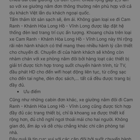
so với xe giường nằm đơn thông thường nên phù hợp với cả
du khách Việt lẫn du khách ngoại quốc.
Tấm thảm lót sàn sạch sẽ, êm ái. Không gian loại xe đi Cam
Ranh - Khánh Hòa Long Hồ - Vĩnh Long được lắp đặt hệ
thống đèn led trang trí cực ấn tượng. Khoang chứa trên loại
xe Cam Ranh - Khánh Hòa Long Hồ - Vĩnh Long này thì rộng
rãi nên hành khách có thể mang theo nhiều hành lý cần thiết
cho chuyến đi. Chuyến đi của hành khách sẽ không còn
nhàm chán với xe phòng nằm đôi bởi hàng loạt các thiết bị
giải trí được tích hợp trong suốt chuyến hành trình, từ TV,
đầu phát HD cho đến wifi hoạt động liên tục, từ cổng sạc
cho đến tai nghe, đèn đọc sách,… tất cả đều được trang bị
đầy đủ.
Ưu điểm
Cũng như những cabin đơn khác, xe giường nằm đôi đi Cam
Ranh - Khánh Hòa Long Hồ - Vĩnh Long cũng được tích hợp
đầy đủ các trang thiết bị, chỉ là khoang xe được thiết kế
rộng hơn, đủ chỗ nghỉ ngơi thoải mái cho hai người. Không
gian đó, ấm áp và dễ chịu chẳng khác chi căn phòng tại
nhà.
Đây quả là tin cực vui với các cặp đôi bởi suốt chuyến hành