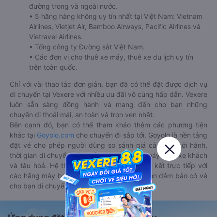
đường trong và ngoài nước.
• 5 hãng hàng không uy tín nhất tại Việt Nam: Vietnam
Airlines, Vietjet Air, Bamboo Airways, Pacific Airlines và
Vietravel Airlines.
• Tổng công ty Đường sắt Việt Nam.
• Các đơn vị cho thuê xe máy, thuê xe du lịch uy tín
trên toàn quốc.
Chỉ với vài thao tác đơn giản, bạn đã có thể đặt được dịch vụ
di chuyển tại Vexere với nhiều ưu đãi vô cùng hấp dẫn. Vexere
luôn sẵn sàng đồng hành và mang đến cho bạn những
chuyến đi thoải mái, an toàn và trọn vẹn nhất.
Bên cạnh đó, bạn có thể tham khảo thêm các phương tiện
khác tại
Goyolo.com
cho chuyến đi sắp tới. Goyolo là nền tảng
đặt vé cho phép người dùng so sánh giá cả, giờ khởi hành,
thời gian di chuyển của nhiều phương tiện máy bay, xe khách
và tàu hoả. Hệ thống của Goyolo được liên kết trực tiếp với
các hãng máy bay, xe khách và tàu hoả, luôn đảm bảo có vé
cho bạn di chuyển.