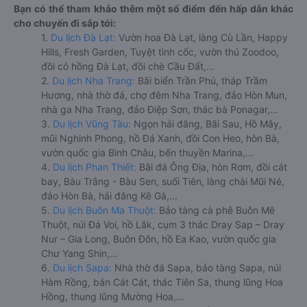
Bạn có thể tham khảo thêm một số điểm đến hấp dẫn khác
cho chuyến đi sắp tới:
1.
Du lịch Đà Lạt:
Vườn hoa Đà Lạt, làng Cù Lần, Happy
Hills, Fresh Garden, Tuyệt tình cốc, vườn thú Zoodoo,
đồi cỏ hồng Đà Lạt, đồi chè Cầu Đất,...
2.
Du lịch Nha Trang:
Bãi biển Trần Phú, tháp Trầm
Hương, nhà thờ đá, chợ đêm Nha Trang, đảo Hòn Mun,
nhà ga Nha Trang, đảo Điệp Sơn, thác bà Ponagar,...
3.
Du lịch Vũng Tàu:
Ngọn hải đăng, Bãi Sau, Hồ Mây,
mũi Nghinh Phong, hồ Đá Xanh, đồi Con Heo, hòn Bà,
vườn quốc gia Bình Châu, bến thuyền Marina,...
4.
Du lịch Phan Thiết:
Bãi đá Ông Địa, hòn Rơm, đồi cát
bay, Bàu Trắng - Bàu Sen, suối Tiên, làng chài Mũi Né,
đảo Hòn Bà, hải đăng Kê Gà,...
5.
Du lịch Buôn Ma Thuột:
Bảo tàng cà phê Buôn Mê
Thuột, núi Đá Voi, hồ Lắk, cụm 3 thác Dray Sap – Dray
Nur – Gia Long, Buôn Đôn, hồ Ea Kao, vườn quốc gia
Chư Yang Shin,...
6.
Du lịch Sapa:
Nhà thờ đá Sapa, bảo tàng Sapa, núi
Hàm Rồng, bản Cát Cát, thác Tiên Sa, thung lũng Hoa
Hồng, thung lũng Mường Hoa,...