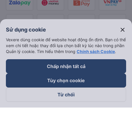
close
Sử dụng cookie
Vexere dùng cookie để website hoạt động ổn định. Bạn có thể
xem chi tiết hoặc thay đổi lựa chọn bất kỳ lúc nào trong phần
Quản lý cookie. Tìm hiểu thêm trong
Chính sách Cookie
.
Chấp nhận tất cả
Tùy chọn cookie
Từ chối
Theo dõi chúng tôi trên
Facebook
Tiktok
Youtube
Công ty TNHH Thương Mại Dịch Vụ Vexere