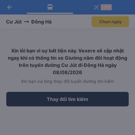
arrow_back
Tải app Vexere ngay!
Tải app Vexere
-30k
Mở app
Mở app
Nhận ưu đãi thành viên độc
-30k/ghế khi đặt vé máy bay qua
quyền
app
Cư Jút
Đông Hà
Chọn ngày
Xin lỗi bạn vì sự bất tiện này. Vexere sẽ cập nhật
ngay khi có thông tin xe Giường nằm đôi hoạt động
trên tuyến đường Cư Jút đi Đông Hà ngày
08/08/2026
Xin bạn vui lòng thay đổi tuyến đường tìm kiếm
Thay đổi tìm kiếm