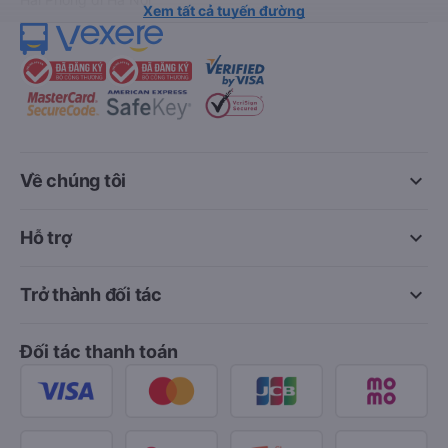
Xem tất cả tuyến đường
keyboard_arrow_down
Về chúng tôi
keyboard_arrow_down
Hỗ trợ
keyboard_arrow_down
Trở thành đối tác
Đối tác thanh toán