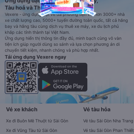
Ứng dụng đặt vé Xe khách, Máy bay,
Tàu hoả và Thuê xe
Vexere - ứng dụng đặt vé đa phương tiện với hơn 3000+ nhà
xe chất lượng cao, 5000+ tuyến đường toàn quốc, tất cả hãng
bay và hãng tàu cùng dịch vụ thuê xe máy, xe du lịch phủ
khắp các tỉnh thành tại Việt Nam.
Ứng dụng hiển thị thông tin đầy đủ, minh bạch cùng vô vàn
tiện ích giúp người dùng so sánh và lựa chọn phương án di
chuyển tiết kiệm, nhanh chóng và phù hợp nhất.
Tải ứng dụng Vexere ngay
Vé xe khách
Vé tàu hỏa
Xe đi Buôn Mê Thuột từ Sài Gòn
Vé tàu Sài Gòn Nha Trang
Xe đi Vũng Tàu từ Sài Gòn
Vé tàu Sài Gòn Phan Thiết