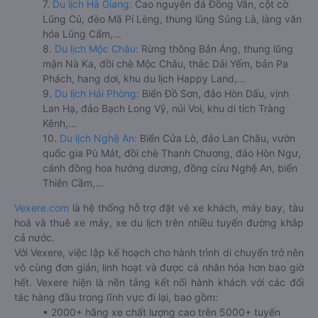
7.
Du lịch Hà Giang:
Cao nguyên đá Đồng Văn, cột cờ
Lũng Cú, đèo Mã Pí Lèng, thung lũng Sủng Là, làng văn
hóa Lũng Cẩm,...
8.
Du lịch Mộc Châu:
Rừng thông Bản Áng, thung lũng
mận Nà Ka, đồi chè Mộc Châu, thác Dải Yếm, bản Pa
Phách, hang dơi, khu du lịch Happy Land,...
9.
Du lịch Hải Phòng:
Biển Đồ Sơn, đảo Hòn Dấu, vịnh
Lan Hạ, đảo Bạch Long Vỹ, núi Voi, khu di tích Tràng
Kênh,...
10.
Du lịch Nghệ An:
Biển Cửa Lò, đảo Lan Châu, vườn
quốc gia Pù Mát, đồi chè Thanh Chương, đảo Hòn Ngư,
cánh đồng hoa hướng dương, đồng cừu Nghệ An, biển
Thiên Cầm,...
Vexere.com
là hệ thống hỗ trợ đặt vé xe khách, máy bay, tàu
hoả và thuê xe máy, xe du lịch trên nhiều tuyến đường khắp
cả nước.
Với Vexere, việc lập kế hoạch cho hành trình di chuyển trở nên
vô cùng đơn giản, linh hoạt và được cá nhân hóa hơn bao giờ
hết. Vexere hiện là nền tảng kết nối hành khách với các đối
tác hàng đầu trong lĩnh vực đi lại, bao gồm:
• 2000+ hãng xe chất lượng cao trên 5000+ tuyến