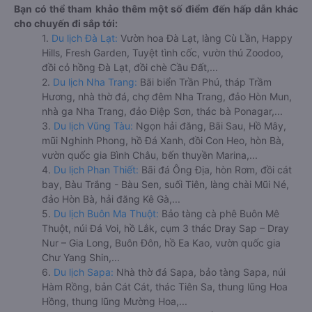
Bạn có thể tham khảo thêm một số điểm đến hấp dẫn khác
cho chuyến đi sắp tới:
1.
Du lịch Đà Lạt:
Vườn hoa Đà Lạt, làng Cù Lần, Happy
Hills, Fresh Garden, Tuyệt tình cốc, vườn thú Zoodoo,
đồi cỏ hồng Đà Lạt, đồi chè Cầu Đất,...
2.
Du lịch Nha Trang:
Bãi biển Trần Phú, tháp Trầm
Hương, nhà thờ đá, chợ đêm Nha Trang, đảo Hòn Mun,
nhà ga Nha Trang, đảo Điệp Sơn, thác bà Ponagar,...
3.
Du lịch Vũng Tàu:
Ngọn hải đăng, Bãi Sau, Hồ Mây,
mũi Nghinh Phong, hồ Đá Xanh, đồi Con Heo, hòn Bà,
vườn quốc gia Bình Châu, bến thuyền Marina,...
4.
Du lịch Phan Thiết:
Bãi đá Ông Địa, hòn Rơm, đồi cát
bay, Bàu Trắng - Bàu Sen, suối Tiên, làng chài Mũi Né,
đảo Hòn Bà, hải đăng Kê Gà,...
5.
Du lịch Buôn Ma Thuột:
Bảo tàng cà phê Buôn Mê
Thuột, núi Đá Voi, hồ Lắk, cụm 3 thác Dray Sap – Dray
Nur – Gia Long, Buôn Đôn, hồ Ea Kao, vườn quốc gia
Chư Yang Shin,...
6.
Du lịch Sapa:
Nhà thờ đá Sapa, bảo tàng Sapa, núi
Hàm Rồng, bản Cát Cát, thác Tiên Sa, thung lũng Hoa
Hồng, thung lũng Mường Hoa,...