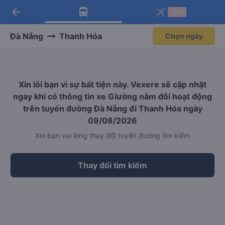
arrow_back
Tải app Vexere ngay!
Tải app Vexere
-30k
Mở app
Mở app
Nhận ưu đãi thành viên độc
-30k/ghế khi đặt vé máy bay qua
quyền
app
Đà Nẵng
Thanh Hóa
Chọn ngày
Xin lỗi bạn vì sự bất tiện này. Vexere sẽ cập nhật
ngay khi có thông tin xe Giường nằm đôi hoạt động
trên tuyến đường Đà Nẵng đi Thanh Hóa ngày
09/08/2026
Xin bạn vui lòng thay đổi tuyến đường tìm kiếm
Thay đổi tìm kiếm