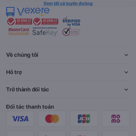
Xem tất cả tuyến đường
keyboard_arrow_down
Về chúng tôi
keyboard_arrow_down
Hỗ trợ
keyboard_arrow_down
Trở thành đối tác
Đối tác thanh toán