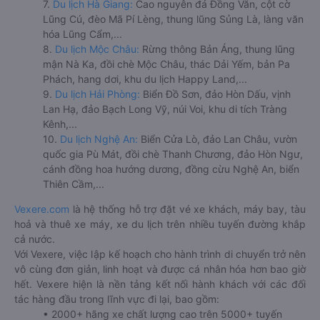
7.
Du lịch Hà Giang:
Cao nguyên đá Đồng Văn, cột cờ
Lũng Cú, đèo Mã Pí Lèng, thung lũng Sủng Là, làng văn
hóa Lũng Cẩm,...
8.
Du lịch Mộc Châu:
Rừng thông Bản Áng, thung lũng
mận Nà Ka, đồi chè Mộc Châu, thác Dải Yếm, bản Pa
Phách, hang dơi, khu du lịch Happy Land,...
9.
Du lịch Hải Phòng:
Biển Đồ Sơn, đảo Hòn Dấu, vịnh
Lan Hạ, đảo Bạch Long Vỹ, núi Voi, khu di tích Tràng
Kênh,...
10.
Du lịch Nghệ An:
Biển Cửa Lò, đảo Lan Châu, vườn
quốc gia Pù Mát, đồi chè Thanh Chương, đảo Hòn Ngư,
cánh đồng hoa hướng dương, đồng cừu Nghệ An, biển
Thiên Cầm,...
Vexere.com
là hệ thống hỗ trợ đặt vé xe khách, máy bay, tàu
hoả và thuê xe máy, xe du lịch trên nhiều tuyến đường khắp
cả nước.
Với Vexere, việc lập kế hoạch cho hành trình di chuyển trở nên
vô cùng đơn giản, linh hoạt và được cá nhân hóa hơn bao giờ
hết. Vexere hiện là nền tảng kết nối hành khách với các đối
tác hàng đầu trong lĩnh vực đi lại, bao gồm:
• 2000+ hãng xe chất lượng cao trên 5000+ tuyến