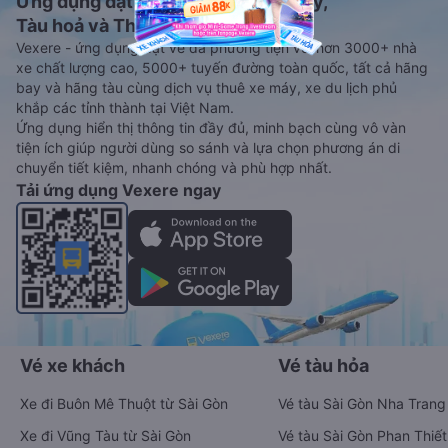
Ứng dụng đặt vé Xe khách, Máy bay,
Tàu hoả và Thuê xe
Vexere - ứng dụng đặt vé đa phương tiện với hơn 3000+ nhà
xe chất lượng cao, 5000+ tuyến đường toàn quốc, tất cả hãng
bay và hãng tàu cùng dịch vụ thuê xe máy, xe du lịch phủ
khắp các tỉnh thành tại Việt Nam.
Ứng dụng hiển thị thông tin đầy đủ, minh bạch cùng vô vàn
tiện ích giúp người dùng so sánh và lựa chọn phương án di
chuyển tiết kiệm, nhanh chóng và phù hợp nhất.
Tải ứng dụng Vexere ngay
Vé xe khách
Vé tàu hỏa
Xe đi Buôn Mê Thuột từ Sài Gòn
Vé tàu Sài Gòn Nha Trang
Xe đi Vũng Tàu từ Sài Gòn
Vé tàu Sài Gòn Phan Thiết