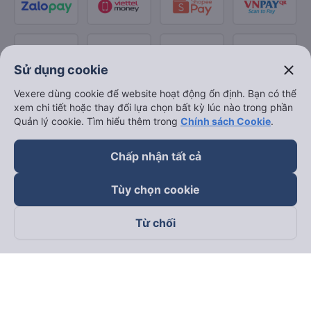
close
Sử dụng cookie
Vexere dùng cookie để website hoạt động ổn định. Bạn có thể
xem chi tiết hoặc thay đổi lựa chọn bất kỳ lúc nào trong phần
Quản lý cookie. Tìm hiểu thêm trong
Chính sách Cookie
.
Chấp nhận tất cả
Tùy chọn cookie
Từ chối
Theo dõi chúng tôi trên
Facebook
Tiktok
Youtube
Công ty TNHH Thương Mại Dịch Vụ Vexere