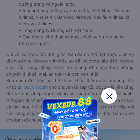
đường trong và ngoài nước.
• 5 hãng hàng không uy tín nhất tại Việt Nam: Vietnam
Airlines, Vietjet Air, Bamboo Airways, Pacific Airlines và
Vietravel Airlines.
• Tổng công ty Đường sắt Việt Nam.
• Các đơn vị cho thuê xe máy, thuê xe du lịch uy tín
trên toàn quốc.
Chỉ với vài thao tác đơn giản, bạn đã có thể đặt được dịch vụ
di chuyển tại Vexere với nhiều ưu đãi vô cùng hấp dẫn. Vexere
luôn sẵn sàng đồng hành và mang đến cho bạn những
chuyến đi thoải mái, an toàn và trọn vẹn nhất.
Bên cạnh đó, bạn có thể tham khảo thêm các phương tiện
khác tại
Goyolo.com
cho chuyến đi sắp tới. Goyolo là nền tảng
đặt vé cho phép người dùng so sánh giá cả, giờ khởi hành,
thời gian di chuyển của nhiều phương tiện máy bay, xe khách
và tàu hoả. Hệ thống của Goyolo được liên kết trực tiếp với
các hãng máy bay, xe khách và tàu hoả, luôn đảm bảo có vé
cho bạn di chuyển.