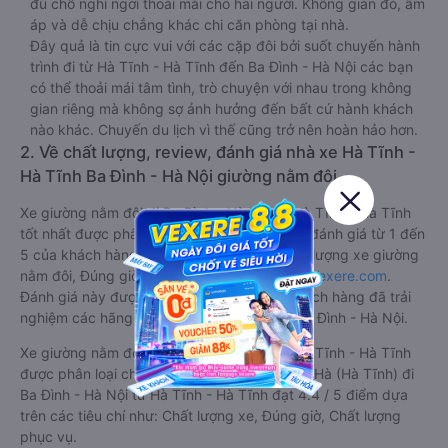
đủ chỗ nghỉ ngơi thoải mái cho hai người. Không gian đó, ấm
áp và dễ chịu chẳng khác chi căn phòng tại nhà.
Đây quả là tin cực vui với các cặp đôi bởi suốt chuyến hành
trình đi từ Hà Tĩnh - Hà Tĩnh đến Ba Đình - Hà Nội các bạn
có thể thoải mái tâm tình, trò chuyện với nhau trong không
gian riêng mà không sợ ảnh hưởng đến bất cứ hành khách
nào khác. Chuyến du lịch vì thế cũng trở nên hoàn hảo hơn.
2. Về chất lượng, review, đánh giá nhà xe Hà Tĩnh -
Hà Tĩnh Ba Đình - Hà Nội giường nằm đôi
Xe giường nằm đôi đi Ba Đình - Hà Nội từ Hà Tĩnh - Hà Tĩnh
tốt nhất được phân loại chất lượng dựa trên đánh giá từ 1 đến
5 của khách hàng với các tiêu chí như: Chất lượng xe giường
nằm đôi, Đúng giờ, Chất lượng phục vụ trên
Vexere.com
.
Đánh giá này được viết trực tiếp bởi các khách hàng đã trải
nghiệm các hãng Xe Hà Tĩnh - Hà Tĩnh đi Ba Đình - Hà Nội.
Xe giường nằm đôi đi Ba Đình - Hà Nội từ Hà Tĩnh - Hà Tĩnh
được phân loại chất lượng tốt nhất là xe Sơn Hà (Hà Tĩnh) đi
Ba Đình - Hà Nội từ Hà Tĩnh - Hà Tĩnh đạt 4.4 / 5 điểm dựa
trên các tiêu chí như: Chất lượng xe, Đúng giờ, Chất lượng
phục vụ.