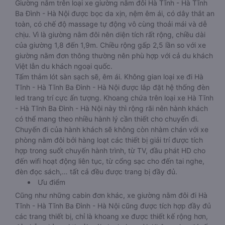
Giường nằm trên loại xe giường nằm đôi Hà Tĩnh - Hà Tĩnh
Ba Đình - Hà Nội được bọc da xịn, nệm êm ái, có dây thắt an
toàn, có chế độ massage tự động vô cùng thoải mái và dễ
chịu. Vì là giường nằm đôi nên diện tích rất rộng, chiều dài
của giường 1,8 đến 1,9m. Chiều rộng gấp 2,5 lần so với xe
giường nằm đơn thông thường nên phù hợp với cả du khách
Việt lẫn du khách ngoại quốc.
Tấm thảm lót sàn sạch sẽ, êm ái. Không gian loại xe đi Hà
Tĩnh - Hà Tĩnh Ba Đình - Hà Nội được lắp đặt hệ thống đèn
led trang trí cực ấn tượng. Khoang chứa trên loại xe Hà Tĩnh
- Hà Tĩnh Ba Đình - Hà Nội này thì rộng rãi nên hành khách
có thể mang theo nhiều hành lý cần thiết cho chuyến đi.
Chuyến đi của hành khách sẽ không còn nhàm chán với xe
phòng nằm đôi bởi hàng loạt các thiết bị giải trí được tích
hợp trong suốt chuyến hành trình, từ TV, đầu phát HD cho
đến wifi hoạt động liên tục, từ cổng sạc cho đến tai nghe,
đèn đọc sách,… tất cả đều được trang bị đầy đủ.
Ưu điểm
Cũng như những cabin đơn khác, xe giường nằm đôi đi Hà
Tĩnh - Hà Tĩnh Ba Đình - Hà Nội cũng được tích hợp đầy đủ
các trang thiết bị, chỉ là khoang xe được thiết kế rộng hơn,