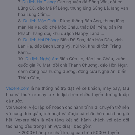
7.
Du lịch Hà Giang:
Cao nguyên đá Đồng Văn, cột cờ
Lũng Cú, đèo Mã Pí Lèng, thung lũng Sủng Là, làng văn
hóa Lũng Cẩm,...
8.
Du lịch Mộc Châu:
Rừng thông Bản Áng, thung lũng
mận Nà Ka, đồi chè Mộc Châu, thác Dải Yếm, bản Pa
Phách, hang dơi, khu du lịch Happy Land,...
9.
Du lịch Hải Phòng:
Biển Đồ Sơn, đảo Hòn Dấu, vịnh
Lan Hạ, đảo Bạch Long Vỹ, núi Voi, khu di tích Tràng
Kênh,...
10.
Du lịch Nghệ An:
Biển Cửa Lò, đảo Lan Châu, vườn
quốc gia Pù Mát, đồi chè Thanh Chương, đảo Hòn Ngư,
cánh đồng hoa hướng dương, đồng cừu Nghệ An, biển
Thiên Cầm,...
Vexere.com
là hệ thống hỗ trợ đặt vé xe khách, máy bay, tàu
hoả và thuê xe máy, xe du lịch trên nhiều tuyến đường khắp
cả nước.
Với Vexere, việc lập kế hoạch cho hành trình di chuyển trở nên
vô cùng đơn giản, linh hoạt và được cá nhân hóa hơn bao giờ
hết. Vexere hiện là nền tảng kết nối hành khách với các đối
tác hàng đầu trong lĩnh vực đi lại, bao gồm:
• 2000+ hãng xe chất lượng cao trên 5000+ tuyến