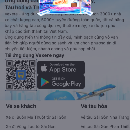
Ứng dụng đặt vé Xe khách, Máy bay,
Tàu hoả và Thuê xe
Vexere - ứng dụng đặt vé đa phương tiện với hơn 3000+ nhà
xe chất lượng cao, 5000+ tuyến đường toàn quốc, tất cả hãng
bay và hãng tàu cùng dịch vụ thuê xe máy, xe du lịch phủ
khắp các tỉnh thành tại Việt Nam.
Ứng dụng hiển thị thông tin đầy đủ, minh bạch cùng vô vàn
tiện ích giúp người dùng so sánh và lựa chọn phương án di
chuyển tiết kiệm, nhanh chóng và phù hợp nhất.
Tải ứng dụng Vexere ngay
Vé xe khách
Vé tàu hỏa
Xe đi Buôn Mê Thuột từ Sài Gòn
Vé tàu Sài Gòn Nha Trang
Xe đi Vũng Tàu từ Sài Gòn
Vé tàu Sài Gòn Phan Thiết