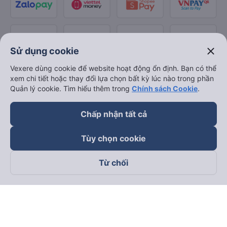
close
Sử dụng cookie
Vexere dùng cookie để website hoạt động ổn định. Bạn có thể
xem chi tiết hoặc thay đổi lựa chọn bất kỳ lúc nào trong phần
Quản lý cookie. Tìm hiểu thêm trong
Chính sách Cookie
.
Chấp nhận tất cả
Tùy chọn cookie
Từ chối
Theo dõi chúng tôi trên
Facebook
Tiktok
Youtube
Công ty TNHH Thương Mại Dịch Vụ Vexere