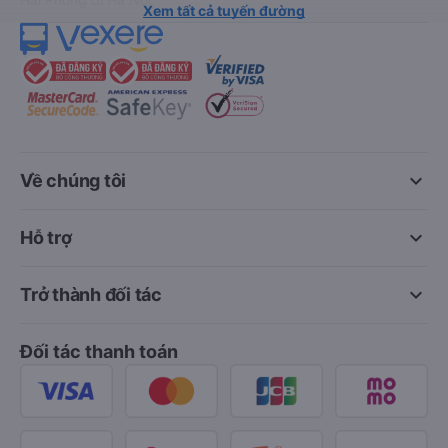
Xem tất cả tuyến đường
keyboard_arrow_down
Về chúng tôi
keyboard_arrow_down
Hỗ trợ
keyboard_arrow_down
Trở thành đối tác
Đối tác thanh toán