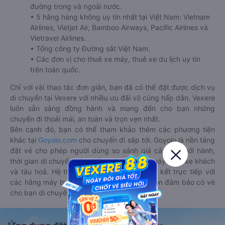
đường trong và ngoài nước.
• 5 hãng hàng không uy tín nhất tại Việt Nam: Vietnam
Airlines, Vietjet Air, Bamboo Airways, Pacific Airlines và
Vietravel Airlines.
• Tổng công ty Đường sắt Việt Nam.
• Các đơn vị cho thuê xe máy, thuê xe du lịch uy tín
trên toàn quốc.
Chỉ với vài thao tác đơn giản, bạn đã có thể đặt được dịch vụ
di chuyển tại Vexere với nhiều ưu đãi vô cùng hấp dẫn. Vexere
luôn sẵn sàng đồng hành và mang đến cho bạn những
chuyến đi thoải mái, an toàn và trọn vẹn nhất.
Bên cạnh đó, bạn có thể tham khảo thêm các phương tiện
khác tại
Goyolo.com
cho chuyến đi sắp tới. Goyolo là nền tảng
đặt vé cho phép người dùng so sánh giá cả, giờ khởi hành,
thời gian di chuyển của nhiều phương tiện máy bay, xe khách
và tàu hoả. Hệ thống của Goyolo được liên kết trực tiếp với
các hãng máy bay, xe khách và tàu hoả, luôn đảm bảo có vé
cho bạn di chuyển.