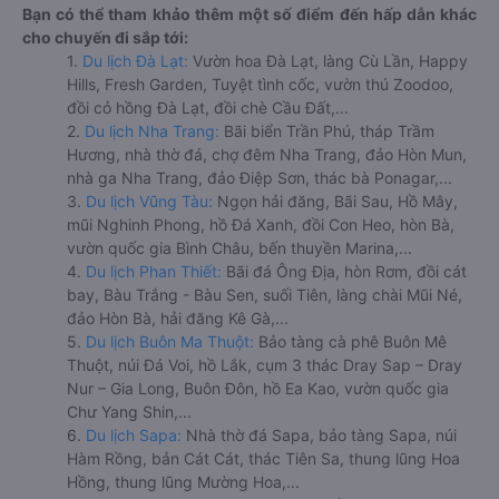
Bạn có thể tham khảo thêm một số điểm đến hấp dẫn khác
cho chuyến đi sắp tới:
1.
Du lịch Đà Lạt:
Vườn hoa Đà Lạt, làng Cù Lần, Happy
Hills, Fresh Garden, Tuyệt tình cốc, vườn thú Zoodoo,
đồi cỏ hồng Đà Lạt, đồi chè Cầu Đất,...
2.
Du lịch Nha Trang:
Bãi biển Trần Phú, tháp Trầm
Hương, nhà thờ đá, chợ đêm Nha Trang, đảo Hòn Mun,
nhà ga Nha Trang, đảo Điệp Sơn, thác bà Ponagar,...
3.
Du lịch Vũng Tàu:
Ngọn hải đăng, Bãi Sau, Hồ Mây,
mũi Nghinh Phong, hồ Đá Xanh, đồi Con Heo, hòn Bà,
vườn quốc gia Bình Châu, bến thuyền Marina,...
4.
Du lịch Phan Thiết:
Bãi đá Ông Địa, hòn Rơm, đồi cát
bay, Bàu Trắng - Bàu Sen, suối Tiên, làng chài Mũi Né,
đảo Hòn Bà, hải đăng Kê Gà,...
5.
Du lịch Buôn Ma Thuột:
Bảo tàng cà phê Buôn Mê
Thuột, núi Đá Voi, hồ Lắk, cụm 3 thác Dray Sap – Dray
Nur – Gia Long, Buôn Đôn, hồ Ea Kao, vườn quốc gia
Chư Yang Shin,...
6.
Du lịch Sapa:
Nhà thờ đá Sapa, bảo tàng Sapa, núi
Hàm Rồng, bản Cát Cát, thác Tiên Sa, thung lũng Hoa
Hồng, thung lũng Mường Hoa,...