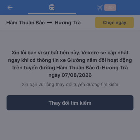
arrow_back
Tải app Vexere ngay!
Tải app Vexere
-30k
Mở app
Mở app
Nhận ưu đãi thành viên độc
-30k/ghế khi đặt vé máy bay qua
quyền
app
Hàm Thuận Bắc
Hương Trà
Chọn ngày
Xin lỗi bạn vì sự bất tiện này. Vexere sẽ cập nhật
ngay khi có thông tin xe Giường nằm đôi hoạt động
trên tuyến đường Hàm Thuận Bắc đi Hương Trà
ngày 07/08/2026
Xin bạn vui lòng thay đổi tuyến đường tìm kiếm
Thay đổi tìm kiếm