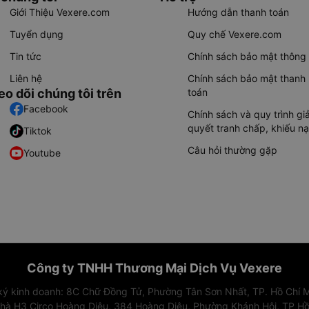
Giới Thiệu Vexere.com
Hướng dẫn thanh toán
Tuyển dụng
Quy chế Vexere.com
Tin tức
Chính sách bảo mật thông 
Liên hệ
Chính sách bảo mật thanh
eo dõi chúng tôi trên
toán
Facebook
Chính sách và quy trình giả
quyết tranh chấp, khiếu nạ
Tiktok
Câu hỏi thường gặp
Youtube
Công ty TNHH Thương Mại Dịch Vụ Vexere
 ký kinh doanh: 8C Chữ Đồng Tử, Phường Tân Sơn Nhất, TP. Hồ Chí M
nhà H3 Circo Hoàng Diệu, 384 Hoàng Diệu, Phường Khánh Hội, TP Hồ