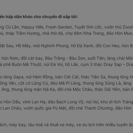
n hấp dẫn khác cho chuyến đi sắp tới:
ng Cù Lần, Happy Hills, Fresh Garden, Tuyệt tình cốc, vườn thú Zoodo
Phú, tháp Trầm Hương, nhà thờ đá, chợ đêm Nha Trang, đảo Hòn Mun,
Bãi Sau, Hồ Mây, mũi Nghinh Phong, hồ Đá Xanh, đồi Con Heo, hòn B
 hòn Rơm, đồi cát bay, Bàu Trắng - Bàu Sen, suối Tiên, làng chài Mũi
à phê Buôn Mê Thuột, núi Đá Voi, hồ Lắk, cụm 3 thác Dray Sap – Dra
o tàng Sapa, núi Hàm Rồng, bản Cát Cát, thác Tiên Sa, thung lũng 
ng Văn, cột cờ Lũng Cú, đèo Mã Pí Lèng, thung lũng Sủng Là, làng 
Áng, thung lũng mận Nà Ka, đồi chè Mộc Châu, thác Dải Yếm, bản P
o Hòn Dấu, vịnh Lan Hạ, đảo Bạch Long Vỹ, núi Voi, khu di tích Tràng
ảo Lan Châu, vườn quốc gia Pù Mát, đồi chè Thanh Chương, đảo Hò
hách, máy bay, tàu hoả và thuê xe máy, xe du lịch trên nhiều tuyến 