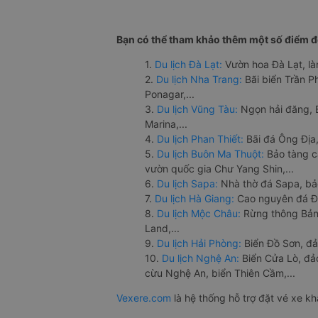
Bạn có thể tham khảo thêm một số điểm đế
1.
Du lịch Đà Lạt:
Vườn hoa Đà Lạt, là
2.
Du lịch Nha Trang:
Bãi biển Trần 
Ponagar,...
3.
Du lịch Vũng Tàu:
Ngọn hải đăng, 
Marina,...
4.
Du lịch Phan Thiết:
Bãi đá Ông Địa,
5.
Du lịch Buôn Ma Thuột:
Bảo tàng c
vườn quốc gia Chư Yang Shin,...
6.
Du lịch Sapa:
Nhà thờ đá Sapa, bả
7.
Du lịch Hà Giang:
Cao nguyên đá Đồ
8.
Du lịch Mộc Châu:
Rừng thông Bản 
Land,...
9.
Du lịch Hải Phòng:
Biển Đồ Sơn, đả
10.
Du lịch Nghệ An:
Biển Cửa Lò, đ
cừu Nghệ An, biển Thiên Cầm,...
Vexere.com
là hệ thống hỗ trợ đặt vé xe k