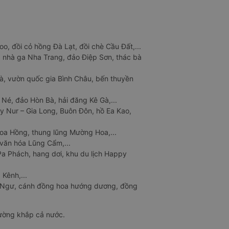
o, đồi cỏ hồng Đà Lạt, đồi chè Cầu Đất,...
 nhà ga Nha Trang, đảo Điệp Sơn, thác bà
à, vườn quốc gia Bình Châu, bến thuyền
 Né, đảo Hòn Bà, hải đăng Kê Gà,...
y Nur – Gia Long, Buôn Đôn, hồ Ea Kao,
Hoa Hồng, thung lũng Mường Hoa,...
văn hóa Lũng Cẩm,...
a Phách, hang dơi, khu du lịch Happy
 Kênh,...
n Ngư, cánh đồng hoa hướng dương, đồng
đường khắp cả nước.