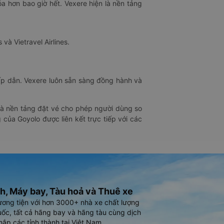
óa hơn bao giờ hết. Vexere hiện là nền tảng
 và Vietravel Airlines.
hấp dẫn. Vexere luôn sẵn sàng đồng hành và
 là nền tảng đặt vé cho phép người dùng so
 của Goyolo được liên kết trực tiếp với các
h, Máy bay, Tàu hoả và Thuê xe
ương tiện với hơn 3000+ nhà xe chất lượng
ốc, tất cả hãng bay và hãng tàu cùng dịch
hắp các tỉnh thành tại Việt Nam.