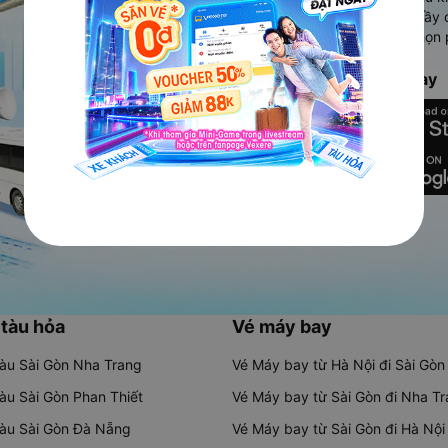
Ứng dụng hiển thị thông tin đầy 
người dùng so sánh và lựa chọn 
chóng và phù hợp nhất.
Tải ứng dụng Vexere ngay
 tàu hỏa
Vé máy bay
tàu Sài Gòn Nha Trang
Vé Máy bay từ Hà Nội đi Sài Gòn
tàu Sài Gòn Phan Thiết
Vé Máy bay từ Sài Gòn đi Nha T
tàu Sài Gòn Đà Nẵng
Vé Máy bay từ Sài Gòn đi Hà Nội