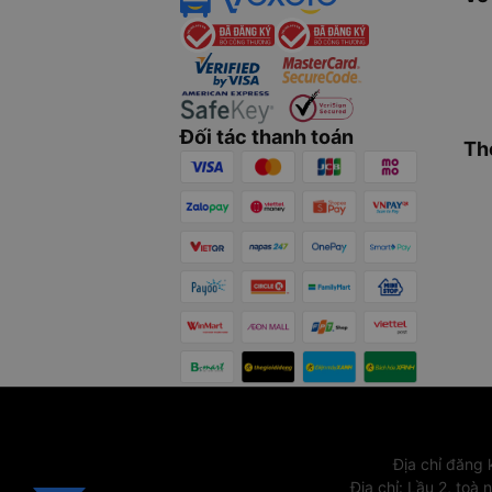
Đối tác thanh toán
Th
Địa chỉ đăng
Địa chỉ
:
Lầu 2, toà 