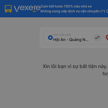
Cam kết hoàn 150% nếu nhà xe

không cung cấp dịch vụ vận chuyển (*)
in
Nơi xuất phát
import_export
Xin lỗi bạn vì sự bất tiện nà
tu