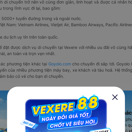
nh di chuyển trở nên vô cùng đơn giản, linh hoạt và được cá nhân h
 trong lĩnh vực đi lại, bao gồm:
n 5000+ tuyến đường trong và ngoài nước.
ệt Nam: Vietnam Airlines, Vietjet Air, Bamboo Airways, Pacific Airlines
 du lịch uy tín trên toàn quốc.
thể đặt được dịch vụ di chuyển tại Vexere với nhiều ưu đãi vô cùng 
i, an toàn và trọn vẹn nhất.
ác phương tiện khác tại
Goyolo.com
cho chuyến đi sắp tới. Goyolo
huyển của nhiều phương tiện máy bay, xe khách và tàu hoả. Hệ thống
đảm bảo có vé cho bạn di chuyển.
Ứng dụng đặt vé Xe khác
Vexere - ứng dụng đặt vé đa ph
cao, 5000+ tuyến đường toàn qu
vụ thuê xe máy, xe du lịch phủ k