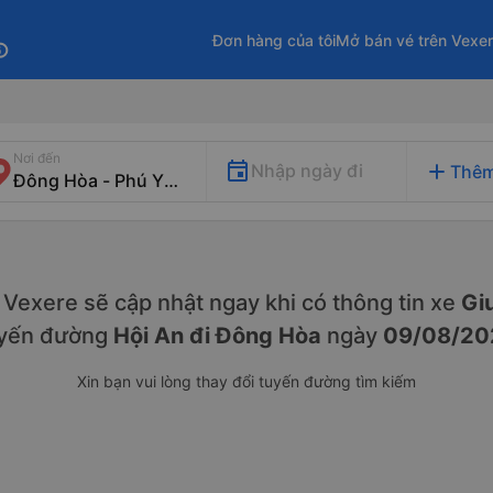
Đơn hàng của tôi
Mở bán vé trên Vexe
fo
Nơi đến
add
Nhập ngày đi
Thêm
y. Vexere sẽ cập nhật ngay khi có thông tin xe
Gi
yến đường
Hội An đi Đông Hòa
ngày
09/08/20
Xin bạn vui lòng thay đổi tuyến đường tìm kiếm