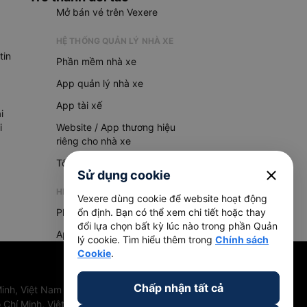
Mở bán vé trên Vexere
HỆ THỐNG QUẢN LÝ NHÀ XE
tin
Phần mềm nhà xe
App quản lý nhà xe
App tài xế
i
i
Website / App thương hiệu
riêng cho nhà xe
Tổng đài AI
close
Sử dụng cookie
HỆ THỐNG QUẢN LÝ HÀNG HOÁ
Vexere dùng cookie để website hoạt động
Phần mềm quản lý hàng hoá
ổn định. Bạn có thể xem chi tiết hoặc thay
đổi lựa chọn bất kỳ lúc nào trong phần Quản
App quản lý hàng hoá
lý cookie. Tìm hiểu thêm trong
Chính sách
Cookie
.
Chấp nhận tất cả
inh, Việt Nam
 Chí Minh, Việt Nam