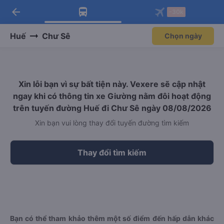
arrow_back
Tải app Vexere ngay!
Tải app Vexere
-30k
Mở app
Mở app
Nhận ưu đãi thành viên độc
-30k/ghế khi đặt vé máy bay qua
quyền
app
Huế
Chư Sê
Chọn ngày
Xin lỗi bạn vì sự bất tiện này. Vexere sẽ cập nhật
ngay khi có thông tin xe Giường nằm đôi hoạt động
trên tuyến đường Huế đi Chư Sê ngày 08/08/2026
Xin bạn vui lòng thay đổi tuyến đường tìm kiếm
Thay đổi tìm kiếm
Bạn có thể tham khảo thêm một số điểm đến hấp dẫn khác