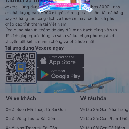
Tàu hoả và Thuê xe
Vexere - ứng dụng đặt vé đa phương tiện với hơn 3000+ nhà
xe chất lượng cao, 5000+ tuyến đường toàn quốc, tất cả hãng
bay và hãng tàu cùng dịch vụ thuê xe máy, xe du lịch phủ
khắp các tỉnh thành tại Việt Nam.
Ứng dụng hiển thị thông tin đầy đủ, minh bạch cùng vô vàn
tiện ích giúp người dùng so sánh và lựa chọn phương án di
chuyển tiết kiệm, nhanh chóng và phù hợp nhất.
Tải ứng dụng Vexere ngay
Vé xe khách
Vé tàu hỏa
Xe đi Buôn Mê Thuột từ Sài Gòn
Vé tàu Sài Gòn Nha Trang
Xe đi Vũng Tàu từ Sài Gòn
Vé tàu Sài Gòn Phan Thiết
Xe đi Nha Trang từ Sài Gòn
Vé tàu Sài Gòn Đà Nẵng