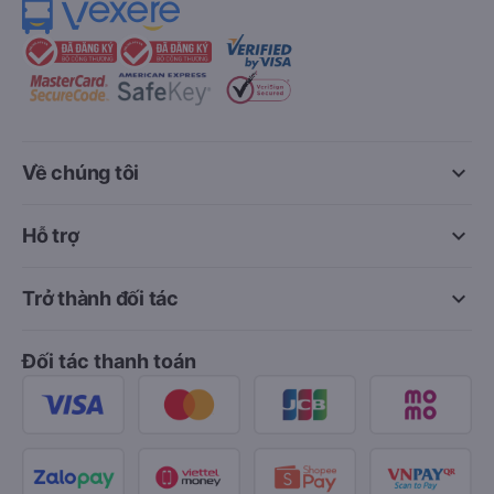
keyboard_arrow_down
Về chúng tôi
keyboard_arrow_down
Hỗ trợ
keyboard_arrow_down
Trở thành đối tác
Đối tác thanh toán