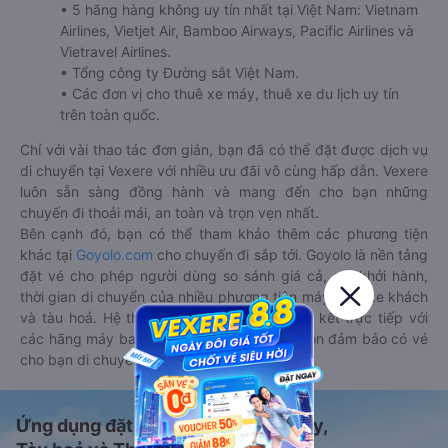
• 5 hãng hàng không uy tín nhất tại Việt Nam: Vietnam
Airlines, Vietjet Air, Bamboo Airways, Pacific Airlines và
Vietravel Airlines.
• Tổng công ty Đường sắt Việt Nam.
• Các đơn vị cho thuê xe máy, thuê xe du lịch uy tín
trên toàn quốc.
Chỉ với vài thao tác đơn giản, bạn đã có thể đặt được dịch vụ
di chuyển tại Vexere với nhiều ưu đãi vô cùng hấp dẫn. Vexere
luôn sẵn sàng đồng hành và mang đến cho bạn những
chuyến đi thoải mái, an toàn và trọn vẹn nhất.
Bên cạnh đó, bạn có thể tham khảo thêm các phương tiện
khác tại
Goyolo.com
cho chuyến đi sắp tới. Goyolo là nền tảng
đặt vé cho phép người dùng so sánh giá cả, giờ khởi hành,
thời gian di chuyển của nhiều phương tiện máy bay, xe khách
và tàu hoả. Hệ thống của Goyolo được liên kết trực tiếp với
các hãng máy bay, xe khách và tàu hoả, luôn đảm bảo có vé
cho bạn di chuyển.
Ứng dụng đặt vé Xe khách, Máy bay,