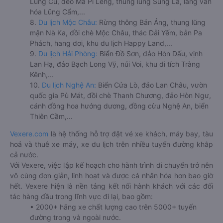
Lũng Cú, đèo Mã Pí Lèng, thung lũng Sủng Là, làng văn
hóa Lũng Cẩm,...
8.
Du lịch Mộc Châu:
Rừng thông Bản Áng, thung lũng
mận Nà Ka, đồi chè Mộc Châu, thác Dải Yếm, bản Pa
Phách, hang dơi, khu du lịch Happy Land,...
9.
Du lịch Hải Phòng:
Biển Đồ Sơn, đảo Hòn Dấu, vịnh
Lan Hạ, đảo Bạch Long Vỹ, núi Voi, khu di tích Tràng
Kênh,...
10.
Du lịch Nghệ An:
Biển Cửa Lò, đảo Lan Châu, vườn
quốc gia Pù Mát, đồi chè Thanh Chương, đảo Hòn Ngư,
cánh đồng hoa hướng dương, đồng cừu Nghệ An, biển
Thiên Cầm,...
Vexere.com
là hệ thống hỗ trợ đặt vé xe khách, máy bay, tàu
hoả và thuê xe máy, xe du lịch trên nhiều tuyến đường khắp
cả nước.
Với Vexere, việc lập kế hoạch cho hành trình di chuyển trở nên
vô cùng đơn giản, linh hoạt và được cá nhân hóa hơn bao giờ
hết. Vexere hiện là nền tảng kết nối hành khách với các đối
tác hàng đầu trong lĩnh vực đi lại, bao gồm:
• 2000+ hãng xe chất lượng cao trên 5000+ tuyến
đường trong và ngoài nước.