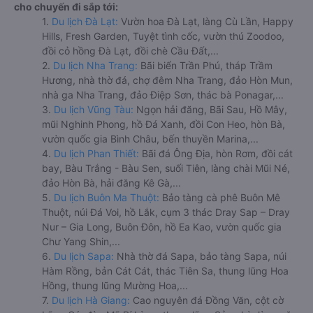
cho chuyến đi sắp tới:
1.
Du lịch Đà Lạt:
Vườn hoa Đà Lạt, làng Cù Lần, Happy
Hills, Fresh Garden, Tuyệt tình cốc, vườn thú Zoodoo,
đồi cỏ hồng Đà Lạt, đồi chè Cầu Đất,...
2.
Du lịch Nha Trang:
Bãi biển Trần Phú, tháp Trầm
Hương, nhà thờ đá, chợ đêm Nha Trang, đảo Hòn Mun,
nhà ga Nha Trang, đảo Điệp Sơn, thác bà Ponagar,...
3.
Du lịch Vũng Tàu:
Ngọn hải đăng, Bãi Sau, Hồ Mây,
mũi Nghinh Phong, hồ Đá Xanh, đồi Con Heo, hòn Bà,
vườn quốc gia Bình Châu, bến thuyền Marina,...
4.
Du lịch Phan Thiết:
Bãi đá Ông Địa, hòn Rơm, đồi cát
bay, Bàu Trắng - Bàu Sen, suối Tiên, làng chài Mũi Né,
đảo Hòn Bà, hải đăng Kê Gà,...
5.
Du lịch Buôn Ma Thuột:
Bảo tàng cà phê Buôn Mê
Thuột, núi Đá Voi, hồ Lắk, cụm 3 thác Dray Sap – Dray
Nur – Gia Long, Buôn Đôn, hồ Ea Kao, vườn quốc gia
Chư Yang Shin,...
6.
Du lịch Sapa:
Nhà thờ đá Sapa, bảo tàng Sapa, núi
Hàm Rồng, bản Cát Cát, thác Tiên Sa, thung lũng Hoa
Hồng, thung lũng Mường Hoa,...
7.
Du lịch Hà Giang:
Cao nguyên đá Đồng Văn, cột cờ