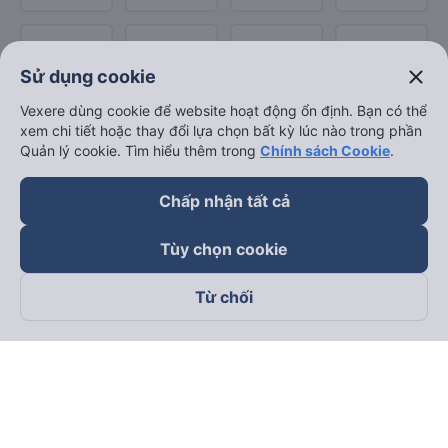
close
Sử dụng cookie
Vexere dùng cookie để website hoạt động ổn định. Bạn có thể
xem chi tiết hoặc thay đổi lựa chọn bất kỳ lúc nào trong phần
Quản lý cookie. Tìm hiểu thêm trong
Chính sách Cookie
.
Chấp nhận tất cả
Tùy chọn cookie
Từ chối
Theo dõi chúng tôi trên
Facebook
Tiktok
Youtube
Công ty TNHH Thương Mại Dịch Vụ Vexere