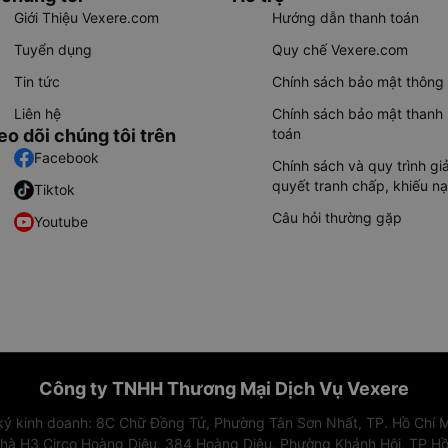
Giới Thiệu Vexere.com
Hướng dẫn thanh toán
Tuyển dụng
Quy chế Vexere.com
Tin tức
Chính sách bảo mật thông 
Liên hệ
Chính sách bảo mật thanh
eo dõi chúng tôi trên
toán
Facebook
Chính sách và quy trình giả
quyết tranh chấp, khiếu nạ
Tiktok
Câu hỏi thường gặp
Youtube
Công ty TNHH Thương Mại Dịch Vụ Vexere
 ký kinh doanh: 8C Chữ Đồng Tử, Phường Tân Sơn Nhất, TP. Hồ Chí M
nhà H3 Circo Hoàng Diệu, 384 Hoàng Diệu, Phường Khánh Hội, TP Hồ