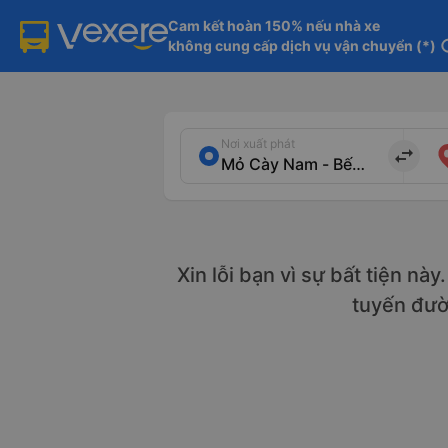
Cam kết hoàn 150% nếu nhà xe

không cung cấp dịch vụ vận chuyển (*)
in
Nơi xuất phát
import_export
Xin lỗi bạn vì sự bất tiện nà
tuyến đư