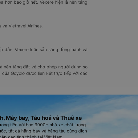
óa hơn bao giờ hết. Vexere hiện là nền tảng
 và Vietravel Airlines.
hấp dẫn. Vexere luôn sẵn sàng đồng hành và
 là nền tảng đặt vé cho phép người dùng so
 của Goyolo được liên kết trực tiếp với các
h, Máy bay, Tàu hoả và Thuê xe
ương tiện với hơn 3000+ nhà xe chất lượng
ốc, tất cả hãng bay và hãng tàu cùng dịch
hắp các tỉnh thành tại Việt Nam.