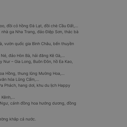
o, đồi cỏ hồng Đà Lạt, đồi chè Cầu Đất,...
 nhà ga Nha Trang, đảo Điệp Sơn, thác bà
à, vườn quốc gia Bình Châu, bến thuyền
 Né, đảo Hòn Bà, hải đăng Kê Gà,...
y Nur – Gia Long, Buôn Đôn, hồ Ea Kao,
Hoa Hồng, thung lũng Mường Hoa,...
văn hóa Lũng Cẩm,...
a Phách, hang dơi, khu du lịch Happy
 Kênh,...
n Ngư, cánh đồng hoa hướng dương, đồng
đường khắp cả nước.