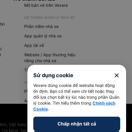
Mở bán vé trên Vexere
HỆ THỐNG QUẢN LÝ NHÀ XE
tin
Phần mềm nhà xe
App quản lý nhà xe
App tài xế
i
i
Website / App thương hiệu
riêng cho nhà xe
Tổng đài AI
close
Sử dụng cookie
HỆ THỐNG QUẢN LÝ HÀNG HOÁ
Vexere dùng cookie để website hoạt động
Phần mềm quản lý hàng hoá
ổn định. Bạn có thể xem chi tiết hoặc thay
đổi lựa chọn bất kỳ lúc nào trong phần Quản
App quản lý hàng hoá
lý cookie. Tìm hiểu thêm trong
Chính sách
Cookie
.
Chấp nhận tất cả
inh, Việt Nam
 Chí Minh, Việt Nam