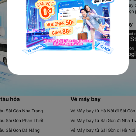
Ứng dụng hiển thị thông tin đầy 
người dùng so sánh và lựa chọn 
chóng và phù hợp nhất.
Tải ứng dụng Vexere ngay
 tàu hỏa
Vé máy bay
tàu Sài Gòn Nha Trang
Vé Máy bay từ Hà Nội đi Sài Gòn
tàu Sài Gòn Phan Thiết
Vé Máy bay từ Sài Gòn đi Nha T
tàu Sài Gòn Đà Nẵng
Vé Máy bay từ Sài Gòn đi Hà Nội