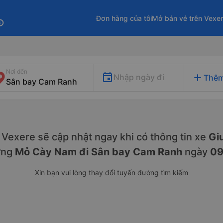
Đơn hàng của tôi
Mở bán vé trên Vexe
fo
Nơi đến
add
Nhập ngày đi
Thêm
y. Vexere sẽ cập nhật ngay khi có thông tin xe
Gi
ờng
Mỏ Cày Nam đi Sân bay Cam Ranh
ngày
09
Xin bạn vui lòng thay đổi tuyến đường tìm kiếm