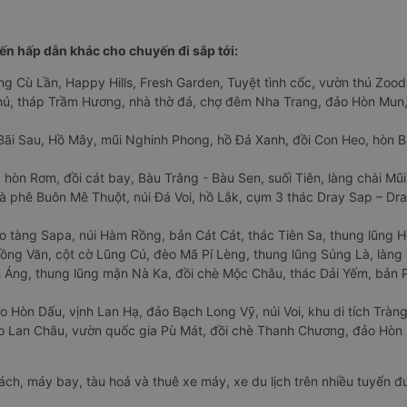
n hấp dẫn khác cho chuyến đi sắp tới:
ng Cù Lần, Happy Hills, Fresh Garden, Tuyệt tình cốc, vườn thú Zoodo
Phú, tháp Trầm Hương, nhà thờ đá, chợ đêm Nha Trang, đảo Hòn Mun,
Bãi Sau, Hồ Mây, mũi Nghinh Phong, hồ Đá Xanh, đồi Con Heo, hòn B
 hòn Rơm, đồi cát bay, Bàu Trắng - Bàu Sen, suối Tiên, làng chài Mũi
à phê Buôn Mê Thuột, núi Đá Voi, hồ Lắk, cụm 3 thác Dray Sap – Dra
o tàng Sapa, núi Hàm Rồng, bản Cát Cát, thác Tiên Sa, thung lũng 
ng Văn, cột cờ Lũng Cú, đèo Mã Pí Lèng, thung lũng Sủng Là, làng 
Áng, thung lũng mận Nà Ka, đồi chè Mộc Châu, thác Dải Yếm, bản P
o Hòn Dấu, vịnh Lan Hạ, đảo Bạch Long Vỹ, núi Voi, khu di tích Tràng
ảo Lan Châu, vườn quốc gia Pù Mát, đồi chè Thanh Chương, đảo Hò
hách, máy bay, tàu hoả và thuê xe máy, xe du lịch trên nhiều tuyến 