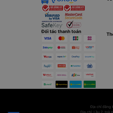
Đối tác thanh toán
Th
Địa chỉ đăng
Địa chỉ
:
Lầu 2, toà 