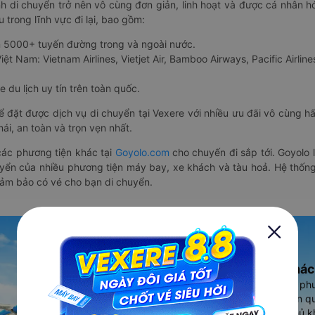
nh di chuyển trở nên vô cùng đơn giản, linh hoạt và được cá nhân h
 trong lĩnh vực đi lại, bao gồm:
n 5000+ tuyến đường trong và ngoài nước.
ệt Nam: Vietnam Airlines, Vietjet Air, Bamboo Airways, Pacific Airlines
 du lịch uy tín trên toàn quốc.
thể đặt được dịch vụ di chuyển tại Vexere với nhiều ưu đãi vô cùng 
i, an toàn và trọn vẹn nhất.
ác phương tiện khác tại
Goyolo.com
cho chuyến đi sắp tới. Goyolo
huyển của nhiều phương tiện máy bay, xe khách và tàu hoả. Hệ thống
đảm bảo có vé cho bạn di chuyển.
Ứng dụng đặt vé Xe khác
Vexere - ứng dụng đặt vé đa ph
cao, 5000+ tuyến đường toàn qu
vụ thuê xe máy, xe du lịch phủ k