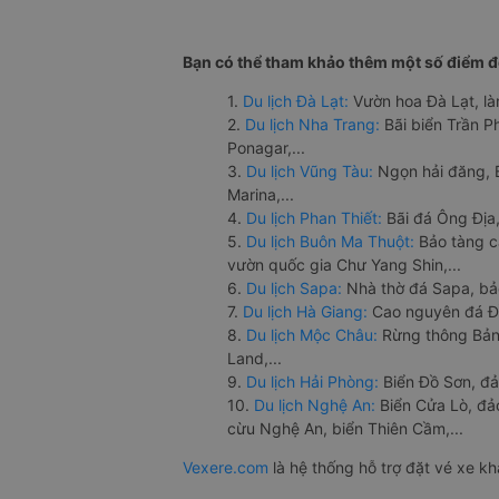
Bạn có thể tham khảo thêm một số điểm đế
1.
Du lịch Đà Lạt:
Vườn hoa Đà Lạt, là
2.
Du lịch Nha Trang:
Bãi biển Trần 
Ponagar,...
3.
Du lịch Vũng Tàu:
Ngọn hải đăng, 
Marina,...
4.
Du lịch Phan Thiết:
Bãi đá Ông Địa,
5.
Du lịch Buôn Ma Thuột:
Bảo tàng c
vườn quốc gia Chư Yang Shin,...
6.
Du lịch Sapa:
Nhà thờ đá Sapa, bả
7.
Du lịch Hà Giang:
Cao nguyên đá Đồ
8.
Du lịch Mộc Châu:
Rừng thông Bản 
Land,...
9.
Du lịch Hải Phòng:
Biển Đồ Sơn, đả
10.
Du lịch Nghệ An:
Biển Cửa Lò, đ
cừu Nghệ An, biển Thiên Cầm,...
Vexere.com
là hệ thống hỗ trợ đặt vé xe k