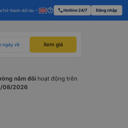
help_outline
phone
Hotline 24/7
Đăng nhập
re
Trở thành đối tác
arrow_drop_down
Xem giá
 ngày về
ường nằm đôi
hoạt động trên
/08/2026