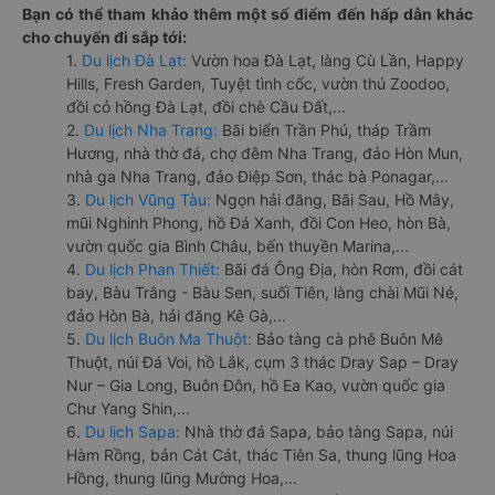
Bạn có thể tham khảo thêm một số điểm đến hấp dẫn khác
cho chuyến đi sắp tới:
1.
Du lịch Đà Lạt:
Vườn hoa Đà Lạt, làng Cù Lần, Happy
Hills, Fresh Garden, Tuyệt tình cốc, vườn thú Zoodoo,
đồi cỏ hồng Đà Lạt, đồi chè Cầu Đất,...
2.
Du lịch Nha Trang:
Bãi biển Trần Phú, tháp Trầm
Hương, nhà thờ đá, chợ đêm Nha Trang, đảo Hòn Mun,
nhà ga Nha Trang, đảo Điệp Sơn, thác bà Ponagar,...
3.
Du lịch Vũng Tàu:
Ngọn hải đăng, Bãi Sau, Hồ Mây,
mũi Nghinh Phong, hồ Đá Xanh, đồi Con Heo, hòn Bà,
vườn quốc gia Bình Châu, bến thuyền Marina,...
4.
Du lịch Phan Thiết:
Bãi đá Ông Địa, hòn Rơm, đồi cát
bay, Bàu Trắng - Bàu Sen, suối Tiên, làng chài Mũi Né,
đảo Hòn Bà, hải đăng Kê Gà,...
5.
Du lịch Buôn Ma Thuột:
Bảo tàng cà phê Buôn Mê
Thuột, núi Đá Voi, hồ Lắk, cụm 3 thác Dray Sap – Dray
Nur – Gia Long, Buôn Đôn, hồ Ea Kao, vườn quốc gia
Chư Yang Shin,...
6.
Du lịch Sapa:
Nhà thờ đá Sapa, bảo tàng Sapa, núi
Hàm Rồng, bản Cát Cát, thác Tiên Sa, thung lũng Hoa
Hồng, thung lũng Mường Hoa,...