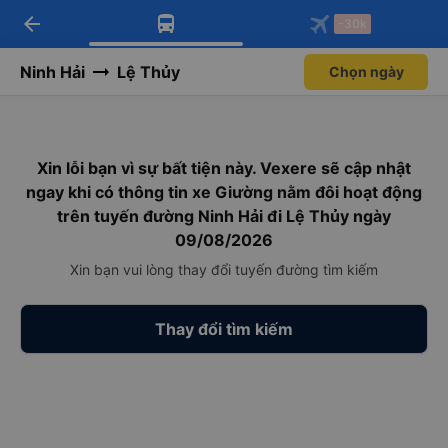
arrow_back
Tải app Vexere ngay!
Tải app Vexere
-30k
Mở app
Mở app
Nhận ưu đãi thành viên độc
-30k/ghế khi đặt vé máy bay qua
quyền
app
Ninh Hải
Lệ Thủy
Chọn ngày
Xin lỗi bạn vì sự bất tiện này. Vexere sẽ cập nhật
ngay khi có thông tin xe Giường nằm đôi hoạt động
trên tuyến đường Ninh Hải đi Lệ Thủy ngày
09/08/2026
Xin bạn vui lòng thay đổi tuyến đường tìm kiếm
Thay đổi tìm kiếm