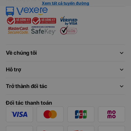
Xem tất cả tuyến đường
keyboard_arrow_down
Về chúng tôi
keyboard_arrow_down
Hỗ trợ
keyboard_arrow_down
Trở thành đối tác
Đối tác thanh toán