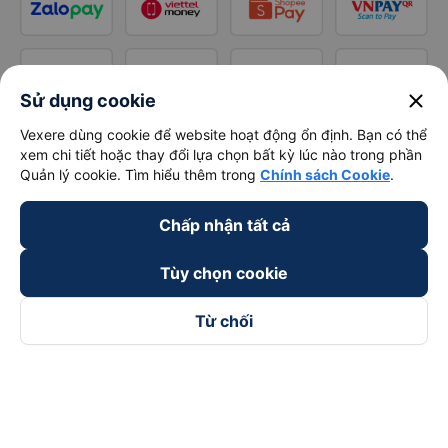
close
Sử dụng cookie
Vexere dùng cookie để website hoạt động ổn định. Bạn có thể
xem chi tiết hoặc thay đổi lựa chọn bất kỳ lúc nào trong phần
Quản lý cookie. Tìm hiểu thêm trong
Chính sách Cookie
.
Chấp nhận tất cả
Tùy chọn cookie
Từ chối
Theo dõi chúng tôi trên
Facebook
Tiktok
Youtube
Công ty TNHH Thương Mại Dịch Vụ Vexere