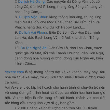
7.
Du lịch Hà Giang:
Cao nguyên đá Đồng Văn, cột cờ
Lũng Cú, đèo Mã Pí Lèng, thung lũng Sủng Là, làng văn
hóa Lũng Cẩm,...
8.
Du lịch Mộc Châu:
Rừng thông Bản Áng, thung lũng
mận Nà Ka, đồi chè Mộc Châu, thác Dải Yếm, bản Pa
Phách, hang dơi, khu du lịch Happy Land,...
9.
Du lịch Hải Phòng:
Biển Đồ Sơn, đảo Hòn Dấu, vịnh
Lan Hạ, đảo Bạch Long Vỹ, núi Voi, khu di tích Tràng
Kênh,...
10.
Du lịch Nghệ An:
Biển Cửa Lò, đảo Lan Châu, vườn
quốc gia Pù Mát, đồi chè Thanh Chương, đảo Hòn Ngư,
cánh đồng hoa hướng dương, đồng cừu Nghệ An, biển
Thiên Cầm,...
Vexere.com
là hệ thống hỗ trợ đặt vé xe khách, máy bay, tàu
hoả và thuê xe máy, xe du lịch trên nhiều tuyến đường khắp
cả nước.
Với Vexere, việc lập kế hoạch cho hành trình di chuyển trở nên
vô cùng đơn giản, linh hoạt và được cá nhân hóa hơn bao giờ
hết. Vexere hiện là nền tảng kết nối hành khách với các đối
tác hàng đầu trong lĩnh vực đi lại, bao gồm:
• 2000+ hãng xe chất lượng cao trên 5000+ tuyến