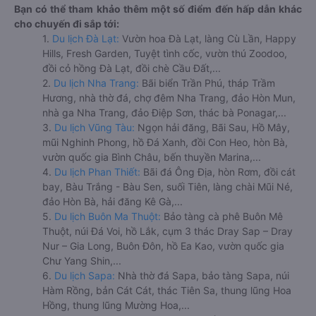
Bạn có thể tham khảo thêm một số điểm đến hấp dẫn khác
cho chuyến đi sắp tới:
1.
Du lịch Đà Lạt:
Vườn hoa Đà Lạt, làng Cù Lần, Happy
Hills, Fresh Garden, Tuyệt tình cốc, vườn thú Zoodoo,
đồi cỏ hồng Đà Lạt, đồi chè Cầu Đất,...
2.
Du lịch Nha Trang:
Bãi biển Trần Phú, tháp Trầm
Hương, nhà thờ đá, chợ đêm Nha Trang, đảo Hòn Mun,
nhà ga Nha Trang, đảo Điệp Sơn, thác bà Ponagar,...
3.
Du lịch Vũng Tàu:
Ngọn hải đăng, Bãi Sau, Hồ Mây,
mũi Nghinh Phong, hồ Đá Xanh, đồi Con Heo, hòn Bà,
vườn quốc gia Bình Châu, bến thuyền Marina,...
4.
Du lịch Phan Thiết:
Bãi đá Ông Địa, hòn Rơm, đồi cát
bay, Bàu Trắng - Bàu Sen, suối Tiên, làng chài Mũi Né,
đảo Hòn Bà, hải đăng Kê Gà,...
5.
Du lịch Buôn Ma Thuột:
Bảo tàng cà phê Buôn Mê
Thuột, núi Đá Voi, hồ Lắk, cụm 3 thác Dray Sap – Dray
Nur – Gia Long, Buôn Đôn, hồ Ea Kao, vườn quốc gia
Chư Yang Shin,...
6.
Du lịch Sapa:
Nhà thờ đá Sapa, bảo tàng Sapa, núi
Hàm Rồng, bản Cát Cát, thác Tiên Sa, thung lũng Hoa
Hồng, thung lũng Mường Hoa,...