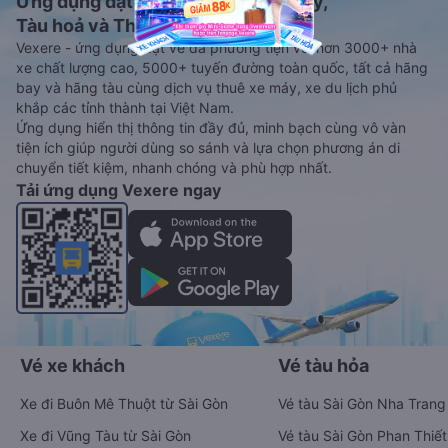
Ứng dụng đặt vé Xe khách, Máy bay,
Tàu hoả và Thuê xe
Vexere - ứng dụng đặt vé đa phương tiện với hơn 3000+ nhà
xe chất lượng cao, 5000+ tuyến đường toàn quốc, tất cả hãng
bay và hãng tàu cùng dịch vụ thuê xe máy, xe du lịch phủ
khắp các tỉnh thành tại Việt Nam.
Ứng dụng hiển thị thông tin đầy đủ, minh bạch cùng vô vàn
tiện ích giúp người dùng so sánh và lựa chọn phương án di
chuyển tiết kiệm, nhanh chóng và phù hợp nhất.
Tải ứng dụng Vexere ngay
Vé xe khách
Vé tàu hỏa
Xe đi Buôn Mê Thuột từ Sài Gòn
Vé tàu Sài Gòn Nha Trang
Xe đi Vũng Tàu từ Sài Gòn
Vé tàu Sài Gòn Phan Thiết