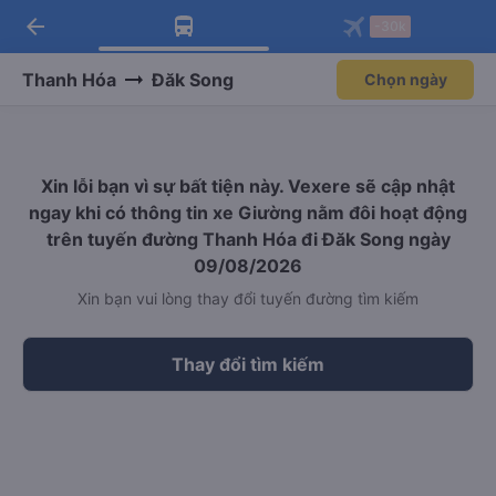
arrow_back
Tải app Vexere ngay!
Tải app Vexere
-30k
Mở app
Mở app
Nhận ưu đãi thành viên độc
-30k/ghế khi đặt vé máy bay qua
quyền
app
Thanh Hóa
Đăk Song
Chọn ngày
Xin lỗi bạn vì sự bất tiện này. Vexere sẽ cập nhật
ngay khi có thông tin xe Giường nằm đôi hoạt động
trên tuyến đường Thanh Hóa đi Đăk Song ngày
09/08/2026
Xin bạn vui lòng thay đổi tuyến đường tìm kiếm
Thay đổi tìm kiếm