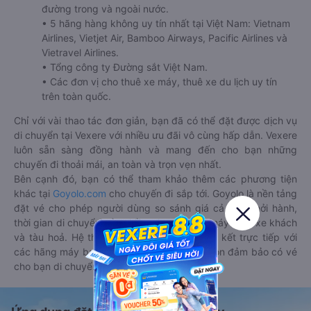
đường trong và ngoài nước.
• 5 hãng hàng không uy tín nhất tại Việt Nam: Vietnam
Airlines, Vietjet Air, Bamboo Airways, Pacific Airlines và
Vietravel Airlines.
• Tổng công ty Đường sắt Việt Nam.
• Các đơn vị cho thuê xe máy, thuê xe du lịch uy tín
trên toàn quốc.
Chỉ với vài thao tác đơn giản, bạn đã có thể đặt được dịch vụ
di chuyển tại Vexere với nhiều ưu đãi vô cùng hấp dẫn. Vexere
luôn sẵn sàng đồng hành và mang đến cho bạn những
chuyến đi thoải mái, an toàn và trọn vẹn nhất.
Bên cạnh đó, bạn có thể tham khảo thêm các phương tiện
khác tại
Goyolo.com
cho chuyến đi sắp tới. Goyolo là nền tảng
đặt vé cho phép người dùng so sánh giá cả, giờ khởi hành,
thời gian di chuyển của nhiều phương tiện máy bay, xe khách
và tàu hoả. Hệ thống của Goyolo được liên kết trực tiếp với
các hãng máy bay, xe khách và tàu hoả, luôn đảm bảo có vé
cho bạn di chuyển.