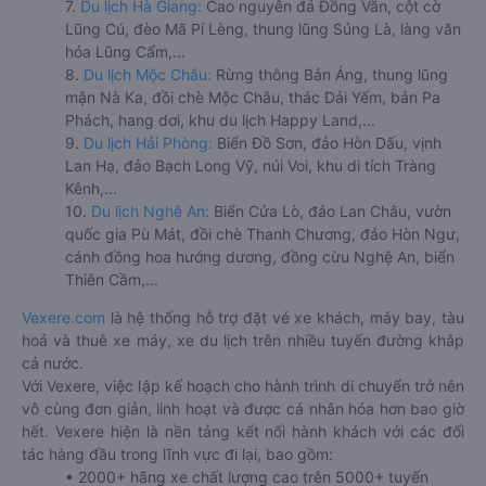
7.
Du lịch Hà Giang:
Cao nguyên đá Đồng Văn, cột cờ
Lũng Cú, đèo Mã Pí Lèng, thung lũng Sủng Là, làng văn
hóa Lũng Cẩm,...
8.
Du lịch Mộc Châu:
Rừng thông Bản Áng, thung lũng
mận Nà Ka, đồi chè Mộc Châu, thác Dải Yếm, bản Pa
Phách, hang dơi, khu du lịch Happy Land,...
9.
Du lịch Hải Phòng:
Biển Đồ Sơn, đảo Hòn Dấu, vịnh
Lan Hạ, đảo Bạch Long Vỹ, núi Voi, khu di tích Tràng
Kênh,...
10.
Du lịch Nghệ An:
Biển Cửa Lò, đảo Lan Châu, vườn
quốc gia Pù Mát, đồi chè Thanh Chương, đảo Hòn Ngư,
cánh đồng hoa hướng dương, đồng cừu Nghệ An, biển
Thiên Cầm,...
Vexere.com
là hệ thống hỗ trợ đặt vé xe khách, máy bay, tàu
hoả và thuê xe máy, xe du lịch trên nhiều tuyến đường khắp
cả nước.
Với Vexere, việc lập kế hoạch cho hành trình di chuyển trở nên
vô cùng đơn giản, linh hoạt và được cá nhân hóa hơn bao giờ
hết. Vexere hiện là nền tảng kết nối hành khách với các đối
tác hàng đầu trong lĩnh vực đi lại, bao gồm:
• 2000+ hãng xe chất lượng cao trên 5000+ tuyến