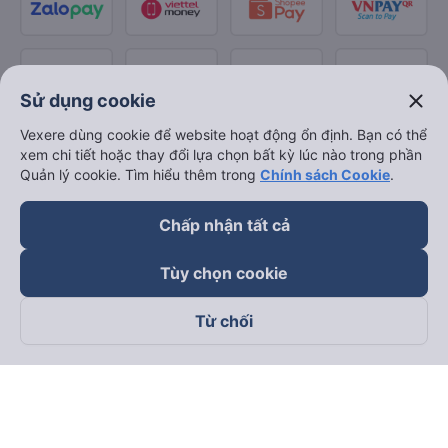
close
Sử dụng cookie
Vexere dùng cookie để website hoạt động ổn định. Bạn có thể
xem chi tiết hoặc thay đổi lựa chọn bất kỳ lúc nào trong phần
Quản lý cookie. Tìm hiểu thêm trong
Chính sách Cookie
.
Chấp nhận tất cả
Tùy chọn cookie
Từ chối
Theo dõi chúng tôi trên
Facebook
Tiktok
Youtube
Công ty TNHH Thương Mại Dịch Vụ Vexere