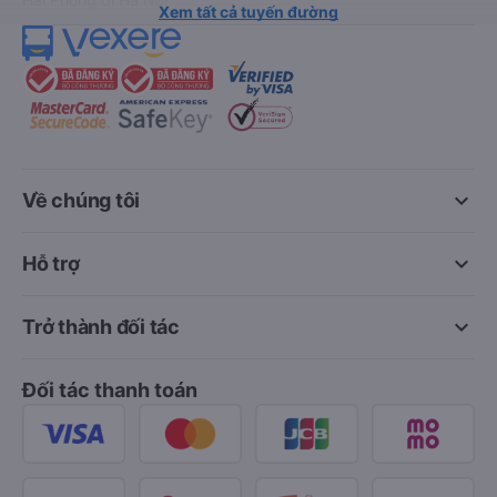
Xem tất cả tuyến đường
keyboard_arrow_down
Về chúng tôi
keyboard_arrow_down
Hỗ trợ
keyboard_arrow_down
Trở thành đối tác
Đối tác thanh toán