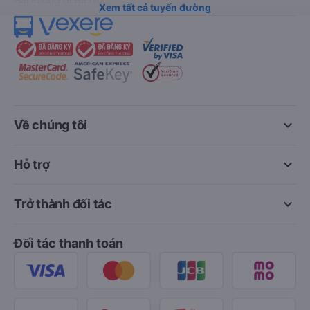
Xem tất cả tuyến đường
keyboard_arrow_down
Về chúng tôi
keyboard_arrow_down
Hỗ trợ
keyboard_arrow_down
Trở thành đối tác
Đối tác thanh toán