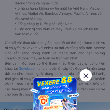
đường trong và ngoài nước.
• 5 hãng hàng không uy tín nhất tại Việt Nam: Vietnam
Airlines, Vietjet Air, Bamboo Airways, Pacific Airlines và
Vietravel Airlines.
• Tổng công ty Đường sắt Việt Nam.
• Các đơn vị cho thuê xe máy, thuê xe du lịch uy tín
trên toàn quốc.
Chỉ với vài thao tác đơn giản, bạn đã có thể đặt được dịch vụ
di chuyển tại Vexere với nhiều ưu đãi vô cùng hấp dẫn. Vexere
luôn sẵn sàng đồng hành và mang đến cho bạn những
chuyến đi thoải mái, an toàn và trọn vẹn nhất.
Bên cạnh đó, bạn có thể tham khảo thêm các phương tiện
khác tại
Goyolo.com
cho chuyến đi sắp tới. Goyolo là nền tảng
đặt vé cho phép người dùng so sánh giá cả, giờ khởi hành,
thời gian di chuyển của nhiều phương tiện máy bay, xe khách
và tàu hoả. Hệ thống của Goyolo được liên kết trực tiếp với
các hãng máy bay, xe khách và tàu hoả, luôn đảm bảo có vé
cho bạn di chuyển.