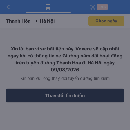
arrow_back
Tải app Vexere ngay!
Tải app Vexere
-30k
Mở app
Mở app
Nhận ưu đãi thành viên độc
-30k/ghế khi đặt vé máy bay qua
quyền
app
Thanh Hóa
Hà Nội
Chọn ngày
Xin lỗi bạn vì sự bất tiện này. Vexere sẽ cập nhật
ngay khi có thông tin xe Giường nằm đôi hoạt động
trên tuyến đường Thanh Hóa đi Hà Nội ngày
09/08/2026
Xin bạn vui lòng thay đổi tuyến đường tìm kiếm
Thay đổi tìm kiếm