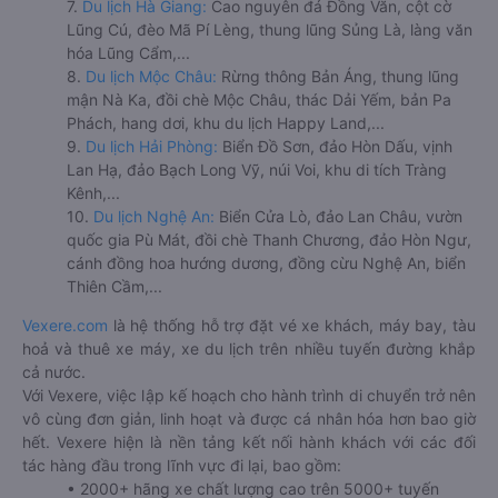
7.
Du lịch Hà Giang:
Cao nguyên đá Đồng Văn, cột cờ
Lũng Cú, đèo Mã Pí Lèng, thung lũng Sủng Là, làng văn
hóa Lũng Cẩm,...
8.
Du lịch Mộc Châu:
Rừng thông Bản Áng, thung lũng
mận Nà Ka, đồi chè Mộc Châu, thác Dải Yếm, bản Pa
Phách, hang dơi, khu du lịch Happy Land,...
9.
Du lịch Hải Phòng:
Biển Đồ Sơn, đảo Hòn Dấu, vịnh
Lan Hạ, đảo Bạch Long Vỹ, núi Voi, khu di tích Tràng
Kênh,...
10.
Du lịch Nghệ An:
Biển Cửa Lò, đảo Lan Châu, vườn
quốc gia Pù Mát, đồi chè Thanh Chương, đảo Hòn Ngư,
cánh đồng hoa hướng dương, đồng cừu Nghệ An, biển
Thiên Cầm,...
Vexere.com
là hệ thống hỗ trợ đặt vé xe khách, máy bay, tàu
hoả và thuê xe máy, xe du lịch trên nhiều tuyến đường khắp
cả nước.
Với Vexere, việc lập kế hoạch cho hành trình di chuyển trở nên
vô cùng đơn giản, linh hoạt và được cá nhân hóa hơn bao giờ
hết. Vexere hiện là nền tảng kết nối hành khách với các đối
tác hàng đầu trong lĩnh vực đi lại, bao gồm:
• 2000+ hãng xe chất lượng cao trên 5000+ tuyến