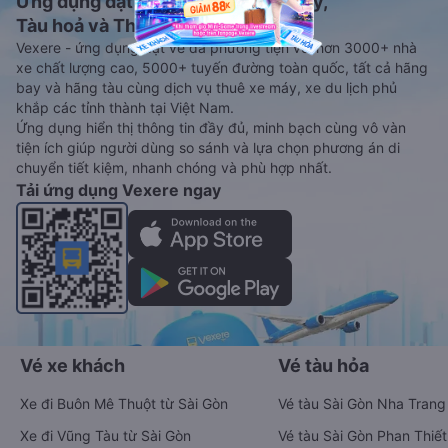
Ứng dụng đặt vé Xe khách, Máy bay,
Tàu hoả và Thuê xe
Vexere - ứng dụng đặt vé đa phương tiện với hơn 3000+ nhà
xe chất lượng cao, 5000+ tuyến đường toàn quốc, tất cả hãng
bay và hãng tàu cùng dịch vụ thuê xe máy, xe du lịch phủ
khắp các tỉnh thành tại Việt Nam.
Ứng dụng hiển thị thông tin đầy đủ, minh bạch cùng vô vàn
tiện ích giúp người dùng so sánh và lựa chọn phương án di
chuyển tiết kiệm, nhanh chóng và phù hợp nhất.
Tải ứng dụng Vexere ngay
Vé xe khách
Vé tàu hỏa
Xe đi Buôn Mê Thuột từ Sài Gòn
Vé tàu Sài Gòn Nha Trang
Xe đi Vũng Tàu từ Sài Gòn
Vé tàu Sài Gòn Phan Thiết