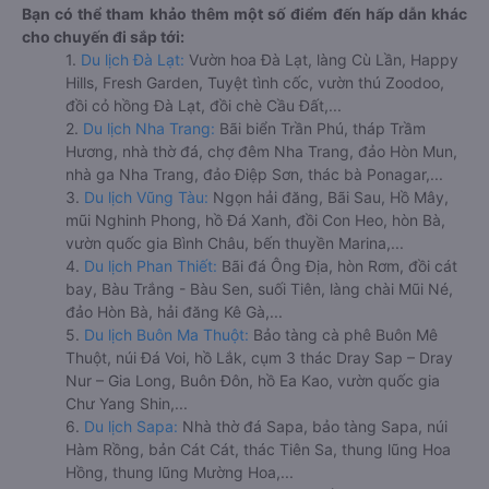
Bạn có thể tham khảo thêm một số điểm đến hấp dẫn khác
cho chuyến đi sắp tới:
1.
Du lịch Đà Lạt:
Vườn hoa Đà Lạt, làng Cù Lần, Happy
Hills, Fresh Garden, Tuyệt tình cốc, vườn thú Zoodoo,
đồi cỏ hồng Đà Lạt, đồi chè Cầu Đất,...
2.
Du lịch Nha Trang:
Bãi biển Trần Phú, tháp Trầm
Hương, nhà thờ đá, chợ đêm Nha Trang, đảo Hòn Mun,
nhà ga Nha Trang, đảo Điệp Sơn, thác bà Ponagar,...
3.
Du lịch Vũng Tàu:
Ngọn hải đăng, Bãi Sau, Hồ Mây,
mũi Nghinh Phong, hồ Đá Xanh, đồi Con Heo, hòn Bà,
vườn quốc gia Bình Châu, bến thuyền Marina,...
4.
Du lịch Phan Thiết:
Bãi đá Ông Địa, hòn Rơm, đồi cát
bay, Bàu Trắng - Bàu Sen, suối Tiên, làng chài Mũi Né,
đảo Hòn Bà, hải đăng Kê Gà,...
5.
Du lịch Buôn Ma Thuột:
Bảo tàng cà phê Buôn Mê
Thuột, núi Đá Voi, hồ Lắk, cụm 3 thác Dray Sap – Dray
Nur – Gia Long, Buôn Đôn, hồ Ea Kao, vườn quốc gia
Chư Yang Shin,...
6.
Du lịch Sapa:
Nhà thờ đá Sapa, bảo tàng Sapa, núi
Hàm Rồng, bản Cát Cát, thác Tiên Sa, thung lũng Hoa
Hồng, thung lũng Mường Hoa,...