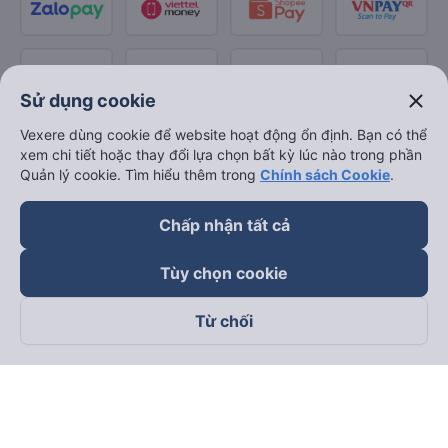
close
Sử dụng cookie
Vexere dùng cookie để website hoạt động ổn định. Bạn có thể
xem chi tiết hoặc thay đổi lựa chọn bất kỳ lúc nào trong phần
Quản lý cookie. Tìm hiểu thêm trong
Chính sách Cookie
.
Chấp nhận tất cả
Tùy chọn cookie
Từ chối
Theo dõi chúng tôi trên
Facebook
Tiktok
Youtube
Công ty TNHH Thương Mại Dịch Vụ Vexere