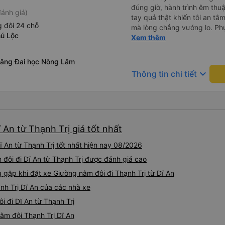
đúng giờ, hành trình êm thuậ
ánh giá)
tay quả thật khiến tôi an tâm, mãn ý. Đường xa muôn dặm
 đôi 24 chỗ
mà lòng chẳng vướng lo. Ph
hú Lộc
cẩn, hiếm thấy giữa thời buổi
Xem thêm
Xin gửi lời tán dương chân 
hưng thịnh, vạn lộ bình an.”
xăng Đai học Nông Lâm
keyboard_arrow_down
Thông tin chi tiết
 An từ Thạnh Trị giá tốt nhất
 An từ Thạnh Trị tốt nhất hiện nay 08/2026
 đôi đi Dĩ An từ Thạnh Trị được đánh giá cao
ặp khi đặt xe Giường nằm đôi đi Thạnh Trị từ Dĩ An
nh Trị Dĩ An của các nhà xe
i đi Dĩ An từ Thạnh Trị
nằm đôi Thạnh Trị Dĩ An