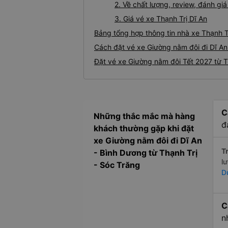
2. Về chất lượng, review, đánh gi
3. Giá vé xe Thạnh Trị Dĩ An
Bảng tổng hợp thông tin nhà xe Thạnh Tr
Cách đặt vé xe Giường nằm đôi đi Dĩ An 
Đặt vé xe Giường nằm đôi Tết 2027 từ Th
C
Những thắc mắc mà hàng
đ
khách thường gặp khi đặt
xe Giường nằm đôi đi Dĩ An
Tr
- Bình Dương từ Thạnh Trị
l
- Sóc Trăng
D
C
n