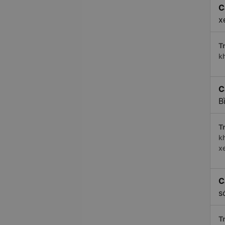
C
x
Tr
k
C
B
Tr
k
x
C
s
Tr