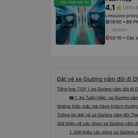
Xác nhận tức thì
4.1
star
(1659 đ
Limousine phòng
19:50 • BX P
6h20m
02:10 • Cây 
Đặt vé xe Giường nằm đôi đi Dĩ
Tổng hợp TOP 1 xe Giường nằm đôi đi Dĩ
🚌 1. Xe Tuấn Hiệp: xe Giường nằm
Những thắc mắc mà hàng khách thường g
Thông tin đặt vé xe Giường nằm đôi Thạ
Giới thiệu về các dòng xe Giường nằm đô
1. Giới thiệu các dòng xe Giường 