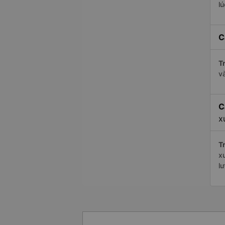
l
C
Tr
v
C
x
Tr
x
l