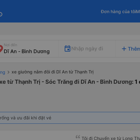
Đơn hàng của tôi
M
fo
Nơi đến
add
Nhập ngày đi
Thêm
xe giường nằm đôi đi Dĩ An từ Thạnh Trị
ăng
e từ Thạnh Trị - Sóc Trăng đi Dĩ An - Bình Dương
: 
rống và ưu đãi khi đặt vé
Tôi đi Chuyến xe từ Long Th