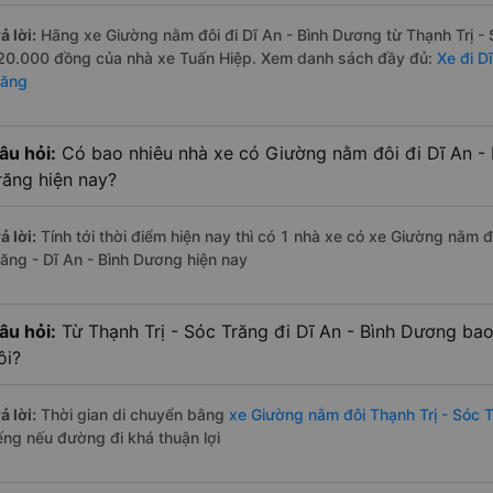
ả lời:
Hãng xe Giường nằm đôi đi Dĩ An - Bình Dương từ Thạnh Trị - S
20.000 đồng của nhà xe Tuấn Hiệp. Xem danh sách đầy đủ:
Xe đi D
răng
âu hỏi:
Có bao nhiêu nhà xe có Giường nằm đôi đi Dĩ An - 
răng hiện nay?
ả lời:
Tính tới thời điểm hiện nay thì có 1 nhà xe có xe Giường nằm đ
răng - Dĩ An - Bình Dương hiện nay
âu hỏi:
Từ Thạnh Trị - Sóc Trăng đi Dĩ An - Bình Dương ba
ôi?
ả lời:
Thời gian di chuyển bằng
xe Giường nằm đôi Thạnh Trị - Sóc 
iếng nếu đường đi khá thuận lợi