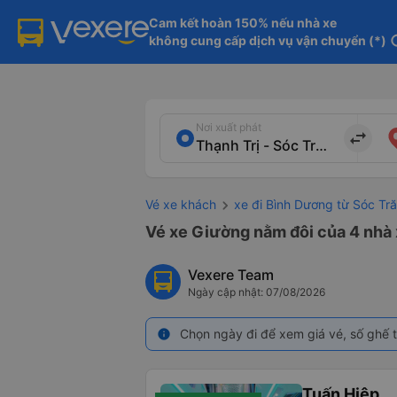
Cam kết hoàn 150% nếu nhà xe

không cung cấp dịch vụ vận chuyển (*)
in
Nơi xuất phát
import_export
Vé xe khách
xe đi Bình Dương từ Sóc Tr
Vé xe Giường nằm đôi của 4 nhà x
Vexere Team
Ngày cập nhật: 07/08/2026
Chọn ngày đi để xem giá vé, số ghế t
info
Tuấn Hiệp