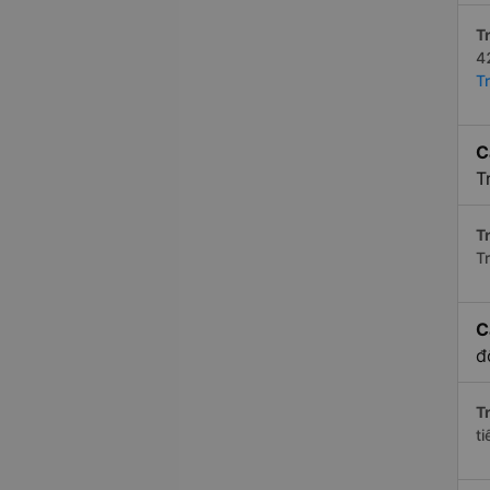
Tr
4
T
C
T
Tr
T
C
đ
Tr
t