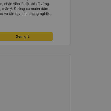
n, nhân viên lễ độ, tài xế vững
ục vụ tận tụy, tác phong nghiêm
 kim tiền vội vã. Xã hội loạn đạo.
thành, kính chúc nhà xe ngày một
Xem giá