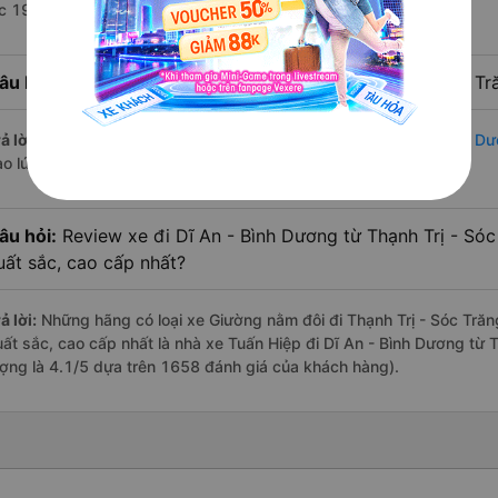
úc 19:50 là của nhà xe Tuấn Hiệp.
âu hỏi:
Nhà xe đi Dĩ An - Bình Dương từ Thạnh Trị - Sóc Tr
ả lời:
Chuyến
Giường nằm đôi Thạnh Trị - Sóc Trăng Dĩ An - Bình D
ào lúc 19:50 là của nhà xe Tuấn Hiệp.
âu hỏi:
Review xe đi Dĩ An - Bình Dương từ Thạnh Trị - Sóc
uất sắc, cao cấp nhất?
ả lời:
Những hãng có loại xe Giường nằm đôi đi Thạnh Trị - Sóc Trăng
uất sắc, cao cấp nhất là nhà xe Tuấn Hiệp đi Dĩ An - Bình Dương từ T
ượng là 4.1/5 dựa trên 1658 đánh giá của khách hàng).