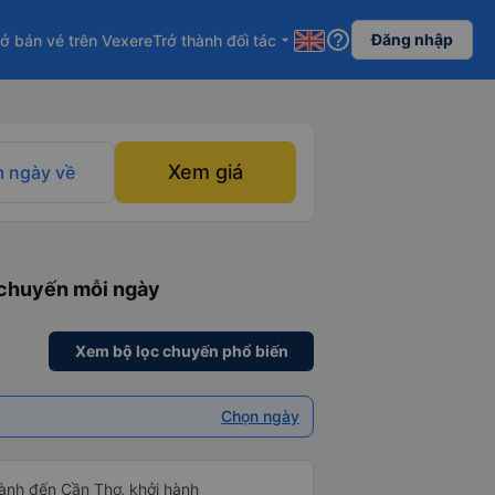
help_outline
Đăng nhập
ở bán vé trên Vexere
Trở thành đối tác
arrow_drop_down
Xem giá
 ngày về
1 chuyến mỗi ngày
Xem bộ lọc chuyến phổ biến
Chọn ngày
ành đến Cần Thơ, khởi hành