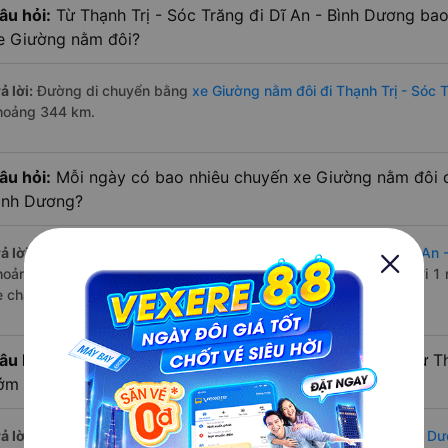
âu hỏi:
Từ Thạnh Trị - Sóc Trăng đi Dĩ An - Bình Dương ba
e Giường nằm đôi?
ả lời:
Đường di chuyển bằng
xe Giường nằm đôi đi Thạnh Trị - Sóc 
hoảng 344 km.
âu hỏi:
Mỗi ngày có bao nhiêu chuyến xe Giường nằm đôi đi
ình Dương?
ả lời:
Tuyến đường
xe Giường nằm đôi Thạnh Trị - Sóc Trăng Dĩ An 
hoảng 1 chuyến trên
Vexere.com
bắt đầu từ 19:50 đến 19:50 bởi 1 
e chạy có đầy đủ cả ban ngày, buổi trưa, buổi chiều, ban đêm
âu hỏi:
Nhà xe Giường nằm đôi đi Dĩ An - Bình Dương từ Th
ớm nhất?
ả lời:
Chuyến
Giường nằm đôi Thạnh Trị - Sóc Trăng Dĩ An - Bình D