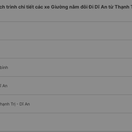
ch trình chi tiết các xe Giường nằm đôi Đi Dĩ An từ Thạnh 
 bình
ĩ An
ạnh Trị - Dĩ An