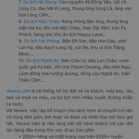
7.
Du lịch Hà Giang:
Cao nguyên đá Đồng Văn, cột cờ
Lũng Cú, đèo Mã Pí Lèng, thung lũng Sủng Là, làng văn
hóa Lũng Cẩm,...
8.
Du lịch Mộc Châu:
Rừng thông Bản Áng, thung lũng
mận Nà Ka, đồi chè Mộc Châu, thác Dải Yếm, bản Pa
Phách, hang dơi, khu du lịch Happy Land,...
9.
Du lịch Hải Phòng:
Biển Đồ Sơn, đảo Hòn Dấu, vịnh
Lan Hạ, đảo Bạch Long Vỹ, núi Voi, khu di tích Tràng
Kênh,...
10.
Du lịch Nghệ An:
Biển Cửa Lò, đảo Lan Châu, vườn
quốc gia Pù Mát, đồi chè Thanh Chương, đảo Hòn Ngư,
cánh đồng hoa hướng dương, đồng cừu Nghệ An, biển
Thiên Cầm,...
Vexere.com
là hệ thống hỗ trợ đặt vé xe khách, máy bay, tàu
hoả và thuê xe máy, xe du lịch trên nhiều tuyến đường khắp
cả nước.
Với Vexere, việc lập kế hoạch cho hành trình di chuyển trở nên
vô cùng đơn giản, linh hoạt và được cá nhân hóa hơn bao giờ
hết. Vexere hiện là nền tảng kết nối hành khách với các đối
tác hàng đầu trong lĩnh vực đi lại, bao gồm:
• 2000+ hãng xe chất lượng cao trên 5000+ tuyến