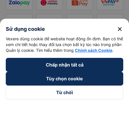
close
Sử dụng cookie
Vexere dùng cookie để website hoạt động ổn định. Bạn có thể
xem chi tiết hoặc thay đổi lựa chọn bất kỳ lúc nào trong phần
Quản lý cookie. Tìm hiểu thêm trong
Chính sách Cookie
.
Chấp nhận tất cả
Tùy chọn cookie
Từ chối
Theo dõi chúng tôi trên
Facebook
Tiktok
Youtube
Công ty TNHH Thương Mại Dịch Vụ Vexere