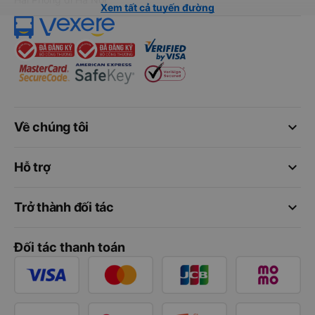
Xem tất cả tuyến đường
keyboard_arrow_down
Về chúng tôi
keyboard_arrow_down
Hỗ trợ
keyboard_arrow_down
Trở thành đối tác
Đối tác thanh toán