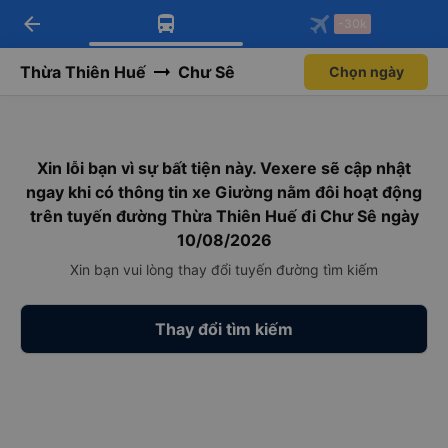
arrow_back
Tải app Vexere ngay!
Tải app Vexere
-30k
Mở app
Mở app
Nhận ưu đãi thành viên độc
-30k/ghế khi đặt vé máy bay qua
quyền
app
Thừa Thiên Huế
Chư Sê
Chọn ngày
Xin lỗi bạn vì sự bất tiện này. Vexere sẽ cập nhật
ngay khi có thông tin xe Giường nằm đôi hoạt động
trên tuyến đường Thừa Thiên Huế đi Chư Sê ngày
10/08/2026
Xin bạn vui lòng thay đổi tuyến đường tìm kiếm
Thay đổi tìm kiếm