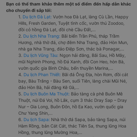
Bạn có thể tham khảo thêm một số điểm đến hấp dẫn khác
cho chuyến đi sắp tới:
1.
Du lịch Đà Lạt:
Vườn hoa Đà Lạt, làng Cù Lần, Happy
Hills, Fresh Garden, Tuyệt tình cốc, vườn thú Zoodoo,
đồi cỏ hồng Đà Lạt, đồi chè Cầu Đất,...
2.
Du lịch Nha Trang:
Bãi biển Trần Phú, tháp Trầm
Hương, nhà thờ đá, chợ đêm Nha Trang, đảo Hòn Mun,
nhà ga Nha Trang, đảo Điệp Sơn, thác bà Ponagar,...
3.
Du lịch Vũng Tàu:
Ngọn hải đăng, Bãi Sau, Hồ Mây,
mũi Nghinh Phong, hồ Đá Xanh, đồi Con Heo, hòn Bà,
vườn quốc gia Bình Châu, bến thuyền Marina,...
4.
Du lịch Phan Thiết:
Bãi đá Ông Địa, hòn Rơm, đồi cát
bay, Bàu Trắng - Bàu Sen, suối Tiên, làng chài Mũi Né,
đảo Hòn Bà, hải đăng Kê Gà,...
5.
Du lịch Buôn Ma Thuột:
Bảo tàng cà phê Buôn Mê
Thuột, núi Đá Voi, hồ Lắk, cụm 3 thác Dray Sap – Dray
Nur – Gia Long, Buôn Đôn, hồ Ea Kao, vườn quốc gia
Chư Yang Shin,...
6.
Du lịch Sapa:
Nhà thờ đá Sapa, bảo tàng Sapa, núi
Hàm Rồng, bản Cát Cát, thác Tiên Sa, thung lũng Hoa
Hồng, thung lũng Mường Hoa,...