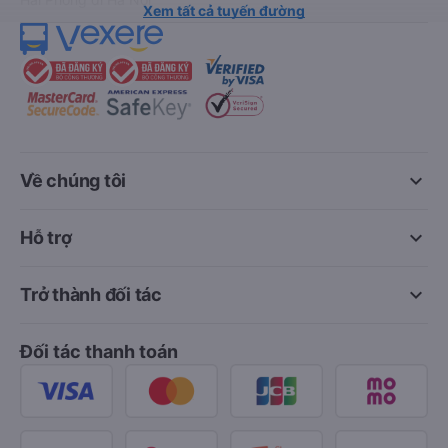
Xem tất cả tuyến đường
keyboard_arrow_down
Về chúng tôi
keyboard_arrow_down
Hỗ trợ
keyboard_arrow_down
Trở thành đối tác
Đối tác thanh toán