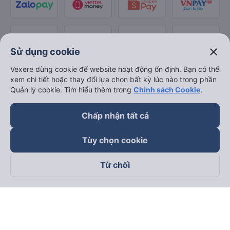
close
Sử dụng cookie
Vexere dùng cookie để website hoạt động ổn định. Bạn có thể
xem chi tiết hoặc thay đổi lựa chọn bất kỳ lúc nào trong phần
Quản lý cookie. Tìm hiểu thêm trong
Chính sách Cookie
.
Chấp nhận tất cả
Tùy chọn cookie
Từ chối
Theo dõi chúng tôi trên
Facebook
Tiktok
Youtube
Công ty TNHH Thương Mại Dịch Vụ Vexere