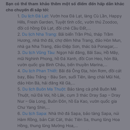
Bạn có thể tham khảo thêm một số điểm đến hấp dẫn khác
cho chuyến đi sắp tới:
1.
Du lịch Đà Lạt:
Vườn hoa Đà Lạt, làng Cù Lần, Happy
Hills, Fresh Garden, Tuyệt tình cốc, vườn thú Zoodoo,
đồi cỏ hồng Đà Lạt, đồi chè Cầu Đất,...
2.
Du lịch Nha Trang:
Bãi biển Trần Phú, tháp Trầm
Hương, nhà thờ đá, chợ đêm Nha Trang, đảo Hòn Mun,
nhà ga Nha Trang, đảo Điệp Sơn, thác bà Ponagar,...
3.
Du lịch Vũng Tàu:
Ngọn hải đăng, Bãi Sau, Hồ Mây,
mũi Nghinh Phong, hồ Đá Xanh, đồi Con Heo, hòn Bà,
vườn quốc gia Bình Châu, bến thuyền Marina,...
4.
Du lịch Phan Thiết:
Bãi đá Ông Địa, hòn Rơm, đồi cát
bay, Bàu Trắng - Bàu Sen, suối Tiên, làng chài Mũi Né,
đảo Hòn Bà, hải đăng Kê Gà,...
5.
Du lịch Buôn Ma Thuột:
Bảo tàng cà phê Buôn Mê
Thuột, núi Đá Voi, hồ Lắk, cụm 3 thác Dray Sap – Dray
Nur – Gia Long, Buôn Đôn, hồ Ea Kao, vườn quốc gia
Chư Yang Shin,...
6.
Du lịch Sapa:
Nhà thờ đá Sapa, bảo tàng Sapa, núi
Hàm Rồng, bản Cát Cát, thác Tiên Sa, thung lũng Hoa
Hồng, thung lũng Mường Hoa,...