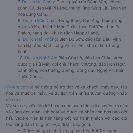
7.
Du lịch Hà Giang:
Cao nguyên đá Đồng Văn, cột cờ
Lũng Cú, đèo Mã Pí Lèng, thung lũng Sủng Là, làng văn
hóa Lũng Cẩm,...
8.
Du lịch Mộc Châu:
Rừng thông Bản Áng, thung lũng
mận Nà Ka, đồi chè Mộc Châu, thác Dải Yếm, bản Pa
Phách, hang dơi, khu du lịch Happy Land,...
9.
Du lịch Hải Phòng:
Biển Đồ Sơn, đảo Hòn Dấu, vịnh
Lan Hạ, đảo Bạch Long Vỹ, núi Voi, khu di tích Tràng
Kênh,...
10.
Du lịch Nghệ An:
Biển Cửa Lò, đảo Lan Châu, vườn
quốc gia Pù Mát, đồi chè Thanh Chương, đảo Hòn Ngư,
cánh đồng hoa hướng dương, đồng cừu Nghệ An, biển
Thiên Cầm,...
Vexere.com
là hệ thống hỗ trợ đặt vé xe khách, máy bay, tàu
hoả và thuê xe máy, xe du lịch trên nhiều tuyến đường khắp
cả nước.
Với Vexere, việc lập kế hoạch cho hành trình di chuyển trở nên
vô cùng đơn giản, linh hoạt và được cá nhân hóa hơn bao giờ
hết. Vexere hiện là nền tảng kết nối hành khách với các đối
tác hàng đầu trong lĩnh vực đi lại, bao gồm:
• 2000+ hãng xe chất lượng cao trên 5000+ tuyến