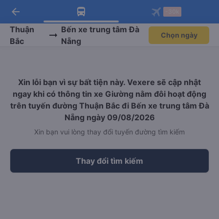
arrow_back
Tải app Vexere ngay!
Tải app Vexere
-30k
Mở app
Mở app
Nhận ưu đãi thành viên độc
-30k/ghế khi đặt vé máy bay qua
quyền
app
Thuận
Bến xe trung tâm Đà
Chọn ngày
Bắc
Nẵng
Xin lỗi bạn vì sự bất tiện này. Vexere sẽ cập nhật
ngay khi có thông tin xe Giường nằm đôi hoạt động
trên tuyến đường Thuận Bắc đi Bến xe trung tâm Đà
Nẵng ngày 09/08/2026
Xin bạn vui lòng thay đổi tuyến đường tìm kiếm
Thay đổi tìm kiếm