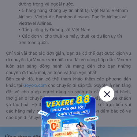
đường trong và ngoài nước.
• 5 hãng hàng không uy tín nhất tại Việt Nam: Vietnam
Airlines, Vietjet Air, Bamboo Airways, Pacific Airlines và
Vietravel Airlines.
• Tổng công ty Đường sắt Việt Nam.
• Các đơn vị cho thuê xe máy, thuê xe du lịch uy tín
trên toàn quốc.
Chỉ với vài thao tác đơn giản, bạn đã có thể đặt được dịch vụ
di chuyển tại Vexere với nhiều ưu đãi vô cùng hấp dẫn. Vexere
luôn sẵn sàng đồng hành và mang đến cho bạn những
chuyến đi thoải mái, an toàn và trọn vẹn nhất.
Bên cạnh đó, bạn có thể tham khảo thêm các phương tiện
khác tại
Goyolo.com
cho chuyến đi sắp tới. Goyolo là nền tảng
đặt vé cho phép người dùng so sánh giá cả, giờ khởi hành,
thời gian di chuyển của nhiều phương tiện máy bay, xe khách
và tàu hoả. Hệ thống của Goyolo được liên kết trực tiếp với
các hãng máy bay, xe khách và tàu hoả, luôn đảm bảo có vé
cho bạn di chuyển.