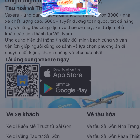
Ứng dụng đặt vé Xe khách, Máy bay,
Tàu hoả và Thuê xe
Vexere - ứng dụng đặt vé đa phương tiện với hơn 3000+ nhà
xe chất lượng cao, 5000+ tuyến đường toàn quốc, tất cả hãng
bay và hãng tàu cùng dịch vụ thuê xe máy, xe du lịch phủ
khắp các tỉnh thành tại Việt Nam.
Ứng dụng hiển thị thông tin đầy đủ, minh bạch cùng vô vàn
tiện ích giúp người dùng so sánh và lựa chọn phương án di
chuyển tiết kiệm, nhanh chóng và phù hợp nhất.
Tải ứng dụng Vexere ngay
Vé xe khách
Vé tàu hỏa
Xe đi Buôn Mê Thuột từ Sài Gòn
Vé tàu Sài Gòn Nha Trang
Xe đi Vũng Tàu từ Sài Gòn
Vé tàu Sài Gòn Phan Thiết