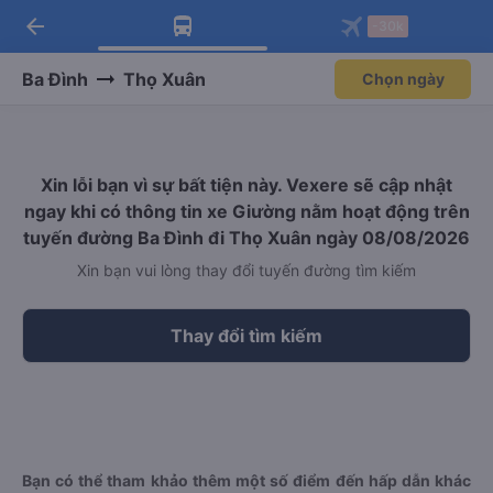
arrow_back
Tải app Vexere ngay!
Tải app Vexere
-30k
Mở app
Mở app
Nhận ưu đãi thành viên độc
-30k/ghế khi đặt vé máy bay qua
quyền
app
Ba Đình
Thọ Xuân
Chọn ngày
Xin lỗi bạn vì sự bất tiện này. Vexere sẽ cập nhật
ngay khi có thông tin xe Giường nằm hoạt động trên
tuyến đường Ba Đình đi Thọ Xuân ngày 08/08/2026
Xin bạn vui lòng thay đổi tuyến đường tìm kiếm
Thay đổi tìm kiếm
Bạn có thể tham khảo thêm một số điểm đến hấp dẫn khác