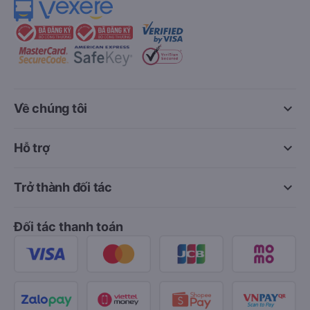
keyboard_arrow_down
Về chúng tôi
keyboard_arrow_down
Hỗ trợ
keyboard_arrow_down
Trở thành đối tác
Đối tác thanh toán