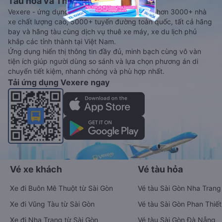
Tàu hoả và Thuê xe
Vexere - ứng dụng đặt vé đa phương tiện với hơn 3000+ nhà
xe chất lượng cao, 5000+ tuyến đường toàn quốc, tất cả hãng
bay và hãng tàu cùng dịch vụ thuê xe máy, xe du lịch phủ
khắp các tỉnh thành tại Việt Nam.
Ứng dụng hiển thị thông tin đầy đủ, minh bạch cùng vô vàn
tiện ích giúp người dùng so sánh và lựa chọn phương án di
chuyển tiết kiệm, nhanh chóng và phù hợp nhất.
Tải ứng dụng Vexere ngay
Vé xe khách
Vé tàu hỏa
Xe đi Buôn Mê Thuột từ Sài Gòn
Vé tàu Sài Gòn Nha Trang
Xe đi Vũng Tàu từ Sài Gòn
Vé tàu Sài Gòn Phan Thiết
Xe đi Nha Trang từ Sài Gòn
Vé tàu Sài Gòn Đà Nẵng