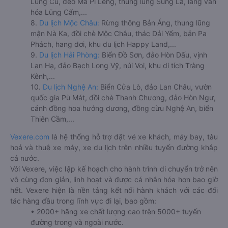
Lũng Cú, đèo Mã Pí Lèng, thung lũng Sủng Là, làng văn
hóa Lũng Cẩm,...
8.
Du lịch Mộc Châu:
Rừng thông Bản Áng, thung lũng
mận Nà Ka, đồi chè Mộc Châu, thác Dải Yếm, bản Pa
Phách, hang dơi, khu du lịch Happy Land,...
9.
Du lịch Hải Phòng:
Biển Đồ Sơn, đảo Hòn Dấu, vịnh
Lan Hạ, đảo Bạch Long Vỹ, núi Voi, khu di tích Tràng
Kênh,...
10.
Du lịch Nghệ An:
Biển Cửa Lò, đảo Lan Châu, vườn
quốc gia Pù Mát, đồi chè Thanh Chương, đảo Hòn Ngư,
cánh đồng hoa hướng dương, đồng cừu Nghệ An, biển
Thiên Cầm,...
Vexere.com
là hệ thống hỗ trợ đặt vé xe khách, máy bay, tàu
hoả và thuê xe máy, xe du lịch trên nhiều tuyến đường khắp
cả nước.
Với Vexere, việc lập kế hoạch cho hành trình di chuyển trở nên
vô cùng đơn giản, linh hoạt và được cá nhân hóa hơn bao giờ
hết. Vexere hiện là nền tảng kết nối hành khách với các đối
tác hàng đầu trong lĩnh vực đi lại, bao gồm:
• 2000+ hãng xe chất lượng cao trên 5000+ tuyến
đường trong và ngoài nước.