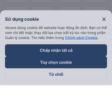
close
Sử dụng cookie
Vexere dùng cookie để website hoạt động ổn định. Bạn có thể
xem chi tiết hoặc thay đổi lựa chọn bất kỳ lúc nào trong phần
Quản lý cookie. Tìm hiểu thêm trong
Chính sách Cookie
.
Chấp nhận tất cả
Tùy chọn cookie
Từ chối
Theo dõi chúng tôi trên
Facebook
Tiktok
Youtube
Công ty TNHH Thương Mại Dịch Vụ Vexere