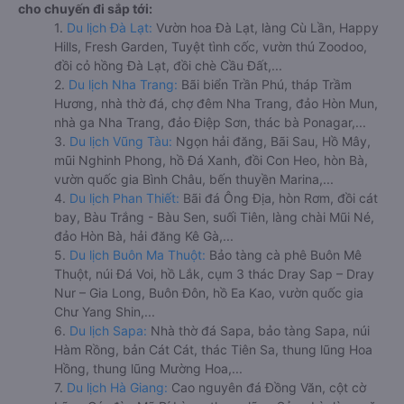
cho chuyến đi sắp tới:
1.
Du lịch Đà Lạt:
Vườn hoa Đà Lạt, làng Cù Lần, Happy
Hills, Fresh Garden, Tuyệt tình cốc, vườn thú Zoodoo,
đồi cỏ hồng Đà Lạt, đồi chè Cầu Đất,...
2.
Du lịch Nha Trang:
Bãi biển Trần Phú, tháp Trầm
Hương, nhà thờ đá, chợ đêm Nha Trang, đảo Hòn Mun,
nhà ga Nha Trang, đảo Điệp Sơn, thác bà Ponagar,...
3.
Du lịch Vũng Tàu:
Ngọn hải đăng, Bãi Sau, Hồ Mây,
mũi Nghinh Phong, hồ Đá Xanh, đồi Con Heo, hòn Bà,
vườn quốc gia Bình Châu, bến thuyền Marina,...
4.
Du lịch Phan Thiết:
Bãi đá Ông Địa, hòn Rơm, đồi cát
bay, Bàu Trắng - Bàu Sen, suối Tiên, làng chài Mũi Né,
đảo Hòn Bà, hải đăng Kê Gà,...
5.
Du lịch Buôn Ma Thuột:
Bảo tàng cà phê Buôn Mê
Thuột, núi Đá Voi, hồ Lắk, cụm 3 thác Dray Sap – Dray
Nur – Gia Long, Buôn Đôn, hồ Ea Kao, vườn quốc gia
Chư Yang Shin,...
6.
Du lịch Sapa:
Nhà thờ đá Sapa, bảo tàng Sapa, núi
Hàm Rồng, bản Cát Cát, thác Tiên Sa, thung lũng Hoa
Hồng, thung lũng Mường Hoa,...
7.
Du lịch Hà Giang:
Cao nguyên đá Đồng Văn, cột cờ