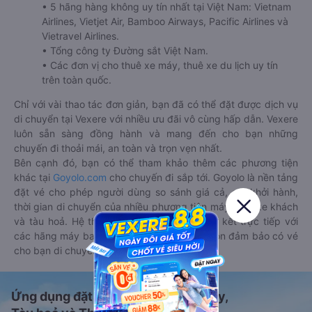
• 5 hãng hàng không uy tín nhất tại Việt Nam: Vietnam
Airlines, Vietjet Air, Bamboo Airways, Pacific Airlines và
Vietravel Airlines.
• Tổng công ty Đường sắt Việt Nam.
• Các đơn vị cho thuê xe máy, thuê xe du lịch uy tín
trên toàn quốc.
Chỉ với vài thao tác đơn giản, bạn đã có thể đặt được dịch vụ
di chuyển tại Vexere với nhiều ưu đãi vô cùng hấp dẫn. Vexere
luôn sẵn sàng đồng hành và mang đến cho bạn những
chuyến đi thoải mái, an toàn và trọn vẹn nhất.
Bên cạnh đó, bạn có thể tham khảo thêm các phương tiện
khác tại
Goyolo.com
cho chuyến đi sắp tới. Goyolo là nền tảng
đặt vé cho phép người dùng so sánh giá cả, giờ khởi hành,
thời gian di chuyển của nhiều phương tiện máy bay, xe khách
và tàu hoả. Hệ thống của Goyolo được liên kết trực tiếp với
các hãng máy bay, xe khách và tàu hoả, luôn đảm bảo có vé
cho bạn di chuyển.
Ứng dụng đặt vé Xe khách, Máy bay,