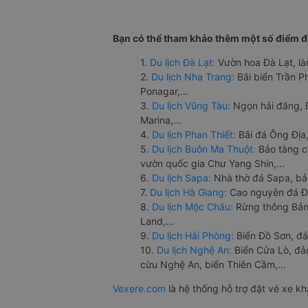
Bạn có thể tham khảo thêm một số điểm đế
1.
Du lịch Đà Lạt:
Vườn hoa Đà Lạt, là
2.
Du lịch Nha Trang:
Bãi biển Trần 
Ponagar,...
3.
Du lịch Vũng Tàu:
Ngọn hải đăng, 
Marina,...
4.
Du lịch Phan Thiết:
Bãi đá Ông Địa,
5.
Du lịch Buôn Ma Thuột:
Bảo tàng c
vườn quốc gia Chư Yang Shin,...
6.
Du lịch Sapa:
Nhà thờ đá Sapa, bả
7.
Du lịch Hà Giang:
Cao nguyên đá Đồ
8.
Du lịch Mộc Châu:
Rừng thông Bản 
Land,...
9.
Du lịch Hải Phòng:
Biển Đồ Sơn, đả
10.
Du lịch Nghệ An:
Biển Cửa Lò, đ
cừu Nghệ An, biển Thiên Cầm,...
Vexere.com
là hệ thống hỗ trợ đặt vé xe k