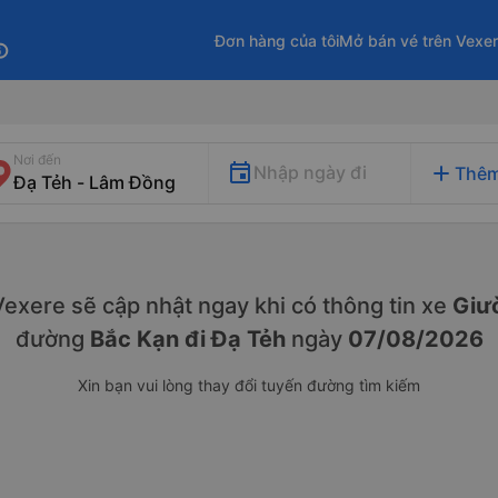
Đơn hàng của tôi
Mở bán vé trên Vexe
fo
Nơi đến
add
Nhập ngày đi
Thêm
. Vexere sẽ cập nhật ngay khi có thông tin xe
Giư
đường
Bắc Kạn đi Đạ Tẻh
ngày
07/08/2026
Xin bạn vui lòng thay đổi tuyến đường tìm kiếm