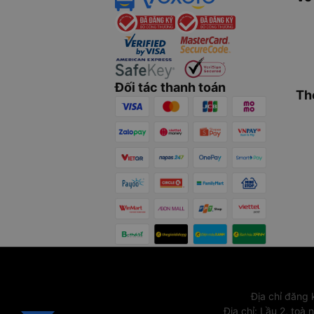
Đối tác thanh toán
Th
Địa chỉ đăng
Địa chỉ
:
Lầu 2, toà 