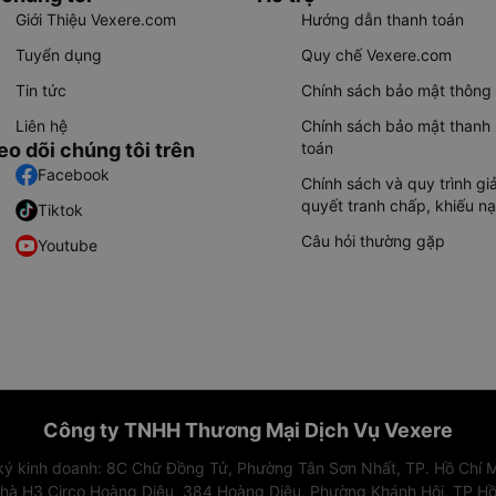
Giới Thiệu Vexere.com
Hướng dẫn thanh toán
Tuyển dụng
Quy chế Vexere.com
Tin tức
Chính sách bảo mật thông 
Liên hệ
Chính sách bảo mật thanh
eo dõi chúng tôi trên
toán
Facebook
Chính sách và quy trình giả
quyết tranh chấp, khiếu nạ
Tiktok
Câu hỏi thường gặp
Youtube
Công ty TNHH Thương Mại Dịch Vụ Vexere
 ký kinh doanh: 8C Chữ Đồng Tử, Phường Tân Sơn Nhất, TP. Hồ Chí M
nhà H3 Circo Hoàng Diệu, 384 Hoàng Diệu, Phường Khánh Hội, TP Hồ