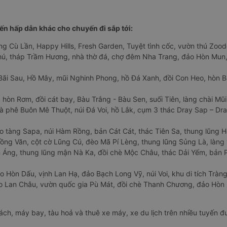
n hấp dẫn khác cho chuyến đi sắp tới:
ng Cù Lần, Happy Hills, Fresh Garden, Tuyệt tình cốc, vườn thú Zoodo
Phú, tháp Trầm Hương, nhà thờ đá, chợ đêm Nha Trang, đảo Hòn Mun,
Bãi Sau, Hồ Mây, mũi Nghinh Phong, hồ Đá Xanh, đồi Con Heo, hòn B
 hòn Rơm, đồi cát bay, Bàu Trắng - Bàu Sen, suối Tiên, làng chài Mũi
à phê Buôn Mê Thuột, núi Đá Voi, hồ Lắk, cụm 3 thác Dray Sap – Dra
o tàng Sapa, núi Hàm Rồng, bản Cát Cát, thác Tiên Sa, thung lũng 
ng Văn, cột cờ Lũng Cú, đèo Mã Pí Lèng, thung lũng Sủng Là, làng 
Áng, thung lũng mận Nà Ka, đồi chè Mộc Châu, thác Dải Yếm, bản P
o Hòn Dấu, vịnh Lan Hạ, đảo Bạch Long Vỹ, núi Voi, khu di tích Tràng
ảo Lan Châu, vườn quốc gia Pù Mát, đồi chè Thanh Chương, đảo Hò
hách, máy bay, tàu hoả và thuê xe máy, xe du lịch trên nhiều tuyến 