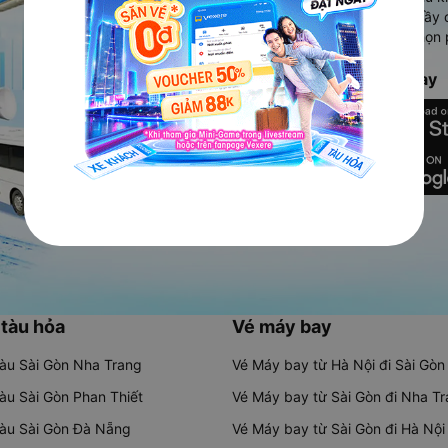
Ứng dụng hiển thị thông tin đầy 
người dùng so sánh và lựa chọn 
chóng và phù hợp nhất.
Tải ứng dụng Vexere ngay
 tàu hỏa
Vé máy bay
tàu Sài Gòn Nha Trang
Vé Máy bay từ Hà Nội đi Sài Gòn
tàu Sài Gòn Phan Thiết
Vé Máy bay từ Sài Gòn đi Nha T
tàu Sài Gòn Đà Nẵng
Vé Máy bay từ Sài Gòn đi Hà Nội