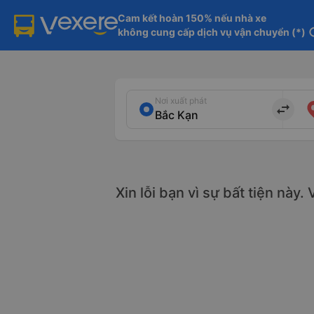
Cam kết hoàn 150% nếu nhà xe

không cung cấp dịch vụ vận chuyển (*)
in
Nơi xuất phát
import_export
Xin lỗi bạn vì sự bất tiện này