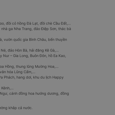
o, đồi cỏ hồng Đà Lạt, đồi chè Cầu Đất,...
 nhà ga Nha Trang, đảo Điệp Sơn, thác bà
à, vườn quốc gia Bình Châu, bến thuyền
 Né, đảo Hòn Bà, hải đăng Kê Gà,...
y Nur – Gia Long, Buôn Đôn, hồ Ea Kao,
Hoa Hồng, thung lũng Mường Hoa,...
văn hóa Lũng Cẩm,...
a Phách, hang dơi, khu du lịch Happy
 Kênh,...
n Ngư, cánh đồng hoa hướng dương, đồng
đường khắp cả nước.