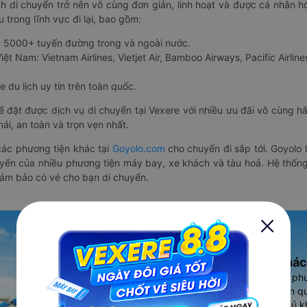
nh di chuyển trở nên vô cùng đơn giản, linh hoạt và được cá nhân h
 trong lĩnh vực đi lại, bao gồm:
n 5000+ tuyến đường trong và ngoài nước.
ệt Nam: Vietnam Airlines, Vietjet Air, Bamboo Airways, Pacific Airlines
 du lịch uy tín trên toàn quốc.
thể đặt được dịch vụ di chuyển tại Vexere với nhiều ưu đãi vô cùng 
i, an toàn và trọn vẹn nhất.
ác phương tiện khác tại
Goyolo.com
cho chuyến đi sắp tới. Goyolo
huyển của nhiều phương tiện máy bay, xe khách và tàu hoả. Hệ thống
đảm bảo có vé cho bạn di chuyển.
Ứng dụng đặt vé Xe khác
Vexere - ứng dụng đặt vé đa ph
cao, 5000+ tuyến đường toàn qu
vụ thuê xe máy, xe du lịch phủ k