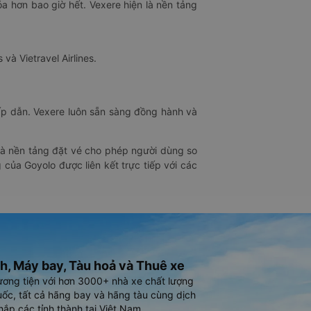
óa hơn bao giờ hết. Vexere hiện là nền tảng
 và Vietravel Airlines.
hấp dẫn. Vexere luôn sẵn sàng đồng hành và
 là nền tảng đặt vé cho phép người dùng so
 của Goyolo được liên kết trực tiếp với các
h, Máy bay, Tàu hoả và Thuê xe
ương tiện với hơn 3000+ nhà xe chất lượng
ốc, tất cả hãng bay và hãng tàu cùng dịch
hắp các tỉnh thành tại Việt Nam.