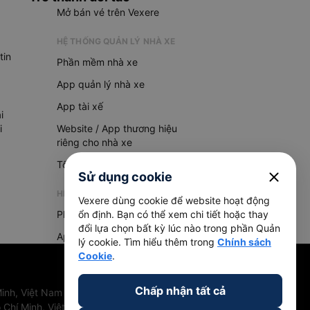
Mở bán vé trên Vexere
HỆ THỐNG QUẢN LÝ NHÀ XE
tin
Phần mềm nhà xe
App quản lý nhà xe
App tài xế
i
i
Website / App thương hiệu
riêng cho nhà xe
Tổng đài AI
close
Sử dụng cookie
HỆ THỐNG QUẢN LÝ HÀNG HOÁ
Vexere dùng cookie để website hoạt động
Phần mềm quản lý hàng hoá
ổn định. Bạn có thể xem chi tiết hoặc thay
đổi lựa chọn bất kỳ lúc nào trong phần Quản
App quản lý hàng hoá
lý cookie. Tìm hiểu thêm trong
Chính sách
Cookie
.
Chấp nhận tất cả
inh, Việt Nam
 Chí Minh, Việt Nam