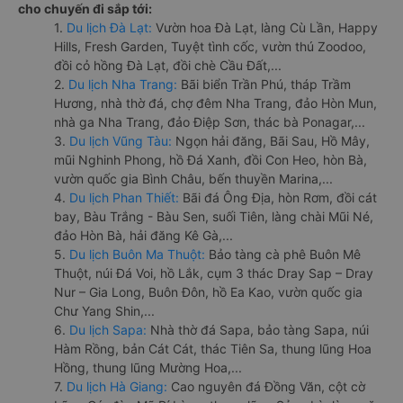
cho chuyến đi sắp tới:
1.
Du lịch Đà Lạt:
Vườn hoa Đà Lạt, làng Cù Lần, Happy
Hills, Fresh Garden, Tuyệt tình cốc, vườn thú Zoodoo,
đồi cỏ hồng Đà Lạt, đồi chè Cầu Đất,...
2.
Du lịch Nha Trang:
Bãi biển Trần Phú, tháp Trầm
Hương, nhà thờ đá, chợ đêm Nha Trang, đảo Hòn Mun,
nhà ga Nha Trang, đảo Điệp Sơn, thác bà Ponagar,...
3.
Du lịch Vũng Tàu:
Ngọn hải đăng, Bãi Sau, Hồ Mây,
mũi Nghinh Phong, hồ Đá Xanh, đồi Con Heo, hòn Bà,
vườn quốc gia Bình Châu, bến thuyền Marina,...
4.
Du lịch Phan Thiết:
Bãi đá Ông Địa, hòn Rơm, đồi cát
bay, Bàu Trắng - Bàu Sen, suối Tiên, làng chài Mũi Né,
đảo Hòn Bà, hải đăng Kê Gà,...
5.
Du lịch Buôn Ma Thuột:
Bảo tàng cà phê Buôn Mê
Thuột, núi Đá Voi, hồ Lắk, cụm 3 thác Dray Sap – Dray
Nur – Gia Long, Buôn Đôn, hồ Ea Kao, vườn quốc gia
Chư Yang Shin,...
6.
Du lịch Sapa:
Nhà thờ đá Sapa, bảo tàng Sapa, núi
Hàm Rồng, bản Cát Cát, thác Tiên Sa, thung lũng Hoa
Hồng, thung lũng Mường Hoa,...
7.
Du lịch Hà Giang:
Cao nguyên đá Đồng Văn, cột cờ