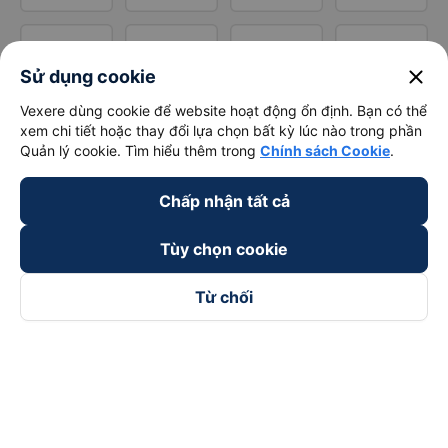
close
Sử dụng cookie
Vexere dùng cookie để website hoạt động ổn định. Bạn có thể
xem chi tiết hoặc thay đổi lựa chọn bất kỳ lúc nào trong phần
Quản lý cookie. Tìm hiểu thêm trong
Chính sách Cookie
.
Chấp nhận tất cả
Tùy chọn cookie
Từ chối
Theo dõi chúng tôi trên
Facebook
Tiktok
Youtube
Công ty TNHH Thương Mại Dịch Vụ Vexere