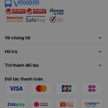
keyboard_arrow_down
Về chúng tôi
keyboard_arrow_down
Hỗ trợ
keyboard_arrow_down
Trở thành đối tác
Đối tác thanh toán