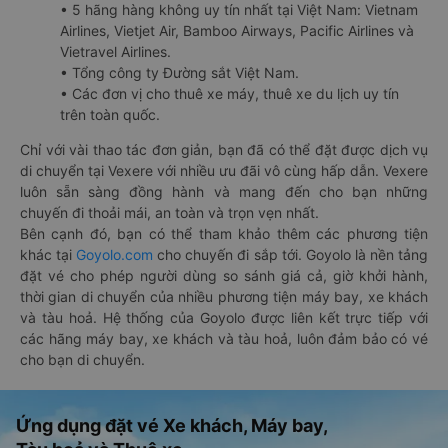
• 5 hãng hàng không uy tín nhất tại Việt Nam: Vietnam
Airlines, Vietjet Air, Bamboo Airways, Pacific Airlines và
Vietravel Airlines.
• Tổng công ty Đường sắt Việt Nam.
• Các đơn vị cho thuê xe máy, thuê xe du lịch uy tín
trên toàn quốc.
Chỉ với vài thao tác đơn giản, bạn đã có thể đặt được dịch vụ
di chuyển tại Vexere với nhiều ưu đãi vô cùng hấp dẫn. Vexere
luôn sẵn sàng đồng hành và mang đến cho bạn những
chuyến đi thoải mái, an toàn và trọn vẹn nhất.
Bên cạnh đó, bạn có thể tham khảo thêm các phương tiện
khác tại
Goyolo.com
cho chuyến đi sắp tới. Goyolo là nền tảng
đặt vé cho phép người dùng so sánh giá cả, giờ khởi hành,
thời gian di chuyển của nhiều phương tiện máy bay, xe khách
và tàu hoả. Hệ thống của Goyolo được liên kết trực tiếp với
các hãng máy bay, xe khách và tàu hoả, luôn đảm bảo có vé
cho bạn di chuyển.
Ứng dụng đặt vé Xe khách, Máy bay,