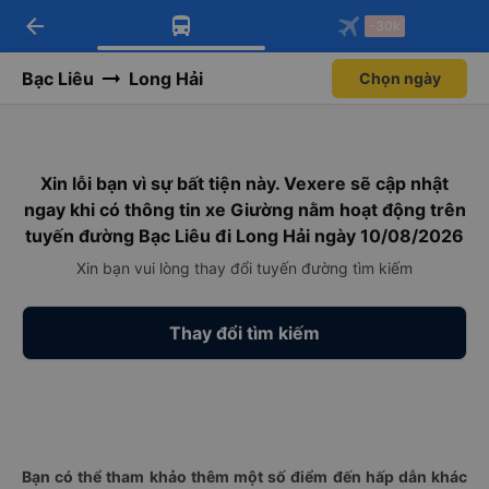
arrow_back
Tải app Vexere ngay!
Tải app Vexere
-30k
Mở app
Mở app
Nhận ưu đãi thành viên độc
-30k/ghế khi đặt vé máy bay qua
quyền
app
Bạc Liêu
Long Hải
Chọn ngày
Xin lỗi bạn vì sự bất tiện này. Vexere sẽ cập nhật
ngay khi có thông tin xe Giường nằm hoạt động trên
tuyến đường Bạc Liêu đi Long Hải ngày 10/08/2026
Xin bạn vui lòng thay đổi tuyến đường tìm kiếm
Thay đổi tìm kiếm
Bạn có thể tham khảo thêm một số điểm đến hấp dẫn khác