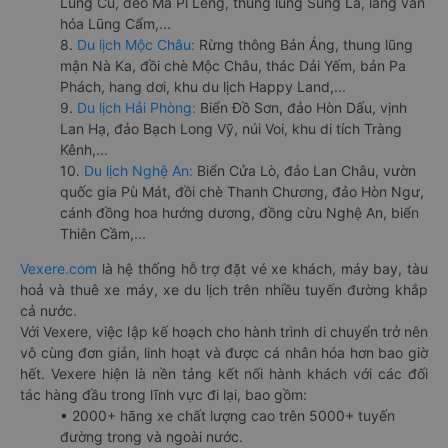
Lũng Cú, đèo Mã Pí Lèng, thung lũng Sủng Là, làng văn
hóa Lũng Cẩm,...
8.
Du lịch Mộc Châu:
Rừng thông Bản Áng, thung lũng
mận Nà Ka, đồi chè Mộc Châu, thác Dải Yếm, bản Pa
Phách, hang dơi, khu du lịch Happy Land,...
9.
Du lịch Hải Phòng:
Biển Đồ Sơn, đảo Hòn Dấu, vịnh
Lan Hạ, đảo Bạch Long Vỹ, núi Voi, khu di tích Tràng
Kênh,...
10.
Du lịch Nghệ An:
Biển Cửa Lò, đảo Lan Châu, vườn
quốc gia Pù Mát, đồi chè Thanh Chương, đảo Hòn Ngư,
cánh đồng hoa hướng dương, đồng cừu Nghệ An, biển
Thiên Cầm,...
Vexere.com
là hệ thống hỗ trợ đặt vé xe khách, máy bay, tàu
hoả và thuê xe máy, xe du lịch trên nhiều tuyến đường khắp
cả nước.
Với Vexere, việc lập kế hoạch cho hành trình di chuyển trở nên
vô cùng đơn giản, linh hoạt và được cá nhân hóa hơn bao giờ
hết. Vexere hiện là nền tảng kết nối hành khách với các đối
tác hàng đầu trong lĩnh vực đi lại, bao gồm:
• 2000+ hãng xe chất lượng cao trên 5000+ tuyến
đường trong và ngoài nước.