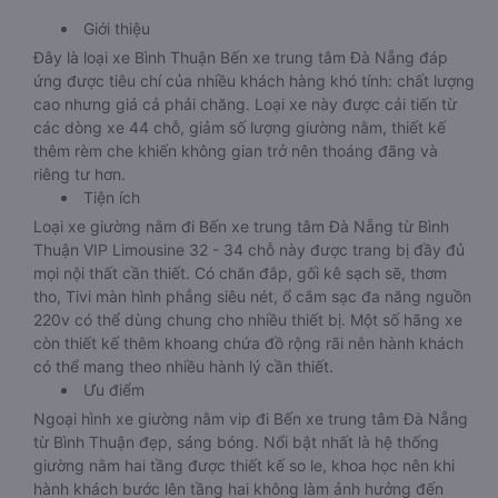
Giới thiệu
Đây là loại xe Bình Thuận Bến xe trung tâm Đà Nẵng đáp
ứng được tiêu chí của nhiều khách hàng khó tính: chất lượng
cao nhưng giá cả phải chăng. Loại xe này được cải tiến từ
các dòng xe 44 chỗ, giảm số lượng giường nằm, thiết kế
thêm rèm che khiến không gian trở nên thoáng đãng và
riêng tư hơn.
Tiện ích
Loại xe giường nằm đi Bến xe trung tâm Đà Nẵng từ Bình
Thuận VIP Limousine 32 - 34 chỗ này được trang bị đầy đủ
mọi nội thất cần thiết. Có chăn đắp, gối kê sạch sẽ, thơm
tho, Tivi màn hình phẳng siêu nét, ổ cắm sạc đa năng nguồn
220v có thể dùng chung cho nhiều thiết bị. Một số hãng xe
còn thiết kế thêm khoang chứa đồ rộng rãi nên hành khách
có thể mang theo nhiều hành lý cần thiết.
Ưu điểm
Ngoại hình xe giường nằm vip đi Bến xe trung tâm Đà Nẵng
từ Bình Thuận đẹp, sáng bóng. Nổi bật nhất là hệ thống
giường nằm hai tầng được thiết kế so le, khoa học nên khi
hành khách bước lên tầng hai không làm ảnh hưởng đến