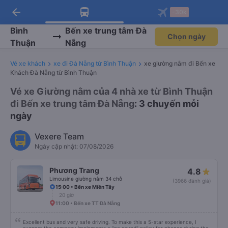
arrow_back
Tải app Vexere ngay!
Tải app Vexere
-30k
Mở app
Mở app
Nhận ưu đãi thành viên độc
-30k/ghế khi đặt vé máy bay qua
quyền
app
Bình
Bến xe trung tâm Đà
Chọn ngày
Thuận
Nẵng
Vé xe khách
xe đi Đà Nẵng từ Bình Thuận
xe giường nằm đi Bến xe
Khách Đà Nẵng từ Bình Thuận
Vé xe Giường nằm của 4 nhà xe từ Bình Thuận
đi Bến xe trung tâm Đà Nẵng
: 3 chuyến mỗi
ngày
Vexere Team
Ngày cập nhật: 07/08/2026
Phương Trang
4.8
Limousine giường nằm 34 chỗ
(3966 đánh giá)
15:00 • Bến xe Miền Tây
20 giờ
11:00 • Bến xe TT Đà Nẵng
Excellent bus and very safe driving. To make this a 5-star experience, I