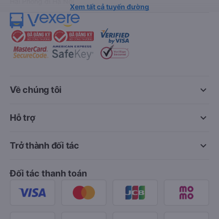
Hải Phòng đi Hà Nội
Xem tất cả tuyến đường
keyboard_arrow_down
Về chúng tôi
keyboard_arrow_down
Hỗ trợ
keyboard_arrow_down
Trở thành đối tác
Đối tác thanh toán