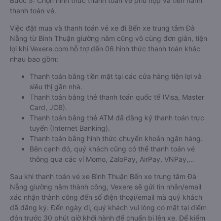
Bước 5: Chọn hình thức thanh toán vé phù hợp và tiến hành
thanh toán vé.
Việc đặt mua và thanh toán vé xe đi Bến xe trung tâm Đà
Nẵng từ Bình Thuận giường nằm cũng vô cùng đơn giản, tiện
lợi khi Vexere.com hỗ trợ đến 06 hình thức thanh toán khác
nhau bao gồm:
Thanh toán bằng tiền mặt tại các cửa hàng tiện lợi và
siêu thị gần nhà.
Thanh toán bằng thẻ thanh toán quốc tế (Visa, Master
Card, JCB).
Thanh toán bằng thẻ ATM đã đăng ký thanh toán trực
tuyến (Internet Banking).
Thanh toán bằng hình thức chuyển khoản ngân hàng.
Bên cạnh đó, quý khách cũng có thể thanh toán vé
thông qua các ví Momo, ZaloPay, AirPay, VNPay,…
Sau khi thanh toán vé xe Bình Thuận Bến xe trung tâm Đà
Nẵng giường nằm thành công, Vexere sẽ gửi tin nhắn/email
xác nhận thành công đến số điện thoại/email mà quý khách
đã đăng ký. Đến ngày đi, quý khách vui lòng có mặt tại điểm
đón trước 30 phút giờ khởi hành để chuẩn bị lên xe. Để kiểm