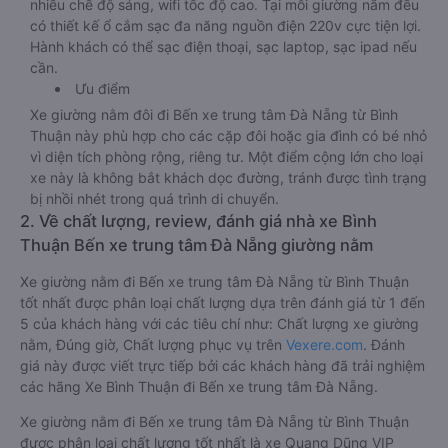
nhiều chế độ sáng, wifi tốc độ cao. Tại mỗi giường nằm đều
có thiết kế ổ cắm sạc đa năng nguồn điện 220v cực tiện lợi.
Hành khách có thể sạc điện thoại, sạc laptop, sạc ipad nếu
cần.
Ưu điểm
Xe giường nằm đôi đi Bến xe trung tâm Đà Nẵng từ Bình
Thuận này phù hợp cho các cặp đôi hoặc gia đình có bé nhỏ
vì diện tích phòng rộng, riêng tư. Một điểm cộng lớn cho loại
xe này là không bắt khách dọc đường, tránh được tình trạng
bị nhồi nhét trong quá trình di chuyển.
2. Về chất lượng, review, đánh giá nhà xe Bình
Thuận Bến xe trung tâm Đà Nẵng giường nằm
Xe giường nằm đi Bến xe trung tâm Đà Nẵng từ Bình Thuận
tốt nhất được phân loại chất lượng dựa trên đánh giá từ 1 đến
5 của khách hàng với các tiêu chí như: Chất lượng xe giường
nằm, Đúng giờ, Chất lượng phục vụ trên
Vexere.com
. Đánh
giá này được viết trực tiếp bởi các khách hàng đã trải nghiệm
các hãng Xe Bình Thuận đi Bến xe trung tâm Đà Nẵng.
Xe giường nằm đi Bến xe trung tâm Đà Nẵng từ Bình Thuận
được phân loại chất lượng tốt nhất là xe Quang Dũng VIP