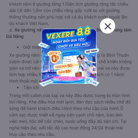
khách nằm ở giường tầng 1.Diện tích giường rộng rãi: chiều
dài 1,8 đến 1,9m còn chiều rộng gấp rưỡi so với giường
thông thường nên phù hợp với cả du khách nước ngoài lẫn
du khách Việt Nam.
c. Xe giường nằm phòng cabin Bình Thuận Bến xe trung tâm
Đà Nẵng
Giới thiệu
Xe giường nằm đi Bến xe trung tâm Đà Nẵng từ Bình Thuận
cabin được cải tiến từ xe giường thường 44 chỗ khiến không
gian xe trở nên thoáng đãng, rộng rãi hơn. Loại xe này được
tích hợp nhiều tiện ích trên xe giúp hành khách có 1 hành
trình thoải mái và thú vị.
Tiện ích
Trong mỗi cabin của loại xe này đều được trang bị màn hình
tivi riêng. Khe điều hòa mát lạnh, đèn đọc sách nhiều chế độ
sáng để hành khách điều chỉnh theo nhu cầu của mình.Ổ
cắm sạc được thiết kế ngay bên cạnh chỗ nằm, bàn làm
việc mini, hộc để cốc chén, nước uống đầy đủ tiện ích. Tai
nghe hiện đại, wifi tốc độ cao hoạt động 24/24 thoải mái
truy cập theo nhu cầu.