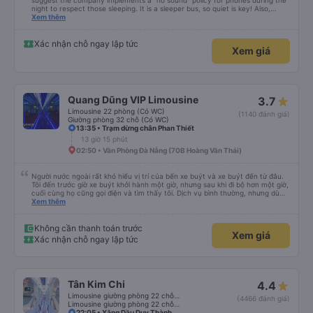
suggest the company implements a "no sound" policy for phones during the
night to respect those sleeping. It is a sleeper bus, so quiet is key! Also,
please display the Wi-Fi password clearly inside the cabin for convenience. I
Xem thêm
would definitely ride with them again! -------------- ​ Xe chất lượng tốt và
tài xế lái xe rất an toàn. Để dịch vụ hoàn hảo hơn, tôi góp ý nhà xe nên có
quy định rõ ràng về việc giữ im lặng (tắt âm thanh điện thoại) vào ban đêm
Xác nhận chỗ ngay lập tức
Xem giá
để tránh làm phiền hành khách khác ngủ. Ngoài ra, nhà xe nên dán sẵn mật
khẩu Wi-Fi trong xe để hành khách dễ dàng sử dụng. Tôi vẫn sẽ tiếp tục ủng
hộ nhà xe trong tương lai!
Quang Dũng VIP Limousine
3.7
Limousine 22 phòng (Có WC)
(1140 đánh giá)
Giường phòng 32 chỗ (Có WC)
13:35 • Trạm dừng chân Phan Thiết
13 giờ 15 phút
02:50 • Văn Phòng Đà Nẵng (70B Hoàng Văn Thái)
Người nước ngoài rất khó hiểu vị trí của bến xe buýt và xe buýt đến từ đâu.
Tôi đến trước giờ xe buýt khởi hành một giờ, nhưng sau khi đi bộ hơn một giờ,
cuối cùng họ cũng gọi điện và tìm thấy tôi. Dịch vụ bình thường, nhưng dù
sao thì tôi ngủ ngon hơn ở khách sạn vì tôi rất thoải mái. Sẽ tuyệt hơn nếu
Xem thêm
tiếng còi xe bớt to hơn. Nhưng tôi thích nó nên tôi cho điểm tối đa. Cảm ơn
bạn rất nhiều.
Không cần thanh toán trước
Xem giá
Xác nhận chỗ ngay lập tức
Tân Kim Chi
4.4
Limousine giường phòng 22 chỗ (KIM LONG) (WC)
(4466 đánh giá)
Limousine giường phòng 22 chỗ (CABIN) (WC)
22:05 • Xăng Dầu Duy Thành