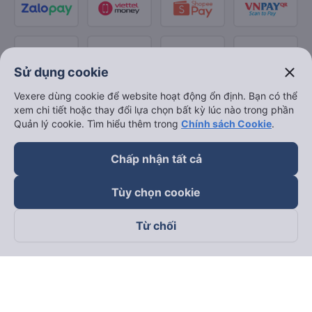
close
Sử dụng cookie
Vexere dùng cookie để website hoạt động ổn định. Bạn có thể
xem chi tiết hoặc thay đổi lựa chọn bất kỳ lúc nào trong phần
Quản lý cookie. Tìm hiểu thêm trong
Chính sách Cookie
.
Chấp nhận tất cả
Tùy chọn cookie
Từ chối
Theo dõi chúng tôi trên
Facebook
Tiktok
Youtube
Công ty TNHH Thương Mại Dịch Vụ Vexere